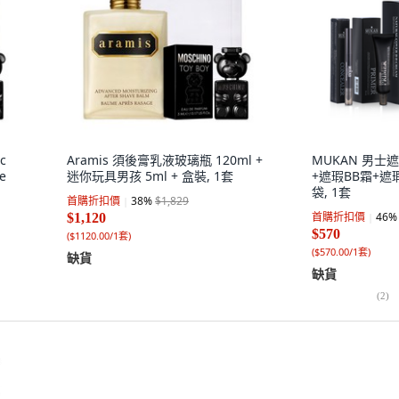
ic
Aramis 須後膏乳液玻璃瓶 120ml +
MUKAN 男士
e
迷你玩具男孩 5ml + 盒裝, 1套
+遮瑕BB霜+遮
袋, 1套
首購折扣價
38
%
$1,829
首購折扣價
46
%
$1,120
$570
(
$1120.00/1套
)
(
$570.00/1套
)
缺貨
缺貨
(
2
)