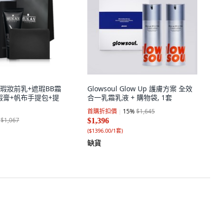
遮瑕妝前乳+遮瑕BB霜
Glowsoul Glow Up 護膚方案 全效
瑕膏+帆布手提包+提
合一乳霜乳液 + 購物袋, 1套
首購折扣價
15
%
$1,645
$1,067
$1,396
(
$1396.00/1套
)
缺貨