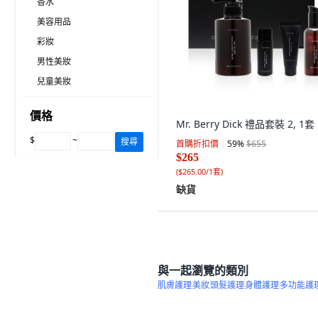
香水
美容用品
彩妝
男性美妝
兒童美妝
價格
Mr. Berry Dick 禮品套裝 2, 1套
$
~
搜尋
首購折扣價
59
%
$655
$265
(
$265.00/1套
)
缺貨
與一起瀏覽的類別
肌膚護理
美妝
頭髮護理
身體護理
多功能護