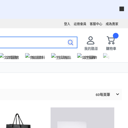
登入
註冊會員
客服中心
成為賣家
我的酷澎
購物車
文具圖書
食品飲料
生活用品
女性服飾
運動戶外
60
每頁筆