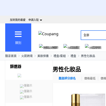
加到我的最愛
申請入駐
全部
類別
爸氣父親節
火箭速配
火箭跨境
酷澎首頁
火箭跨境
美妝保養
禮盒/套組
禮盒
男性化妝品
篩選器
男性化妝品
酷澎評分排名
價格最低
價
僅顯示
僅顯示
僅顯示