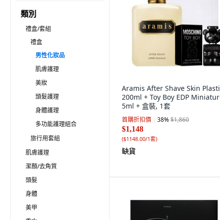
類別
禮盒/套組
禮盒
男性化妝品
肌膚護理
美妝
Aramis After Shave Skin Plast
頭髮護理
200ml + Toy Boy EDP Miniatur
5ml + 盒裝, 1套
身體護理
首購折扣價
38
%
$1,860
多功能護理組合
$1,148
旅行用套組
(
$1148.00/1套
)
缺貨
肌膚護理
潔顏/去角質
頭髮
身體
美甲