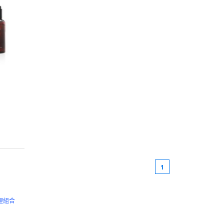
1
理組合