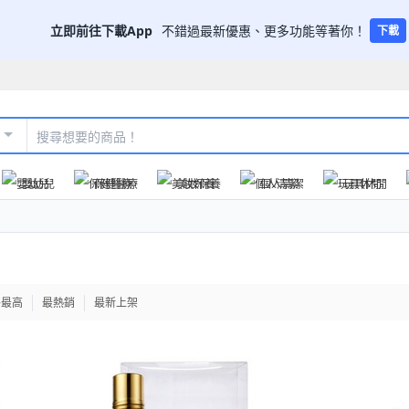
立即前往下載App
不錯過最新優惠、更多功能等著你！
下載
嬰幼兒
保健醫療
美妝保養
個人清潔
玩具休閒
格最高
最熱銷
最新上架