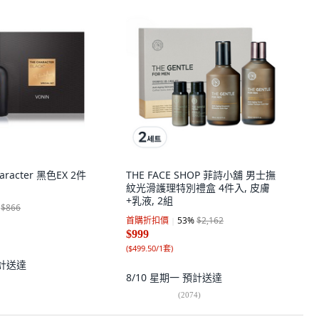
aracter 黑色EX 2件
THE FACE SHOP 菲詩小舖 男士撫
紋光滑護理特別禮盒 4件入, 皮膚
+乳液, 2組
$866
首購折扣價
53
%
$2,162
$999
(
$499.50/1套
)
計送達
8/10 星期一
預計送達
(
2074
)