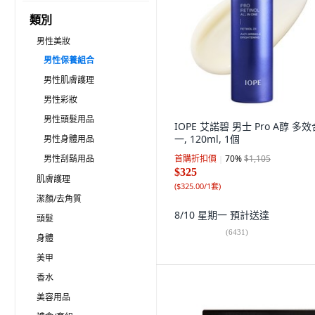
類別
男性美妝
男性保養組合
男性肌膚護理
男性彩妝
男性頭髮用品
IOPE 艾諾碧 男士 Pro A醇 多效
一, 120ml, 1個
男性身體用品
男性刮鬍用品
首購折扣價
70
%
$1,105
$325
肌膚護理
(
$325.00/1套
)
潔顏/去角質
8/10 星期一
預計送達
頭髮
(
6431
)
身體
美甲
香水
美容用品