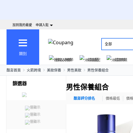
加到我的最愛
申請入駐
全部
類別
爸氣父親節
火箭速配
火箭跨境
酷澎首頁
火箭跨境
美妝保養
男性美妝
男性保養組合
篩選器
男性保養組合
酷澎評分排名
價格最低
價
僅顯示
僅顯示
僅顯示