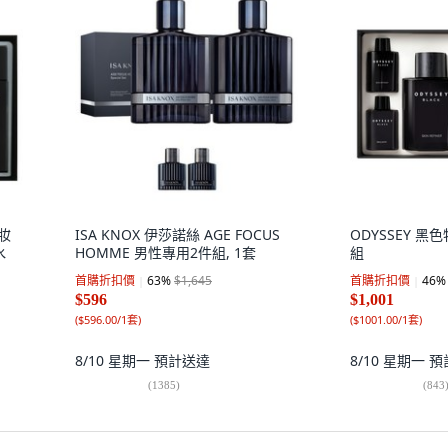
化妝
ISA KNOX 伊莎諾絲 AGE FOCUS
ODYSSEY 
水
HOMME 男性專用2件組, 1套
組
首購折扣價
63
%
$1,645
首購折扣價
46
%
$596
$1,001
(
$596.00/1套
)
(
$1001.00/1套
)
8/10 星期一
預計送達
8/10 星期一
預
(
1385
)
(
843