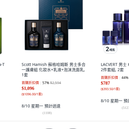
-T
Scott Hamish 蘇格哈姆斯 男士多合
LACVERT 男士 
一護膚組 化妝水+乳液+泡沫洗面乳,
2件套組, 2套
1套
首購折扣價
44
%
首購折扣價
57
%
$2,594
$787
$1,096
(
$393.50/1套
)
(
$1096.00/1套
)
8/10 星期一
預
8/10 星期一
預計送達
(
512
(
1108
)