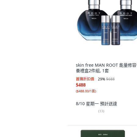
skin free MAN ROOT 能量修
養禮盒2件組, 1套
首購折扣價
29
%
$688
$488
(
$488.00/1套
)
8/10 星期一
預計送達
(
13
)