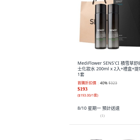
MediFlower SENS'CI 積雪草
士化妝水 200ml x 2入+禮盒+提
1套
首購折扣價
40
%
$323
$193
(
$193.00/1套
)
8/10 星期一
預計送達
(
1
)