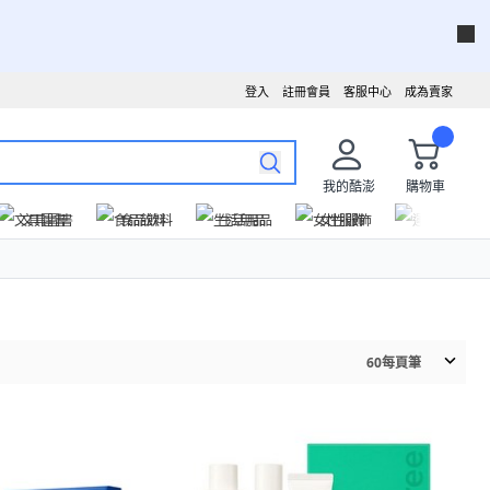
登入
註冊會員
客服中心
成為賣家
我的酷澎
購物車
文具圖書
食品飲料
生活用品
女性服飾
運動戶外
60
每頁筆