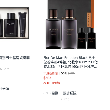
黑色特別男士基礎護膚套
Flor De Man Emotion Black 男士
保養特別4件組, 化妝水160ml*1+化
妝水35ml*1+乳液160ml*1+乳液
$1,875
35ml*1, 1套
首購折扣價
56
%
$701
$303
(
$303.00/1套
)
計送達
8/10 星期一
預計送達
)
(
1275
)