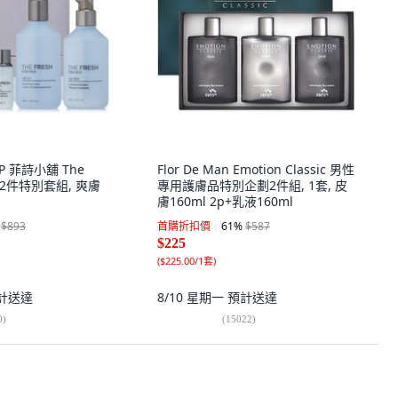
OP 菲詩小舖 The
Flor De Man Emotion Classic 男性
濕2件特別套組, 爽膚
專用護膚品特別企劃2件組, 1套, 皮
膚160ml 2p+乳液160ml
$893
首購折扣價
61
%
$587
$225
(
$225.00/1套
)
計送達
8/10 星期一
預計送達
0
)
(
15022
)