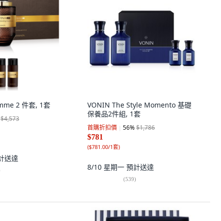
omme 2 件套, 1套
VONIN The Style Momento 基礎
保養品2件組, 1套
$4,573
首購折扣價
56
%
$1,786
$781
(
$781.00/1套
)
計送達
8/10 星期一
預計送達
)
(
539
)