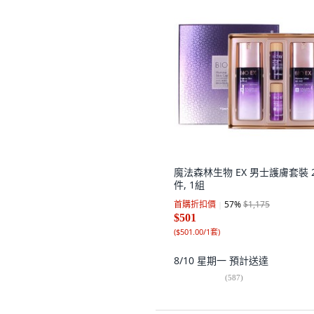
魔法森林生物 EX 男士護膚套裝 
件, 1組
首購折扣價
57
%
$1,175
$501
(
$501.00/1套
)
8/10 星期一
預計送達
(
587
)