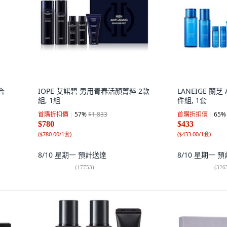
合
IOPE 艾諾碧 男用青春活顏菁粹 2款
LANEIGE 蘭芝 A
組, 1組
件組, 1套
首購折扣價
57
%
$1,833
首購折扣價
65
%
$780
$433
(
$780.00/1套
)
(
$433.00/1套
)
8/10 星期一
預計送達
8/10 星期一
預
(
17753
)
(
326