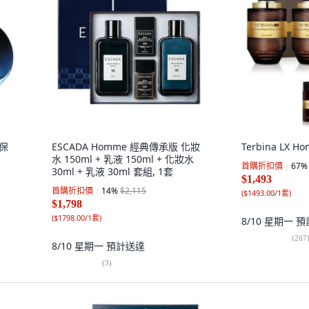
容保
ESCADA Homme 經典傳承版 化妝
Terbina LX H
水 150ml + 乳液 150ml + 化妝水
首購折扣價
67
%
30ml + 乳液 30ml 套組, 1套
$1,493
首購折扣價
14
%
$2,115
(
$1493.00/1套
)
$1,798
(
$1798.00/1套
)
8/10 星期一
預
(
267
8/10 星期一
預計送達
(
3
)