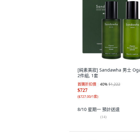
[純素美妝] Sandawha 男士 Oga
2件組, 1套
首購折扣價
40
%
$1,222
$727
(
$727.00/1套
)
8/10 星期一
預計送達
(
14
)