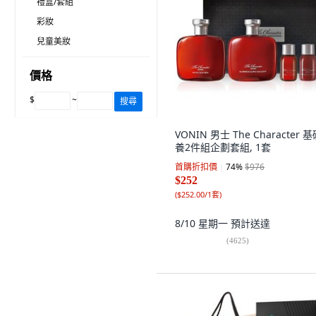
禮盒/套組
彩妝
兒童美妝
價格
$
~
搜尋
VONIN 男士 The Character 
養2件組企劃套組, 1套
首購折扣價
74
%
$976
$252
(
$252.00/1套
)
8/10 星期一
預計送達
(
4625
)