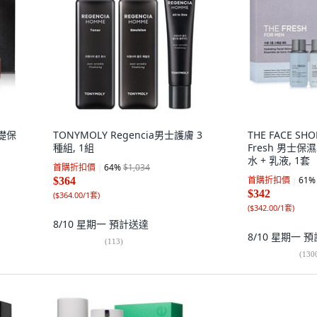
基礎保
TONYMOLY Regencia男士護膚 3
THE FACE SH
種組, 1組
Fresh 男士保
水 + 乳液, 1套
首購折扣價
64
%
$1,034
首購折扣價
61
%
$364
$342
(
$364.00/1套
)
(
$342.00/1套
)
8/10 星期一
預計送達
8/10 星期一
預
(
113
)
(
130