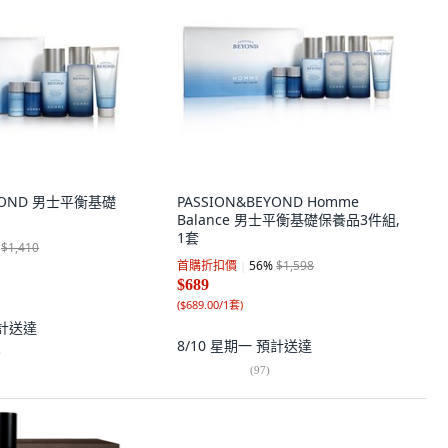
EYOND 男士平衡基礎
PASSION&BEYOND Homme
Balance 男士平衡基礎保養品3件組,
1套
$1,410
首購折扣價
56
%
$1,598
$689
(
$689.00/1套
)
計送達
8/10 星期一
預計送達
)
(
97
)