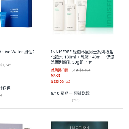
ctive Water 男性2
INNISFREE 綠樹林風男士系列禮盒
化妝水 180ml + 乳液 140ml + 保濕
洗面刮鬍乳 50g組, 1套
$1,245
首購折扣價
51
%
$1,104
$533
(
$533.00/1套
)
計送達
8/10 星期一
預計送達
5
)
(
763
)