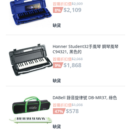
首購折扣價
$2,309
$2,109
8
%
缺貨
Honner Student32手風琴 鋼琴風琴
C94321, 黑色的
首購折扣價
$2,068
$1,868
9
%
缺貨
DABell 錄音旋律號 DB-MR37, 綠色
首購折扣價
$1,098
$578
47
%
缺貨