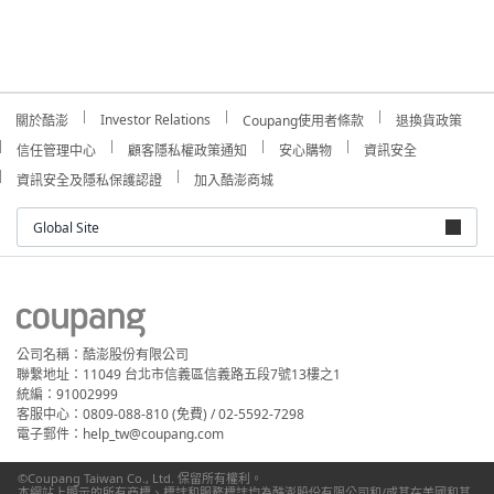
Investor Relations
關於酷澎
Coupang使用者條款
退換貨政策
信任管理中心
顧客隱私權政策通知
安心購物
資訊安全
資訊安全及隱私保護認證
加入酷澎商城
Global Site
公司名稱：酷澎股份有限公司
聯繫地址：11049 台北市信義區信義路五段7號13樓之1
統編：91002999
客服中心：0809-088-810 (免費) / 02-5592-7298
電子郵件：help_tw@coupang.com
©Coupang Taiwan Co., Ltd. 保留所有權利。
本網站上顯示的所有商標、標誌和服務標誌均為酷澎股份有限公司和/或其在美國和其