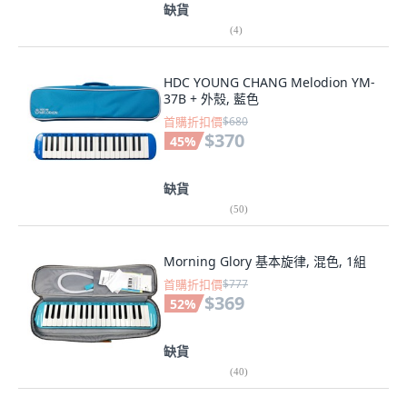
缺貨
(
4
)
HDC YOUNG CHANG Melodion YM-
37B + 外殼, 藍色
首購折扣價
$680
$370
45
%
缺貨
(
50
)
Morning Glory 基本旋律, 混色, 1組
首購折扣價
$777
$369
52
%
缺貨
(
40
)