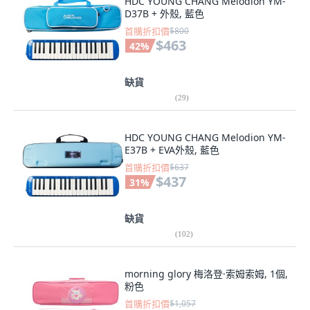
HDC YOUNG CHANG Melodion YM-
D37B + 外殼, 藍色
首購折扣價
$800
$463
42
%
缺貨
(
29
)
HDC YOUNG CHANG Melodion YM-
E37B + EVA外殼, 藍色
首購折扣價
$637
$437
31
%
缺貨
(
102
)
morning glory 梅洛登·索姆索姆, 1個,
粉色
首購折扣價
$1,057