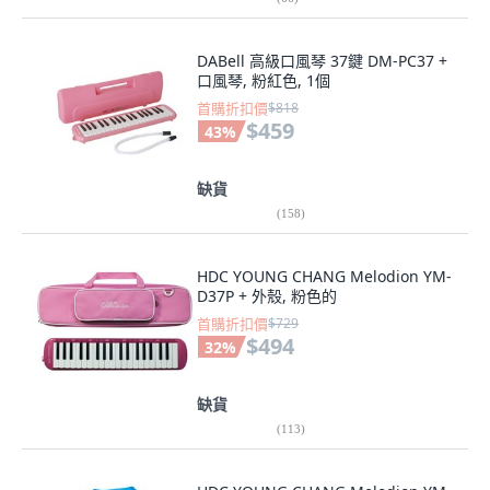
DABell 高級口風琴 37鍵 DM-PC37 +
口風琴, 粉紅色, 1個
首購折扣價
$818
$459
43
%
缺貨
(
158
)
HDC YOUNG CHANG Melodion YM-
D37P + 外殼, 粉色的
首購折扣價
$729
$494
32
%
缺貨
(
113
)