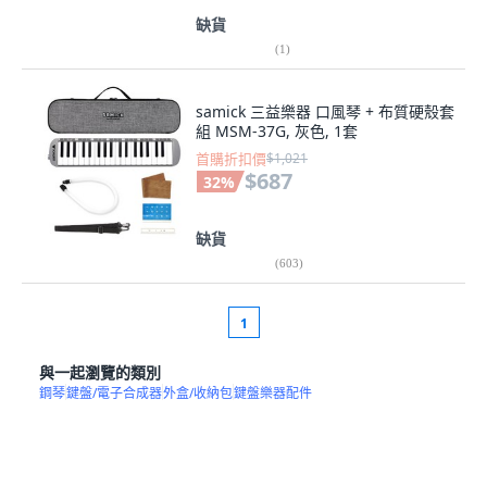
缺貨
(
1
)
samick 三益樂器 口風琴 + 布質硬殼套
組 MSM-37G, 灰色, 1套
首購折扣價
$1,021
$687
32
%
缺貨
(
603
)
1
與一起瀏覽的類別
鋼琴
鍵盤/電子合成器
外盒/收納包
鍵盤樂器配件