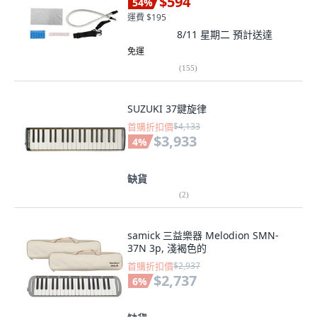
$594
54
%
運費 $195
8/11 星期二
預計送達
免運
(
155
)
SUZUKI 37鍵旋律
首購折扣價
$4,133
$3,933
4
%
缺貨
(
2
)
samick 三益樂器 Melodion SMN-
37N 3p, 淺褐色的
首購折扣價
$2,937
$2,737
6
%