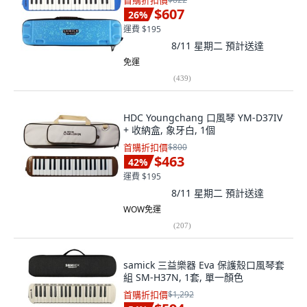
首購折扣價
$607
26
%
運費 $195
8/11 星期二
預計送達
免運
(
439
)
HDC Youngchang 口風琴 YM-D37IV
+ 收納盒, 象牙白, 1個
首購折扣價
$800
$463
42
%
運費 $195
8/11 星期二
預計送達
WOW免運
(
207
)
samick 三益樂器 Eva 保護殼口風琴套
組 SM-H37N, 1套, 單一顏色
首購折扣價
$1,292