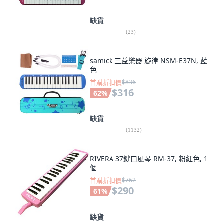
缺貨
(
23
)
samick 三益樂器 旋律 NSM-E37N, 藍
色
首購折扣價
$836
$316
62
%
缺貨
(
1132
)
RIVERA 37鍵口風琴 RM-37, 粉紅色, 1
個
首購折扣價
$762
$290
61
%
缺貨