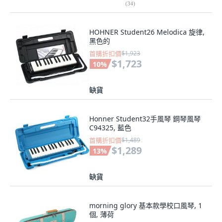
(
34
)
HOHNER Student26 Melodica 旋律,
黑色的
首購折扣價
$1,923
$1,723
10
%
缺貨
Honner Student32手風琴 鋼琴風琴
C94325, 藍色
首購折扣價
$1,489
$1,289
13
%
缺貨
morning glory 基本款學校口風琴, 1
個, 薄荷