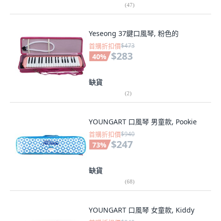
(
47
)
Yeseong 37鍵口風琴, 粉色的
首購折扣價
$473
$283
40
%
缺貨
(
2
)
YOUNGART 口風琴 男童款, Pookie
首購折扣價
$940
$247
73
%
缺貨
(
68
)
YOUNGART 口風琴 女童款, Kiddy