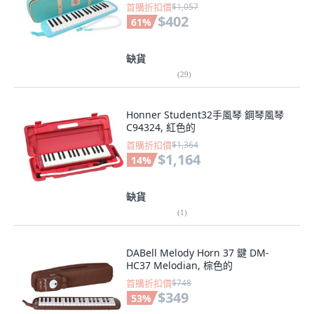
首購折扣價
$1,057
$402
61
%
缺貨
(
29
)
Honner Student32手風琴 鋼琴風琴
C94324, 紅色的
首購折扣價
$1,364
$1,164
14
%
缺貨
(
1
)
DABell Melody Horn 37 鍵 DM-
HC37 Melodian, 棕色的
首購折扣價
$748
$349
53
%