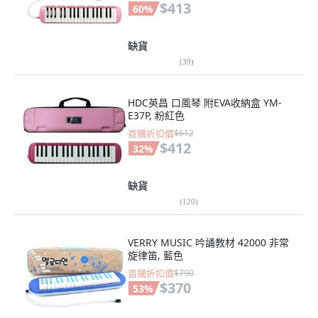
$413
60
%
缺貨
(
39
)
HDC英昌 口風琴 附EVA收納盒 YM-
E37P, 粉紅色
首購折扣價
$612
$412
32
%
缺貨
(
120
)
VERRY MUSIC 吟誦教材 42000 非常
旋律笛, 藍色
首購折扣價
$790
$370
53
%