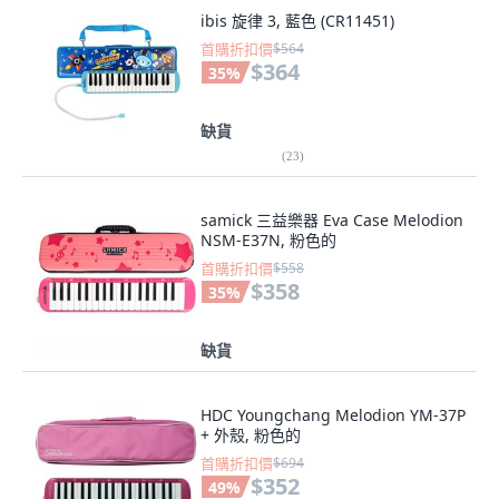
ibis 旋律 3, 藍色 (CR11451)
首購折扣價
$564
$364
35
%
缺貨
(
23
)
samick 三益樂器 Eva Case Melodion
NSM-E37N, 粉色的
首購折扣價
$558
$358
35
%
缺貨
HDC Youngchang Melodion YM-37P
+ 外殼, 粉色的
首購折扣價
$694
$352
49
%