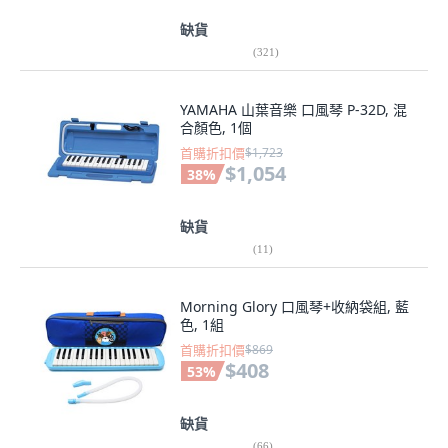
缺貨
(
321
)
YAMAHA 山葉音樂 口風琴 P-32D, 混
合顏色, 1個
首購折扣價
$1,723
$1,054
38
%
缺貨
(
11
)
Morning Glory 口風琴+收納袋組, 藍
色, 1組
首購折扣價
$869
$408
53
%
缺貨
(
66
)