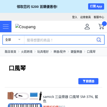
領取您的
$200
首購優惠卷!
打開 App
登入
註冊會員
客服中心
全部
酷澎首頁
火箭跨境
玩具嗜好
樂器/配件
鍵盤樂器
口風琴
口風琴
篩選器
samick 三益樂器 口風琴 SM-37N, 藍
色
$822