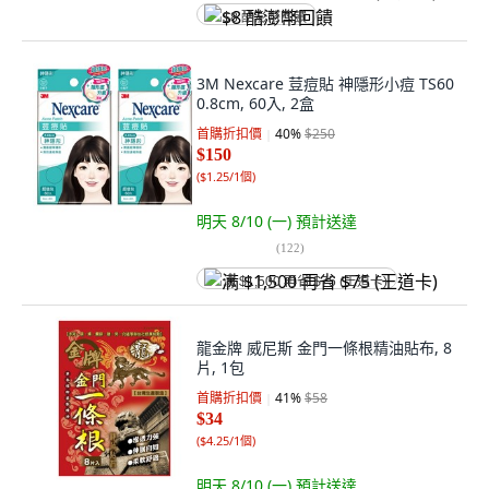
$8 酷澎幣回饋
3M Nexcare 荳痘貼 神隱形小痘 TS60
0.8cm, 60入, 2盒
首購折扣價
40
%
$250
$150
(
$1.25/1個
)
明天 8/10 (一)
預計送達
(
122
)
满 $1,500 再省 $75 (王道卡)
龍金牌 威尼斯 金門一條根精油貼布, 8
片, 1包
首購折扣價
41
%
$58
$34
(
$4.25/1個
)
明天 8/10 (一)
預計送達