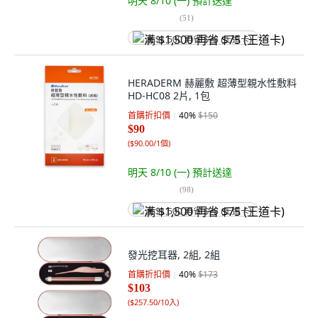
明天 8/10 (一)
預計送達
(
51
)
满 $1,500 再省 $75 (王道卡)
HERADERM 赫麗敷 超薄型親水性敷料
HD-HC08 2片, 1包
首購折扣價
40
%
$150
$90
(
$90.00/1個
)
明天 8/10 (一)
預計送達
(
98
)
满 $1,500 再省 $75 (王道卡)
發光挖耳器, 2組, 2組
首購折扣價
40
%
$173
$103
(
$257.50/10入
)