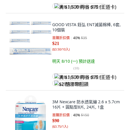
满 $1,500 再省 $75 (王道卡)
GOOD VISTA 鈺弘 ENT滅菌棉棒, 6套,
10個裝
首購折扣價
40
%
$35
$21
(
$3.50/10入
)
明天 8/10 (一)
預計送達
(
10
)
满 $1,500 再省 $75 (王道卡)
$2 酷澎幣回饋
3M Nexcare 防水透氣繃 2.6 x 5.7cm
16片 + 圓點型8片, 24片, 1盒
首購折扣價
40
%
$150
$90
(
$3.75/1入
)