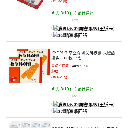
(
$2.68/1個
)
明天 8/10 (一)
預計送達
(
248
)
满 $1,500 再省 $75 (王道卡)
$6 酷澎幣回饋
KYORIKI 京立奇 救急絆創膏 未滅菌
膚色, 100枚, 2盒
首購折扣價
40
%
$154
$92
(
$0.46/1入
)
明天 8/10 (一)
預計送達
(
329
)
满 $1,500 再省 $75 (王道卡)
$7 酷澎幣回饋