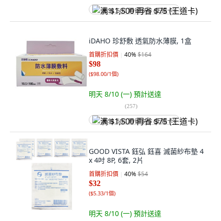
满 $1,500 再省 $75 (王道卡)
iDAHO 珍舒敷 透氣防水薄膜, 1盒
首購折扣價
40
%
$164
$98
(
$98.00/1個
)
明天 8/10 (一)
預計送達
(
257
)
满 $1,500 再省 $75 (王道卡)
GOOD VISTA 鈺弘 鈺喜 滅菌紗布墊 4
x 4吋 8P, 6套, 2片
首購折扣價
40
%
$54
$32
(
$5.33/1個
)
明天 8/10 (一)
預計送達