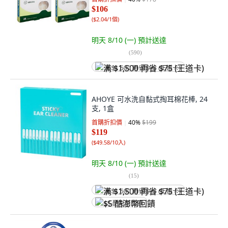
$106
(
$2.04/1個
)
明天 8/10 (一)
預計送達
(
590
)
满 $1,500 再省 $75 (王道卡)
AHOYE 可水洗自黏式掏耳棉花棒, 24
支, 1盒
首購折扣價
40
%
$199
$119
(
$49.58/10入
)
明天 8/10 (一)
預計送達
(
15
)
满 $1,500 再省 $75 (王道卡)
$5 酷澎幣回饋