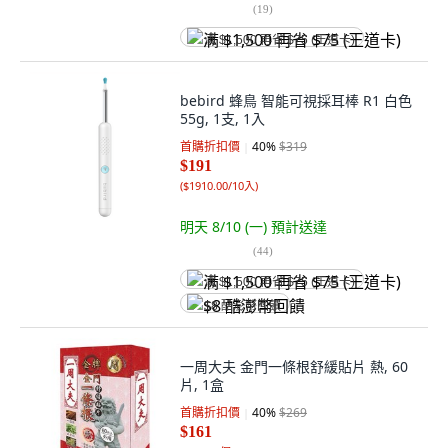
(
19
)
满 $1,500 再省 $75 (王道卡)
bebird 蜂鳥 智能可視採耳棒 R1 白色
55g, 1支, 1入
首購折扣價
40
%
$319
$191
(
$1910.00/10入
)
明天 8/10 (一)
預計送達
(
44
)
满 $1,500 再省 $75 (王道卡)
$8 酷澎幣回饋
一周大夫 金門一條根舒緩貼片 熱, 60
片, 1盒
首購折扣價
40
%
$269
$161