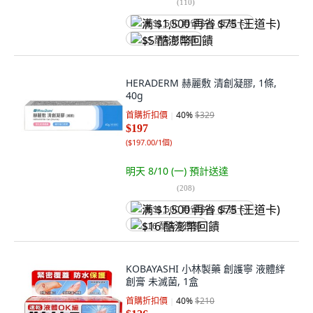
(
110
)
满 $1,500 再省 $75 (王道卡)
$5 酷澎幣回饋
HERADERM 赫麗敷 清創凝膠, 1條,
40g
首購折扣價
40
%
$329
$197
(
$197.00/1個
)
明天 8/10 (一)
預計送達
(
208
)
满 $1,500 再省 $75 (王道卡)
$16 酷澎幣回饋
KOBAYASHI 小林製藥 創護寧 液體絆
創膏 未滅菌, 1盒
首購折扣價
40
%
$210