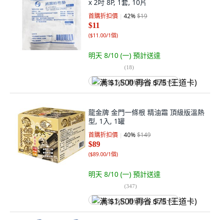
x 2吋 8P, 1套, 10片
首購折扣價
42
%
$19
$11
(
$11.00/1個
)
明天 8/10 (一)
預計送達
(
18
)
满 $1,500 再省 $75 (王道卡)
龍金牌 金門一條根 精油霜 頂級版溫熱
型, 1入, 1罐
首購折扣價
40
%
$149
$89
(
$89.00/1個
)
明天 8/10 (一)
預計送達
(
347
)
满 $1,500 再省 $75 (王道卡)