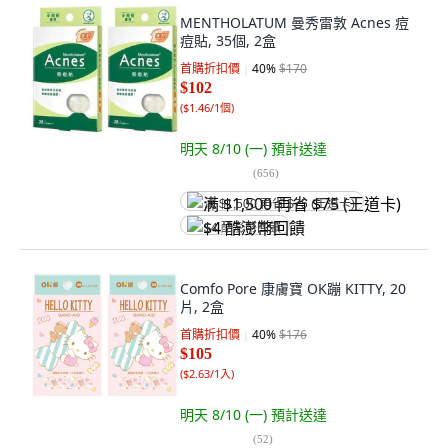
MENTHOLATUM 曼秀雷敦 Acnes 痘
痘貼, 35個, 2盒
首購折扣價
40
%
$170
$102
(
$1.46/1個
)
明天 8/10 (一)
預計送達
(
656
)
满 $1,500 再省 $75 (王道卡)
$4 酷澎幣回饋
Comfo Pore 康膚寶 OK蹦 KITTY, 20
片, 2盒
首購折扣價
40
%
$176
$105
(
$2.63/1入
)
明天 8/10 (一)
預計送達
(
52
)