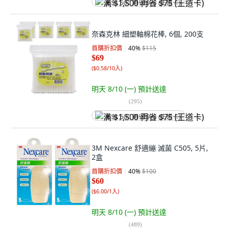
满 $1,500 再省 $75 (王道卡)
奈森克林 細塑軸棉花棒, 6個, 200支
首購折扣價
40
%
$115
$69
(
$0.58/10入
)
明天 8/10 (一)
預計送達
(
295
)
满 $1,500 再省 $75 (王道卡)
3M Nexcare 舒適繃 滅菌 C505, 5片,
2盒
首購折扣價
40
%
$100
$60
(
$6.00/1入
)
明天 8/10 (一)
預計送達
(
489
)