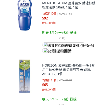
MENTHOLATUM 曼秀雷敦 勁涼舒緩
按摩滾珠 50ml, 1個, 1個
首購折扣價
40
%
$154
$92
(
$92.00/1個
)
明天 8/10 (一)
預計送達
(
140
)
满 $1,500 再省 $75 (王道卡)
$7 酷澎幣回饋
HORIZON 和豐國際 醫療用一般手術
用手動式器械 直尖圓剪刀 未滅菌,
AE13112, 1個
首購折扣價
40
%
$109
$65
(
$65.00/1個
)
明天 8/10 (一)
預計送達
(
29
)