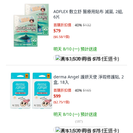
ADFLEX 敷立舒 醫療用貼布 滅菌, 2組,
6片
首購折扣價
40
%
$132
$79
(
$6.58/1個
)
明天 8/10 (一)
預計送達
满 $1,500 再省 $75 (王道卡)
derma Angel 護妍天使 淨瑕修護貼, 2
盒, 18入
首購折扣價
40
%
$165
$99
(
$2.75/1個
)
明天 8/10 (一)
預計送達
(
187
)
满 $1,500 再省 $75 (王道卡)