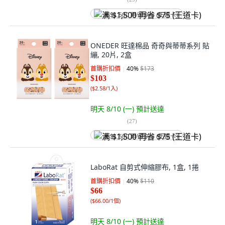
满 $1,500 再省 $75 (王道卡)
ONEDER 旺達棉品 奇奇與蒂蒂系列 貼
繃, 20片, 2盒
首購折扣價
40
%
$173
$103
(
$2.58/1入
)
明天 8/10 (一)
預計送達
(
27
)
满 $1,500 再省 $75 (王道卡)
LaboRat 自剪式伸縮膠布, 1盒, 1捲
首購折扣價
40
%
$110
$66
(
$66.00/1個
)
明天 8/10 (一)
預計送達