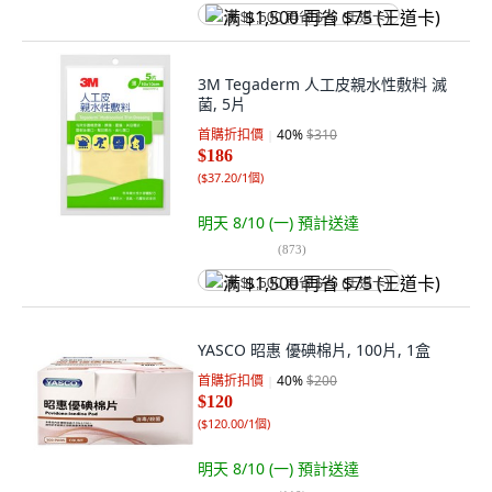
满 $1,500 再省 $75 (王道卡)
3M Tegaderm 人工皮親水性敷料 滅
菌, 5片
首購折扣價
40
%
$310
$186
(
$37.20/1個
)
明天 8/10 (一)
預計送達
(
873
)
满 $1,500 再省 $75 (王道卡)
YASCO 昭惠 優碘棉片, 100片, 1盒
首購折扣價
40
%
$200
$120
(
$120.00/1個
)
明天 8/10 (一)
預計送達