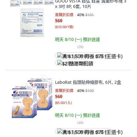
GOOD VISTA 鈺弘 鈺喜 滅菌紗布塊 3
x 3吋 8P, 6套, 10片
首購折扣價
40
%
$101
$60
(
$10.00/1個
)
明天 8/10 (一)
預計送達
(
26
)
满 $1,500 再省 $75 (王道卡)
$2 酷澎幣回饋
LaboRat 指頭貼伸縮膠布, 6片, 2盒
首購折扣價
40
%
$100
$60
(
$5.00/1入
)
明天 8/10 (一)
預計送達
(
40
)
满 $1,500 再省 $75 (王道卡)