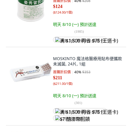
首購折扣價
40
%
$208
$124
(
$124.00/1個
)
明天 8/10 (一)
預計送達
(
1985
)
满 $1,500 再省 $75 (王道卡)
MOSKINTO 魔法格醫療用貼布便攜款
未滅菌, 24片, 1組
首購折扣價
40
%
$353
$211
(
$211.00/1個
)
明天 8/10 (一)
預計送達
(
301
)
满 $1,500 再省 $75 (王道卡)
$7 酷澎幣回饋