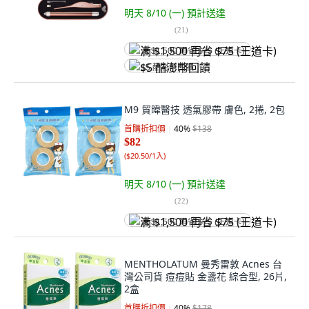
明天 8/10 (一)
預計送達
(
21
)
满 $1,500 再省 $75 (王道卡)
$5 酷澎幣回饋
M9 貿暐醫技 透氣膠帶 膚色, 2捲, 2包
首購折扣價
40
%
$138
$82
(
$20.50/1入
)
明天 8/10 (一)
預計送達
(
22
)
满 $1,500 再省 $75 (王道卡)
MENTHOLATUM 曼秀雷敦 Acnes 台
灣公司貨 痘痘貼 金盞花 綜合型, 26片,
2盒
首購折扣價
40
%
$178