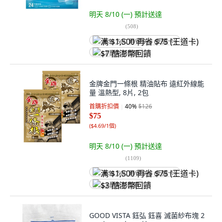
明天 8/10 (一)
預計送達
(
508
)
满 $1,500 再省 $75 (王道卡)
$7 酷澎幣回饋
金牌金門一條根 精油貼布 遠紅外線能
量 溫熱型, 8片, 2包
首購折扣價
40
%
$126
$75
(
$4.69/1個
)
明天 8/10 (一)
預計送達
(
1109
)
满 $1,500 再省 $75 (王道卡)
$3 酷澎幣回饋
GOOD VISTA 鈺弘 鈺喜 滅菌紗布塊 2