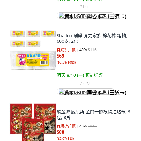
(
314
)
满 $1,500 再省 $75 (王道卡)
Shallop 刷樂 菲力家族 棉花棒 粗軸,
600支, 2包
首購折扣價
40
%
$116
$69
(
$0.58/10個
)
明天 8/10 (一)
預計送達
(
4298
)
满 $1,500 再省 $75 (王道卡)
龍金牌 威尼斯 金門一條根精油貼布, 3
包, 8片
首購折扣價
40
%
$147
$88
(
$3.67/1個
)