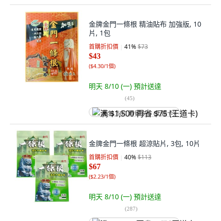
金牌金門一條根 精油貼布 加強版, 10
片, 1包
首購折扣價
41
%
$73
$43
(
$4.30/1個
)
明天 8/10 (一)
預計送達
(
45
)
满 $1,500 再省 $75 (王道卡)
金牌金門一條根 超涼貼片, 3包, 10片
首購折扣價
40
%
$113
$67
(
$2.23/1個
)
明天 8/10 (一)
預計送達
(
287
)