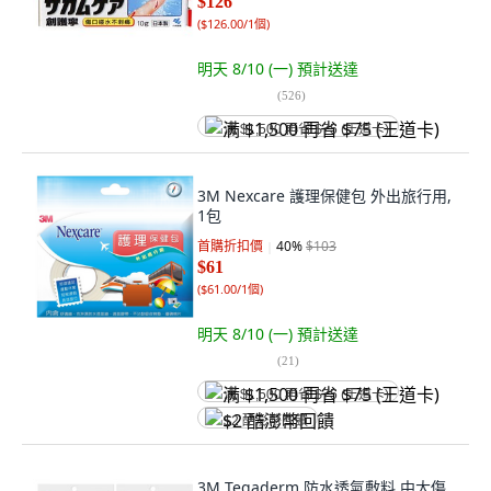
$126
(
$126.00/1個
)
明天 8/10 (一)
預計送達
(
526
)
满 $1,500 再省 $75 (王道卡)
3M Nexcare 護理保健包 外出旅行用,
1包
首購折扣價
40
%
$103
$61
(
$61.00/1個
)
明天 8/10 (一)
預計送達
(
21
)
满 $1,500 再省 $75 (王道卡)
$2 酷澎幣回饋
3M Tegaderm 防水透氣敷料 中大傷