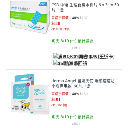
CSD 中衛 生理食鹽水棉片 6 x 3cm 50
片, 1盒
首購折扣價
40
%
$197
$118
(
$118.00/1個
)
明天 8/10 (一)
預計送達
(
199
)
满 $1,500 再省 $75 (王道卡)
$5 酷澎幣回饋
derma Angel 護妍天使 隱形痘痘貼
小痘專用款, 60片, 1盒
首購折扣價
40
%
$169
$101
(
$1.68/1個
)
明天 8/10 (一)
預計送達
(
352
)