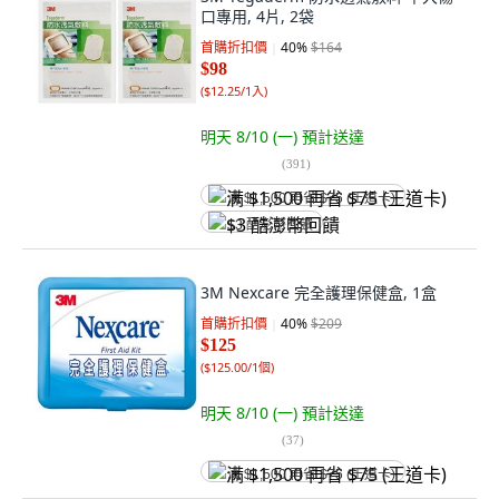
口專用, 4片, 2袋
首購折扣價
40
%
$164
$98
(
$12.25/1入
)
明天 8/10 (一)
預計送達
(
391
)
满 $1,500 再省 $75 (王道卡)
$3 酷澎幣回饋
3M Nexcare 完全護理保健盒, 1盒
首購折扣價
40
%
$209
$125
(
$125.00/1個
)
明天 8/10 (一)
預計送達
(
37
)
满 $1,500 再省 $75 (王道卡)