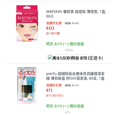
MAYSKIN 優若美 痘痘貼 薄透型, 1盒,
60入
首購折扣價
40
%
$189
$113
(
$1.88/1個
)
明天 8/10 (一)
預計送達
(
1819
)
满 $1,500 再省 $75 (王道卡)
pierfu 超細除垢去異味耳洞護理清潔
線 薄荷綠盒 附5ml清潔液, 60支, 1盒
首購折扣價
40
%
$119
$71
(
$11.83/10入
)
明天 8/10 (一)
預計送達
(
47
)