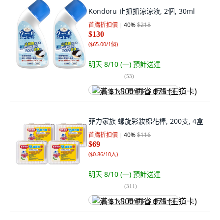
Kondoru 止抓抓涼涼液, 2個, 30ml
首購折扣價
40
%
$218
$130
(
$65.00/1個
)
明天 8/10 (一)
預計送達
(
53
)
满 $1,500 再省 $75 (王道卡)
菲力家族 螺旋彩妝棉花棒, 200支, 4盒
首購折扣價
40
%
$116
$69
(
$0.86/10入
)
明天 8/10 (一)
預計送達
(
311
)
满 $1,500 再省 $75 (王道卡)