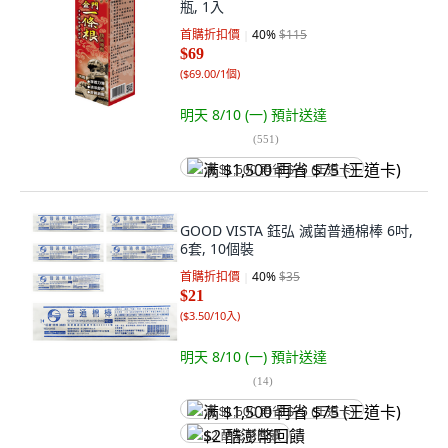
瓶, 1入
首購折扣價
40
%
$115
$69
(
$69.00/1個
)
明天 8/10 (一)
預計送達
(
551
)
满 $1,500 再省 $75 (王道卡)
GOOD VISTA 鈺弘 滅菌普通棉棒 6吋,
6套, 10個裝
首購折扣價
40
%
$35
$21
(
$3.50/10入
)
明天 8/10 (一)
預計送達
(
14
)
满 $1,500 再省 $75 (王道卡)
$2 酷澎幣回饋