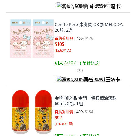
满 $1,500 再省 $75 (王道卡)
Comfo Pore 康膚寶 OK蹦 MELODY,
20片, 2盒
首購折扣價
40
%
$176
$105
(
$2.63/1入
)
明天 8/10 (一)
預計送達
(
33
)
满 $1,500 再省 $75 (王道卡)
金牌 御之品 金門一條根精油滾珠
60ml, 2瓶, 1組
首購折扣價
40
%
$154
$92
(
$46.00/1個
)