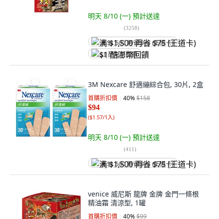
明天 8/10 (一)
預計送達
(
3258
)
满 $1,500 再省 $75 (王道卡)
$1 酷澎幣回饋
3M Nexcare 舒適繃綜合包, 30片, 2盒
首購折扣價
40
%
$158
$94
(
$1.57/1入
)
明天 8/10 (一)
預計送達
(
411
)
满 $1,500 再省 $75 (王道卡)
venice 威尼斯 龍牌 金牌 金門一條根
精油霜 清涼型, 1罐
首購折扣價
40
%
$99