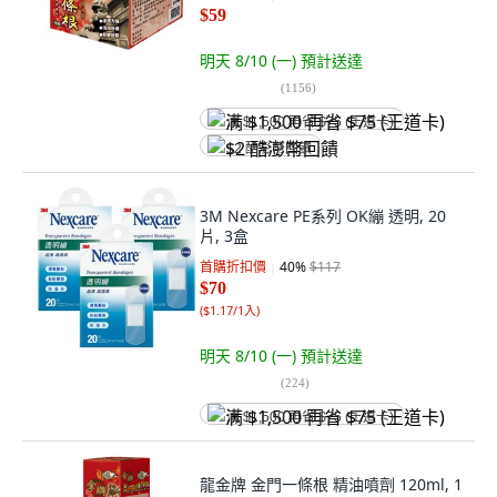
$59
明天 8/10 (一)
預計送達
(
1156
)
满 $1,500 再省 $75 (王道卡)
$2 酷澎幣回饋
3M Nexcare PE系列 OK繃 透明, 20
片, 3盒
首購折扣價
40
%
$117
$70
(
$1.17/1入
)
明天 8/10 (一)
預計送達
(
224
)
满 $1,500 再省 $75 (王道卡)
龍金牌 金門一條根 精油噴劑 120ml, 1