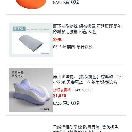
JWJJ 孕期側臥托腹夾腿枕, 尚藝升級版
胡蘿蔔11
56
%
$2,296
$999
8/20
預計送達
腰下枕孕婦枕 網布透氣 可延展腰靠墊
舒緩孕期腰部不適, 灰色
$990
8/13 星期四
預計送達
床上趴睡枕, 【紫灰拼色】標準款—無
小枕頭,夫妻床上一枕多用/沙發靠背
折扣後價格
14
%
$1,256
$1,076
8/20
預計送達