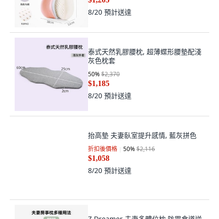
乳膠腰靠 雙層鳥眼設計 久坐護腰 抱枕
式辦公室腰墊, 粉紅色
50
%
$2,410
$1,205
8/20
預計送達
泰式天然乳膠腰枕, 超薄蝶形腰墊配淺
灰色枕套
50
%
$2,370
$1,185
8/20
預計送達
抬高墊 夫妻臥室提升感情, 藍灰拼色
折扣後價格
50
%
$2,116