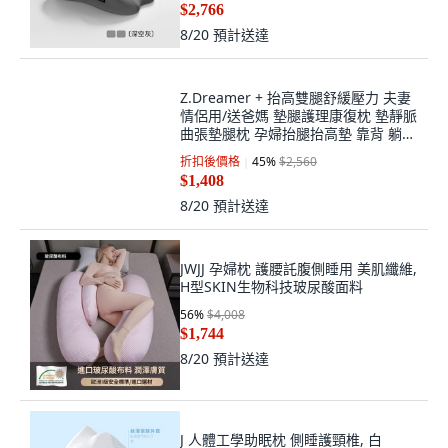
折扣後價格
11
%
$3,116
$2,766
8/20
預計送達
Z.Dreamer + 抬高雙腿舒緩壓力 夫妻
情侶用/送爸媽 墊腿護理康復枕 墊靜脈
曲張墊腿枕 孕婦抬腿抬高墊 靠背 躺枕
夫妻情侶助孕枕頭多體位墊 防胃食管
折扣後價格
45
%
$2,560
反流半躺枕, 雙粉拼色
$1,408
8/20
預計送達
JWJJ 孕婦枕 護腰託腹側睡用 美肌纖維,
H型SKIN生物科技玻尿酸面料
56
%
$4,008
$1,744
8/20
預計送達