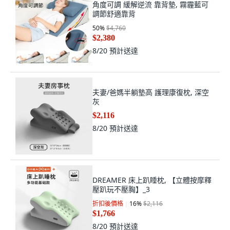
角度可調 緩解逆流 靠背墊, 霧霾藍可
調節舒適靠背
50
%
$4,760
$2,380
8/20
預計送達
夫妻/爸媽半躺墊高 護理康復枕, 深空
灰
$2,116
8/20
預計送達
DREAMER 床上趴睡枕, 【立體按摩釋
壓趴玩不壓胸】_3
折扣後價格
16
%
$2,116
$1,766