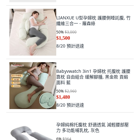
折扣後價格
9
%
$2,116
$1,916
8/20
預計送達
LIANXUE U型孕婦枕 護腰側睡託腹, 竹
纖維三合一 - 羅森綠
50
%
$3,000
$1,500
8/20
預計送達
Babyvwatch 3in1 孕婦枕 托腹枕 護腰
靠枕 自由組合 緩解腳腫, 黑金款 貢緞
面料 藍
50
%
$2,960
$1,480
8/20
預計送達