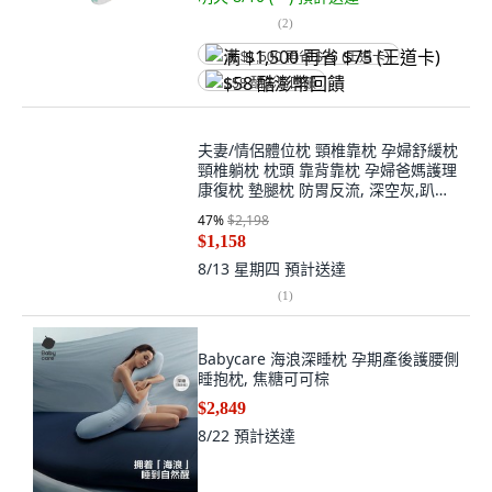
(
2
)
满 $1,500 再省 $75 (王道卡)
$58 酷澎幣回饋
夫妻/情侶體位枕 頸椎靠枕 孕婦舒緩枕
頸椎躺枕 枕頭 靠背靠枕 孕婦爸媽護理
康復枕 墊腿枕 防胃反流, 深空灰,趴睡
枕【升級款 可移動小枕頭】
47
%
$2,198
$1,158
8/13 星期四
預計送達
(
1
)
Babycare 海浪深睡枕 孕期產後護腰側
睡抱枕, 焦糖可可棕
$2,849
8/22
預計送達