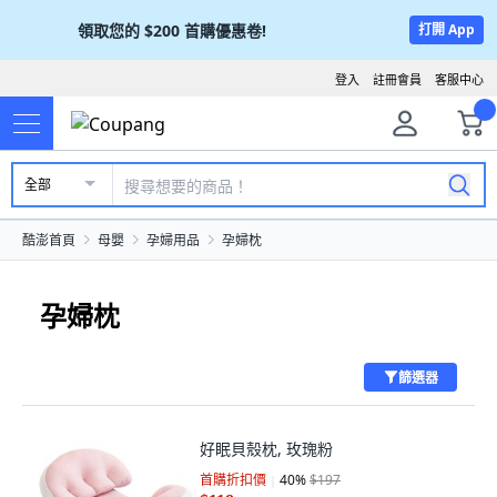
領取您的
$200
首購優惠卷!
打開 App
登入
註冊會員
客服中心
全部
酷澎首頁
母嬰
孕婦用品
孕婦枕
孕婦枕
篩選器
好眠貝殼枕, 玫瑰粉
首購折扣價
40
%
$197