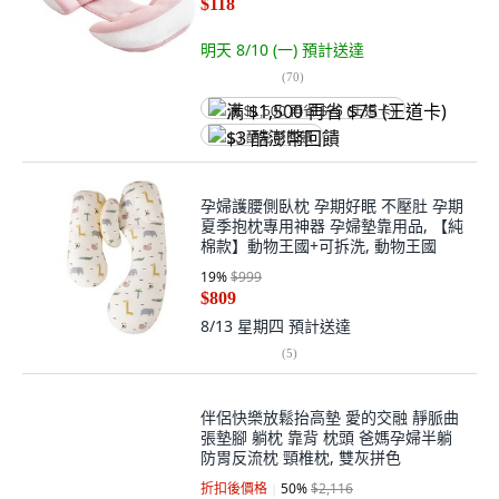
$118
明天 8/10 (一)
預計送達
(
70
)
满 $1,500 再省 $75 (王道卡)
$3 酷澎幣回饋
孕婦護腰側臥枕 孕期好眠 不壓肚 孕期
夏季抱枕專用神器 孕婦墊靠用品, 【純
棉款】動物王國+可拆洗, 動物王國
19
%
$999
$809
8/13 星期四
預計送達
(
5
)
伴侶快樂放鬆抬高墊 愛的交融 靜脈曲
張墊腳 躺枕 靠背 枕頭 爸媽孕婦半躺
防胃反流枕 頸椎枕, 雙灰拼色
折扣後價格
50
%
$2,116