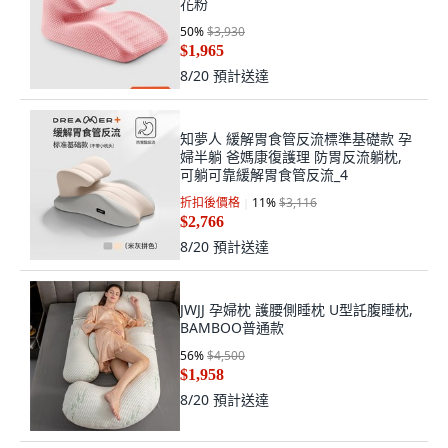
胃食管反流, 減輕反流緩解胃部不適櫻
花粉
50
%
$3,930
$1,965
8/20
預計送達
知夢人 緩解胃食管反流標準基礎款 孕
婦半躺 爸媽康復護理 防胃反流躺枕,
可躺可靠緩解胃食管反流_4
折扣後價格
11
%
$3,116
$2,766
8/20
預計送達
JWJJ 孕婦枕 護腰側睡枕 U型託腹睡枕,
BAMBOO普通款
56
%
$4,500
$1,958
8/20
預計送達