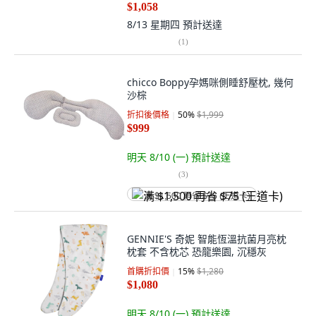
$1,058
8/13 星期四
預計送達
(
1
)
chicco Boppy孕媽咪側睡舒壓枕, 幾何
沙棕
折扣後價格
50
%
$1,999
$999
明天 8/10 (一)
預計送達
(
3
)
满 $1,500 再省 $75 (王道卡)
GENNIE'S 奇妮 智能恆溫抗菌月亮枕
枕套 不含枕芯 恐龍樂園, 沉穩灰
首購折扣價
15
%
$1,280
$1,080
明天 8/10 (一)
預計送達