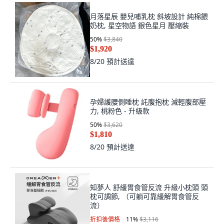
月落星辰 嬰兒哺乳枕 斜坡設計 純棉餵
奶枕, 星空物語 銀色星月 壓縮裝
50
%
$3,840
$1,920
8/20
預計送達
孕婦護腰側睡枕 託腹抱枕 減輕腹部壓
力, 桃粉色 - 升級款
50
%
$3,620
$1,810
8/20
預計送達
知夢人 舒緩胃食管反流 升級小枕頭 頭
枕可調節, （可躺可靠緩解胃食管反
流）