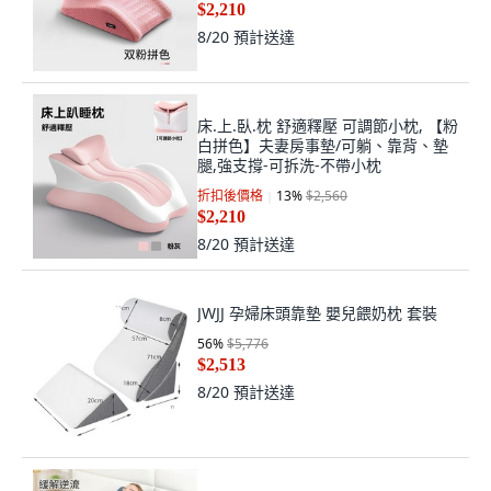
折扣後價格
13
%
$2,560
$2,210
8/20
預計送達
床.上.臥.枕 舒適釋壓 可調節小枕, 【粉
白拼色】夫妻房事墊/可躺、靠背、墊
腿,強支撐-可拆洗-不帶小枕
折扣後價格
13
%
$2,560
$2,210
8/20
預計送達
JWJJ 孕婦床頭靠墊 嬰兒餵奶枕 套裝
56
%
$5,776
$2,513
8/20
預計送達