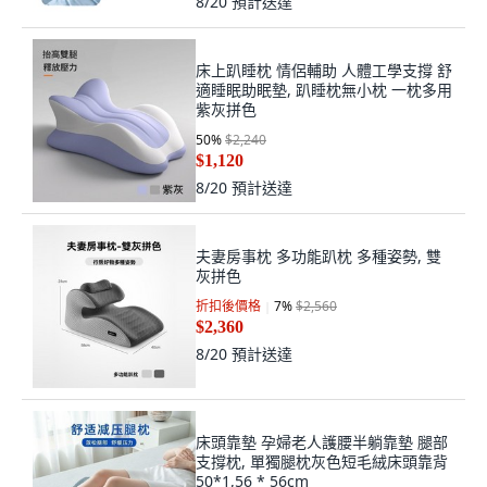
洗, 100*28cm(中號)海馬抱抱枕 - 天空
藍 多點支撐 全身放鬆
50
%
$2,300
$1,150
8/20
預計送達
床上趴睡枕 情侶輔助 人體工學支撐 舒
適睡眠助眠墊, 趴睡枕無小枕 一枕多用
紫灰拼色
50
%
$2,240
$1,120
8/20
預計送達
夫妻房事枕 多功能趴枕 多種姿勢, 雙
灰拼色
折扣後價格
7
%
$2,560
$2,360
8/20
預計送達