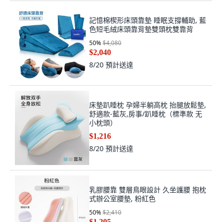
床 上 趴 睡 枕 舒適 釋 壓 可調節小枕,
雙灰拼色, 標準款—無小枕頭
折扣後價格
14
%
$1,256
$1,076
8/20
預計送達
記憶棉楔形床頭靠墊 睡眠支撐輔助, 藍
色短毛絨床頭靠背墊雙頭枕雙靠背
50
%
$4,080
$2,040
8/20
預計送達
床墊趴睡枕 孕婦半躺高枕 抬腿放鬆墊,
舒適款-藍灰,房事/趴睡枕（標準款 无
小枕頭）
$1,216
8/20
預計送達