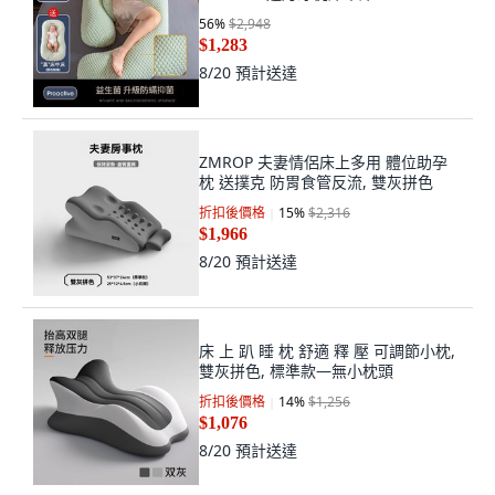
$2,210
8/20
預計送達
JWJJ G型孕婦枕 護腰側睡託腹枕, G型 -
Proactive送月牙枕床中床
56
%
$2,948
$1,283
8/20
預計送達
ZMROP 夫妻情侶床上多用 體位助孕
枕 送撲克 防胃食管反流, 雙灰拼色
折扣後價格
15
%
$2,316
$1,966
8/20
預計送達