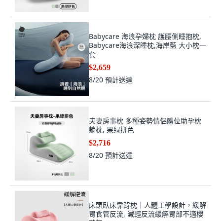
8/20
預計送達
Babycare 海浪孕婦枕 護腰側睡抱枕,
Babycare海浪深睡枕,海岸藍 大小枕一
套
$2,659
8/20
預計送達
夫妻房事枕 多種姿勢情侶體位助孕枕
躺枕, 果绿拼色
$2,716
8/20
預計送達
床頭臥床靠背枕｜人體工學設計，緩解