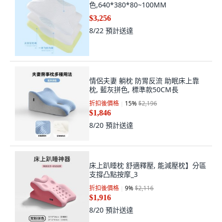
J 人體工學助眠枕 側睡護頸椎, 白
色,640*380*80~100MM
$3,256
8/22
預計送達
情侶夫妻 躺枕 防胃反流 助眠床上靠
枕, 藍灰拼色, 標準款50CM長
折扣後價格
15
%
$2,196
$1,846
8/20
預計送達
床上趴睡枕 舒適釋壓, 能減壓枕】分區
支撐凸點按摩_3