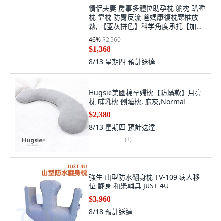
8/20
預計送達
情侶夫妻 房事多體位助孕枕 躺枕 趴睡
枕 靠枕 防胃反流 爸媽康復枕頸椎放
鬆, 【蓝灰拼色】科学角度承托【加大
加厚包裹】,加大款【60x50x30cm】
46
%
$2,560
$1,368
8/13 星期四
預計送達
Hugsie美國棉孕婦枕【防蟎款】月亮
枕 哺乳枕 側睡枕, 麻灰,Normal
$2,380
8/13 星期四
預計送達
(
1
)