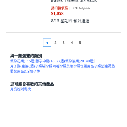
孕婦情侶助孕枕 防胃反流, 雙灰拼色,
趴睡枕【標準款 無小枕頭】
折扣後價格
50
%
$2,116
$1,058
8/13 星期四
預計送達
2
3
4
5
1
與一起瀏覽的類別
懷孕初期(~15週)
懷孕中期(16~27週)
懷孕後期(28~40週)
月子期(產後6週)
孕婦裝
孕婦內著
孕婦美妝
孕婦保護用品
孕婦墊
產褥墊
嬰兒用品DIY
驗孕棒
您可能會喜歡的其他產品
月亮枕
哺乳枕