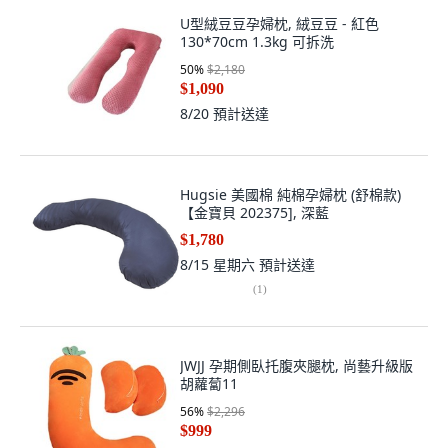
$1,094
8/22
預計送達
U型絨豆豆孕婦枕, 絨豆豆 - 紅色
130*70cm 1.3kg 可拆洗
50
%
$2,180
$1,090
8/20
預計送達
Hugsie 美國棉 純棉孕婦枕 (舒棉款)
【金寶貝 202375], 深藍
$1,780
8/15 星期六
預計送達
(
1
)