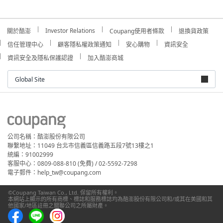
Investor Relations
關於酷澎
Coupang使用者條款
退換貨政策
信任管理中心
顧客隱私權政策通知
安心購物
資訊安全
資訊安全及隱私保護認證
加入酷澎商城
Global Site
公司名稱：酷澎股份有限公司
聯繫地址：11049 台北市信義區信義路五段7號13樓之1
統編：91002999
客服中心：0809-088-810 (免費) / 02-5592-7298
電子郵件：help_tw@coupang.com