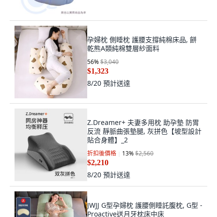
強生 山型防水翻身枕 TV-109 病人移
位 翻身 和樂輔具 JUST 4U
$3,960
8/18
預計送達
孕婦枕 側睡枕 護腰支撐純棉床品, 餅
乾熊A類純棉雙層紗面料
56
%
$3,040
$1,323
8/20
預計送達
Z.Dreamer+ 夫妻多用枕 助孕墊 防胃
反流 靜脈曲張墊腿, 灰拼色【坡型設計
貼合身體】_2
折扣後價格
13
%
$2,560