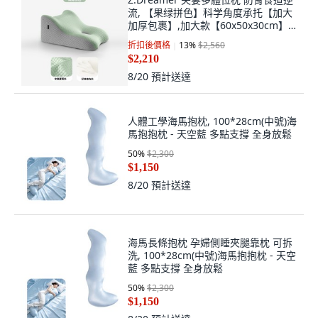
$1,058
8/20
預計送達
Z.Dreamer 夫妻多體位枕 防胃食道逆
流, 【果绿拼色】科学角度承托【加大
加厚包裹】,加大款【60x50x30cm】,
果绿拼色, 加大款
折扣後價格
13
%
$2,560
$2,210
8/20
預計送達
人體工學海馬抱枕, 100*28cm(中號)海
馬抱抱枕 - 天空藍 多點支撐 全身放鬆
50
%
$2,300
$1,150
8/20
預計送達
海馬長條抱枕 孕婦側睡夾腿靠枕 可拆