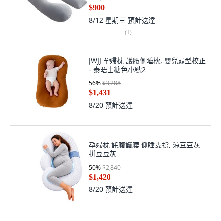
孕婦純棉托腹枕 舒適透氣 減輕腰部壓
力 多功能哺乳枕, 灰色
6
%
$964
$900
8/12 星期三
預計送達
(
1
)
JWJJ 孕婦枕 護腰側睡枕, 嬰兒頭型校正
- 泰晤士糖色小號2
56
%
$3,288
$1,431
8/20
預計送達
孕婦枕 託腹護腰 側睡支撐, 涼豆豆灰
拼豆豆灰
50
%
$2,840
$1,420