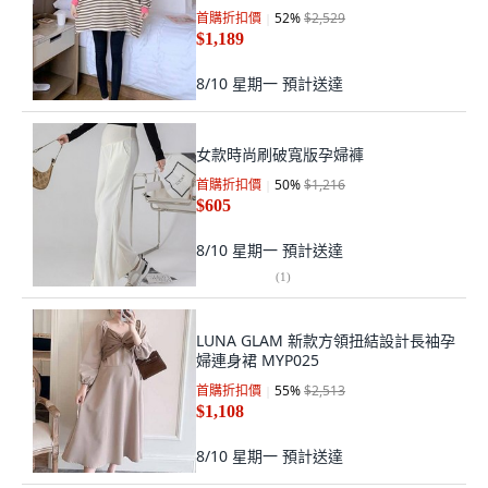
首購折扣價
52
%
$2,529
$1,189
8/10 星期一
預計送達
女款時尚刷破寬版孕婦褲
首購折扣價
50
%
$1,216
$605
8/10 星期一
預計送達
(
1
)
LUNA GLAM 新款方領扭結設計長袖孕
婦連身裙 MYP025
首購折扣價
55
%
$2,513
$1,108
8/10 星期一
預計送達