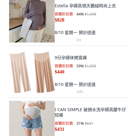
Estella 孕婦高領天鵝絨時尚上衣
首購折扣價
44
%
$1,498
$828
8/10 星期一
預計送達
(
1
)
9分孕婦休閒寬褲
首購折扣價
59
%
$1,095
$440
8/10 星期一
預計送達
(
19
)
I CAN SIMPLE 破損水洗孕婦高腰牛仔
短褲
首購折扣價
31
%
$631
$431