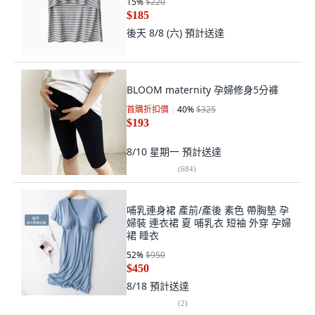
15
%
$220
$185
後天 8/8 (六)
預計送達
BLOOM maternity 孕婦修身5分褲
首購折扣價
40
%
$325
$193
8/10 星期一
預計送達
(
684
)
哺乳連身裙 產前/產後 素色 帶胸墊 孕
婦裝 連衣裙 夏 哺乳衣 短袖 外穿 孕婦
裙 睡衣
52
%
$950
$450
8/18
預計送達
(
2
)