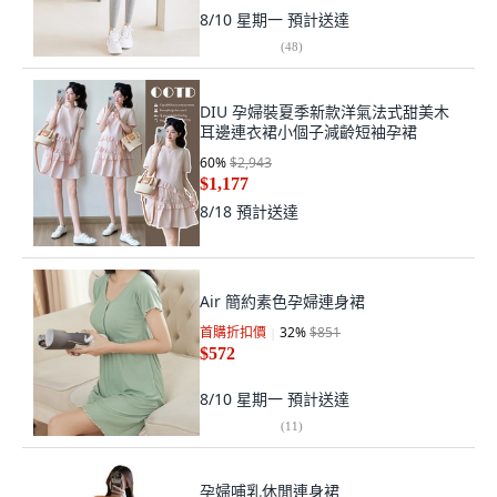
8/10 星期一
預計送達
(
48
)
DIU 孕婦裝夏季新款洋氣法式甜美木
耳邊連衣裙小個子減齡短袖孕裙
60
%
$2,943
$1,177
8/18
預計送達
Air 簡約素色孕婦連身裙
首購折扣價
32
%
$851
$572
8/10 星期一
預計送達
(
11
)
孕婦哺乳休閒連身裙