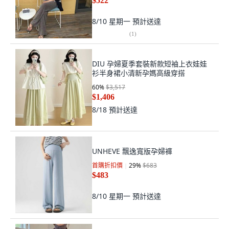
$522
8/10 星期一
預計送達
(
1
)
DIU 孕婦夏季套裝新款短袖上衣娃娃
衫半身裙小清新孕媽高級穿搭
60
%
$3,517
$1,406
8/18
預計送達
UNHEVE 飄逸寬版孕婦褲
首購折扣價
29
%
$683
$483
8/10 星期一
預計送達