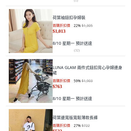
(
1
)
荷葉袖鈕扣孕婦裝
首購折扣價
22
%
$1,305
$1,013
8/10 星期一
預計送達
(
32
)
LUNA GLAM 兩件式鈕扣背心孕婦連身
裙
首購折扣價
59
%
$1,903
$763
8/10 星期一
預計送達
荷葉邊寬版寬鬆薄款長褲
首購折扣價
27
%
$722