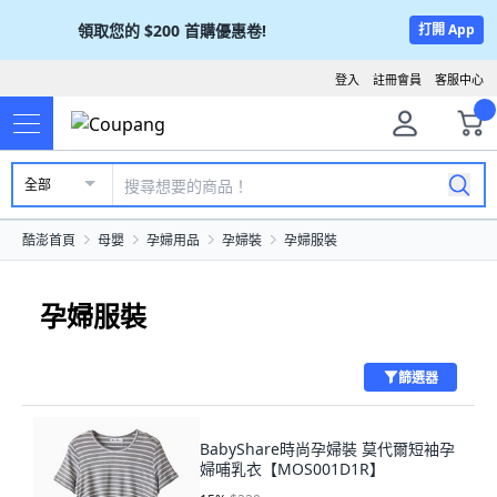
領取您的
$200
首購優惠卷!
打開 App
登入
註冊會員
客服中心
全部
酷澎首頁
母嬰
孕婦用品
孕婦裝
孕婦服裝
孕婦服裝
篩選器
BabyShare時尚孕婦裝 莫代爾短袖孕
婦哺乳衣【MOS001D1R】