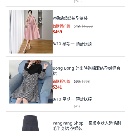
(
245
)
V領蝴蝶蝶袖孕婦裝
首購折扣價
64
%
$1,338
$469
8/10 星期一
預計送達
Bong Bong 外出時尚棉混紡孕婦連身
裙
首購折扣價
69
%
$793
$241
8/10 星期一
預計送達
(
45
)
PangPang Shop T 長版傘狀人造毛刷
毛半身裙 孕婦裝