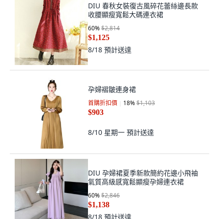
DIU 春秋女裝復古風碎花蕾絲邊長款
收腰顯瘦寬鬆大碼連衣裙
60
%
$2,814
$1,125
8/18
預計送達
孕婦褶皺連身裙
首購折扣價
18
%
$1,103
$903
8/10 星期一
預計送達
DIU 孕婦裙夏季新款簡約花邊小飛袖
氣質高級感寬鬆顯瘦孕婦連衣裙
60
%
$2,846
$1,138
8/18
預計送達