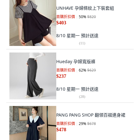
UNHAVE 孕婦條紋上下裝套組
首購折扣價
50
%
$820
$403
8/10 星期一
預計送達
(
11
)
Hueday 孕婦寬版褲
首購折扣價
62
%
$629
$237
8/10 星期一
預計送達
(
28
)
PANG PANG SHOP 翻領百褶連身裙
首購折扣價
29
%
$678
$478