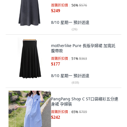
首購折扣價
56
%
$576
$249
8/10 星期一
預計送達
(
26
)
motherlike Pure 長版孕婦裙 加寬託
腹帶款
首購折扣價
51
%
$363
$177
8/10 星期一
預計送達
(
618
)
PangPang Shop C ST口袋襯衫五分連
身裙 孕婦裝
首購折扣價
65
%
$709
$242