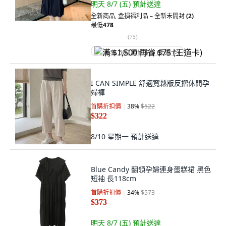
明天 8/7 (五)
預計送達
全新商品
,
盒損福利品 – 全新未開封
(2)
最低
478
(
75
)
满 $1,500 再省 $75 (王道卡)
I CAN SIMPLE 舒適寬鬆版反摺休閒孕
婦褲
首購折扣價
38
%
$522
$322
8/10 星期一
預計送達
Blue Candy 翻領孕婦連身蛋糕裙 黑色
短袖 長118cm
首購折扣價
34
%
$573
$373
明天 8/7 (五)
預計送達