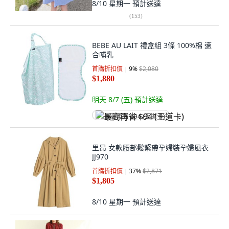
8/10 星期一
預計送達
(
153
)
BEBE AU LAIT 禮盒組 3條 100%棉 適
合哺乳
首購折扣價
9
%
$2,080
$1,880
明天 8/7 (五)
預計送達
最高再省 $94 (王道卡)
里昂 女款腰部鬆緊帶孕婦裝孕婦風衣
JJ970
首購折扣價
37
%
$2,871
$1,805
8/10 星期一
預計送達