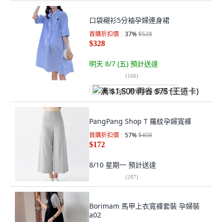
口袋襯衫5分袖孕婦連身裙
首購折扣價
37
%
$528
$328
明天 8/7 (五)
預計送達
(
166
)
满 $1,500 再省 $75 (王道卡)
PangPang Shop T 羅紋孕婦寬褲
首購折扣價
57
%
$408
$172
8/10 星期一
預計送達
(
287
)
Borimam 馬甲上衣寬褲套裝 孕婦裝
a02