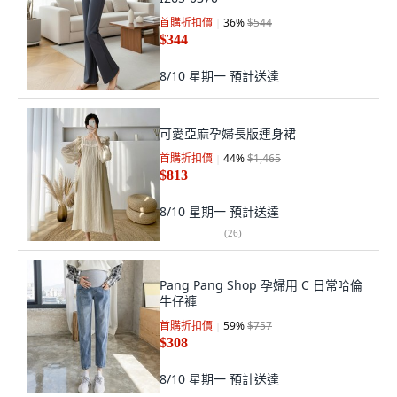
首購折扣價
36
%
$544
$344
8/10 星期一
預計送達
可愛亞麻孕婦長版連身裙
首購折扣價
44
%
$1,465
$813
8/10 星期一
預計送達
(
26
)
Pang Pang Shop 孕婦用 C 日常哈倫
牛仔褲
首購折扣價
59
%
$757
$308
8/10 星期一
預計送達