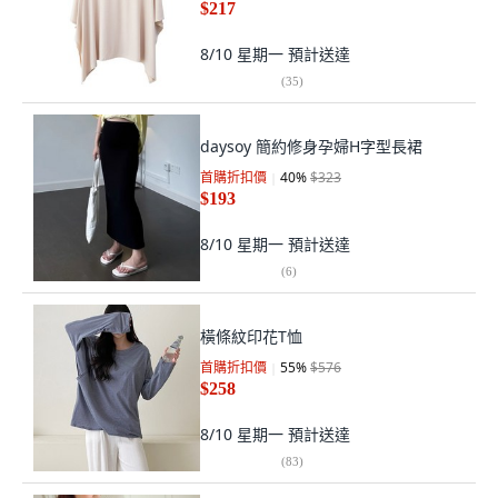
$217
8/10 星期一
預計送達
(
35
)
daysoy 簡約修身孕婦H字型長裙
首購折扣價
40
%
$323
$193
8/10 星期一
預計送達
(
6
)
橫條紋印花T恤
首購折扣價
55
%
$576
$258
8/10 星期一
預計送達
(
83
)