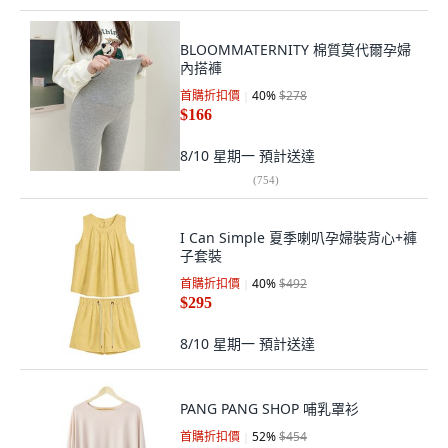
BLOOMMATERNITY 棉質莫代爾孕婦
內搭褲
首購折扣價
40
%
$278
$166
8/10 星期一
預計送達
(
754
)
I Can Simple 夏季喇叭孕婦裝背心+褲
子套裝
首購折扣價
40
%
$492
$295
8/10 星期一
預計送達
PANG PANG SHOP 哺乳罩衫
首購折扣價
52
%
$454