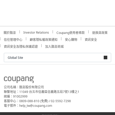
Investor Relations
關於酷澎
Coupang使用者條款
退換貨政策
信任管理中心
顧客隱私權政策通知
安心購物
資訊安全
資訊安全及隱私保護認證
加入酷澎商城
Global Site
公司名稱：酷澎股份有限公司
聯繫地址：11049 台北市信義區信義路五段7號13樓之1
統編：91002999
客服中心：0809-088-810 (免費) / 02-5592-7298
電子郵件：help_tw@coupang.com