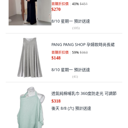
首購折扣價
40
%
$451
$270
8/10 星期一
預計送達
(
105
)
PANG PANG SHOP 孕婦款時尚長裙
首購折扣價
59
%
$363
$148
8/10 星期一
預計送達
(
41
)
透氣純棉哺乳巾 360度防走光 可調節
$318
後天 8/8 (六)
預計送達