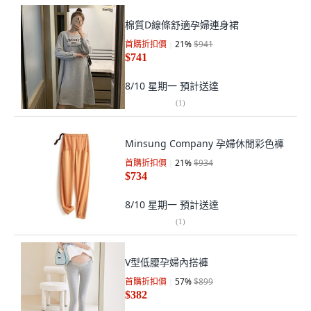
棉質D線條舒適孕婦連身裙
首購折扣價
21
%
$941
$741
8/10 星期一
預計送達
(
1
)
Minsung Company 孕婦休閒彩色褲
首購折扣價
21
%
$934
$734
8/10 星期一
預計送達
(
1
)
V型低腰孕婦內搭褲
首購折扣價
57
%
$899
$382