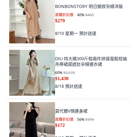
BONBONSTORY 明日開衩孕婦洋裝
首購折扣價
40
%
$465
$279
8/10 星期一
預計送達
DIU 特大碼300斤假兩件拼接寬鬆短袖
吊帶裙感遮肚孕婦連衣裙
60
%
$3,576
$1,430
8/18
預計送達
莫代爾V領連身裙
首購折扣價
56
%
$394
$172