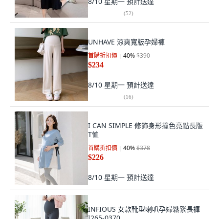
8/10 星期一
預計送達
(
52
)
UNHAVE 涼爽寬版孕婦褲
首購折扣價
40
%
$390
$234
8/10 星期一
預計送達
(
16
)
I CAN SIMPLE 修飾身形撞色亮點長版
T恤
首購折扣價
40
%
$378
$226
8/10 星期一
預計送達
INFIOUS 女款靴型喇叭孕婦鬆緊長褲
I265-0370