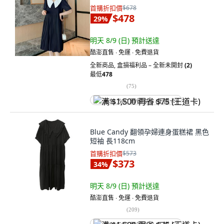
首購折扣價
$678
$478
29
%
明天 8/9 (日)
預計送達
酷澎直售 ∙ 免運 ∙ 免費退貨
全新商品
,
盒損福利品 – 全新未開封
(2)
最低
478
(
75
)
满 $1,500 再省 $75 (王道卡)
Blue Candy 翻領孕婦連身蛋糕裙 黑色
短袖 長118cm
首購折扣價
$573
$373
34
%
明天 8/9 (日)
預計送達
酷澎直售 ∙ 免運 ∙ 免費退貨
(
209
)