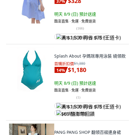
$328
37
%
明天 8/9 (日)
預計送達
酷澎直售 ∙ 免運 ∙ 免費退貨
(
166
)
满 $1,500 再省 $75 (王道卡)
Splash About 孕媽咪專用泳裝 繞領款
首購折扣價
$1,380
$1,180
14
%
明天 8/9 (日)
預計送達
酷澎直售 ∙ 免運 ∙ 免費退貨
(
1
)
满 $1,500 再省 $75 (王道卡)
$69 酷澎幣回饋
PANG PANG SHOP 翻領百褶連身裙