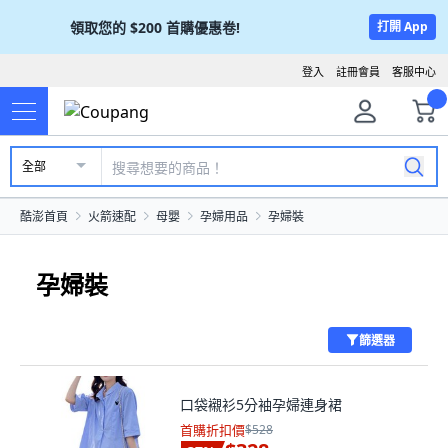
領取您的
$200
首購優惠卷!
打開 App
登入
註冊會員
客服中心
全部
酷澎首頁
火箭速配
母嬰
孕婦用品
孕婦裝
孕婦裝
篩選器
口袋襯衫5分袖孕婦連身裙
首購折扣價
$528