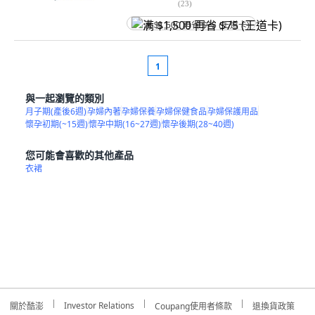
(
23
)
满 $1,500 再省 $75 (王道卡)
1
與一起瀏覽的類別
月子期(產後6週)
孕婦內著
孕婦保養
孕婦保健食品
孕婦保護用品
懷孕初期(~15週)
懷孕中期(16~27週)
懷孕後期(28~40週)
您可能會喜歡的其他產品
衣裙
Investor Relations
關於酷澎
Coupang使用者條款
退換貨政策