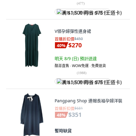
(
477
)
满 $1,500 再省 $75 (王道卡)
V領孕婦彈性連身裙
首購折扣價
$450
$270
40
%
明天 8/9 (日)
預計送達
酷澎直售 ∙ WOW免運 ∙ 免費退貨
(
1988
)
满 $1,500 再省 $75 (王道卡)
Pangpang Shop 連帽長袖孕婦洋裝
首購折扣價
$681
$351
48
%
暫時缺貨