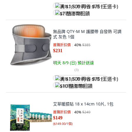
满 $1,500 再省 $75 (王道卡)
$7 酷澎幣回饋
無品牌 QTY-M M 護腰帶 自發熱 可調
式 灰色 1個
首購折扣價
40
%
$385
$231
明天 8/9 (日)
預計送達
(
3
)
满 $1,500 再省 $75 (王道卡)
$10 酷澎幣回饋
艾草暖膝貼 18 x 14cm 10片, 1包
首購折扣價
40
%
$249
$149
(
$149.00/1個
)