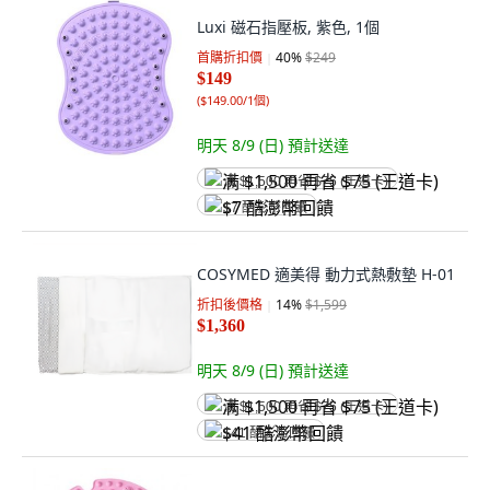
Luxi 磁石指壓板, 紫色, 1個
首購折扣價
40
%
$249
$149
(
$149.00/1個
)
明天 8/9 (日)
預計送達
满 $1,500 再省 $75 (王道卡)
$7 酷澎幣回饋
COSYMED 適美得 動力式熱敷墊 H-01
折扣後價格
14
%
$1,599
$1,360
明天 8/9 (日)
預計送達
满 $1,500 再省 $75 (王道卡)
$41 酷澎幣回饋