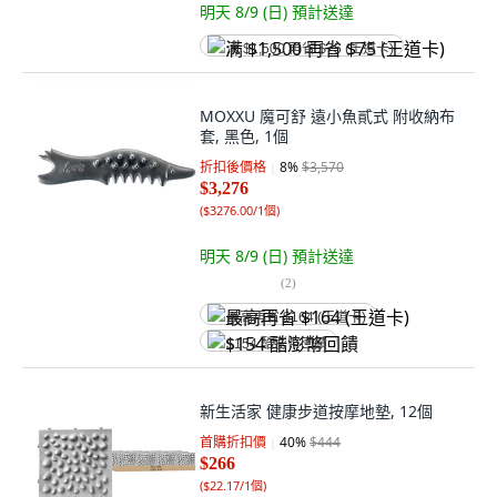
明天 8/9 (日)
預計送達
满 $1,500 再省 $75 (王道卡)
MOXXU 魔可舒 遠小魚貳式 附收納布
套, 黑色, 1個
折扣後價格
8
%
$3,570
$3,276
(
$3276.00/1個
)
明天 8/9 (日)
預計送達
(
2
)
最高再省 $164 (王道卡)
$154 酷澎幣回饋
新生活家 健康步道按摩地墊, 12個
首購折扣價
40
%
$444
$266
(
$22.17/1個
)