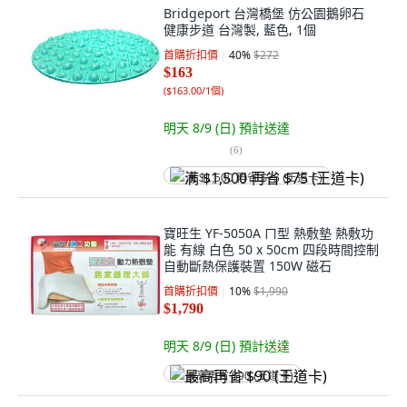
Bridgeport 台灣橋堡 仿公園鵝卵石
健康步道 台灣製, 藍色, 1個
首購折扣價
40
%
$272
$163
(
$163.00/1個
)
明天 8/9 (日)
預計送達
(
6
)
满 $1,500 再省 $75 (王道卡)
寶旺生 YF-5050A ㄇ型 熱敷墊 熱敷功
能 有線 白色 50 x 50cm 四段時間控制
自動斷熱保護裝置 150W 磁石
首購折扣價
10
%
$1,990
$1,790
明天 8/9 (日)
預計送達
最高再省 $90 (王道卡)