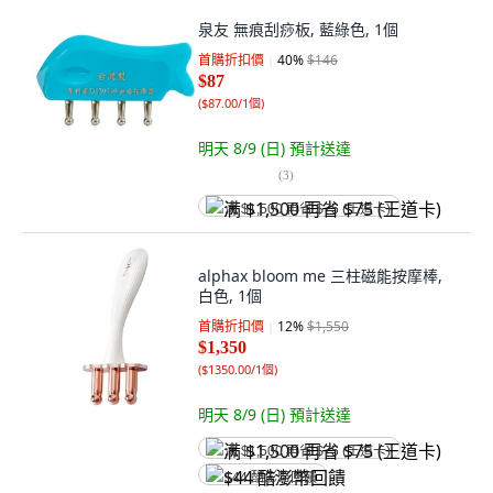
泉友 無痕刮痧板, 藍綠色, 1個
首購折扣價
40
%
$146
$87
(
$87.00/1個
)
明天 8/9 (日)
預計送達
(
3
)
满 $1,500 再省 $75 (王道卡)
alphax bloom me 三柱磁能按摩棒,
白色, 1個
首購折扣價
12
%
$1,550
$1,350
(
$1350.00/1個
)
明天 8/9 (日)
預計送達
满 $1,500 再省 $75 (王道卡)
$44 酷澎幣回饋