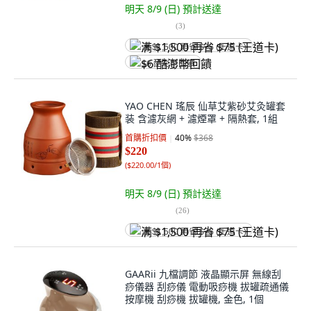
明天 8/9 (日)
預計送達
(
3
)
满 $1,500 再省 $75 (王道卡)
$6 酷澎幣回饋
YAO CHEN 瑤辰 仙草艾紫砂艾灸罐套
装 含濾灰網 + 濾煙罩 + 隔熱套, 1組
首購折扣價
40
%
$368
$220
(
$220.00/1個
)
明天 8/9 (日)
預計送達
(
26
)
满 $1,500 再省 $75 (王道卡)
GAARii 九檔調節 液晶顯示屏 無線刮
痧儀器 刮痧儀 電動吸痧機 拔罐疏通儀
按摩機 刮痧機 拔罐機, 金色, 1個