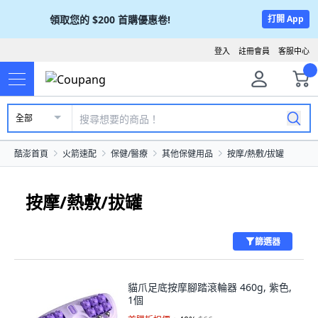
領取您的
$200
首購優惠卷!
打開 App
登入
註冊會員
客服中心
全部
酷澎首頁
火箭速配
保健/醫療
其他保健用品
按摩/熱敷/拔罐
按摩/熱敷/拔罐
篩選器
貓爪足底按摩腳踏滾輪器 460g, 紫色,
1個