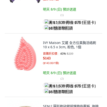
明天 8/9 (日)
預計送達
(
1
)
满 $1,500 再省 $75 (王道卡)
$8 酷澎幣回饋
IVY Maison 艾葳 全方位美胸活絡刷
10 x 6.5 x 3cm, 粉色, 1個
首購折扣價
40
%
$239
$143
(
$143.00/1個
)
明天 8/9 (日)
預計送達
(
2
)
满 $1,500 再省 $75 (王道卡)
$6 酷澎幣回饋
SENLI 圓形軟矽膠超慢跑指壓板, 咖啡