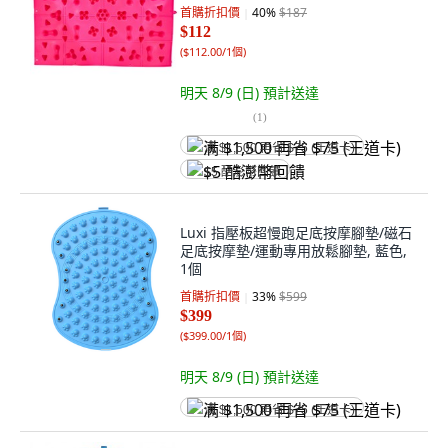
首購折扣價
40
%
$187
$112
(
$112.00/1個
)
明天 8/9 (日)
預計送達
(
1
)
满 $1,500 再省 $75 (王道卡)
$5 酷澎幣回饋
Luxi 指壓板超慢跑足底按摩腳墊/磁石
足底按摩墊/運動專用放鬆腳墊, 藍色,
1個
首購折扣價
33
%
$599
$399
(
$399.00/1個
)
明天 8/9 (日)
預計送達
满 $1,500 再省 $75 (王道卡)