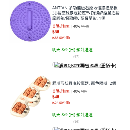
ANTIAN 多功能磁石原地慢跑指壓板
3D按摩球足底按摩墊 疏通經絡腳底按
摩腳墊/運動墊, 聖羅蘭紫, 1個
首購折扣價
40
%
$148
$88
(
$88.00/1個
)
明天 8/9 (日)
預計送達
(
67
)
满 $1,500 再省 $75 (王道卡)
貓爪形狀腳底按摩器, 顏色隨機, 2個
首購折扣價
40
%
$81
$48
(
$24.00/1個
)
明天 8/9 (日)
預計送達
(
16
)