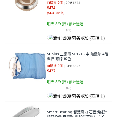
首購折扣價
29
%
$674
$474
(
$474.00/1個
)
明天 8/9 (日)
預計送達
(
22
)
满 $1,500 再省 $75 (王道卡)
Sunlus 三樂事 SP1218 中 熱敷墊 4段
溫控 有線 藍色
首購折扣價
31
%
$627
$427
明天 8/9 (日)
預計送達
(
69
)
满 $1,500 再省 $75 (王道卡)
Smart Bearing 智慧魔力 石墨烯紅外
線艾灸儀 充電款 附30個艾灸貼片 白