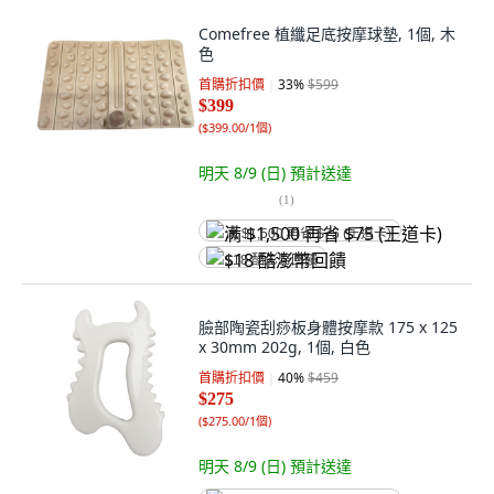
Comefree 植纖足底按摩球墊, 1個, 木
色
首購折扣價
33
%
$599
$399
(
$399.00/1個
)
明天 8/9 (日)
預計送達
(
1
)
满 $1,500 再省 $75 (王道卡)
$18 酷澎幣回饋
臉部陶瓷刮痧板身體按摩款 175 x 125
x 30mm 202g, 1個, 白色
首購折扣價
40
%
$459
$275
(
$275.00/1個
)
明天 8/9 (日)
預計送達