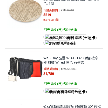
色, 1個
首購折扣價
27
%
$719
$519
(
$519.00/1個
)
明天 8/9 (日)
預計送達
满 $1,500 再省 $75 (王道卡)
$19 酷澎幣回饋
Well-Day 晶晏 WD-GH323 肘部按摩
器 熱敷 Wired 黑色 石墨烯
首購折扣價
10
%
$1,980
$1,780
明天 8/9 (日)
預計送達
最高再省 $89 (王道卡)
砭石電動智能刮痧板 9檔震動 g5198-2