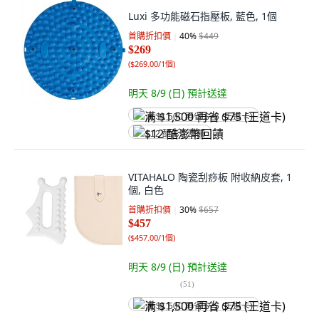
Luxi 多功能磁石指壓板, 藍色, 1個
首購折扣價
40
%
$449
$269
(
$269.00/1個
)
明天 8/9 (日)
預計送達
满 $1,500 再省 $75 (王道卡)
$12 酷澎幣回饋
VITAHALO 陶瓷刮痧板 附收納皮套, 1
個, 白色
首購折扣價
30
%
$657
$457
(
$457.00/1個
)
明天 8/9 (日)
預計送達
(
51
)
满 $1,500 再省 $75 (王道卡)