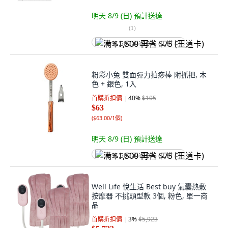
明天 8/9 (日)
預計送達
(
1
)
满 $1,500 再省 $75 (王道卡)
粉彩小兔 雙面彈力拍痧棒 附抓把, 木
色 + 銀色, 1入
首購折扣價
40
%
$105
$63
(
$63.00/1個
)
明天 8/9 (日)
預計送達
满 $1,500 再省 $75 (王道卡)
Well Life 悅生活 Best buy 氣囊熱敷
按摩器 不挑頭型款 3個, 粉色, 單一商
品
首購折扣價
3
%
$5,923