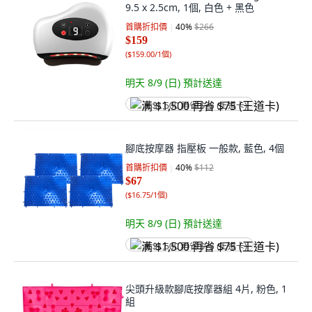
9.5 x 2.5cm, 1個, 白色 + 黑色
首購折扣價
40
%
$266
$159
(
$159.00/1個
)
明天 8/9 (日)
預計送達
满 $1,500 再省 $75 (王道卡)
腳底按摩器 指壓板 一般款, 藍色, 4個
首購折扣價
40
%
$112
$67
(
$16.75/1個
)
明天 8/9 (日)
預計送達
满 $1,500 再省 $75 (王道卡)
尖頭升級款腳底按摩器組 4片, 粉色, 1
組