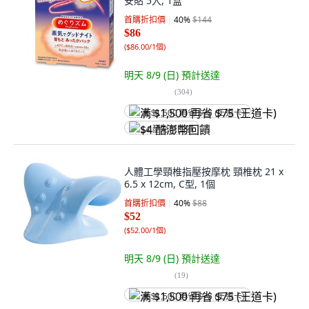
安貼 5入, 1盒
首購折扣價
40
%
$144
$86
(
$86.00/1個
)
明天 8/9 (日)
預計送達
(
304
)
满 $1,500 再省 $75 (王道卡)
$4 酷澎幣回饋
人體工學頸椎指壓按摩枕 頸椎枕 21 x
6.5 x 12cm, C型, 1個
首購折扣價
40
%
$88
$52
(
$52.00/1個
)
明天 8/9 (日)
預計送達
(
19
)
满 $1,500 再省 $75 (王道卡)