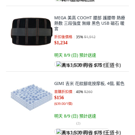
MEGA 美高 COOHT 腰部 護腰帶 熱療
熱敷 三段強度 無線 黑色 USB 磁石 暖
宮
折扣後價格
35
%
$1,912
$1,234
明天 8/9 (日)
預計送達
满 $1,500 再省 $75 (王道卡)
GIMI 吉米 花紋腳底按摩板, 4個, 藍色
首購折扣價
40
%
$260
$156
(
$39.00/1個
)
明天 8/9 (日)
預計送達
(
2
)
满 $1,500 再省 $75 (王道卡)