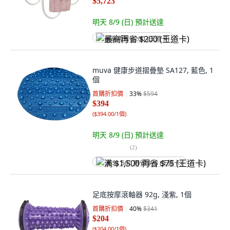
$5,723
明天 8/9 (日)
預計送達
最高再省 $200 (王道卡)
muva 健康步道摺疊墊 SA127, 藍色, 1
個
首購折扣價
33
%
$594
$394
(
$394.00/1個
)
明天 8/9 (日)
預計送達
(
2
)
满 $1,500 再省 $75 (王道卡)
足底按摩滾軸器 92g, 淺紫, 1個
首購折扣價
40
%
$341
$204
(
$204.00/1個
)