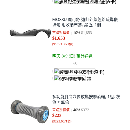
满 $1,500 再省 $75 (王道卡)
MOXXU 魔可舒 遠紅外線經絡疏導儀
璜勾 附收納布套, 黑色, 1個
首購折扣價
10
%
$1,853
$1,653
(
$1653.00/1個
)
明天 8/9 (日)
預計送達
(
4
)
最高再省 $83 (王道卡)
$87 酷澎幣回饋
多功能腳底穴位放鬆按摩滾輪, 1組, 灰
色 + 藍色
首購折扣價
40
%
$372
$223
(
$223.00/1個
)