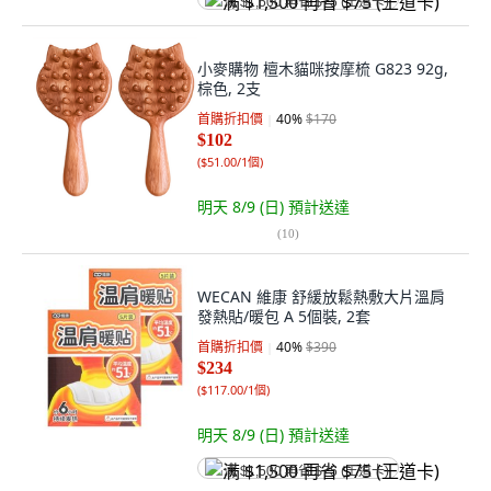
满 $1,500 再省 $75 (王道卡)
小麥購物 檀木貓咪按摩梳 G823 92g,
棕色, 2支
首購折扣價
40
%
$170
$102
(
$51.00/1個
)
明天 8/9 (日)
預計送達
(
10
)
WECAN 維康 舒緩放鬆熱敷大片溫肩
發熱貼/暖包 A 5個裝, 2套
首購折扣價
40
%
$390
$234
(
$117.00/1個
)
明天 8/9 (日)
預計送達
满 $1,500 再省 $75 (王道卡)