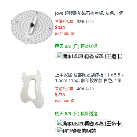
Jove 超慢跑墊磁石指壓板, 灰色, 1個
首購折扣價
32
%
$624
$424
(
$424.00/1個
)
明天 8/9 (日)
預計送達
满 $1,500 再省 $75 (王道卡)
上手家居 臉部陶瓷刮痧板 11 x 5.5 x
1.5cm 116g, 臉部按摩款 白色, 1個
首購折扣價
40
%
$459
$275
(
$275.00/1個
)
明天 8/9 (日)
預計送達
满 $1,500 再省 $75 (王道卡)
$11 酷澎幣回饋