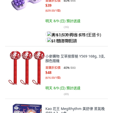
首購折扣價
40
%
$66
$39
(
$39.00/1個
)
明天 8/9 (日)
預計送達
(
16
)
满 $1,500 再省 $75 (王道卡)
$1 酷澎幣回饋
小麥購物 艾草按摩槌 Y569 168g, 3支,
顏色隨機
首購折扣價
40
%
$80
$48
(
$16.00/1個
)
明天 8/9 (日)
預計送達
(
69
)
Kao 花王 MegRhythm 美舒律 蒸氣晚