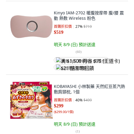
Kinyo IAM-2702 暖腹按摩帶 腹/腰 震
動 熱敷 Wireless 粉色
首購折扣價
27
%
$719
$519
明天 8/9 (日)
預計送達
(
60
)
满 $1,500 再省 $75 (王道卡)
$21 酷澎幣回饋
KOBAYASHI 小林製藥 天然紅豆蒸汽熱
敷肩頸枕, 1個
首購折扣價
40
%
$499
$299
(
$299.00/1個
)
明天 8/9 (日)
預計送達
(
1
)