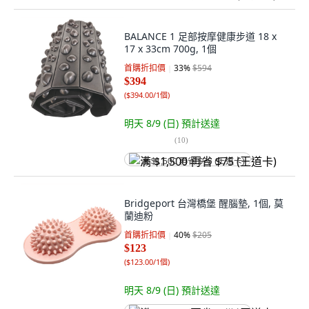
BALANCE 1 足部按摩健康步道 18 x
17 x 33cm 700g, 1個
首購折扣價
33
%
$594
$394
(
$394.00/1個
)
明天 8/9 (日)
預計送達
(
10
)
满 $1,500 再省 $75 (王道卡)
Bridgeport 台灣橋堡 醒腦墊, 1個, 莫
蘭迪粉
首購折扣價
40
%
$205
$123
(
$123.00/1個
)
明天 8/9 (日)
預計送達