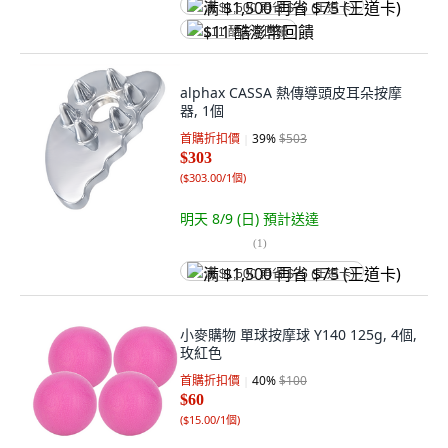
满 $1,500 再省 $75 (王道卡)
$11 酷澎幣回饋
alphax CASSA 熱傳導頭皮耳朵按摩
器, 1個
首購折扣價
39
%
$503
$303
(
$303.00/1個
)
明天 8/9 (日)
預計送達
(
1
)
满 $1,500 再省 $75 (王道卡)
小麥購物 單球按摩球 Y140 125g, 4個,
玫紅色
首購折扣價
40
%
$100
$60
(
$15.00/1個
)