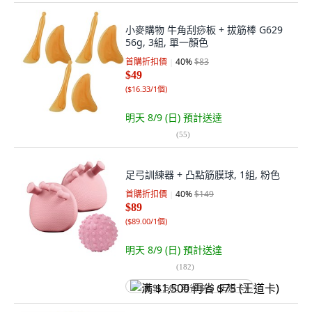
小麥購物 牛角刮痧板 + 拔筋棒 G629
56g, 3組, 單一顏色
首購折扣價
40
%
$83
$49
(
$16.33/1個
)
明天 8/9 (日)
預計送達
(
55
)
足弓訓練器 + 凸點筋膜球, 1組, 粉色
首購折扣價
40
%
$149
$89
(
$89.00/1個
)
明天 8/9 (日)
預計送達
(
182
)
满 $1,500 再省 $75 (王道卡)