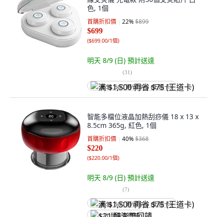
色, 1個
首購折扣價
22
%
$899
$699
(
$699.00/1個
)
明天 8/9 (日)
預計送達
(
31
)
满 $1,500 再省 $75 (王道卡)
智能多檔位液晶加熱刮痧儀 18 x 13 x
8.5cm 365g, 紅色, 1個
首購折扣價
40
%
$368
$220
(
$220.00/1個
)
明天 8/9 (日)
預計送達
(
7
)
满 $1,500 再省 $75 (王道卡)
$21 酷澎幣回饋