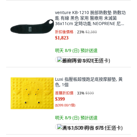
venture KB-1210 腕部熱敷墊 熱敷功
能 有線 黑色 家用 醫療用 未滅菌
36x11cm 定時功能 NEOPRENE 尼奧
普林 5W
折扣後價格
23
%
$2,380
$1,823
明天 8/9 (日)
預計送達
最高再省 $92 (王道卡)
Luxi 指壓板超慢跑足底按摩腳墊, 黃
色, 1個
首購折扣價
33
%
$599
$399
(
$399.00/1個
)
明天 8/9 (日)
預計送達
满 $1,500 再省 $75 (王道卡)