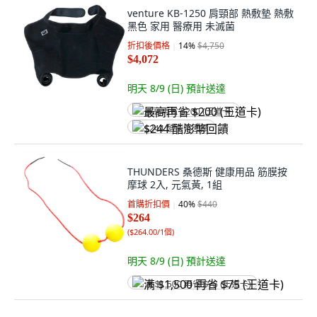
venture KB-1250 肩頸部 熱敷墊 熱敷
黑色 家用 醫療用 未滅菌
折扣後價格
14
%
$4,750
$4,072
明天 8/9 (日)
預計送達
最高再省 $200 (王道卡)
$244 酷澎幣回饋
THUNDERS 桑德斯 健康用品 筋膜按
摩球 2入, 元氣黃, 1組
首購折扣價
40
%
$440
$264
(
$264.00/1個
)
明天 8/9 (日)
預計送達
满 $1,500 再省 $75 (王道卡)