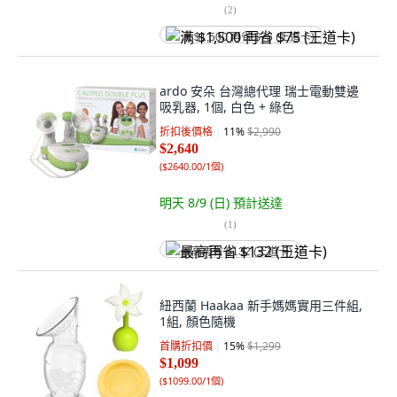
(
2
)
满 $1,500 再省 $75 (王道卡)
ardo 安朵 台灣總代理 瑞士電動雙邊
吸乳器, 1個, 白色 + 綠色
折扣後價格
11
%
$2,990
$2,640
(
$2640.00/1個
)
明天 8/9 (日)
預計送達
(
1
)
最高再省 $132 (王道卡)
紐西蘭 Haakaa 新手媽媽實用三件組,
1組, 顏色隨機
首購折扣價
15
%
$1,299
$1,099
(
$1099.00/1個
)