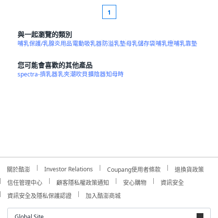
1
與一起瀏覽的類別
哺乳保護/乳腺炎用品
電動吸乳器
防溢乳墊
母乳儲存袋
哺乳燈
哺乳靠墊
您可能會喜歡的其他產品
spectra-擠乳器
乳夾
潮吹貝
擴陰器
知母時
Investor Relations
關於酷澎
Coupang使用者條款
退換貨政策
信任管理中心
顧客隱私權政策通知
安心購物
資訊安全
資訊安全及隱私保護認證
加入酷澎商城
Global Site