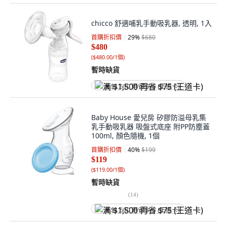
chicco 舒適哺乳手動吸乳器, 透明, 1入
首購折扣價
29
%
$680
$480
(
$480.00/1個
)
暫時缺貨
满 $1,500 再省 $75 (王道卡)
Baby House 愛兒房 矽膠防溢母乳集
乳手動吸乳器 吸盤式底座 附PP防塵蓋
100ml, 顏色隨機, 1個
首購折扣價
40
%
$199
$119
(
$119.00/1個
)
暫時缺貨
(
14
)
满 $1,500 再省 $75 (王道卡)