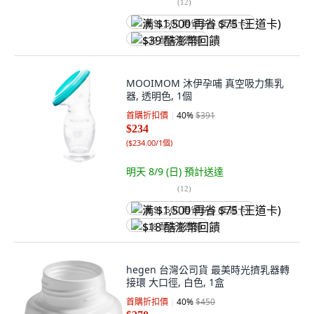
(
12
)
满 $1,500 再省 $75 (王道卡)
$39 酷澎幣回饋
MOOIMOM 沐伊孕哺 真空吸力集乳
器, 透明色, 1個
首購折扣價
40
%
$391
$234
(
$234.00/1個
)
明天 8/9 (日)
預計送達
(
12
)
满 $1,500 再省 $75 (王道卡)
$18 酷澎幣回饋
hegen 台灣公司貨 最美時光擠乳器轉
接環 大口徑, 白色, 1盒
首購折扣價
40
%
$450