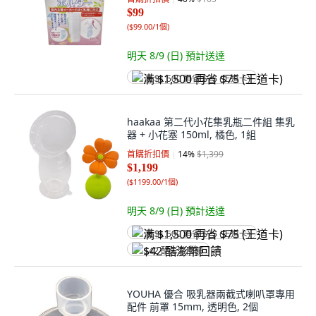
$99
(
$99.00/1個
)
明天 8/9 (日)
預計送達
满 $1,500 再省 $75 (王道卡)
haakaa 第二代小花集乳瓶二件組 集乳
器 + 小花塞 150ml, 橘色, 1組
首購折扣價
14
%
$1,399
$1,199
(
$1199.00/1個
)
明天 8/9 (日)
預計送達
满 $1,500 再省 $75 (王道卡)
$42 酷澎幣回饋
YOUHA 優合 吸乳器兩截式喇叭罩專用
配件 前罩 15mm, 透明色, 2個