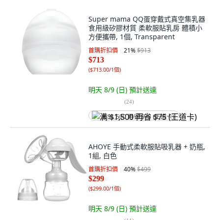
Super mama QQ蛋穿戴式真空集乳器
食用級矽膠材質 柔軟服貼乳房 體積小
方便攜帶, 1個, Transparent
首購折扣價
21
%
$913
$713
(
$713.00/1個
)
明天 8/9 (日)
預計送達
(
24
)
满 $1,500 再省 $75 (王道卡)
AHOYE 手動式柔軟服貼吸乳器 + 奶瓶,
1組, 白色
首購折扣價
40
%
$499
$299
(
$299.00/1個
)
明天 8/9 (日)
預計送達