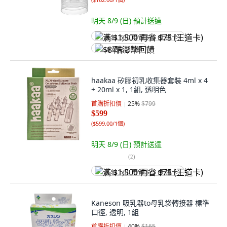
明天 8/9 (日)
預計送達
满 $1,500 再省 $75 (王道卡)
$8 酷澎幣回饋
haakaa 矽膠初乳收集器套裝 4ml x 4
+ 20ml x 1, 1組, 透明色
首購折扣價
25
%
$799
$599
(
$599.00/1個
)
明天 8/9 (日)
預計送達
(
2
)
满 $1,500 再省 $75 (王道卡)
Kaneson 吸乳器to母乳袋轉接器 標準
口徑, 透明, 1組
首購折扣價
40
%
$165