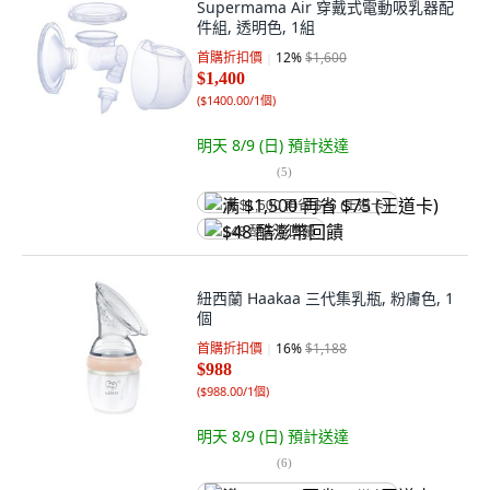
Supermama Air 穿戴式電動吸乳器配
件組, 透明色, 1組
首購折扣價
12
%
$1,600
$1,400
(
$1400.00/1個
)
明天 8/9 (日)
預計送達
(
5
)
满 $1,500 再省 $75 (王道卡)
$48 酷澎幣回饋
紐西蘭 Haakaa 三代集乳瓶, 粉膚色, 1
個
首購折扣價
16
%
$1,188
$988
(
$988.00/1個
)
明天 8/9 (日)
預計送達
(
6
)