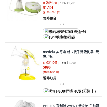
首購折扣價
11
%
$1,701
$1,501
(
$1501.00/1個
)
暫時缺貨
(
1
)
最高再省 $76 (王道卡)
$51 酷澎幣回饋
medela 美德樂 新世代手動吸乳器, 黃
色, 1組
首購折扣價
18
%
$1,090
$890
(
$890.00/1個
)
暫時缺貨
(
1
)
满 $1,500 再省 $75 (王道卡)
PHILIPS 飛利浦 AVENT 新安怡 手動吸