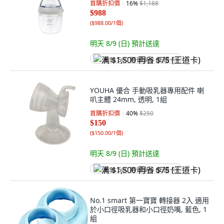
首購折扣價
16
%
$1,188
$988
(
$988.00/1個
)
明天 8/9 (日)
預計送達
满 $1,500 再省 $75 (王道卡)
YOUHA 優合 手動吸乳器專用配件 喇
叭主體 24mm, 透明, 1組
首購折扣價
40
%
$250
$150
(
$150.00/1個
)
明天 8/9 (日)
預計送達
满 $1,500 再省 $75 (王道卡)
No.1 smart 第一寶寶 轉接器 2入 適用
於小口徑吸乳器和小口徑奶嘴, 藍色, 1
組