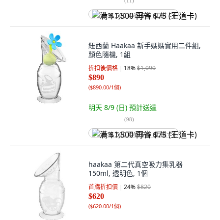
(
11
)
满 $1,500 再省 $75 (王道卡)
紐西蘭 Haakaa 新手媽媽實用二件組,
顏色隨機, 1組
折扣後價格
18
%
$1,090
$890
(
$890.00/1個
)
明天 8/9 (日)
預計送達
(
98
)
满 $1,500 再省 $75 (王道卡)
haakaa 第二代真空吸力集乳器
150ml, 透明色, 1個
首購折扣價
24
%
$820
$620
(
$620.00/1個
)