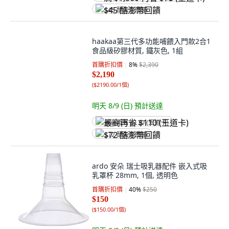
$45 酷澎幣回饋
haakaa第三代多功能哺餵入門款2合1
食品級矽膠材質, 鐵灰色, 1組
首購折扣價
8
%
$2,390
$2,190
(
$2190.00/1個
)
明天 8/9 (日)
預計送達
最高再省 $110 (王道卡)
$72 酷澎幣回饋
ardo 安朵 瑞士吸乳器配件 嵌入式吸
乳罩杯 28mm, 1個, 透明色
首購折扣價
40
%
$250
$150
(
$150.00/1個
)