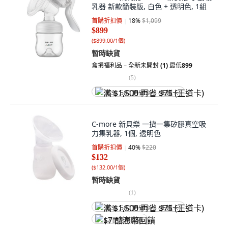
乳器 新款簡裝版, 白色 + 透明色, 1組
首購折扣價
18
%
$1,099
$899
(
$899.00/1個
)
暫時缺貨
盒損福利品 – 全新未開封
(1)
最低
899
(
5
)
满 $1,500 再省 $75 (王道卡)
C-more 新貝樂 一擠一集矽膠真空吸
力集乳器, 1個, 透明色
首購折扣價
40
%
$220
$132
(
$132.00/1個
)
暫時缺貨
(
1
)
满 $1,500 再省 $75 (王道卡)
$7 酷澎幣回饋