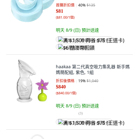
首購折扣價
40
%
$135
$81
(
$81.00/1個
)
明天 8/9 (日)
預計送達
满 $1,500 再省 $75 (王道卡)
$6 酷澎幣回饋
haakaa 第二代真空吸力集乳器 新手媽
媽簡配組, 紫色, 1組
折扣後價格
19
%
$1,040
$840
(
$840.00/1個
)
明天 8/9 (日)
預計送達
(
3
)
满 $1,500 再省 $75 (王道卡)