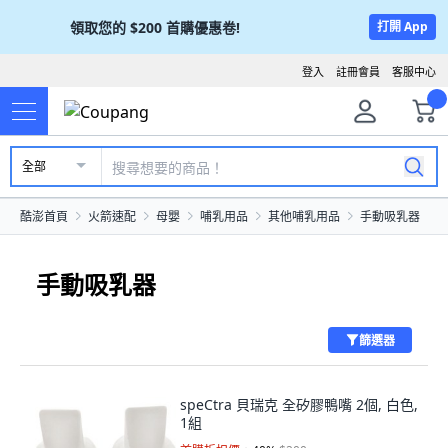
領取您的
$200
首購優惠卷!
打開 App
登入
註冊會員
客服中心
全部
酷澎首頁
火箭速配
母嬰
哺乳用品
其他哺乳用品
手動吸乳器
手動吸乳器
篩選器
speCtra 貝瑞克 全矽膠鴨嘴 2個, 白色,
1組