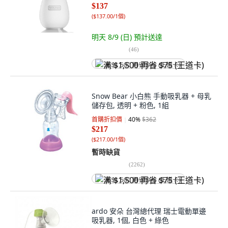
$137
(
$137.00/1個
)
明天 8/9 (日)
預計送達
(
46
)
满 $1,500 再省 $75 (王道卡)
Snow Bear 小白熊 手動吸乳器 + 母乳
儲存包, 透明 + 粉色, 1組
首購折扣價
40
%
$362
$217
(
$217.00/1個
)
暫時缺貨
(
2262
)
满 $1,500 再省 $75 (王道卡)
ardo 安朵 台灣總代理 瑞士電動單邊
吸乳器, 1個, 白色 + 綠色