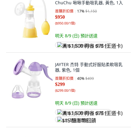
ChuChu 啾啾手動吸乳器, 黃色, 1入
首購折扣價
17
%
$1,150
$950
(
$950.00/1個
)
明天 8/9 (日)
預計送達
满 $1,500 再省 $75 (王道卡)
JAYTER 杰特 手動式好服貼柔軟吸乳
器, 紫色, 1個
首購折扣價
40
%
$499
$299
(
$299.00/1個
)
明天 8/9 (日)
預計送達
满 $1,500 再省 $75 (王道卡)
$15 酷澎幣回饋