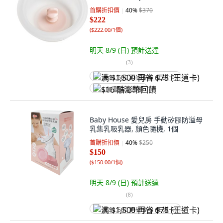
首購折扣價
40
%
$370
$222
(
$222.00/1個
)
明天 8/9 (日)
預計送達
(
3
)
满 $1,500 再省 $75 (王道卡)
$16 酷澎幣回饋
Baby House 愛兒房 手動矽膠防溢母
乳集乳吸乳器, 顏色隨機, 1個
首購折扣價
40
%
$250
$150
(
$150.00/1個
)
明天 8/9 (日)
預計送達
(
8
)
满 $1,500 再省 $75 (王道卡)