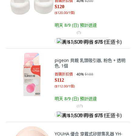
首購折扣價
40
%
$200
$120
(
$120.00/1個
)
明天 8/9 (日)
預計送達
(
7
)
满 $1,500 再省 $75 (王道卡)
pigeon 貝親 乳頭吸引器, 粉色 + 透明
色, 1個
首購折扣價
40
%
$188
$112
(
$112.00/1個
)
明天 8/9 (日)
預計送達
(
17
)
满 $1,500 再省 $75 (王道卡)
YOUHA 優合 穿戴式矽膠集乳器 YH-