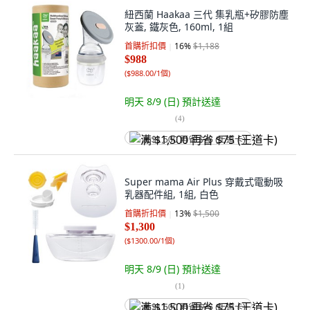
紐西蘭 Haakaa 三代 集乳瓶+矽膠防塵
灰蓋, 鐵灰色, 160ml, 1組
首購折扣價
16
%
$1,188
$988
(
$988.00/1個
)
明天 8/9 (日)
預計送達
(
4
)
满 $1,500 再省 $75 (王道卡)
Super mama Air Plus 穿戴式電動吸
乳器配件組, 1組, 白色
首購折扣價
13
%
$1,500
$1,300
(
$1300.00/1個
)
明天 8/9 (日)
預計送達
(
1
)
满 $1,500 再省 $75 (王道卡)