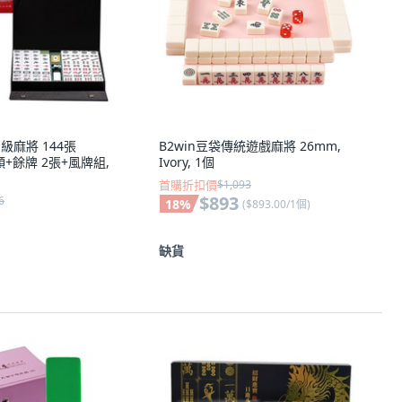
高級麻將 144張
B2win豆袋傳統遊戲麻將 26mm,
顆+餘牌 2張+風牌組,
Ivory, 1個
首購折扣價
$1,093
$893
6
18
%
(
$893.00/1個
)
缺貨