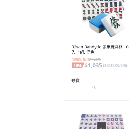
B2win Bandydol家用麻將組 10
入, 1組, 混色
首購折扣價
$1,235
$1,035
16
%
(
$1035.00/1個
)
缺貨
(
1
)