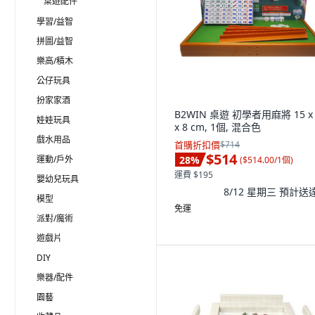
桌遊配件
學習/益智
拼圖/益智
樂高/積木
公仔玩具
扮家家酒
B2WIN 桌遊 初學者用麻將 15 x 
娃娃玩具
x 8 cm, 1個, 混合色
戲水用品
首購折扣價
$714
$514
運動/戶外
28
%
(
$514.00/1個
)
運費 $195
嬰幼兒玩具
8/12 星期三
預計送
模型
免運
派對/魔術
遊戲片
DIY
樂器/配件
園藝