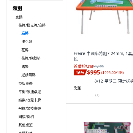
類別
桌遊
花牌/撲克牌/麻將
麻將
撲克牌
花牌
Freire 中國麻將組7 24mm, 1套
花牌/遊戲墊
色
首購折扣價
$1,195
賭場
$995
16
%
(
$995.00/1個
)
遊戲籌碼
8/12 星期三
預計送
益智桌遊
免運
平衡/敏捷桌遊
(
1
)
娛樂/收藏卡牌
飛鏢/競技桌遊
圍棋/擲柶
其他桌遊