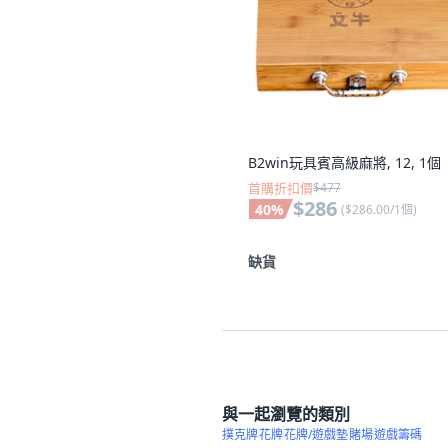
B2win玩具賓高級麻將, 12, 1個
首購折扣價
$477
$286
40
%
(
$286.00/1個
)
缺貨
與一起瀏覽的類別
撲克牌
花牌
花牌/遊戲墊
賭場
遊戲籌碼