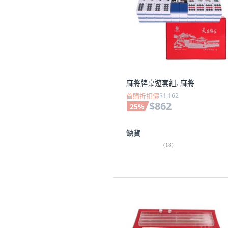
麻將牌桌遊套組, 麻將
首購折扣價
$1,162
$862
25
%
缺貨
(
18
)