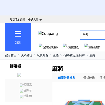
加到我的最愛
申請入駐
全部
類別
爸氣父親節
火箭速配
火箭跨境
酷澎首頁
火箭跨境
玩具嗜好
桌遊
花牌/撲克牌/麻將
麻將
篩選器
麻將
酷澎評分排名
價格最低
價
僅顯示
僅顯示
僅顯示