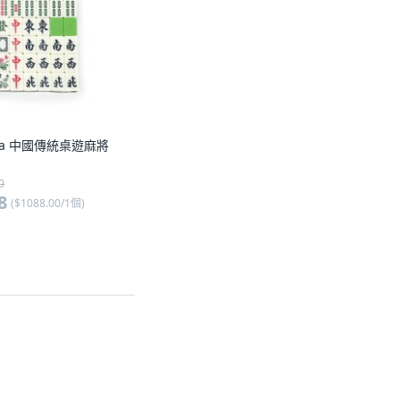
eoha 中國傳統桌遊麻將
0
8
(
$1088.00/1個
)