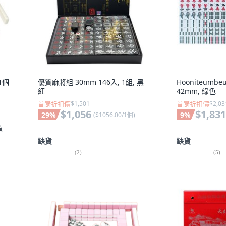
 1個
優質麻將組 30mm 146入, 1組, 黑
Hooniteum
紅
42mm, 綠色
首購折扣價
$1,501
首購折扣價
$2,03
$1,056
$1,831
29
%
9
%
(
$1056.00/1個
)
達
缺貨
缺貨
(
2
)
(
5
)