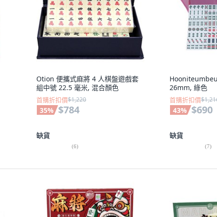
Otion 便攜式麻將 4 人棋盤遊戲套
Hooniteumbe
組中號 22.5 毫米, 混合顏色
26mm, 綠色
首購折扣價
$1,220
首購折扣價
$1,21
$784
$690
35
%
43
%
缺貨
缺貨
(
6
)
(
7
)