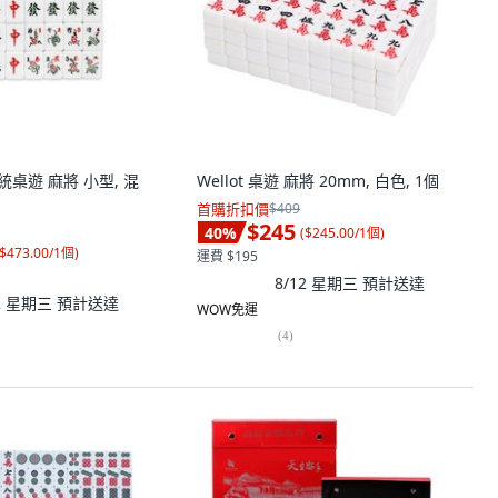
傳統桌遊 麻將 小型, 混
Wellot 桌遊 麻將 20mm, 白色, 1個
首購折扣價
$409
$245
40
%
(
$245.00/1個
)
$473.00/1個
)
運費 $195
8/12 星期三
預計送達
12 星期三
預計送達
WOW免運
(
4
)