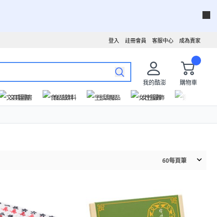
登入
註冊會員
客服中心
成為賣家
我的酷澎
購物車
文具圖書
食品飲料
生活用品
女性服飾
運動戶外
60
每頁筆