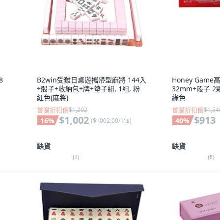
8
B2win受難日桌遊攜帶型麻將 144入
Honey Game
+骰子+收納包+牌+墊子組, 1組, 粉
32mm+骰子 2
紅色(麻將)
綠色
首購折扣價
$1,202
首購折扣價
$1,54
$1,002
$913
16
%
40
%
(
$1002.00/1個
)
缺貨
缺貨
(
1
)
(
8
)