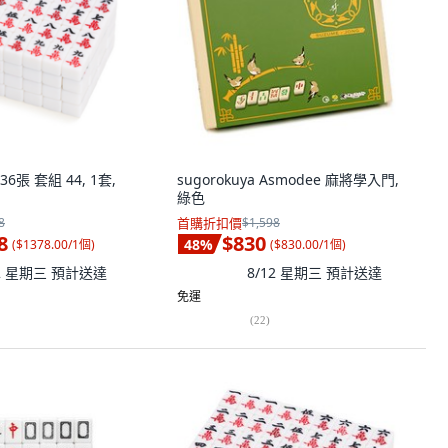
36張 套組 44, 1套,
sugorokuya Asmodee 麻將學入門,
綠色
8
首購折扣價
$1,598
8
$830
48
%
(
$1378.00/1個
)
(
$830.00/1個
)
12 星期三
預計送達
8/12 星期三
預計送達
免運
(
22
)