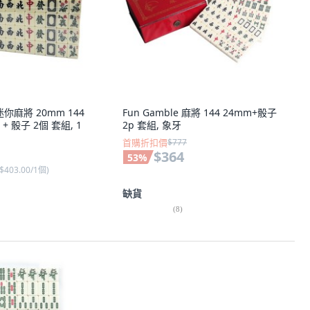
迷你麻將 20mm 144
Fun Gamble 麻將 144 24mm+骰子
 + 骰子 2個 套組, 1
2p 套組, 象牙
首購折扣價
$777
$364
53
%
$403.00/1個
)
缺貨
(
8
)