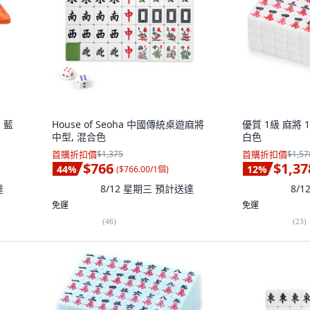
, 藍
House of Seoha 中國傳統桌遊麻將
優質 1級 麻將 1
中型, 混合色
白色
首購折扣價
$1,375
首購折扣價
$1,57
$766
$1,37
44
%
12
%
(
$766.00/1個
)
達
8/12 星期三
預計送達
8/
免運
免運
(
46
)
(
23
)