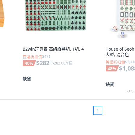
B2win玩具賓 高級麻將組, 1組, 4
House of S
大型, 混合色
首購折扣價
$471
$282
首購折扣價
$2,11
40
%
(
$282.00/1個
)
$1,08
48
%
缺貨
缺貨
(
17
)
1