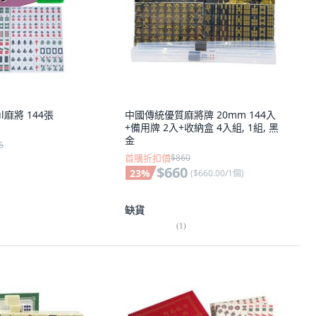
ul麻將 144張
中國傳統優質麻將牌 20mm 144入
+備用牌 2入+收納盒 4入組, 1組, 黑
金
6
首購折扣價
$860
$660
23
%
(
$660.00/1個
)
缺貨
(
1
)