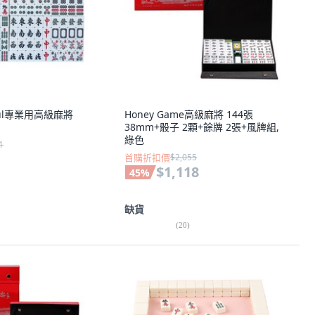
beul專業用高級麻將
Honey Game高級麻將 144張
38mm+骰子 2顆+餘牌 2張+風牌組,
綠色
1
首購折扣價
$2,055
$1,118
45
%
缺貨
(
20
)