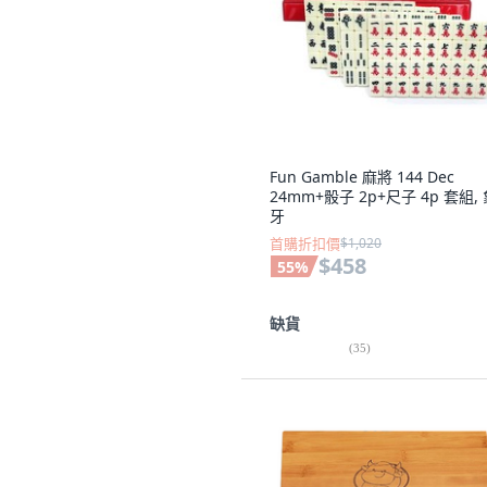
Fun Gamble 麻將 144 Dec
24mm+骰子 2p+尺子 4p 套組,
牙
首購折扣價
$1,020
$458
55
%
缺貨
(
35
)