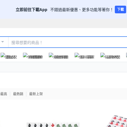
立即前往下載App
不錯過最新優惠、更多功能等著你！
下載
嬰幼兒
保健醫療
美妝保養
個人清潔
玩具休閒
格最高
最熱銷
最新上架