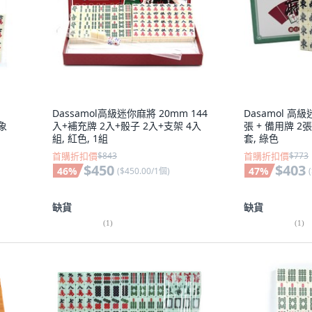
Dassamol高級迷你麻將 20mm 144
Dasamol 高級
 象
入+補充牌 2入+骰子 2入+支架 4入
張 + 備用牌 2張
組, 紅色, 1組
套, 綠色
首購折扣價
$843
首購折扣價
$773
$450
$403
46
%
47
%
(
$450.00/1個
)
(
缺貨
缺貨
(
1
)
(
1
)