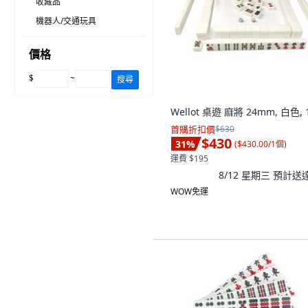
收藏品
機器人/交通玩具
價格
$
~
搜尋
Wellot 桌遊 麻將 24mm, 白色,
首購折扣價
$630
$430
31
%
(
$430.00/1個
)
運費 $195
8/12 星期三
預計送
WOW免運