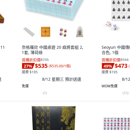
11
奈格羅欣 中國桌遊 20 麻將套組 2,
Seoyun 中國
1套, 薄荷綠
合色, 1個
首購折扣價
$735
首購折扣價
$934
$535
$473
27
%
49
%
(
$535.00/1個
)
(
運費 $195
運費 $195
達
8/12 星期三
預計送達
8/
免運
WOW免運
(
1
)
(
15
)