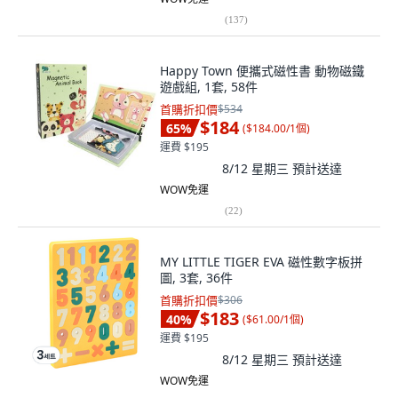
(
137
)
Happy Town 便攜式磁性書 動物磁鐵
遊戲組, 1套, 58件
首購折扣價
$534
$184
65
%
(
$184.00/1個
)
運費 $195
8/12 星期三
預計送達
WOW免運
(
22
)
MY LITTLE TIGER EVA 磁性數字板拼
圖, 3套, 36件
首購折扣價
$306
$183
40
%
(
$61.00/1個
)
運費 $195
8/12 星期三
預計送達
WOW免運