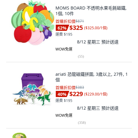
MOMS BOARD 不透明水果毛氈磁鐵,
1個, 10件
首購折扣價
$871
$325
62
%
(
$325.00/1個
)
運費 $195
8/12 星期三
預計送達
WOW免運
(
55
)
ariati 恐龍磁鐵拼圖, 3歲以上, 27件, 1
個
首購折扣價
$383
$229
40
%
(
$229.00/1個
)
運費 $195
8/12 星期三
預計送達
WOW免運
(
358
)