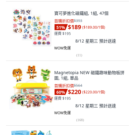
寶可夢進化磁鐵組, 1組, 47個
首購折扣價
$393
$189
51
%
(
$189.00/1個
)
運費 $195
8/12 星期三
預計送達
WOW免運
(
11
)
Magnetopia NEW 磁鐵趣味動物板拼
圖, 1組, 單品
首購折扣價
$564
$220
60
%
(
$220.00/1個
)
運費 $195
8/12 星期三
預計送達
WOW免運
(
168
)