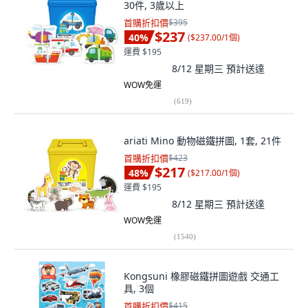
30件, 3歲以上
首購折扣價
$395
$237
40
%
(
$237.00/1個
)
運費 $195
8/12 星期三
預計送達
WOW免運
(
619
)
ariati Mino 動物磁鐵拼圖, 1套, 21件
首購折扣價
$423
$217
48
%
(
$217.00/1個
)
運費 $195
8/12 星期三
預計送達
WOW免運
(
1540
)
Kongsuni 橡膠磁鐵拼圖遊戲 交通工
具, 3個
首購折扣價
$415