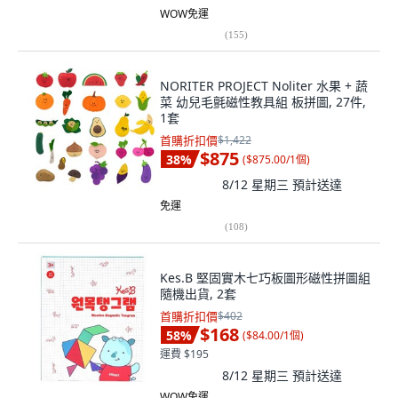
WOW免運
(
155
)
NORITER PROJECT Noliter 水果 + 蔬
菜 幼兒毛氈磁性教具組 板拼圖, 27件,
1套
首購折扣價
$1,422
$875
38
%
(
$875.00/1個
)
8/12 星期三
預計送達
免運
(
108
)
Kes.B 堅固實木七巧板圖形磁性拼圖組
隨機出貨, 2套
首購折扣價
$402
$168
58
%
(
$84.00/1個
)
運費 $195
8/12 星期三
預計送達
WOW免運