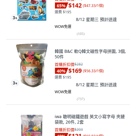
$142
65
%
(
$47.33/1個
)
運費 $195
8/12 星期三
預計送達
WOW免運
(
105
)
韓國 B&C 軟Q韓文磁性字母拼圖, 3個,
50件
首購折扣價
$282
$169
40
%
(
$56.33/1個
)
運費 $195
8/12 星期三
預計送達
WOW免運
(
737
)
iwa 聰明磁鐵遊戲 英文小寫字母 夾鏈
袋款, 26件, 2套
首購折扣價
$203
$121