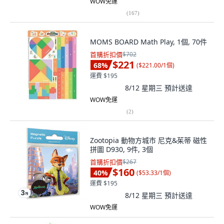
WOW免運
(
167
)
MOMS BOARD Math Play, 1個, 70件
首購折扣價
$702
$221
68
%
(
$221.00/1個
)
運費 $195
8/12 星期三
預計送達
WOW免運
(
2
)
Zootopia 動物方城市 尼克&茱蒂 磁性
拼圖 D930, 9件, 3個
首購折扣價
$267
$160
40
%
(
$53.33/1個
)
運費 $195
8/12 星期三
預計送達
WOW免運