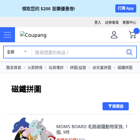
領取您的
$200
首購優惠卷!
打開 App
登入
註冊會員
客服中心
全部
酷澎首頁
火箭跨境
玩具嗜好
拼圖/益智
幼兒童拼圖
磁鐵拼圖
磁鐵拼圖
篩選器
MOMS BOARD 毛氈磁鐵動物家族, 1
個, 9件
$806