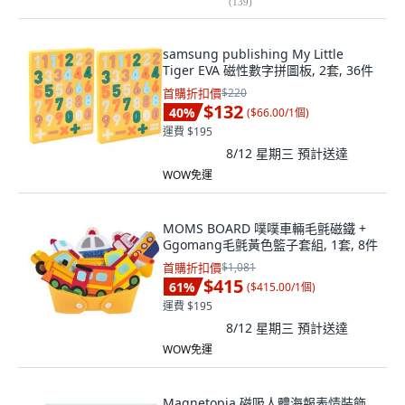
(
139
)
samsung publishing My Little
Tiger EVA 磁性數字拼圖板, 2套, 36件
首購折扣價
$220
$132
40
%
(
$66.00/1個
)
運費 $195
8/12 星期三
預計送達
WOW免運
MOMS BOARD 噗噗車輛毛氈磁鐵 +
Ggomang毛氈黃色籃子套組, 1套, 8件
首購折扣價
$1,081
$415
61
%
(
$415.00/1個
)
運費 $195
8/12 星期三
預計送達
WOW免運
Magnetopia 磁吸人體海報表情裝飾