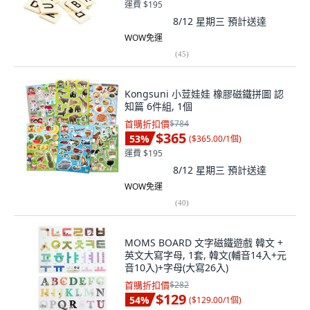
運費 $195
8/12 星期三
預計送達
WOW免運
(
45
)
Kongsuni 小荳娃娃 橡膠磁鐵拼圖 認
知篇 6件組, 1個
首購折扣價
$784
$365
53
%
(
$365.00/1個
)
運費 $195
8/12 星期三
預計送達
WOW免運
(
40
)
MOMS BOARD 文字磁鐵遊戲 韓文 +
英文大寫字母, 1套, 韓文(輔音14入+元
音10入)+字母(大寫26入)
首購折扣價
$282
$129
54
%
(
$129.00/1個
)