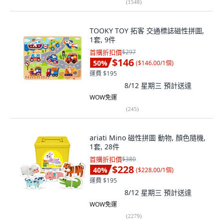
(
1548
)
TOOKY TOY 拓客 交通標誌磁性拼圖,
1套, 9件
首購折扣價
$297
$146
50
%
(
$146.00/1個
)
運費 $195
8/12 星期三
預計送達
WOW免運
(
245
)
ariati Mino 磁性拼圖 動物, 顏色隨機,
1套, 28件
首購折扣價
$380
$228
40
%
(
$228.00/1個
)
運費 $195
8/12 星期三
預計送達
WOW免運
(
2279
)