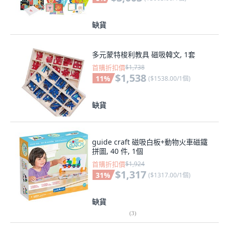
缺貨
多元蒙特梭利教具 磁吸韓文, 1套
首購折扣價
$1,738
$1,538
11
%
(
$1538.00/1個
)
缺貨
guide craft 磁吸白板+動物火車磁鐵
拼圖, 40 件, 1個
首購折扣價
$1,924
$1,317
31
%
(
$1317.00/1個
)
缺貨
(
3
)