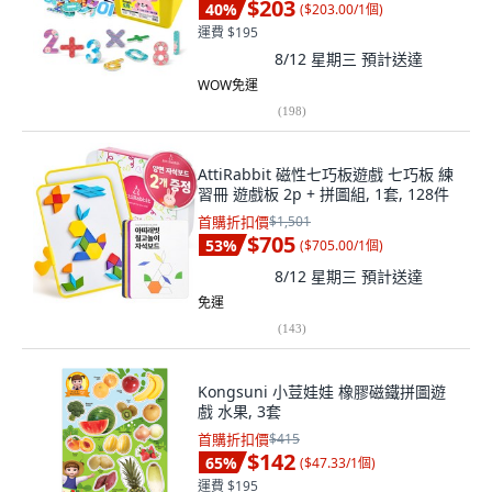
$203
40
%
(
$203.00/1個
)
運費 $195
8/12 星期三
預計送達
WOW免運
(
198
)
AttiRabbit 磁性七巧板遊戲 七巧板 練
習冊 遊戲板 2p + 拼圖組, 1套, 128件
首購折扣價
$1,501
$705
53
%
(
$705.00/1個
)
8/12 星期三
預計送達
免運
(
143
)
Kongsuni 小荳娃娃 橡膠磁鐵拼圖遊
戲 水果, 3套
首購折扣價
$415
$142
65
%
(
$47.33/1個
)
運費 $195