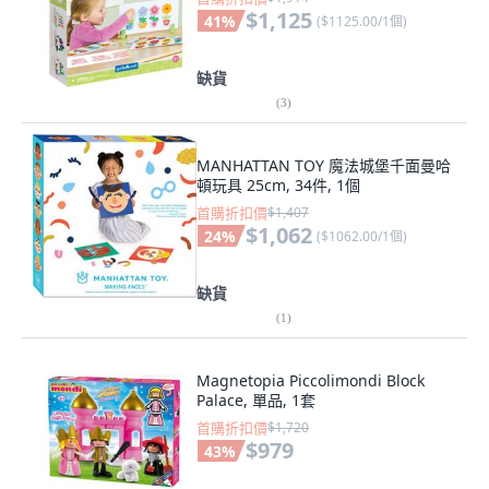
$1,125
41
%
(
$1125.00/1個
)
缺貨
(
3
)
MANHATTAN TOY 魔法城堡千面曼哈
頓玩具 25cm, 34件, 1個
首購折扣價
$1,407
$1,062
24
%
(
$1062.00/1個
)
缺貨
(
1
)
Magnetopia Piccolimondi Block
Palace, 單品, 1套
首購折扣價
$1,720
$979
43
%