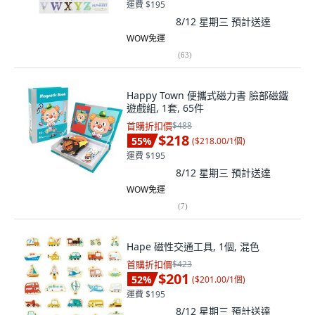
運費 $195
8/12 星期三
預計送達
WOW免運
(
63
)
Happy Town 便攜式磁力書 臉部磁鐵
遊戲組, 1套, 65件
首購折扣價
$488
$218
55
%
(
$218.00/1個
)
運費 $195
8/12 星期三
預計送達
WOW免運
(
7
)
Hape 磁性交通工具, 1個, 混色
首購折扣價
$423
$201
52
%
(
$201.00/1個
)
運費 $195
8/12 星期三
預計送達