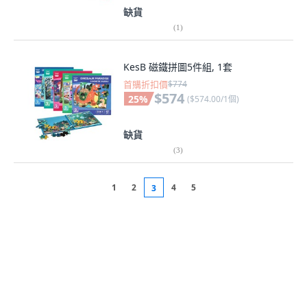
缺貨
(
1
)
KesB 磁鐵拼圖5件組, 1套
首購折扣價
$774
$574
25
%
(
$574.00/1個
)
缺貨
(
3
)
1
2
4
5
3