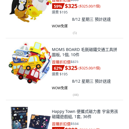
首購折扣價
$325
59
%
(
$325.00/1個
)
運費 $195
8/12 星期三
預計送達
WOW免運
(
5
)
MOMS BOARD 毛氈磁鐵交通工具拼
圖板, 1個, 10件
首購折扣價
$871
$325
62
%
(
$325.00/1個
)
運費 $195
8/12 星期三
預計送達
WOW免運
(
44
)
Happy Town 便攜式磁力書 宇宙男孩
磁鐵遊戲組, 1套, 36件
首購折扣價
$534