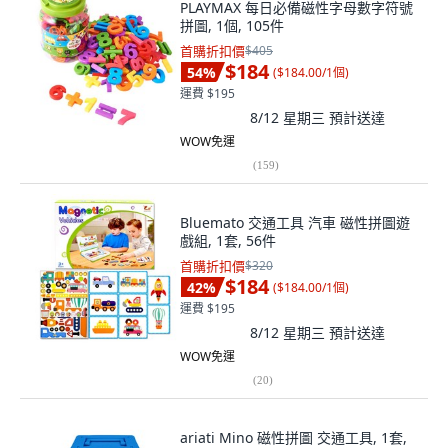
PLAYMAX 每日必備磁性字母數字符號
拼圖, 1個, 105件
首購折扣價
$405
$184
54
%
(
$184.00/1個
)
運費 $195
8/12 星期三
預計送達
WOW免運
(
159
)
Bluemato 交通工具 汽車 磁性拼圖遊
戲組, 1套, 56件
首購折扣價
$320
$184
42
%
(
$184.00/1個
)
運費 $195
8/12 星期三
預計送達
WOW免運
(
20
)
ariati Mino 磁性拼圖 交通工具, 1套,