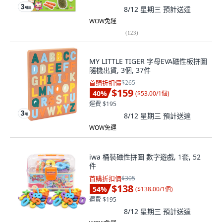
8/12 星期三
預計送達
WOW免運
(
123
)
MY LITTLE TIGER 字母EVA磁性板拼圖
隨機出貨, 3個, 37件
首購折扣價
$265
$159
40
%
(
$53.00/1個
)
運費 $195
8/12 星期三
預計送達
WOW免運
iwa 桶裝磁性拼圖 數字遊戲, 1套, 52
件
首購折扣價
$305
$138
54
%
(
$138.00/1個
)
運費 $195
8/12 星期三
預計送達