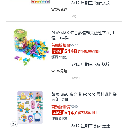
8/12 星期三
預計送達
WOW免運
(
9
)
PLAYMAX 每日必備韓文磁性字母, 1
個, 104件
首購折扣價
$577
$148
74
%
(
$148.00/1個
)
運費 $195
8/12 星期三
預計送達
WOW免運
(
845
)
韓國 B&C 集合啦 Pororo 雪村磁性拼
圖組, 2個
首購折扣價
$245
$147
40
%
(
$73.50/1個
)
運費 $195
8/12 星期三
預計送達