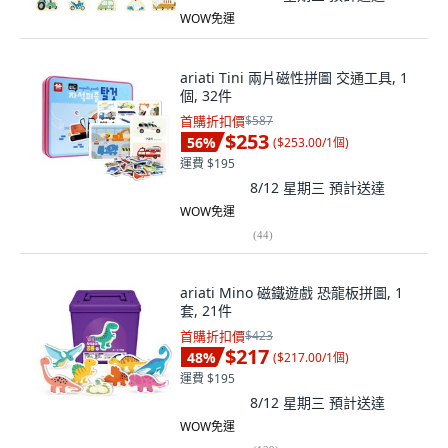
WOW免運
ariati Tini 兩片磁性拼圖 交通工具, 1
個, 32件
首購折扣價
$587
$253
56
%
(
$253.00/1個
)
運費 $195
8/12 星期三
預計送達
WOW免運
(
44
)
ariati Mino 磁鐵遊戲 恐龍板拼圖, 1
套, 21件
首購折扣價
$423
$217
48
%
(
$217.00/1個
)
運費 $195
8/12 星期三
預計送達
WOW免運