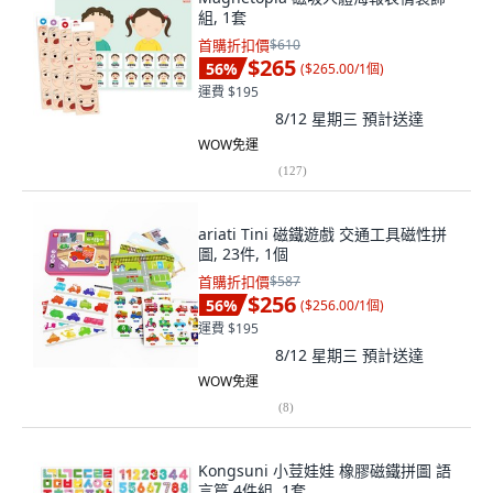
組, 1套
首購折扣價
$610
$265
56
%
(
$265.00/1個
)
運費 $195
8/12 星期三
預計送達
WOW免運
(
127
)
ariati Tini 磁鐵遊戲 交通工具磁性拼
圖, 23件, 1個
首購折扣價
$587
$256
56
%
(
$256.00/1個
)
運費 $195
8/12 星期三
預計送達
WOW免運
(
8
)
Kongsuni 小荳娃娃 橡膠磁鐵拼圖 語
言篇 4件組, 1套