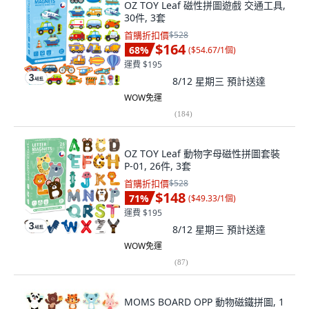
OZ TOY Leaf 磁性拼圖遊戲 交通工具,
30件, 3套
首購折扣價
$528
$164
68
%
(
$54.67/1個
)
運費 $195
8/12 星期三
預計送達
WOW免運
(
184
)
OZ TOY Leaf 動物字母磁性拼圖套裝
P-01, 26件, 3套
首購折扣價
$528
$148
71
%
(
$49.33/1個
)
運費 $195
8/12 星期三
預計送達
WOW免運
(
87
)
MOMS BOARD OPP 動物磁鐵拼圖, 1