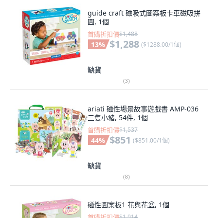
guide craft 磁吸式圖案板卡車磁吸拼
圖, 1個
首購折扣價
$1,488
$1,288
13
%
(
$1288.00/1個
)
缺貨
(
3
)
ariati 磁性場景故事遊戲書 AMP-036
三隻小豬, 54件, 1個
首購折扣價
$1,537
$851
44
%
(
$851.00/1個
)
缺貨
(
8
)
磁性圖案板1 花與花盆, 1個
首購折扣價
$1,914