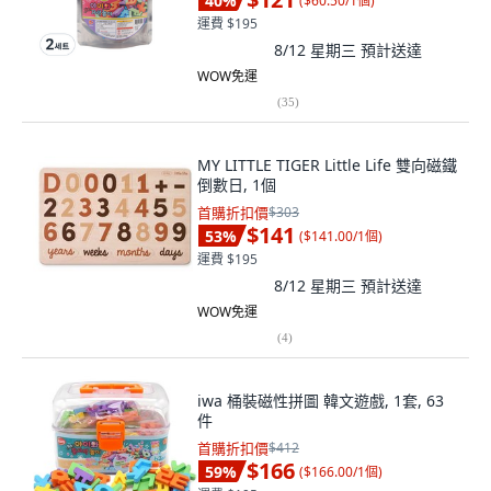
40
%
(
$60.50/1個
)
運費 $195
8/12 星期三
預計送達
WOW免運
(
35
)
MY LITTLE TIGER Little Life 雙向磁鐵
倒數日, 1個
首購折扣價
$303
$141
53
%
(
$141.00/1個
)
運費 $195
8/12 星期三
預計送達
WOW免運
(
4
)
iwa 桶裝磁性拼圖 韓文遊戲, 1套, 63
件
首購折扣價
$412
$166
59
%
(
$166.00/1個
)