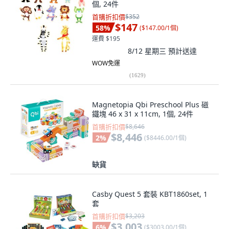
個, 24件
首購折扣價
$352
$147
58
%
(
$147.00/1個
)
運費 $195
8/12 星期三
預計送達
WOW免運
(
1629
)
Magnetopia Qbi Preschool Plus 磁
鐵塊 46 x 31 x 11cm, 1個, 24件
首購折扣價
$8,646
$8,446
2
%
(
$8446.00/1個
)
缺貨
Casby Quest 5 套裝 KBT1860set, 1
套
首購折扣價
$3,203
$3,003
6
%
(
$3003.00/1個
)