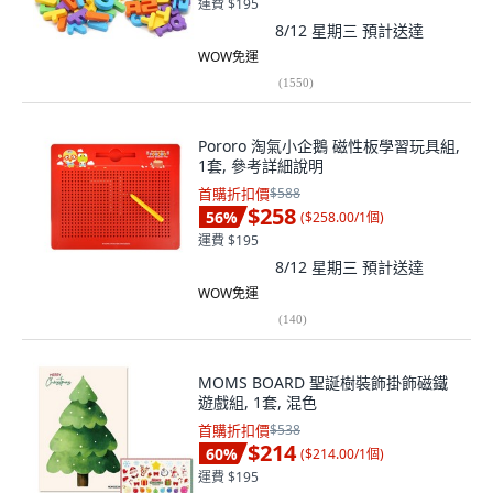
運費 $195
8/12 星期三
預計送達
WOW免運
(
1550
)
Pororo 淘氣小企鵝 磁性板學習玩具組,
1套, 參考詳細說明
首購折扣價
$588
$258
56
%
(
$258.00/1個
)
運費 $195
8/12 星期三
預計送達
WOW免運
(
140
)
MOMS BOARD 聖誕樹裝飾掛飾磁鐵
遊戲組, 1套, 混色
首購折扣價
$538
$214
60
%
(
$214.00/1個
)
運費 $195