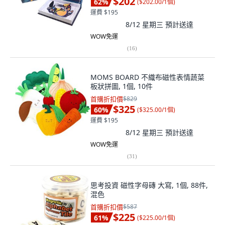
$202
62
%
(
$202.00/1個
)
運費 $195
8/12 星期三
預計送達
WOW免運
(
16
)
MOMS BOARD 不織布磁性表情蔬菜
板狀拼圖, 1個, 10件
首購折扣價
$829
$325
60
%
(
$325.00/1個
)
運費 $195
8/12 星期三
預計送達
WOW免運
(
31
)
思考投資 磁性字母磚 大寫, 1個, 88件,
混色
首購折扣價
$587
$225
61
%
(
$225.00/1個
)