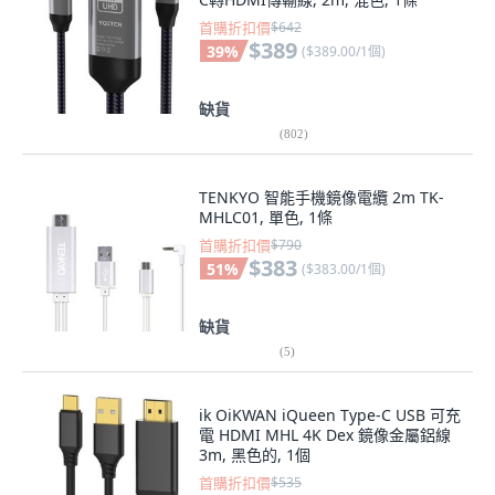
首購折扣價
$642
$389
39
%
(
$389.00/1個
)
缺貨
(
802
)
TENKYO 智能手機鏡像電纜 2m TK-
MHLC01, 單色, 1條
首購折扣價
$790
$383
51
%
(
$383.00/1個
)
缺貨
(
5
)
ik OiKWAN iQueen Type-C USB 可充
電 HDMI MHL 4K Dex 鏡像金屬鋁線
3m, 黑色的, 1個
首購折扣價
$535