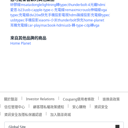
矽膠線
msata
dongle
lightning轉typec
thunderbolt-4
光纖hdmi
愛思-b23
usb-c
apple-type-c-充電線
remax
microusb
伸縮線
vga
typec充電線
dvi
20w快充
手機投影電視
hdmi無線投影
充電線typec
usbtypec
手機投影
xiaomi-小米
thunderbolt
快充
home-planet
耳機充電線
car-play
macbook-hdmi
usb-轉-type-c
dp轉vga
來自其他品牌的商品
Home Planet
Investor Relations
關於酷澎
Coupang使用者條款
退換貨政策
信任管理中心
顧客隱私權政策通知
安心購物
資訊安全
資訊安全及隱私保護認證
加入酷澎商城
Global Site