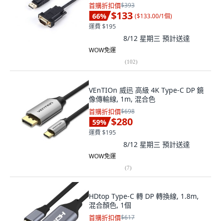
首購折扣價
$393
$133
66
%
(
$133.00/1個
)
運費 $195
8/12 星期三
預計送達
WOW免運
(
102
)
VEnTIOn 威迅 高級 4K Type-C DP 鏡
像傳輸線, 1m, 混合色
首購折扣價
$698
$280
59
%
運費 $195
8/12 星期三
預計送達
WOW免運
(
7
)
HDtop Type-C 轉 DP 轉換線, 1.8m,
混合顏色, 1個
首購折扣價
$617