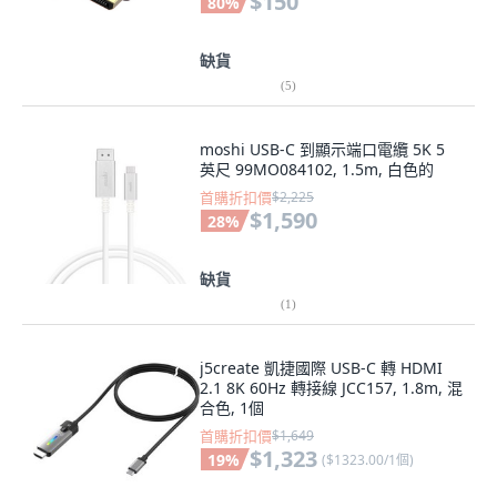
$150
80
%
缺貨
(
5
)
moshi USB-C 到顯示端口電纜 5K 5
英尺 99MO084102, 1.5m, 白色的
首購折扣價
$2,225
$1,590
28
%
缺貨
(
1
)
j5create 凱捷國際 USB-C 轉 HDMI
2.1 8K 60Hz 轉接線 JCC157, 1.8m, 混
合色, 1個
首購折扣價
$1,649
$1,323
19
%
(
$1323.00/1個
)