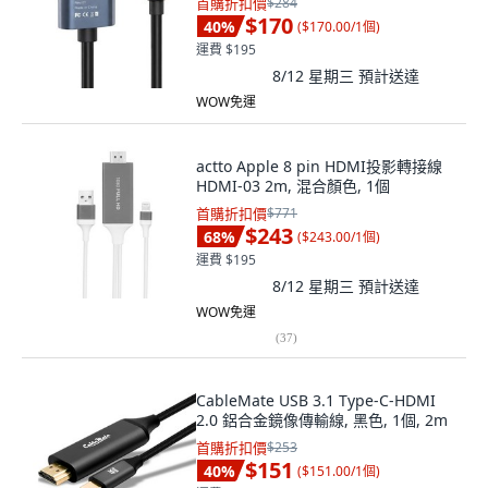
首購折扣價
$284
$170
40
%
(
$170.00/1個
)
運費 $195
8/12 星期三
預計送達
WOW免運
actto Apple 8 pin HDMI投影轉接線
HDMI-03 2m, 混合顏色, 1個
首購折扣價
$771
$243
68
%
(
$243.00/1個
)
運費 $195
8/12 星期三
預計送達
WOW免運
(
37
)
CableMate USB 3.1 Type-C-HDMI
2.0 鋁合金鏡像傳輸線, 黑色, 1個, 2m
首購折扣價
$253
$151
40
%
(
$151.00/1個
)