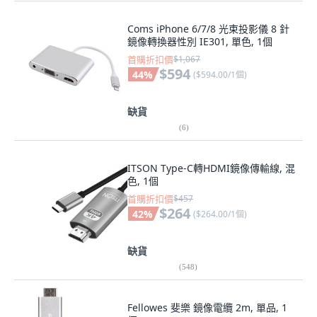
Coms iPhone 6/7/8 光束投影儀 8 針
鏡像轉換器性別 IE301, 單色, 1個
首購折扣價
$1,067
$594
44
%
(
$594.00/1個
)
缺貨
(
6
)
ITSON Type-C轉HDMI鏡像傳輸線, 混
色, 1個
首購折扣價
$457
$264
42
%
(
$264.00/1個
)
缺貨
(
548
)
Fellowes 斐樂 鏡像電纜 2m, 單品, 1