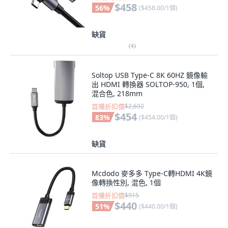
$458
56
%
(
$458.00/1個
)
缺貨
(
4
)
Soltop USB Type-C 8K 60HZ 鏡像輸
出 HDMI 轉換器 SOLTOP-950, 1個,
混合色, 218mm
首購折扣價
$2,692
$454
83
%
(
$454.00/1個
)
缺貨
Mcdodo 麥多多 Type-C轉HDMI 4K鏡
像轉換性別, 混色, 1個
首購折扣價
$915
$440
51
%
(
$440.00/1個
)