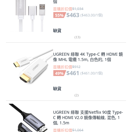
個
首購折扣價
$1,034
$463
55
%
(
$463.00/1個
)
缺貨
(
13
)
UGREEN 綠聯 4K Type-C 轉 HDMI 鏡
像 MHL 電纜 1.5m, 白色的, 1個
首購折扣價
$912
$461
49
%
(
$461.00/1個
)
缺貨
(
2
)
UGREEN 綠聯 支援Netflix 90度 Type-
C 轉 HDMI V2.0 鏡像傳輸線, 混色, 1
個, 1.5m
首購折扣價
$1,064