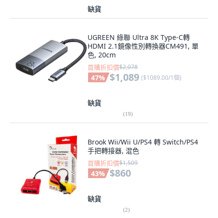
缺貨
UGREEN 綠聯 Ultra 8K Type-C轉
HDMI 2.1鏡像性別轉換器CM491, 單
色, 20cm
首購折扣價
$2,078
$1,089
47
%
(
$1089.00/1個
)
缺貨
(
19
)
Brook Wii/Wii U/PS4 轉 Switch/PS4
手把轉接器, 混色
首購折扣價
$1,509
$860
43
%
缺貨
(
2
)