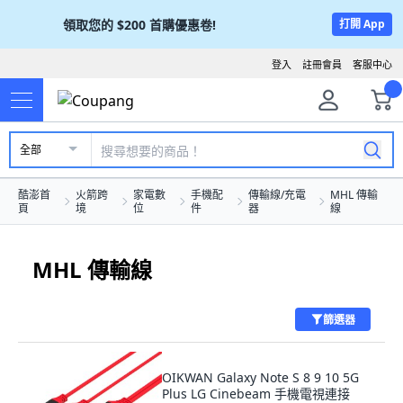
領取您的
$200
首購優惠卷!
打開 App
登入
註冊會員
客服中心
全部
酷澎首
火箭跨
家電數
手機配
傳輸線/充電
MHL 傳輸
頁
境
位
件
器
線
MHL 傳輸線
篩選器
OIKWAN Galaxy Note S 8 9 10 5G
Plus LG Cinebeam 手機電視連接