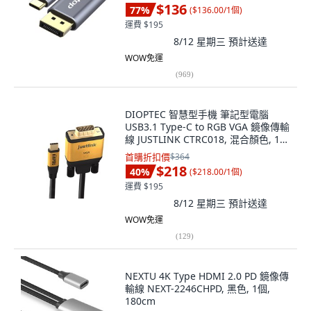
$136
77
%
(
$136.00/1個
)
運費 $195
8/12 星期三
預計送達
WOW免運
(
969
)
DIOPTEC 智慧型手機 筆記型電腦
USB3.1 Type-C to RGB VGA 鏡像傳輸
線 JUSTLINK CTRC018, 混合顏色, 1
個, 單一商品
首購折扣價
$364
$218
40
%
(
$218.00/1個
)
運費 $195
8/12 星期三
預計送達
WOW免運
(
129
)
NEXTU 4K Type HDMI 2.0 PD 鏡像傳
輸線 NEXT-2246CHPD, 黑色, 1個,
180cm