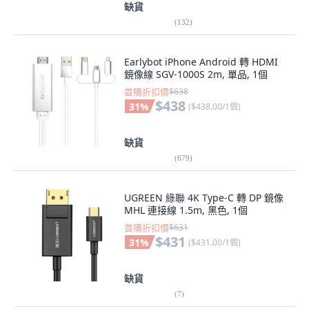
缺貨
(
132
)
Earlybot iPhone Android 轉 HDMI
鏡像線 SGV-1000S 2m, 單品, 1個
首購折扣價
$638
$438
31
%
(
$438.00/1個
)
缺貨
(
679
)
UGREEN 綠聯 4K Type-C 轉 DP 鏡像
MHL 連接線 1.5m, 黑色, 1個
首購折扣價
$631
$431
31
%
(
$431.00/1個
)
缺貨
(
7
)