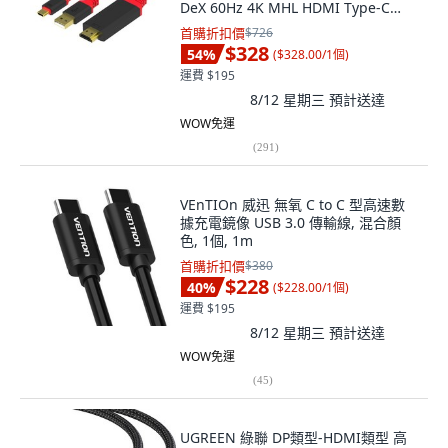
DeX 60Hz 4K MHL HDMI Type-C
USB 充電式 支援Netflix 鏡像傳輸線
首購折扣價
$726
3m, 黑色 + 紅色, 1個
$328
54
%
(
$328.00/1個
)
運費 $195
8/12 星期三
預計送達
WOW免運
(
291
)
VEnTIOn 威迅 無氧 C to C 型高速數
據充電鏡像 USB 3.0 傳輸線, 混合顏
色, 1個, 1m
首購折扣價
$380
$228
40
%
(
$228.00/1個
)
運費 $195
8/12 星期三
預計送達
WOW免運
(
45
)
UGREEN 綠聯 DP類型-HDMI類型 高