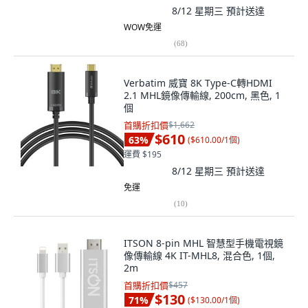
8/12 星期三
預計送達
WOW免運
(
68
)
Verbatim 威寶 8K Type-C轉HDMI
2.1 MHL鏡像傳輸線, 200cm, 黑色, 1
個
首購折扣價
$1,662
$610
63
%
(
$610.00/1個
)
運費 $195
8/12 星期三
預計送達
免運
(
10
)
ITSON 8-pin MHL 智慧型手機電視鏡
像傳輸線 4K IT-MHL8, 混合色, 1個,
2m
首購折扣價
$457
$130
71
%
(
$130.00/1個
)