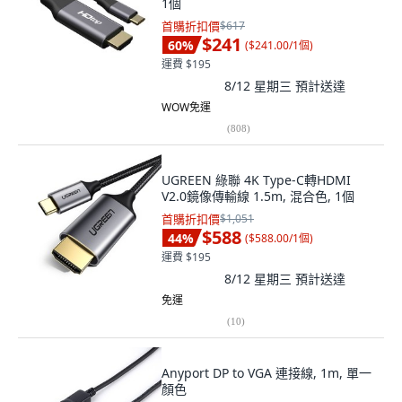
1個
首購折扣價
$617
$241
60
%
(
$241.00/1個
)
運費 $195
8/12 星期三
預計送達
WOW免運
(
808
)
UGREEN 綠聯 4K Type-C轉HDMI
V2.0鏡像傳輸線 1.5m, 混合色, 1個
首購折扣價
$1,051
$588
44
%
(
$588.00/1個
)
運費 $195
8/12 星期三
預計送達
免運
(
10
)
Anyport DP to VGA 連接線, 1m, 單一
顏色