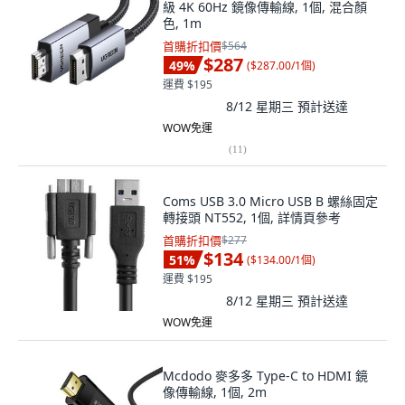
級 4K 60Hz 鏡像傳輸線, 1個, 混合顏
色, 1m
首購折扣價
$564
$287
49
%
(
$287.00/1個
)
運費 $195
8/12 星期三
預計送達
WOW免運
(
11
)
Coms USB 3.0 Micro USB B 螺絲固定
轉接頭 NT552, 1個, 詳情頁參考
首購折扣價
$277
$134
51
%
(
$134.00/1個
)
運費 $195
8/12 星期三
預計送達
WOW免運
Mcdodo 麥多多 Type-C to HDMI 鏡
像傳輸線, 1個, 2m