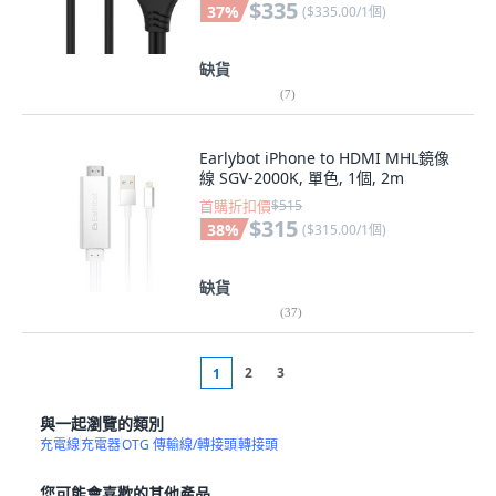
$335
37
%
(
$335.00/1個
)
缺貨
(
7
)
Earlybot iPhone to HDMI MHL鏡像
線 SGV-2000K, 單色, 1個, 2m
首購折扣價
$515
$315
38
%
(
$315.00/1個
)
缺貨
(
37
)
2
3
1
與一起瀏覽的類別
充電線
充電器
OTG 傳輸線/轉接頭
轉接頭
您可能會喜歡的其他產品