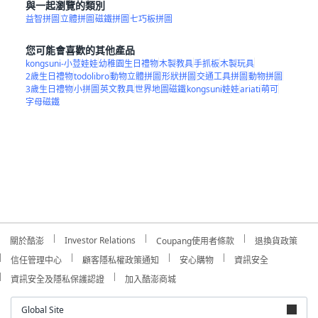
與一起瀏覽的類別
益智拼圖
立體拼圖
磁鐵拼圖
七巧板拼圖
您可能會喜歡的其他產品
kongsuni-小荳娃娃
幼稚園生日禮物
木製教具
手抓板
木製玩具
2歲生日禮物
todolibro
動物立體拼圖
形狀拼圖
交通工具拼圖
動物拼圖
3歲生日禮物
小拼圖
英文教具
世界地圖磁鐵
kongsuni娃娃
ariati
萌可
字母磁鐵
Investor Relations
關於酷澎
Coupang使用者條款
退換貨政策
信任管理中心
顧客隱私權政策通知
安心購物
資訊安全
資訊安全及隱私保護認證
加入酷澎商城
Global Site