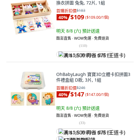
換衣拼圖 兔兔, 72片, 1組
首購折扣價
$183
$109
40
%
(
$109.00/1個
)
明天 8/8 (六)
預計送達
酷澎直售 ∙ WOW免運 ∙ 免費退貨
(
110
)
满 $1,500 再省 $75 (王道卡)
OhBabyLaugh 寶寶3D立體卡扣拼圖3
件禮盒組 D款, 3片, 1組
首購折扣價
$246
$147
40
%
(
$147.00/1個
)
明天 8/8 (六)
預計送達
酷澎直售 ∙ WOW免運 ∙ 免費退貨
(
33
)
满 $1,500 再省 $75 (王道卡)