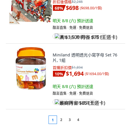
折扣後價格
$2,246
$698
68
%
(
$698.00/1個
)
明天 8/8 (六)
預計送達
酷澎直售 ∙ 免運 ∙ 免費退貨
满 $1,500 再省 $75 (王道卡)
Miniland 透明透光小寫字母 Set 76
片, 1組
首購折扣價
$1,894
$1,694
10
%
(
$1694.00/1個
)
明天 8/8 (六)
預計送達
酷澎直售 ∙ 免運 ∙ 免費退貨
最高再省 $85 (王道卡)
2
3
4
1