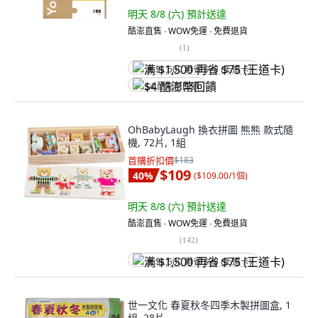
明天 8/8 (六)
預計送達
酷澎直售 ∙ WOW免運 ∙ 免費退貨
(
1
)
满 $1,500 再省 $75 (王道卡)
$4 酷澎幣回饋
OhBabyLaugh 換衣拼圖 熊熊 款式隨
機, 72片, 1組
首購折扣價
$183
$109
40
%
(
$109.00/1個
)
明天 8/8 (六)
預計送達
酷澎直售 ∙ WOW免運 ∙ 免費退貨
(
142
)
满 $1,500 再省 $75 (王道卡)
世一文化 春夏秋冬四季木製拼圖盒, 1
組, 28片