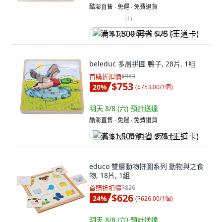
酷澎直售 ∙ 免運 ∙ 免費退貨
(
1
)
满 $1,500 再省 $75 (王道卡)
beleduc 多層拼圖 鴨子, 28片, 1組
首購折扣價
$953
$753
20
%
(
$753.00/1個
)
明天 8/8 (六)
預計送達
酷澎直售 ∙ 免運 ∙ 免費退貨
满 $1,500 再省 $75 (王道卡)
educo 雙層動物拼圖系列 動物與之食
物, 18片, 1組
首購折扣價
$826
$626
24
%
(
$626.00/1個
)
明天 8/8 (六)
預計送達