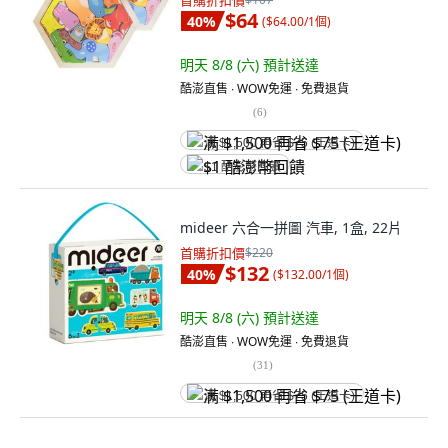
首購折扣價
$64
40
%
(
$64.00/1個
)
明天 8/8 (六)
預計送達
酷澎直售 ∙ WOW免運 ∙ 免費退貨
(
6
)
满 $1,500 再省 $75 (王道卡)
$1 酷澎幣回饋
mideer 六合一拼圖 汽車, 1盒, 22片
首購折扣價
$220
$132
40
%
(
$132.00/1個
)
明天 8/8 (六)
預計送達
酷澎直售 ∙ WOW免運 ∙ 免費退貨
(
31
)
满 $1,500 再省 $75 (王道卡)