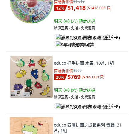
首購折扣價
$1,618
$1,418
12
%
(
$1418.00/1個
)
明天 8/8 (六)
預計送達
酷澎直售 ∙ 免運 ∙ 免費退貨
满 $1,500 再省 $75 (王道卡)
$44 酷澎幣回饋
educo 抓手拼圖 水果, 10片, 1組
首購折扣價
$969
$769
20
%
(
$769.00/1個
)
明天 8/8 (六)
預計送達
酷澎直售 ∙ 免運 ∙ 免費退貨
满 $1,500 再省 $75 (王道卡)
educo 四層拼圖之成長系列 青蛙, 31
片, 1組