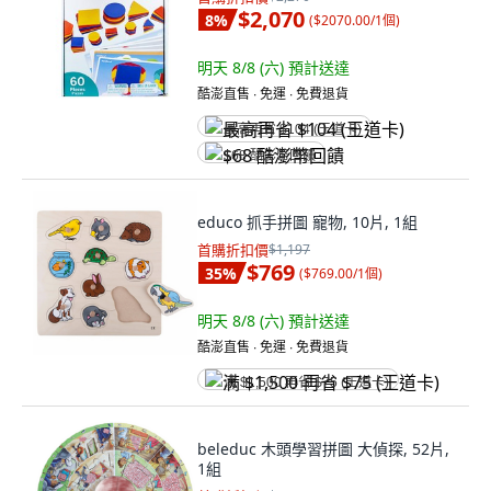
$2,070
8
%
(
$2070.00/1個
)
明天 8/8 (六)
預計送達
酷澎直售 ∙ 免運 ∙ 免費退貨
最高再省 $104 (王道卡)
$68 酷澎幣回饋
educo 抓手拼圖 寵物, 10片, 1組
首購折扣價
$1,197
$769
35
%
(
$769.00/1個
)
明天 8/8 (六)
預計送達
酷澎直售 ∙ 免運 ∙ 免費退貨
满 $1,500 再省 $75 (王道卡)
beleduc 木頭學習拼圖 大偵探, 52片,
1組