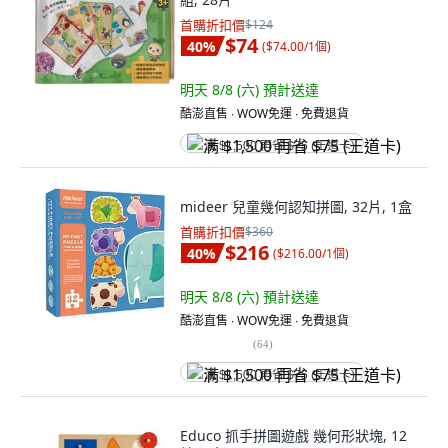
首購折扣價
$124
$74
40
%
(
$74.00/1個
)
明天 8/8 (六)
預計送達
酷澎直售 ∙ WOW免運 ∙ 免費退貨
满 $1,500 再省 $75 (王道卡)
mideer 兒童幾何認知拼圖, 32片, 1盒
首購折扣價
$360
$216
40
%
(
$216.00/1個
)
明天 8/8 (六)
預計送達
酷澎直售 ∙ WOW免運 ∙ 免費退貨
(
64
)
满 $1,500 再省 $75 (王道卡)
Educo 抓手拼圖遊戲 幾何形狀塊, 12