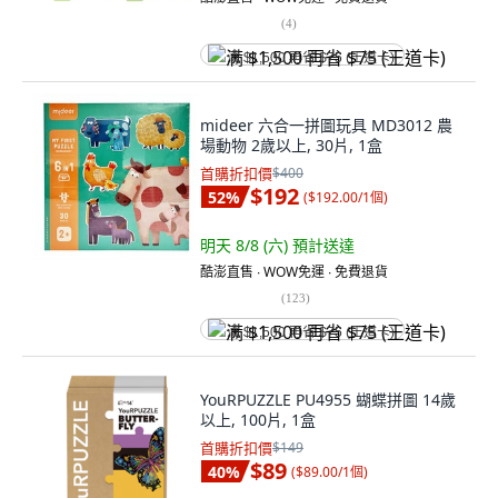
(
4
)
满 $1,500 再省 $75 (王道卡)
mideer 六合一拼圖玩具 MD3012 農
場動物 2歲以上, 30片, 1盒
首購折扣價
$400
$192
52
%
(
$192.00/1個
)
明天 8/8 (六)
預計送達
酷澎直售 ∙ WOW免運 ∙ 免費退貨
(
123
)
满 $1,500 再省 $75 (王道卡)
YouRPUZZLE PU4955 蝴蝶拼圖 14歲
以上, 100片, 1盒
首購折扣價
$149
$89
40
%
(
$89.00/1個
)