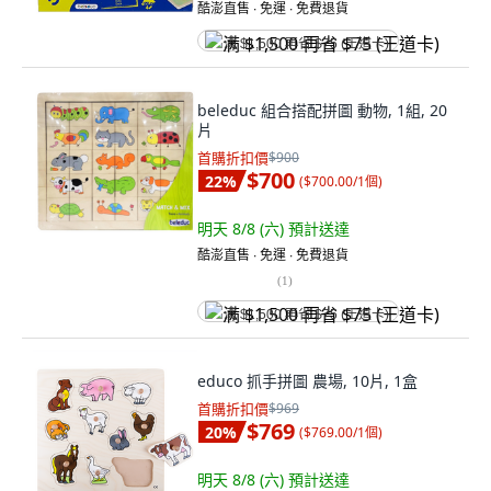
酷澎直售 ∙ 免運 ∙ 免費退貨
满 $1,500 再省 $75 (王道卡)
beleduc 組合搭配拼圖 動物, 1組, 20
片
首購折扣價
$900
$700
22
%
(
$700.00/1個
)
明天 8/8 (六)
預計送達
酷澎直售 ∙ 免運 ∙ 免費退貨
(
1
)
满 $1,500 再省 $75 (王道卡)
educo 抓手拼圖 農場, 10片, 1盒
首購折扣價
$969
$769
20
%
(
$769.00/1個
)
明天 8/8 (六)
預計送達