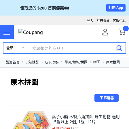
領取您的
$200
首購優惠卷!
打開 App
登入
註冊會員
客服中心
全部
酷澎首頁
火箭速配
玩具嗜好
學習/益智/拼圖
拼圖
原木拼圖
原木拼圖
篩選器
葉子小舖 木製六角拼圖 野生動物 適用
15歲以上 2個, 1組, 12片
$107