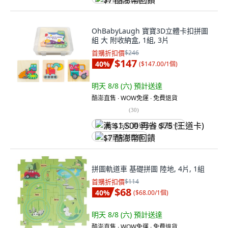
$7 酷澎幣回饋
OhBabyLaugh 寶寶3D立體卡扣拼圖
組 大 附收納盒, 1組, 3片
首購折扣價
$246
$147
40
%
(
$147.00/1個
)
明天 8/8 (六)
預計送達
酷澎直售 ∙ WOW免運 ∙ 免費退貨
(
30
)
满 $1,500 再省 $75 (王道卡)
$7 酷澎幣回饋
拼圖軌道車 基礎拼圖 陸地, 4片, 1組
首購折扣價
$114
$68
40
%
(
$68.00/1個
)
明天 8/8 (六)
預計送達
酷澎直售 ∙ WOW免運 ∙ 免費退貨