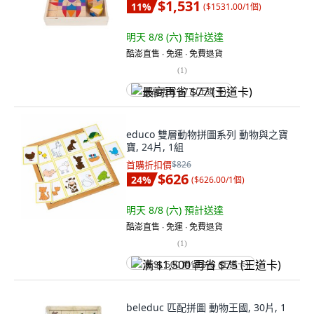
$1,531
11
%
(
$1531.00/1個
)
明天 8/8 (六)
預計送達
酷澎直售 ∙ 免運 ∙ 免費退貨
(
1
)
最高再省 $77 (王道卡)
educo 雙層動物拼圖系列 動物與之寶
寶, 24片, 1組
首購折扣價
$826
$626
24
%
(
$626.00/1個
)
明天 8/8 (六)
預計送達
酷澎直售 ∙ 免運 ∙ 免費退貨
(
1
)
满 $1,500 再省 $75 (王道卡)
beleduc 匹配拼圖 動物王國, 30片, 1