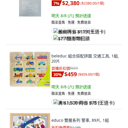
$2,380
7
%
(
$2380.00/1個
)
明天 8/8 (六)
預計送達
酷澎直售 ∙ 免運 ∙ 免費退貨
最高再省 $119 (王道卡)
$77 酷澎幣回饋
beleduc 組合搭配拼圖 交通工具, 1組,
20片
首購折扣價
$659
$459
30
%
(
$459.00/1個
)
明天 8/8 (六)
預計送達
酷澎直售 ∙ 免運 ∙ 免費退貨
满 $1,500 再省 $75 (王道卡)
educo 雙層系列 警車, 89片, 1組
折扣後價格
$2,246