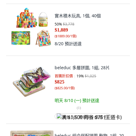
實木積木玩具, 1個, 40個
50
%
$3,778
$1,889
(
$1889.00/1個
)
8/20
預計送達
beleduc 多層拼圖, 1組, 28片
首購折扣價
19
%
$1,025
$825
(
$825.00/1個
)
明天 8/10 (一)
預計送達
(
1
)
满 $1,500 再省 $75 (王道卡)
beleduc 組合搭配拼圖 動物, 1組, 20