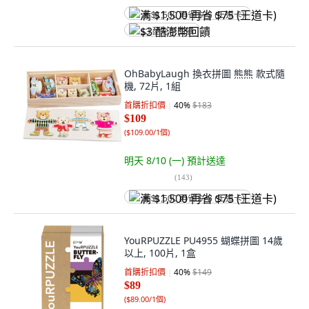
满 $1,500 再省 $75 (王道卡)
$3 酷澎幣回饋
OhBabyLaugh 換衣拼圖 熊熊 款式隨
機, 72片, 1組
首購折扣價
40
%
$183
$109
(
$109.00/1個
)
明天 8/10 (一)
預計送達
(
143
)
满 $1,500 再省 $75 (王道卡)
YouRPUZZLE PU4955 蝴蝶拼圖 14歲
以上, 100片, 1盒
首購折扣價
40
%
$149
$89
(
$89.00/1個
)