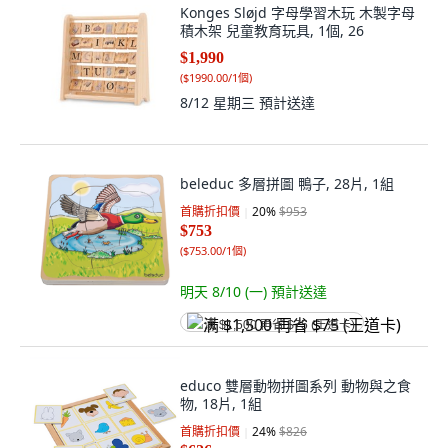
Konges Sløjd 字母學習木玩 木製字母
積木架 兒童教育玩具, 1個, 26
$1,990
(
$1990.00/1個
)
8/12 星期三
預計送達
beleduc 多層拼圖 鴨子, 28片, 1組
首購折扣價
20
%
$953
$753
(
$753.00/1個
)
明天 8/10 (一)
預計送達
满 $1,500 再省 $75 (王道卡)
educo 雙層動物拼圖系列 動物與之食
物, 18片, 1組
首購折扣價
24
%
$826