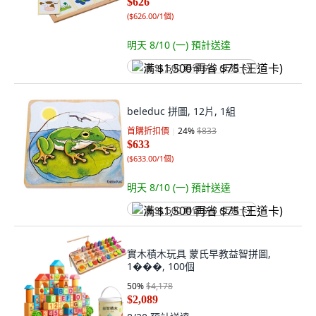
$626
(
$626.00/1個
)
明天 8/10 (一)
預計送達
满 $1,500 再省 $75 (王道卡)
beleduc 拼圖, 12片, 1組
首購折扣價
24
%
$833
$633
(
$633.00/1個
)
明天 8/10 (一)
預計送達
满 $1,500 再省 $75 (王道卡)
實木積木玩具 蒙氏早教益智拼圖,
1���, 100個
50
%
$4,178
$2,089