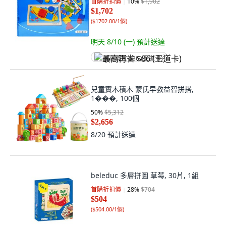
首購折扣價
10
%
$1,902
$1,702
(
$1702.00/1個
)
明天 8/10 (一)
預計送達
最高再省 $86 (王道卡)
兒童實木積木 蒙氏早教益智拼搭,
1���, 100個
50
%
$5,312
$2,656
8/20
預計送達
beleduc 多層拼圖 草莓, 30片, 1組
首購折扣價
28
%
$704
$504
(
$504.00/1個
)