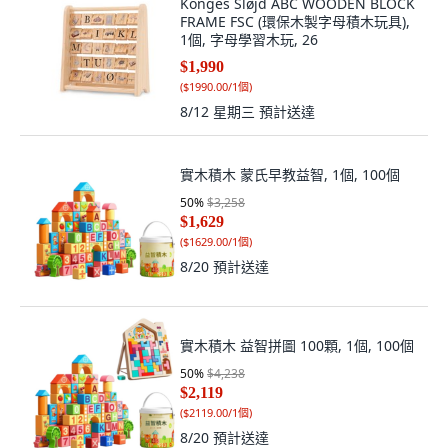
Konges Sløjd ABC WOODEN BLOCK
FRAME FSC (環保木製字母積木玩具),
1個, 字母學習木玩, 26
$1,990
(
$1990.00/1個
)
8/12 星期三
預計送達
實木積木 蒙氏早教益智, 1個, 100個
50
%
$3,258
$1,629
(
$1629.00/1個
)
8/20
預計送達
實木積木 益智拼圖 100顆, 1個, 100個
50
%
$4,238
$2,119
(
$2119.00/1個
)
8/20
預計送達