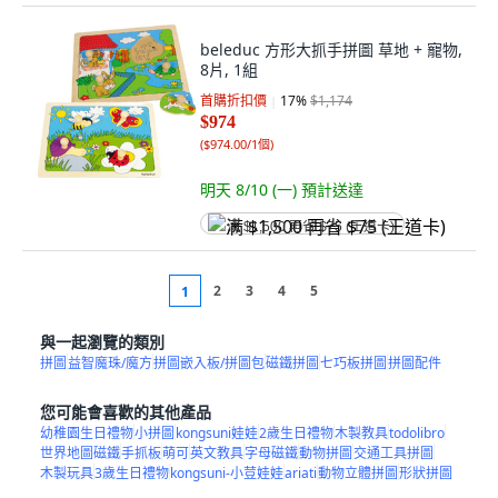
beleduc 方形大抓手拼圖 草地 + 寵物,
8片, 1組
首購折扣價
17
%
$1,174
$974
(
$974.00/1個
)
明天 8/10 (一)
預計送達
满 $1,500 再省 $75 (王道卡)
2
3
4
5
1
與一起瀏覽的類別
拼圖
益智魔珠/魔方
拼圖嵌入板/拼圖包
磁鐵拼圖
七巧板拼圖
拼圖配件
您可能會喜歡的其他產品
幼稚園生日禮物
小拼圖
kongsuni娃娃
2歲生日禮物
木製教具
todolibro
世界地圖磁鐵
手抓板
萌可
英文教具
字母磁鐵
動物拼圖
交通工具拼圖
木製玩具
3歲生日禮物
kongsuni-小荳娃娃
ariati
動物立體拼圖
形狀拼圖