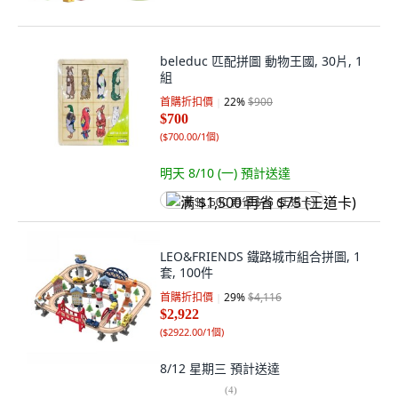
beleduc 匹配拼圖 動物王國, 30片, 1
組
首購折扣價
22
%
$900
$700
(
$700.00/1個
)
明天 8/10 (一)
預計送達
满 $1,500 再省 $75 (王道卡)
LEO&FRIENDS 鐵路城市組合拼圖, 1
套, 100件
首購折扣價
29
%
$4,116
$2,922
(
$2922.00/1個
)
8/12 星期三
預計送達
(
4
)