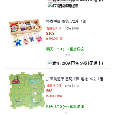
$7 酷澎幣回饋
換衣拼圖 兔兔, 72片, 1組
首購折扣價
40
%
$183
$109
(
$109.00/1個
)
明天 8/10 (一)
預計送達
(
110
)
满 $1,500 再省 $75 (王道卡)
拼圖軌道車 基礎拼圖 陸地, 4片, 1組
首購折扣價
40
%
$114
$68
(
$68.00/1個
)
明天 8/10 (一)
預計送達
(
4
)