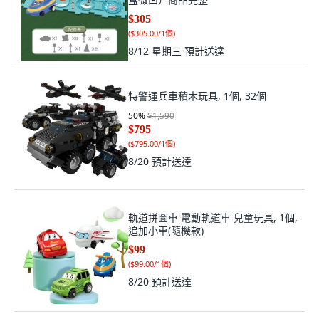
$305
(
$305.00/1個
)
8/12 星期三
預計送達
特警運兵車積木玩具, 1個, 32個
50
%
$1,590
$795
(
$795.00/1個
)
8/20
預計送達
軌道拼圖車 電動軌道車 兒童玩具, 1個,
追加小車(隨機款)
$99
(
$99.00/1個
)
8/20
預計送達