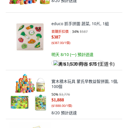
8/20
預計送達
educo 抓手拼圖 蔬菜, 10片, 1組
首購折扣價
34
%
$587
$387
(
$387.00/1個
)
明天 8/10 (一)
預計送達
满 $1,500 再省 $75 (王道卡)
實木積木玩具 蒙氏早教益智拼圖, 1個,
100個
50
%
$3,776
$1,888
(
$1888.00/1個
)
8/20
預計送達