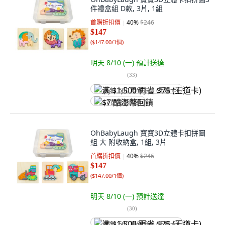
件禮盒組 D款, 3片, 1組
首購折扣價
40
%
$246
$147
(
$147.00/1個
)
明天 8/10 (一)
預計送達
(
33
)
满 $1,500 再省 $75 (王道卡)
$7 酷澎幣回饋
OhBabyLaugh 寶寶3D立體卡扣拼圖
組 大 附收納盒, 1組, 3片
首購折扣價
40
%
$246
$147
(
$147.00/1個
)
明天 8/10 (一)
預計送達
(
30
)
满 $1,500 再省 $75 (王道卡)