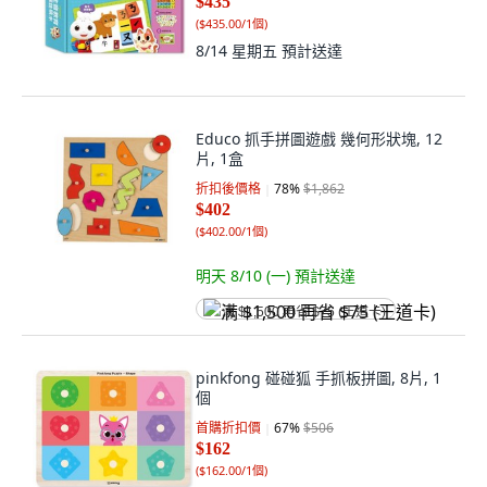
$435
(
$435.00/1個
)
8/14 星期五
預計送達
Educo 抓手拼圖遊戲 幾何形狀塊, 12
片, 1盒
折扣後價格
78
%
$1,862
$402
(
$402.00/1個
)
明天 8/10 (一)
預計送達
满 $1,500 再省 $75 (王道卡)
pinkfong 碰碰狐 手抓板拼圖, 8片, 1
個
首購折扣價
67
%
$506
$162
(
$162.00/1個
)