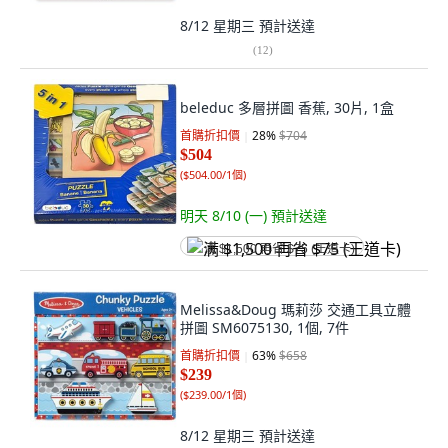
8/12 星期三
預計送達
(
12
)
beleduc 多層拼圖 香蕉, 30片, 1盒
首購折扣價
28
%
$704
$504
(
$504.00/1個
)
明天 8/10 (一)
預計送達
满 $1,500 再省 $75 (王道卡)
Melissa&Doug 瑪莉莎 交通工具立體
拼圖 SM6075130, 1個, 7件
首購折扣價
63
%
$658
$239
(
$239.00/1個
)
8/12 星期三
預計送達