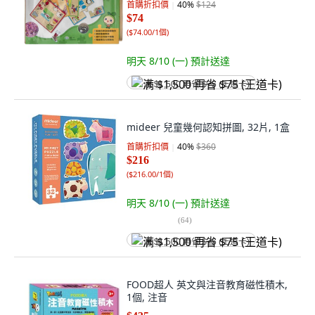
首購折扣價
40
%
$124
$74
(
$74.00/1個
)
明天 8/10 (一)
預計送達
满 $1,500 再省 $75 (王道卡)
mideer 兒童幾何認知拼圖, 32片, 1盒
首購折扣價
40
%
$360
$216
(
$216.00/1個
)
明天 8/10 (一)
預計送達
(
64
)
满 $1,500 再省 $75 (王道卡)
FOOD超人 英文與注音教育磁性積木,
1個, 注音