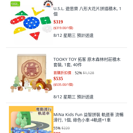
U.S.L. 遊思樂 八形大花片拼插積木, 1
個
$319
(
$319.00/1個
)
8/12 星期三
預計送達
TOOKY TOY 拓客 原木森林村莊積木
套裝, 1套, 40件
首購折扣價
52
%
$1,128
$535
(
$535.00/1個
)
8/12 星期三
預計送達
MiNa Kids Fun 益智拼裝 軌道車 流暢
滑行, 1個, 綠色小車-4軌道+1車
55
%
$220