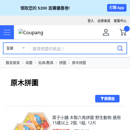
領取您的
$200
首購優惠卷!
打開 App
登入
註冊會員
客服中心
全部
酷澎首頁
母嬰
玩具/教具
拼圖
原木拼圖
原木拼圖
篩選器
葉子小舖 木製六角拼圖 野生動物 適用
15歲以上 2個, 1組, 12片