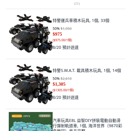
(
21
)
特警運兵車積木玩具, 1個, 33個
50
%
$1,950
$975
(
$975.00/1個
)
8/20
預計送達
特警S.W.A.T. 載具積木玩具, 1個, 14個
50
%
$2,610
$1,305
(
$1305.00/1個
)
8/20
預計送達
汽車玩具E8L 益智DIY拼裝電動自動滑
行彈射軌道車, 1個, 海洋世界（9870彩
盒微凹）商品完整