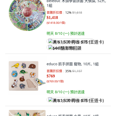
beleduc 木頭學習拼圖 大偵探, 52片,
1組
首購折扣價
12
%
$1,618
$1,418
(
$1418.00/1個
)
明天 8/10 (一)
預計送達
满 $1,500 再省 $75 (王道卡)
$44 酷澎幣回饋
educo 抓手拼圖 寵物, 10片, 1組
首購折扣價
35
%
$1,197
$769
(
$769.00/1個
)
明天 8/10 (一)
預計送達
满 $1,500 再省 $75 (王道卡)