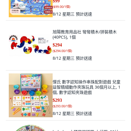
$99
(
$99.00/1個
)
8/12 星期三
預計送達
旭陽教育用品社 彎彎積木/拼裝積木
(40PCS), 1個
$294
(
$294.00/1個
)
8/12 星期三
預計送達
懞氏 數字認知操作串珠配對遊戲 兒童
益智精細動作夾珠玩具 36個月以上, 1
個, 數字認知夾珠遊戲
$293
(
$293.00/1個
)
8/12 星期三
預計送達