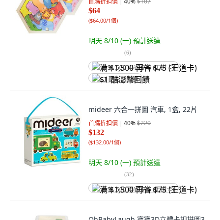
首購折扣價
40
%
$107
$64
(
$64.00/1個
)
明天 8/10 (一)
預計送達
(
6
)
满 $1,500 再省 $75 (王道卡)
$1 酷澎幣回饋
mideer 六合一拼圖 汽車, 1盒, 22片
首購折扣價
40
%
$220
$132
(
$132.00/1個
)
明天 8/10 (一)
預計送達
(
32
)
满 $1,500 再省 $75 (王道卡)
OhBabyLaugh 寶寶3D立體卡扣拼圖3