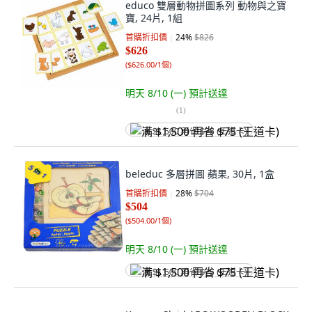
educo 雙層動物拼圖系列 動物與之寶
寶, 24片, 1組
首購折扣價
24
%
$826
$626
(
$626.00/1個
)
明天 8/10 (一)
預計送達
(
1
)
满 $1,500 再省 $75 (王道卡)
beleduc 多層拼圖 蘋果, 30片, 1盒
首購折扣價
28
%
$704
$504
(
$504.00/1個
)
明天 8/10 (一)
預計送達
满 $1,500 再省 $75 (王道卡)