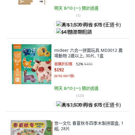
明天 8/10 (一)
預計送達
(
1
)
满 $1,500 再省 $75 (王道卡)
$4 酷澎幣回饋
mideer 六合一拼圖玩具 MD3012 農
場動物 2歲以上, 30片, 1盒
首購折扣價
52
%
$400
$192
(
$192.00/1個
)
明天 8/10 (一)
預計送達
(
123
)
满 $1,500 再省 $75 (王道卡)
世一文化 春夏秋冬四季木製拼圖盒, 1
組, 28片