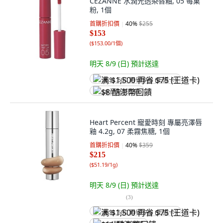
CEZANNE 水潤光透染唇釉, 05 莓菓
粉, 1個
首購折扣價
40
%
$255
$153
(
$153.00/1個
)
明天 8/9 (日)
預計送達
满 $1,500 再省 $75 (王道卡)
$8 酷澎幣回饋
Heart Percent 寵愛時刻 專屬亮澤唇
釉 4.2g, 07 柔霧焦糖, 1個
首購折扣價
40
%
$359
$215
(
$51.19/1g
)
明天 8/9 (日)
預計送達
(
3
)
满 $1,500 再省 $75 (王道卡)