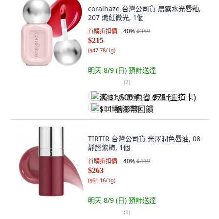
coralhaze 台灣公司貨 晨露水光唇釉,
207 熾紅微光, 1個
首購折扣價
40
%
$359
$215
(
$47.78/1g
)
明天 8/9 (日)
預計送達
(
2
)
满 $1,500 再省 $75 (王道卡)
$11 酷澎幣回饋
TIRTIR 台灣公司貨 光澤潤色唇油, 08
靜謐紫梅, 1個
首購折扣價
40
%
$439
$263
(
$61.16/1g
)
明天 8/9 (日)
預計送達
(
1
)