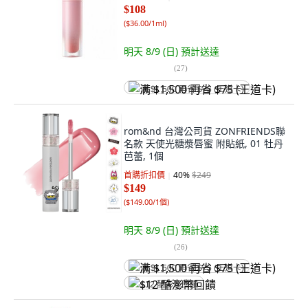
$108
(
$36.00/1ml
)
明天 8/9 (日)
預計送達
(
27
)
满 $1,500 再省 $75 (王道卡)
rom&nd 台灣公司貨 ZONFRIENDS聯
名款 天使光糖漿唇蜜 附貼紙, 01 牡丹
芭蕾, 1個
首購折扣價
40
%
$249
$149
(
$149.00/1個
)
明天 8/9 (日)
預計送達
(
26
)
满 $1,500 再省 $75 (王道卡)
$12 酷澎幣回饋