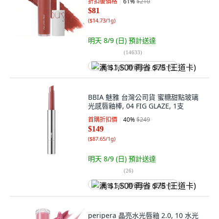
折扣後價格
61
%
$210
$81
(
$14.73/1g
)
明天 8/9 (日)
預計送達
(
14633
)
满 $1,500 再省 $75 (王道卡)
BBIA 魅雅 台灣公司貨 蜜糖甜點玻璃
光感唇釉棒, 04 FIG GLAZE, 1支
首購折扣價
40
%
$249
$149
(
$87.65/1g
)
明天 8/9 (日)
預計送達
(
26
)
满 $1,500 再省 $75 (王道卡)
peripera 晶亮水光唇釉 2.0, 10 水光