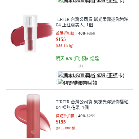
满 $1,500 再省 $75 (王道卡)
TIRTIR 台灣公司貨 粼光柔霧迷你唇釉,
04 正紅虞美人, 1個
首購折扣價
40
%
$259
$155
(
$86.11/1g
)
明天 8/9 (日)
預計送達
(
1
)
满 $1,500 再省 $75 (王道卡)
$13 酷澎幣回饋
TIRTIR 台灣公司貨 果凍光澤迷你唇釉,
04 裸無花果, 1個
首購折扣價
40
%
$259
$155
(
$155.00/1個
)