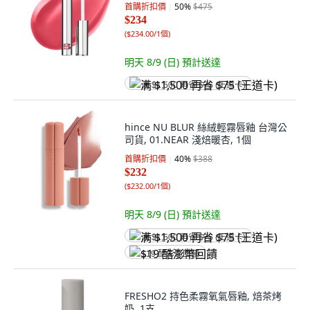
首購折扣價
50
%
$475
$234
(
$234.00/1個
)
明天 8/9 (日)
預計送達
满 $1,500 再省 $75 (王道卡)
hince NU BLUR 絲絨輕霧唇釉 台灣公
司貨, 01.NEAR 淺焙暖杏, 1個
首購折扣價
40
%
$388
$232
(
$232.00/1個
)
明天 8/9 (日)
預計送達
满 $1,500 再省 $75 (王道卡)
$19 酷澎幣回饋
FRESHO2 持色柔霧氧氣唇釉, 焙茶烤
奶, 1支