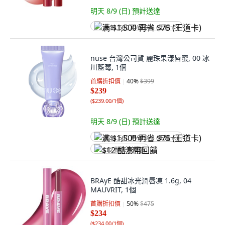
明天 8/9 (日)
預計送達
满 $1,500 再省 $75 (王道卡)
nuse 台灣公司貨 麗珠果漾唇蜜, 00 冰
川藍莓, 1個
首購折扣價
40
%
$399
$239
(
$239.00/1個
)
明天 8/9 (日)
預計送達
满 $1,500 再省 $75 (王道卡)
$12 酷澎幣回饋
BRAyE 酷甜冰光潤唇凍 1.6g, 04
MAUVRIT, 1個
首購折扣價
50
%
$475
$234
(
$234.00/1個
)