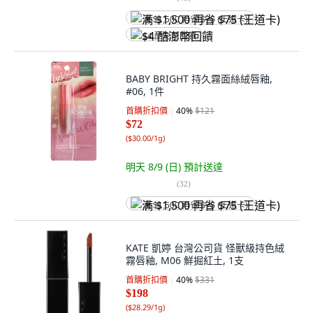
满 $1,500 再省 $75 (王道卡)
$4 酷澎幣回饋
BABY BRIGHT 持久霧面絲絨唇釉,
#06, 1件
首購折扣價
40
%
$121
$72
(
$30.00/1g
)
明天 8/9 (日)
預計送達
(
32
)
满 $1,500 再省 $75 (王道卡)
KATE 凱婷 台灣公司貨 怪獸級持色絨
霧唇釉, M06 鮮掘紅土, 1支
首購折扣價
40
%
$331
$198
(
$28.29/1g
)