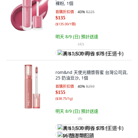
裸粉, 1個
首購折扣價
40
%
$225
$135
(
$135.00/1個
)
明天 8/9 (日)
預計送達
(
42
)
满 $1,500 再省 $75 (王道卡)
rom&nd 天使光糖漿唇蜜 台灣公司貨,
25 奶油豆沙, 1個
首購折扣價
40
%
$259
$155
(
$38.75/1g
)
明天 8/9 (日)
預計送達
(
8
)
满 $1,500 再省 $75 (王道卡)
$6 酷澎幣回饋