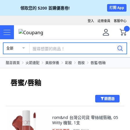
領取您的
$200
首購優惠卷!
打開 App
登入
註冊會員
客服中心
全部
酷澎首頁
火箭速配
美妝保養
彩妝
唇妝
唇蜜/唇釉
唇蜜/唇釉
篩選器
rom&nd 台灣公司貨 零絲絨唇釉, 05
Witty 機智, 1支