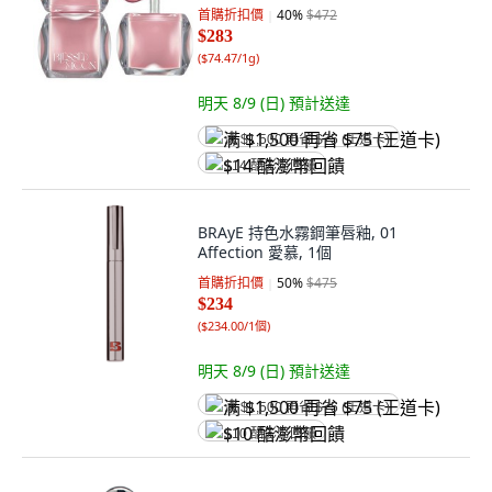
首購折扣價
40
%
$472
$283
(
$74.47/1g
)
明天 8/9 (日)
預計送達
满 $1,500 再省 $75 (王道卡)
$14 酷澎幣回饋
BRAyE 持色水霧鋼筆唇釉, 01
Affection 愛慕, 1個
首購折扣價
50
%
$475
$234
(
$234.00/1個
)
明天 8/9 (日)
預計送達
满 $1,500 再省 $75 (王道卡)
$10 酷澎幣回饋