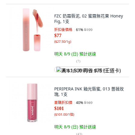
FZC 奶霜唇泥, 02 蜜霧無花果 Honey
Fig, 1支
折扣後價格
61
%
$199
$77
(
$27.50/1g
)
明天 8/9 (日)
預計送達
(
7
)
满 $1,500 再省 $75 (王道卡)
PERIPERA INK 釉光唇蜜, 013 薔薇玫
瑰, 1支
首購折扣價
40
%
$169
$101
(
$101.00/1個
)
明天 8/9 (日)
預計送達
(
43
)