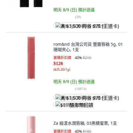
明天 8/9 (日)
預計送達
(
29
)
满 $1,500 再省 $75 (王道卡)
rom&nd 台灣公司貨 豐露唇釉 5g, 01
珊瑚夾心, 1支
首購折扣價
40
%
$210
$126
(
$25.20/1g
)
明天 8/9 (日)
預計送達
(
16874
)
满 $1,500 再省 $75 (王道卡)
$11 酷澎幣回饋
Za 緞漾水潤唇釉, 03黑糖蜜栗, 1支
首購折扣價
40
%
$180