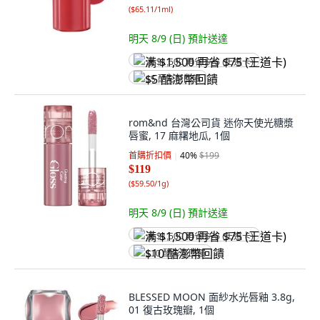
(
$65.11/1ml
)
明天 8/9 (日)
預計送達
满 $1,500 再省 $75 (王道卡)
$5 酷澎幣回饋
rom&nd 台灣公司貨 迷你天使光糖漿
唇蜜, 17 麻糬地瓜, 1個
首購折扣價
40
%
$199
$119
(
$59.50/1g
)
明天 8/9 (日)
預計送達
满 $1,500 再省 $75 (王道卡)
$10 酷澎幣回饋
BLESSED MOON 面紗水光唇釉 3.8g,
01 復古玫瑰瓣, 1個