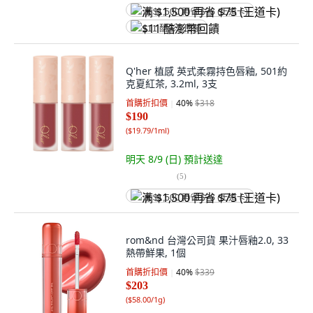
满 $1,500 再省 $75 (王道卡)
$11 酷澎幣回饋
Q'her 植感 英式柔霧持色唇釉, 501約
克夏紅茶, 3.2ml, 3支
首購折扣價
40
%
$318
$190
(
$19.79/1ml
)
明天 8/9 (日)
預計送達
(
5
)
满 $1,500 再省 $75 (王道卡)
rom&nd 台灣公司貨 果汁唇釉2.0, 33
熱帶鮮果, 1個
首購折扣價
40
%
$339
$203
(
$58.00/1g
)