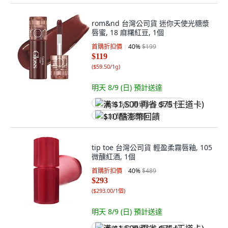
rom&nd 台灣公司貨 迷你天使光糖漿
唇蜜, 18 麻糬紅豆, 1個
首購折扣價
40
%
$199
$119
(
$59.50/1g
)
明天 8/9 (日)
預計送達
满 $1,500 再省 $75 (王道卡)
$10 酷澎幣回饋
tip toe 台灣公司貨 輕盈柔霧唇釉, 105
微醺紅酒, 1個
首購折扣價
40
%
$489
$293
(
$293.00/1個
)
明天 8/9 (日)
預計送達