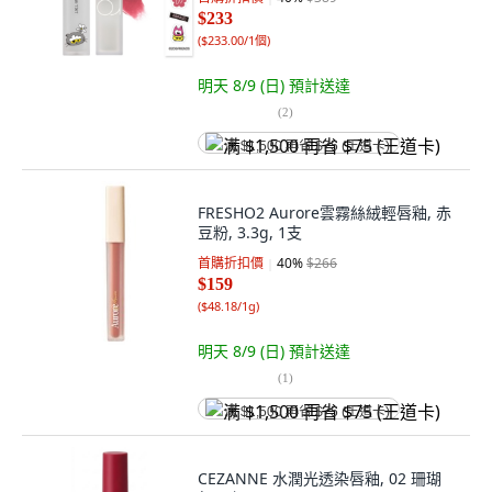
$233
(
$233.00/1個
)
明天 8/9 (日)
預計送達
(
2
)
满 $1,500 再省 $75 (王道卡)
FRESHO2 Aurore雲霧絲絨輕唇釉, 赤
豆粉, 3.3g, 1支
首購折扣價
40
%
$266
$159
(
$48.18/1g
)
明天 8/9 (日)
預計送達
(
1
)
满 $1,500 再省 $75 (王道卡)
CEZANNE 水潤光透染唇釉, 02 珊瑚