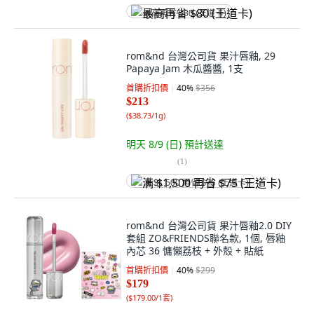
最高再省 $80 (王道卡)
rom&nd 台灣公司貨 果汁唇釉, 29
Papaya Jam 木瓜醬醬, 1支
首購折扣價
40
%
$356
$213
(
$38.73/1g
)
明天 8/9 (日)
預計送達
(
1
)
满 $1,500 再省 $75 (王道卡)
rom&nd 台灣公司貨 果汁唇釉2.0 DIY
套組 ZO&FRIENDS聯名款, 1個, 唇釉
內芯 36 慵懶荔枝 + 外殼 + 貼紙
首購折扣價
40
%
$299
$179
(
$179.00/1套
)