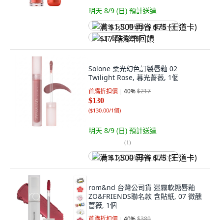
明天 8/9 (日)
預計送達
满 $1,500 再省 $75 (王道卡)
$17 酷澎幣回饋
Solone 柔光幻色訂製唇釉 02
Twilight Rose, 暮光薔薇, 1個
首購折扣價
40
%
$217
$130
(
$130.00/1個
)
明天 8/9 (日)
預計送達
(
1
)
满 $1,500 再省 $75 (王道卡)
rom&nd 台灣公司貨 迷霧軟糖唇釉
ZO&FRIENDS聯名款 含貼紙, 07 微醺
薔薇, 1個
首購折扣價
40
%
$389