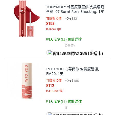
TONYMOLY 韓國原廠直供 完美耀眼
唇釉, 07 Burnt Rose Shocking, 1支
首購折扣價
40
%
$321
$192
(
$48.00/1g
)
明天 8/9 (日)
預計送達
(
28685
)
满 $1,500 再省 $75 (王道卡)
INTO YOU 心慕與你 空氣感唇泥,
EM20, 1支
首購折扣價
40
%
$188
$112
(
$112.00/1個
)
明天 8/9 (日)
預計送達
(
8
)