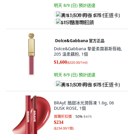
明天 8/9 (日)
預計送達
满 $1,500 再省 $75 (王道卡)
$15 酷澎幣回饋
Dolce&Gabbana
官方正品
Dolce&Gabbana 摯愛柔霧慕斯唇釉,
205 溫柔藕粉, 1個
$1,600
(
$320.00/1ml
)
明天 8/9 (日)
預計送達
满 $1,500 再省 $75 (王道卡)
BRAyE 酷甜冰光潤唇凍 1.6g, 06
DUSK ROSE, 1個
首購折扣價
50
%
$475
$234
(
$234.00/1個
)