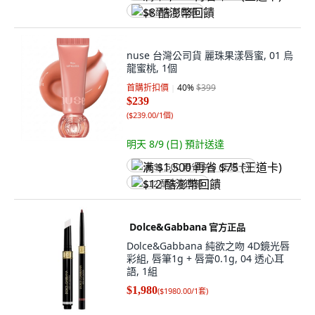
$8 酷澎幣回饋
nuse 台灣公司貨 麗珠果漾唇蜜, 01 烏
龍蜜桃, 1個
首購折扣價
40
%
$399
$239
(
$239.00/1個
)
明天 8/9 (日)
預計送達
满 $1,500 再省 $75 (王道卡)
$12 酷澎幣回饋
Dolce&Gabbana
官方正品
Dolce&Gabbana 純欲之吻 4D鏡光唇
彩組, 唇筆1g + 唇膏0.1g, 04 透心耳
語, 1組
$1,980
(
$1980.00/1套
)