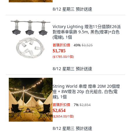
8/12 星期三
預計送達
Victory Lighting 燈泡11分插頭E26派
對燈串傘裝飾 9.5m, 黑色(燈罩)+白色
(電線), 1個
首購折扣價
49
%
$3,525
$1,785
(
$1785.00/1個
)
8/12 星期三
預計送達
String World 串燈 燈串 20M 20個燈
座 + 8W燈泡 20p 白光組合, 白色(電
線), 1個
首購折扣價
7
%
$2,854
$2,654
(
$2654.00/1個
)
8/12 星期三
預計送達