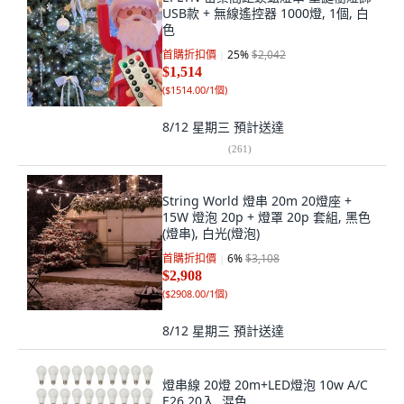
USB款 + 無線遙控器 1000燈, 1個, 白
色
首購折扣價
25
%
$2,042
$1,514
(
$1514.00/1個
)
8/12 星期三
預計送達
(
261
)
String World 燈串 20m 20燈座 +
15W 燈泡 20p + 燈罩 20p 套組, 黑色
(燈串), 白光(燈泡)
首購折扣價
6
%
$3,108
$2,908
(
$2908.00/1個
)
8/12 星期三
預計送達
燈串線 20燈 20m+LED燈泡 10w A/C
E26 20入, 混色