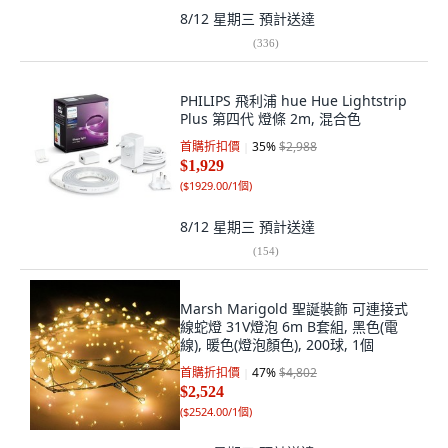
8/12 星期三
預計送達
(
336
)
PHILIPS 飛利浦 hue Hue Lightstrip
Plus 第四代 燈條 2m, 混合色
首購折扣價
35
%
$2,988
$1,929
(
$1929.00/1個
)
8/12 星期三
預計送達
(
154
)
Marsh Marigold 聖誕裝飾 可連接式
線蛇燈 31V燈泡 6m B套組, 黑色(電
線), 暖色(燈泡顏色), 200球, 1個
首購折扣價
47
%
$4,802
$2,524
(
$2524.00/1個
)