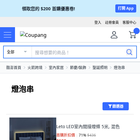
領取您的
$200
首購優惠卷!
打開 App
登入
註冊會員
客服中心
全部
酷澎首頁
火箭跨境
室內家居
節慶/裝飾
聖誕照明
燈泡串
燈泡串
篩選器
Leto LED室內間接燈條 5米, 混色
首購折扣價
71
%
$436