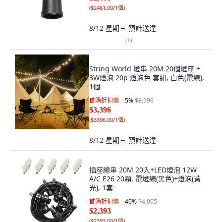
(
$2461.00/1個
)
8/12 星期三
預計送達
(
1
)
String World 燈串 20M 20個燈座 +
3W燈泡 20p 燈泡色 套組, 白色(電線),
1個
首購折扣價
5
%
$3,596
$3,396
(
$3396.00/1個
)
8/12 星期三
預計送達
插座線串 20M 20入+LED燈泡 12W
A/C E26 20顆, 電燈線(黑色)+燈泡(黃
光), 1套
首購折扣價
40
%
$4,005
$2,393
(
$2393.00/1個
)