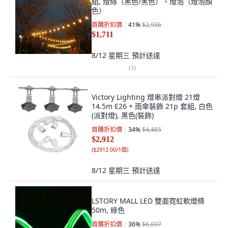
組, 燈絲（黑色/黑色），燈泡（燈泡顏
色）
首購折扣價
41
%
$2,936
$1,711
8/12 星期三
預計送達
(
3
)
Victory Lighting 燈串派對燈 21燈
14.5m E26 + 雨傘裝飾 21p 套組, 白色
(派對燈), 黑色(裝飾)
首購折扣價
34
%
$4,465
$2,912
(
$2912.00/1個
)
8/12 星期三
預計送達
LSTORY MALL LED 雙面霓虹軟燈條
50m, 綠色
首購折扣價
36
%
$6,097