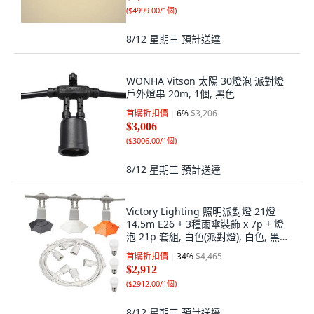
(
$4999.00/1個
)
8/12 星期三
預計送達
WONHA Vitson 太陽 30燈泡 派對燈
戶外燈串 20m, 1個, 黑色
首購折扣價
6
%
$3,206
$3,006
(
$3006.00/1個
)
8/12 星期三
預計送達
Victory Lighting 照明派對燈 21燈
14.5m E26 + 3種雨傘裝飾 x 7p + 燈
泡 21p 套組, 白色(派對燈), 白色, 黑色,
黃色(裝飾), 燈泡色(燈泡)
首購折扣價
34
%
$4,465
$2,912
(
$2912.00/1個
)
8/12 星期三
預計送達