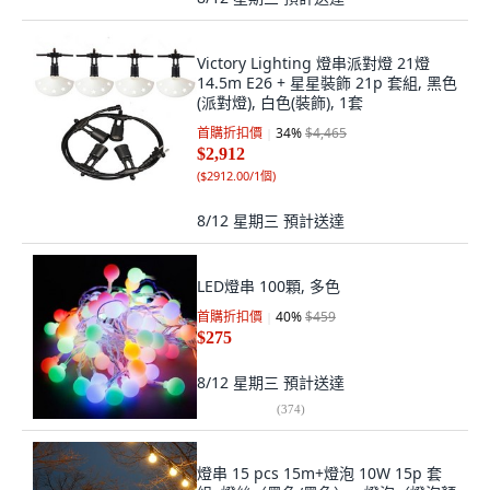
Victory Lighting 燈串派對燈 21燈
14.5m E26 + 星星裝飾 21p 套組, 黑色
(派對燈), 白色(裝飾), 1套
首購折扣價
34
%
$4,465
$2,912
(
$2912.00/1個
)
8/12 星期三
預計送達
LED燈串 100顆, 多色
首購折扣價
40
%
$459
$275
8/12 星期三
預計送達
(
374
)
燈串 15 pcs 15m+燈泡 10W 15p 套