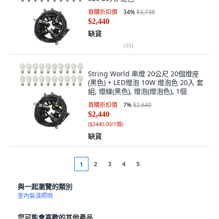
首購折扣價
34
%
$3,738
$2,440
缺貨
(
55
)
String World 串燈 20公尺 20個燈座
(黑色) + LED燈泡 10W 燈泡色 20入 套
組, 燈線(黑色), 燈泡(燈泡色), 1個
首購折扣價
7
%
$2,640
$2,440
(
$2440.00/1個
)
缺貨
2
3
4
5
1
與一起瀏覽的類別
室內裝潢照明
您可能會喜歡的其他產品