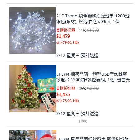
21C Trend 線條鞭炮蜈蚣燈串 1200燈,
銀色(線材), 燈泡(白色), 36m, 1個
首購折扣價
11
%
$1,679
$1,479
(
$1479.00/1個
)
8/12 星期三
預計送達
EPLYN 細密間隔一體型USB型蜘蛛聖
誕燈串 1500顆+遙控器組, 1個, 暖白光
首購折扣價
46
%
$2,747
$1,475
(
$1475.00/1個
)
8/12 星期三
預計送達
(
188
)
EPLYN 密集間距蜈蚣燈串 聖誕樹燈飾