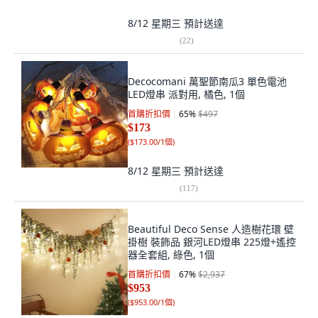
8/12 星期三
預計送達
(
22
)
Decocomani 萬聖節南瓜3 單色電池
LED燈串 派對用, 橘色, 1個
首購折扣價
65
%
$497
$173
(
$173.00/1個
)
8/12 星期三
預計送達
(
117
)
Beautiful Deco Sense 人造樹花環 壁
掛樹 裝飾品 銀河LED燈串 225燈+遙控
器全套組, 綠色, 1個
首購折扣價
67
%
$2,937
$953
(
$953.00/1個
)