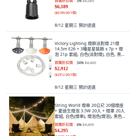
首購折扣價
3
%
$6,389
$6,189
(
$6189.00/1個
)
8/12 星期三
預計送達
Victory Lighting 燈飾派對燈 21燈
14.5m E26 + 3種星星裝飾 x 7p + 燈
泡 21p 套組, 白色(派對燈), 白色, 黑色,
黃色(裝飾), 燈泡色(燈泡)
首購折扣價
34
%
$4,465
$2,912
(
$2912.00/1個
)
8/12 星期三
預計送達
String World 燈串 20公尺 20個燈座
+ 愛迪生燈泡 3.5W 20入 + 燈罩 20入
套組, 白色(燈串), 燈泡色(燈泡), 黑色
(燈罩), 1個
首購折扣價
4
%
$4,495
$4,295