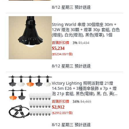
8/12 星期三
預計送達
String World 串燈 30個燈座 30m +
12W 燈泡 30顆 + 燈罩 30p 套組, 白色
(燈座), 白光(燈泡), 黑色(燈罩), 1個
首購折扣價
3
%
$5,434
$5,234
(
$5234.00/1個
)
8/12 星期三
預計送達
Victory Lighting 照明派對燈 21燈
14.5m E26 + 3種雨傘裝飾 x 7p + 燈
泡 21p 套組, 黑色(電線), 黑, 白, 黃(裝
飾罩), 白光(燈泡)
首購折扣價
34
%
$4,465
$2,912
(
$2912.00/1個
)
8/12 星期三
預計送達