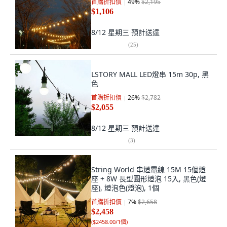
首購折扣價
49
%
$2,195
$1,106
8/12 星期三
預計送達
(
25
)
LSTORY MALL LED燈串 15m 30p, 黑
色
首購折扣價
26
%
$2,782
$2,055
8/12 星期三
預計送達
(
3
)
String World 串燈電線 15M 15個燈
座 + 8W 長型圓形燈泡 15入, 黑色(燈
座), 燈泡色(燈泡), 1個
首購折扣價
7
%
$2,658
$2,458
(
$2458.00/1個
)