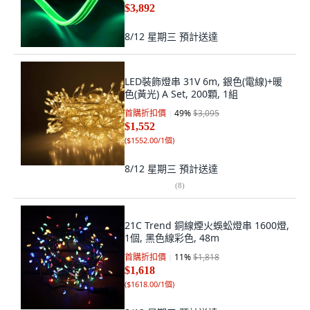
$3,892
8/12 星期三
預計送達
LED裝飾燈串 31V 6m, 銀色(電線)+暖
色(黃光) A Set, 200顆, 1組
首購折扣價
49
%
$3,095
$1,552
(
$1552.00/1個
)
8/12 星期三
預計送達
(
8
)
21C Trend 銅線煙火蜈蚣燈串 1600燈,
1個, 黑色線彩色, 48m
首購折扣價
11
%
$1,818
$1,618
(
$1618.00/1個
)