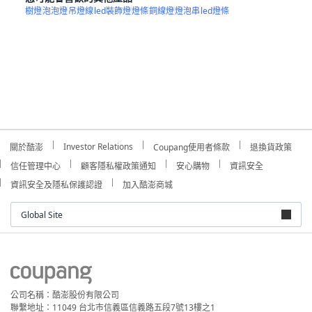
樹燈
泡泡燈
吊燈線
led裝飾燈
燈條
銅線燈
燈泡串
led燈條
Investor Relations
關於酷澎
Coupang使用者條款
退換貨政策
信任管理中心
顧客隱私權政策通知
安心購物
資訊安全
資訊安全及隱私保護認證
加入酷澎商城
Global Site
公司名稱：酷澎股份有限公司
聯繫地址：11049 台北市信義區信義路五段7號13樓之1