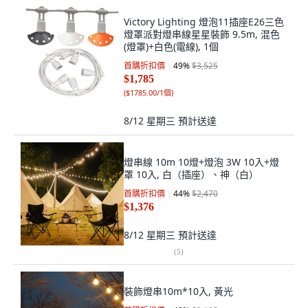
Victory Lighting 燈泡11插座E26三色
燈罩派對燈串線星星裝飾 9.5m, 混色
(燈罩)+白色(電線), 1個
首購折扣價
49
%
$3,525
$1,785
(
$1785.00/1個
)
8/12 星期三
預計送達
燈串線 10m 10燈+燈泡 3W 10入+燈
罩 10入, 白（插座）、神（白）
首購折扣價
44
%
$2,470
$1,376
8/12 星期三
預計送達
(
5
)
裝飾燈串10m*10入, 黃光