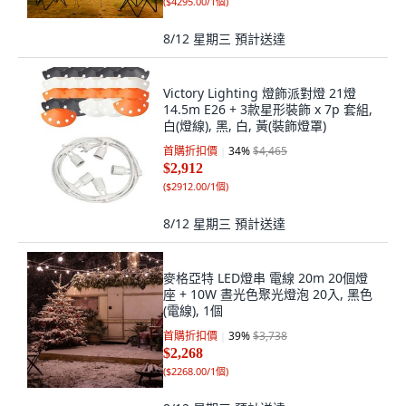
(
$4295.00/1個
)
8/12 星期三
預計送達
Victory Lighting 燈飾派對燈 21燈
14.5m E26 + 3款星形裝飾 x 7p 套組,
白(燈線), 黑, 白, 黃(裝飾燈罩)
首購折扣價
34
%
$4,465
$2,912
(
$2912.00/1個
)
8/12 星期三
預計送達
麥格亞特 LED燈串 電線 20m 20個燈
座 + 10W 晝光色聚光燈泡 20入, 黑色
(電線), 1個
首購折扣價
39
%
$3,738
$2,268
(
$2268.00/1個
)