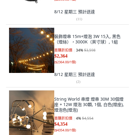
8/12 星期三
預計送達
(
11
)
裝飾燈串 15m+燈泡 3W 15入, 黑色
（燈絲），3000K（英寸球）, 1組
首購折扣價
34
%
$3,598
$2,364
(
$2364.00/1個
)
8/12 星期三
預計送達
(
2
)
String World 串燈 燈串 30M 30個燈
座 + 12W 燈泡 30顆, 1個, 白色(燈座),
燈泡色(燈泡)
首購折扣價
4
%
$4,554
$4,354
(
$4354.00/1個
)