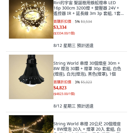
Riri的宇宙 聖誕樹用蜈蚣燈串 LED
16p 300cm 3200燈 + 變壓器 24V +
遙控器 IR + 延長線 3m 3p 套組, 1套,
混合色
首購折扣價
5
%
$3,534
$3,334
(
$3334.00/1個
)
8/12 星期三
預計送達
String World 串燈 30個燈座 30m +
8W 燈泡 30顆 + 燈罩 30p 套組, 白色
(燈座), 白光(燈泡), 黑色(燈罩), 1個
首購折扣價
3
%
$5,023
$4,823
(
$4823.00/1個
)
8/12 星期三
預計送達
String World 串燈 20公尺 20個燈座
+ 8W燈泡 20入 + 燈罩 20入 套組, 白