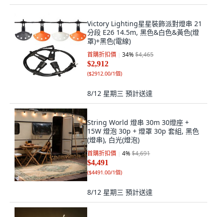
Victory Lighting星星裝飾派對燈串 21
分段 E26 14.5m, 黑色&白色&黃色(燈
罩)+黑色(電線)
首購折扣價
34
%
$4,465
$2,912
(
$2912.00/1個
)
8/12 星期三
預計送達
String World 燈串 30m 30燈座 +
15W 燈泡 30p + 燈罩 30p 套組, 黑色
(燈串), 白光(燈泡)
首購折扣價
4
%
$4,691
$4,491
(
$4491.00/1個
)
8/12 星期三
預計送達