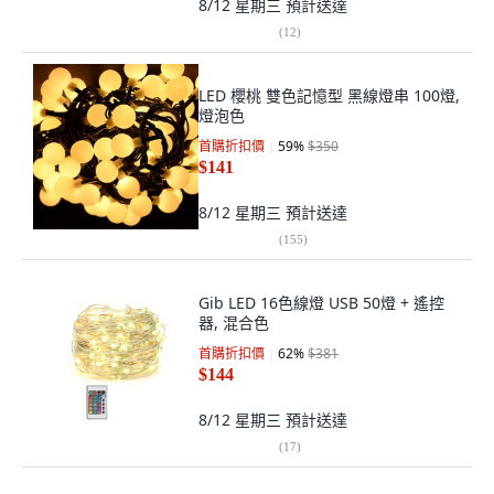
8/12 星期三
預計送達
(
12
)
LED 櫻桃 雙色記憶型 黑線燈串 100燈,
燈泡色
首購折扣價
59
%
$350
$141
8/12 星期三
預計送達
(
155
)
Gib LED 16色線燈 USB 50燈 + 遙控
器, 混合色
首購折扣價
62
%
$381
$144
8/12 星期三
預計送達
(
17
)