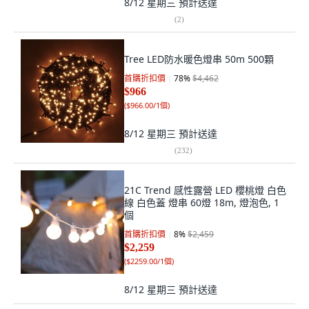
8/12 星期三
預計送達
(
2
)
Tree LED防水暖色燈串 50m 500顆
首購折扣價
78
%
$4,462
$966
(
$966.00/1個
)
8/12 星期三
預計送達
(
232
)
21C Trend 感性露營 LED 櫻桃燈 白色
線 白色蓋 燈串 60燈 18m, 燈泡色, 1
個
首購折扣價
8
%
$2,459
$2,259
(
$2259.00/1個
)
8/12 星期三
預計送達