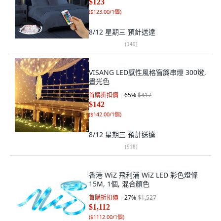
$123
(
$123.00/1個
)
8/12 星期三
預計送達
(
149
)
VISANG LED感性風格窗簾串燈 300燈,
晝光色
首購折扣價
65
%
$417
$142
(
$142.00/1個
)
8/12 星期三
預計送達
(
918
)
香港 WiZ 飛利浦 WiZ LED 彩色燈條
15M, 1個, 混合顏色
首購折扣價
27
%
$1,527
$1,112
(
$1112.00/1個
)