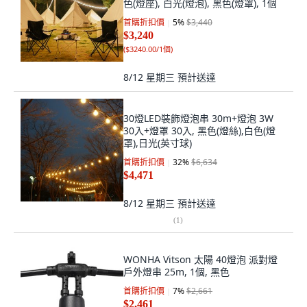
色(燈座), 白光(燈泡), 黑色(燈罩), 1個
首購折扣價
5
%
$3,440
$3,240
(
$3240.00/1個
)
8/12 星期三
預計送達
30燈LED裝飾燈泡串 30m+燈泡 3W
30入+燈罩 30入, 黑色(燈絲),白色(燈
罩),日光(英寸球)
首購折扣價
32
%
$6,634
$4,471
8/12 星期三
預計送達
(
1
)
WONHA Vitson 太陽 40燈泡 派對燈
戶外燈串 25m, 1個, 黑色
首購折扣價
7
%
$2,661
$2,461