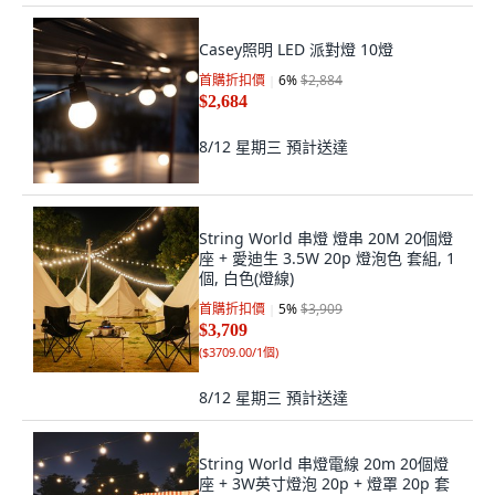
Casey照明 LED 派對燈 10燈
首購折扣價
6
%
$2,884
$2,684
8/12 星期三
預計送達
String World 串燈 燈串 20M 20個燈
座 + 愛迪生 3.5W 20p 燈泡色 套組, 1
個, 白色(燈線)
首購折扣價
5
%
$3,909
$3,709
(
$3709.00/1個
)
8/12 星期三
預計送達
String World 串燈電線 20m 20個燈
座 + 3W英寸燈泡 20p + 燈罩 20p 套