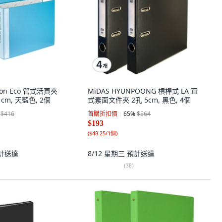
oon Eco 管式活頁夾
MiDAS HYUNPOONG 槓桿式 LA 直
7 cm, 天藍色, 2個
式素面文件夾 2孔 5cm, 黑色, 4個
$416
首購折扣價
65
%
$564
$193
(
$48.25/1個
)
計送達
8/12 星期三
預計送達
(
38
)