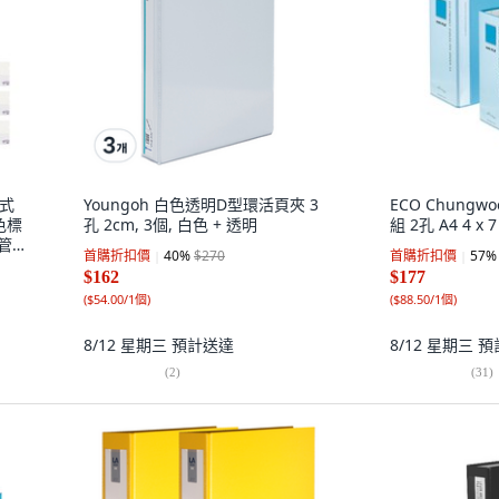
夾式
Youngoh 白色透明D型環活頁夾 3
ECO Chungw
彩色標
孔 2cm, 3個, 白色 + 透明
組 2孔 A4 4 x 
(管
首購折扣價
40
%
$270
首購折扣價
57
%
1套
$162
$177
(
$54.00/1個
)
(
$88.50/1個
)
8/12 星期三
預計送達
8/12 星期三
預
(
2
)
(
31
)