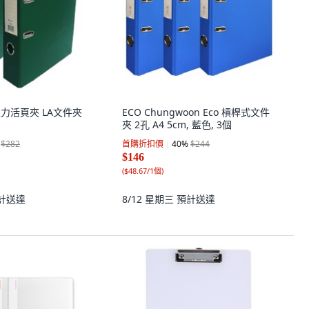
孔強力活頁夾 LA文件夾
ECO Chungwoon Eco 槓桿式文件
夾 2孔 A4 5cm, 藍色, 3個
$282
首購折扣價
40
%
$244
$146
(
$48.67/1個
)
計送達
8/12 星期三
預計送達