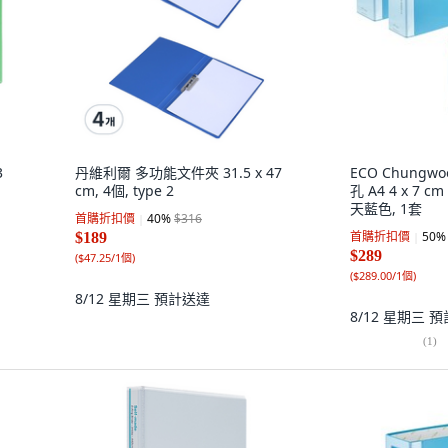
3
丹維利爾 多功能文件夾 31.5 x 47
ECO Chungw
cm, 4個, type 2
孔 A4 4 x 7 cm 
天藍色, 1套
首購折扣價
40
%
$316
首購折扣價
50
%
$189
$289
(
$47.25/1個
)
(
$289.00/1個
)
8/12 星期三
預計送達
8/12 星期三
預
(
1
)