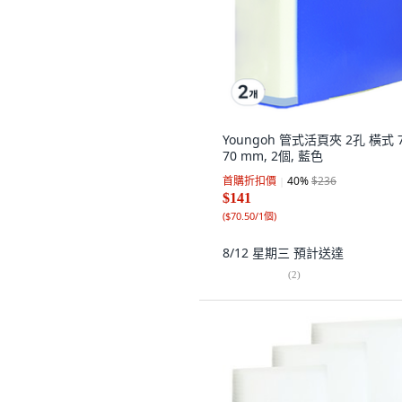
Youngoh 管式活頁夾 2孔 橫式 7
70 mm, 2個, 藍色
首購折扣價
40
%
$236
$141
(
$70.50/1個
)
8/12 星期三
預計送達
(
2
)