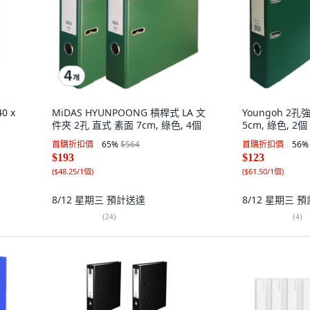
0 x
MiDAS HYUNPOONG 槓桿式 LA 文
Youngoh 2
件夾 2孔 直式 素面 7cm, 綠色, 4個
5cm, 綠色, 2個
首購折扣價
65
%
$564
首購折扣價
56
%
$193
$123
(
$48.25/1個
)
(
$61.50/1個
)
8/12 星期三
預計送達
8/12 星期三
預
(
24
)
(
4
)