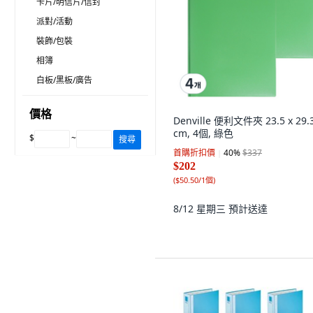
卡片/明信片/信封
派對/活動
裝飾/包裝
相簿
白板/黑板/廣告
價格
Denville 便利文件夾 23.5 x 29.
cm, 4個, 綠色
$
~
搜尋
首購折扣價
40
%
$337
$202
(
$50.50/1個
)
8/12 星期三
預計送達