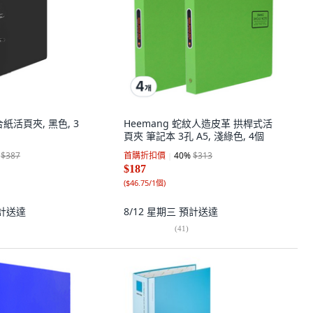
 合紙活頁夾, 黑色, 3
Heemang 蛇紋人造皮革 拱桿式活
頁夾 筆記本 3孔 A5, 淺綠色, 4個
$387
首購折扣價
40
%
$313
$187
(
$46.75/1個
)
計送達
8/12 星期三
預計送達
(
41
)