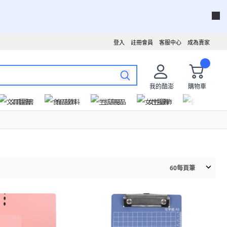
登入
註冊會員
客服中心
成為賣家
我的酷澎
購物車
文具圖書
食品飲料
生活用品
女性服飾
運動戶外
60
每頁筆