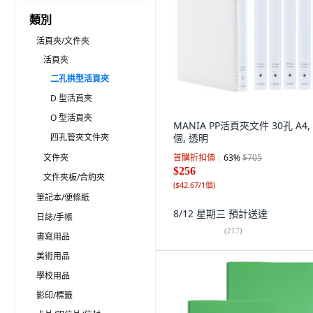
類別
活頁夾/文件夾
活頁夾
二孔拱型活頁夾
D 型活頁夾
O 型活頁夾
MANIA PP活頁夾文件 30孔 A4, 
四孔管夾文件夾
個, 透明
文件夾
首購折扣價
63
%
$705
$256
文件夾板/合約夾
(
$42.67/1個
)
筆記本/便條紙
8/12 星期三
預計送達
日誌/手帳
(
217
)
書寫用品
美術用品
學校用品
影印/標籤