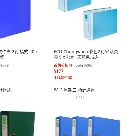
文件夾 2孔 橫式 40 x
ECO Chungwoon 彩色2孔A4活頁
3個
夾 9 x 7cm, 天藍色, 2入
$253
首購折扣價
55
%
$396
$177
(
$88.50/1個
)
計送達
8/12 星期三
預計送達
(
111
)