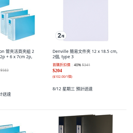
oon 管夾活頁夾組 2
Denville 簡易文件夾 12 x 18.5 cm,
2p + 6 x 7cm 2p,
2個, type 3
首購折扣價
40
%
$341
$583
$204
(
$102.00/1個
)
8/12 星期三
預計送達
計送達