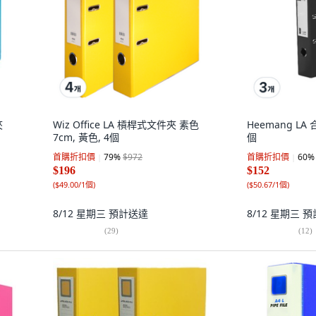
夾
Wiz Office LA 槓桿式文件夾 素色
Heemang LA
7cm, 黃色, 4個
個
首購折扣價
79
%
$972
首購折扣價
60
%
$196
$152
(
$49.00/1個
)
(
$50.67/1個
)
8/12 星期三
預計送達
8/12 星期三
預
(
29
)
(
12
)