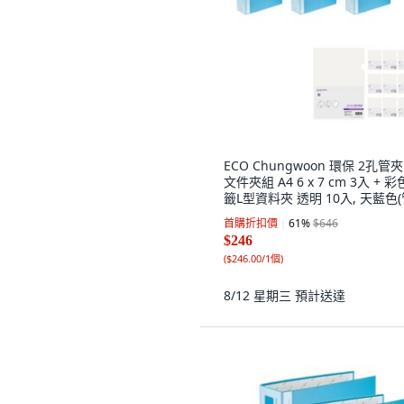
ECO Chungwoon 環保 2孔管
文件夾組 A4 6 x 7 cm 3入 + 
籤L型資料夾 透明 10入, 天藍色
夾式文件夾), 透明(L型資料夾), 
首購折扣價
61
%
$646
$246
(
$246.00/1個
)
8/12 星期三
預計送達