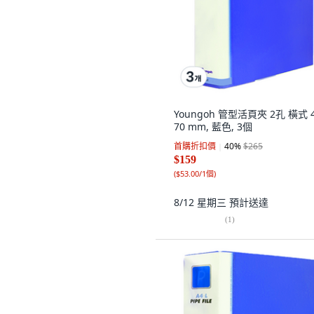
Youngoh 管型活頁夾 2孔 橫式 4
70 mm, 藍色, 3個
首購折扣價
40
%
$265
$159
(
$53.00/1個
)
8/12 星期三
預計送達
(
1
)