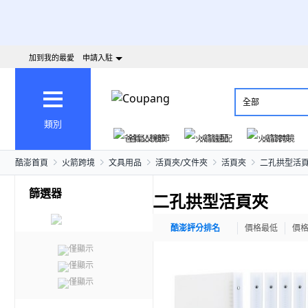
加到我的最愛
申請入駐
全部
類別
爸氣父親節
火箭速配
火箭跨境
酷澎首頁
火箭跨境
文具用品
活頁夾/文件夾
活頁夾
二孔拱型活
篩選器
二孔拱型活頁夾
酷澎評分排名
價格最低
價
僅顯示
僅顯示
僅顯示