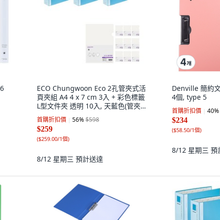
6
ECO Chungwoon Eco 2孔管夾式活
Denville 簡約文
頁夾組 A4 4 x 7 cm 3入 + 彩色標籤
4個, type 5
L型文件夾 透明 10入, 天藍色(管夾
首購折扣價
40
%
式活頁夾), 透明(L型夾), 1套
首購折扣價
56
%
$598
$234
$259
(
$58.50/1個
)
(
$259.00/1個
)
8/12 星期三
預
8/12 星期三
預計送達