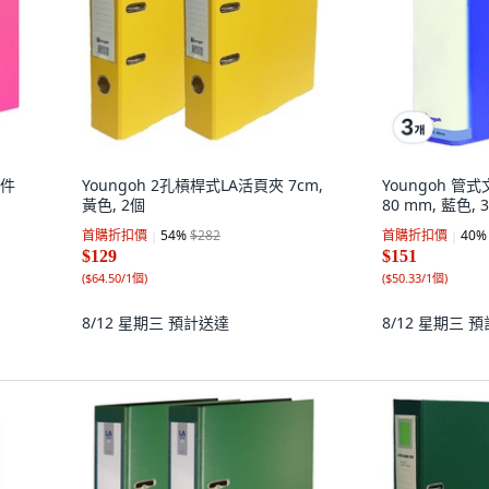
文件
Youngoh 2孔槓桿式LA活頁夾 7cm,
Youngoh 管式
黃色, 2個
80 mm, 藍色, 
首購折扣價
54
%
$282
首購折扣價
40
%
$129
$151
(
$64.50/1個
)
(
$50.33/1個
)
8/12 星期三
預計送達
8/12 星期三
預