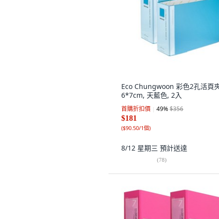
Eco Chungwoon 彩色2孔活頁
6*7cm, 天藍色, 2入
首購折扣價
49
%
$356
$181
(
$90.50/1個
)
8/12 星期三
預計送達
(
78
)