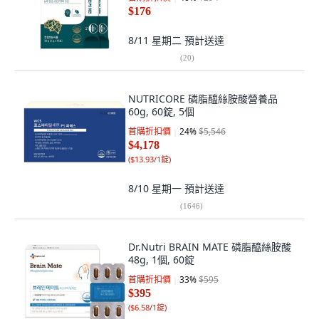
$176
8/11 星期二
預計送達
(
20
)
NUTRICORE 磷脂醯絲胺酸營養品
60g, 60錠, 5個
首購折扣價
24
%
$5,546
$4,178
(
$13.93/1錠
)
8/10 星期一
預計送達
(
1646
)
Dr.Nutri BRAIN MATE 磷脂醯絲胺酸
48g, 1個, 60錠
首購折扣價
33
%
$595
$395
(
$6.58/1錠
)