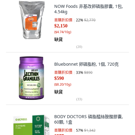
NOW Foods 非基改卵磷脂膠囊, 1包,
4.54kg
首購折扣價
22
%
$2,770
$2,150
(
$4.74/10g
)
缺貨
(
20
)
Bluebonnet 卵磷脂粉, 1個, 720克
首購折扣價
33
%
$890
$590
(
$8.20/10g
)
缺貨
(
33
)
BODY DOCTORS 磷脂醯絲胺酸膠囊,
60顆, 1盒
首購折扣價
57
%
$1,342