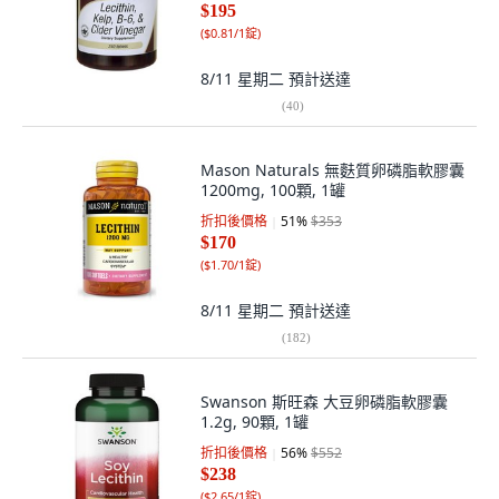
$195
(
$0.81/1錠
)
8/11 星期二
預計送達
(
40
)
Mason Naturals 無麩質卵磷脂軟膠囊
1200mg, 100顆, 1罐
折扣後價格
51
%
$353
$170
(
$1.70/1錠
)
8/11 星期二
預計送達
(
182
)
Swanson 斯旺森 大豆卵磷脂軟膠囊
1.2g, 90顆, 1罐
折扣後價格
56
%
$552
$238
(
$2.65/1錠
)