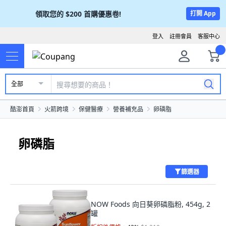
領取您的
$200
首購優惠卷!
打開 App
登入
註冊會員
客服中心
全部
酷澎首頁
火箭跨境
保健醫療
營養補充品
卵磷脂
卵磷脂
篩選器
NOW Foods 向日葵卵磷脂粉, 454g, 2
罐