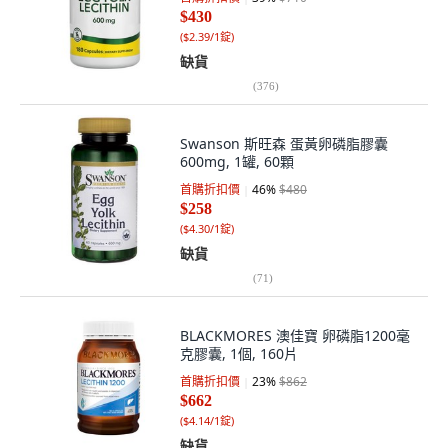
$430
(
$2.39/1錠
)
缺貨
(
376
)
Swanson 斯旺森 蛋黃卵磷脂膠囊
600mg, 1罐, 60顆
首購折扣價
46
%
$480
$258
(
$4.30/1錠
)
缺貨
(
71
)
BLACKMORES 澳佳寶 卵磷脂1200毫
克膠囊, 1個, 160片
首購折扣價
23
%
$862
$662
(
$4.14/1錠
)
缺貨