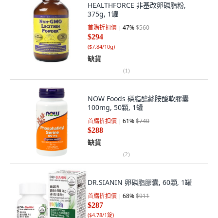
HEALTHFORCE 非基改卵磷脂粉,
375g, 1罐
首購折扣價
47
%
$560
$294
(
$7.84/10g
)
缺貨
(
1
)
NOW Foods 磷脂醯絲胺酸軟膠囊
100mg, 50顆, 1罐
首購折扣價
61
%
$740
$288
缺貨
(
2
)
DR.SIANIN 卵磷脂膠囊, 60顆, 1罐
首購折扣價
68
%
$911
$287
(
$4.78/1錠
)