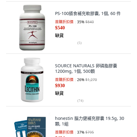
PS-100膳食補充軟膠囊, 1個, 60 件
首購折扣價
35
%
$840
$540
缺貨
(
5
)
SOURCE NATURALS 卵磷脂膠囊
1200mg, 1個, 500顆
首購折扣價
26
%
$1,270
$930
缺貨
(
74
)
honestin 腦力健補充膠囊 19.5g, 30
顆, 1組
首購折扣價
37
%
$795