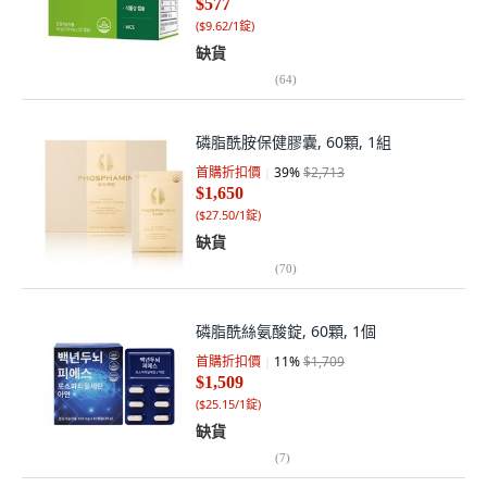
$577
(
$9.62/1錠
)
缺貨
(
64
)
磷脂酰胺保健膠囊, 60顆, 1組
首購折扣價
39
%
$2,713
$1,650
(
$27.50/1錠
)
缺貨
(
70
)
磷脂酰絲氨酸錠, 60顆, 1個
首購折扣價
11
%
$1,709
$1,509
(
$25.15/1錠
)
缺貨
(
7
)