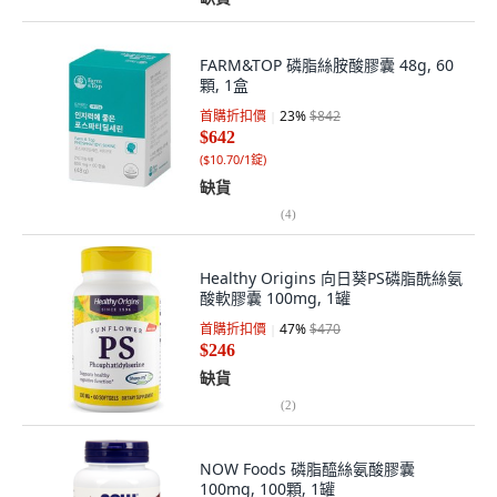
FARM&TOP 磷脂絲胺酸膠囊 48g, 60
顆, 1盒
首購折扣價
23
%
$842
$642
(
$10.70/1錠
)
缺貨
(
4
)
Healthy Origins 向日葵PS磷脂酰絲氨
酸軟膠囊 100mg, 1罐
首購折扣價
47
%
$470
$246
缺貨
(
2
)
NOW Foods 磷脂醯絲氨酸膠囊
100mg, 100顆, 1罐