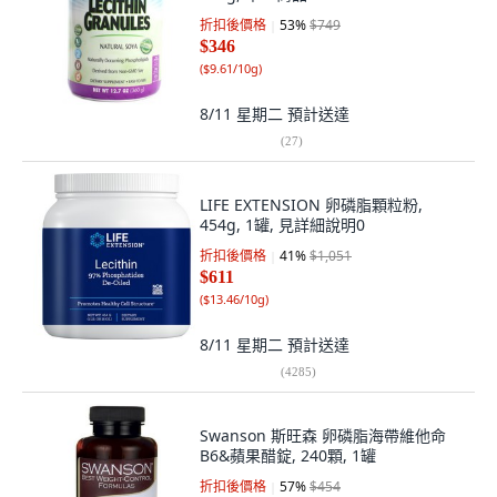
折扣後價格
53
%
$749
$346
(
$9.61/10g
)
8/11 星期二
預計送達
(
27
)
LIFE EXTENSION 卵磷脂顆粒粉,
454g, 1罐, 見詳細說明0
折扣後價格
41
%
$1,051
$611
(
$13.46/10g
)
8/11 星期二
預計送達
(
4285
)
Swanson 斯旺森 卵磷脂海帶維他命
B6&蘋果醋錠, 240顆, 1罐
折扣後價格
57
%
$454