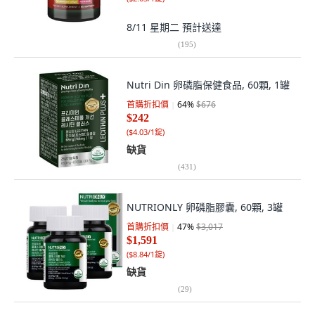
8/11 星期二
預計送達
(
195
)
Nutri Din 卵磷脂保健食品, 60顆, 1罐
首購折扣價
64
%
$676
$242
(
$4.03/1錠
)
缺貨
(
431
)
NUTRIONLY 卵磷脂膠囊, 60顆, 3罐
首購折扣價
47
%
$3,017
$1,591
(
$8.84/1錠
)
缺貨
(
29
)