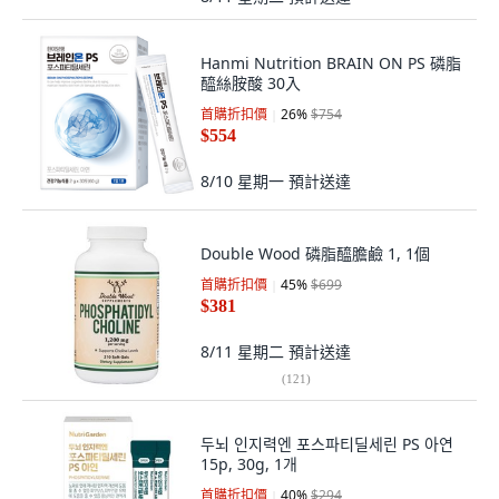
Hanmi Nutrition BRAIN ON PS 磷脂
醯絲胺酸 30入
首購折扣價
26
%
$754
$554
8/10 星期一
預計送達
Double Wood 磷脂醯膽鹼 1, 1個
首購折扣價
45
%
$699
$381
8/11 星期二
預計送達
(
121
)
두뇌 인지력엔 포스파티딜세린 PS 아연
15p, 30g, 1개
首購折扣價
40
%
$294