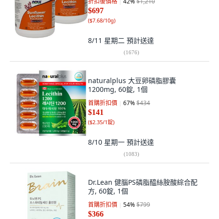
折扣後價格
42
%
$1,210
$697
(
$7.68/10g
)
8/11 星期二
預計送達
(
1676
)
naturalplus 大豆卵磷脂膠囊
1200mg, 60錠, 1個
首購折扣價
67
%
$434
$141
(
$2.35/1錠
)
8/10 星期一
預計送達
(
1083
)
Dr.Lean 健腦PS磷脂醯絲胺酸綜合配
方, 60錠, 1個
首購折扣價
54
%
$799
$366