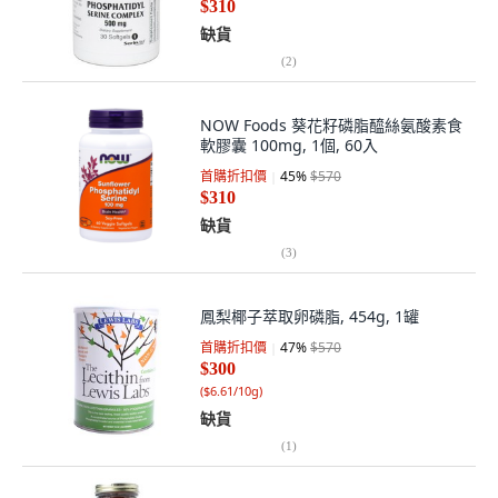
$310
缺貨
(
2
)
NOW Foods 葵花籽磷脂醯絲氨酸素食
軟膠囊 100mg, 1個, 60入
首購折扣價
45
%
$570
$310
缺貨
(
3
)
鳳梨椰子萃取卵磷脂, 454g, 1罐
首購折扣價
47
%
$570
$300
(
$6.61/10g
)
缺貨
(
1
)