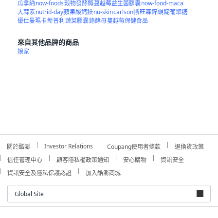
瓜拿納
now-foods
穀物發酵酶
蔓越莓益生菌膠囊
now-food-maca
大蒜素
nutrid-day
蘋果酸鈣鎂
nu-skin
carlson
斯旺森鋅
蜆錠
葡聚糖
優仕曼瑪卡
新普利
蔬菜膠囊
鉻酵母
蔓越莓保健食品
來自其他品牌的商品
娘家
Investor Relations
關於酷澎
Coupang使用者條款
退換貨政策
信任管理中心
顧客隱私權政策通知
安心購物
資訊安全
資訊安全及隱私保護認證
加入酷澎商城
Global Site