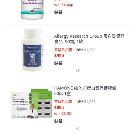
(
$71.33/10g
)
缺貨
Allergy Research Group 蛋白質保健
食品, 90顆, 1罐
首購折扣價
26
%
$1,300
$950
缺貨
(
2
)
HAMONE 維他命蛋白質保健膠囊,
60g, 1盒
首購折扣價
18
%
$1,095
$895
(
$14.92/1錠
)
缺貨
(
6
)