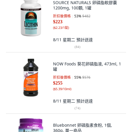
SOURCE NATURALS 卵磷脂軟膠囊
1200mg, 100顆, 1罐
折扣後價格
53
%
$482
$223
(
$2.23/1錠
)
8/11 星期二
預計送達
(
84
)
NOW Foods 葵花卵磷脂液, 473ml, 1
罐
折扣後價格
55
%
$576
$255
(
$5.39/10ml
)
8/11 星期二
預計送達
(
74
)
Bluebonnet 卵磷脂素食粉, 1個,
360g, 單一商品