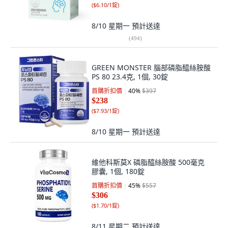
(
$6.10/1錠
)
8/10 星期一
預計送達
(
494
)
GREEN MONSTER 腦部磷脂醯絲胺酸
PS 80 23.4克, 1個, 30錠
首購折扣價
40
%
$397
$238
(
$7.93/1錠
)
8/10 星期一
預計送達
維他科斯莫X 磷脂醯絲胺酸 500毫克
膠囊, 1個, 180錠
首購折扣價
45
%
$557
$306
(
$1.70/1錠
)
8/11 星期二
預計送達