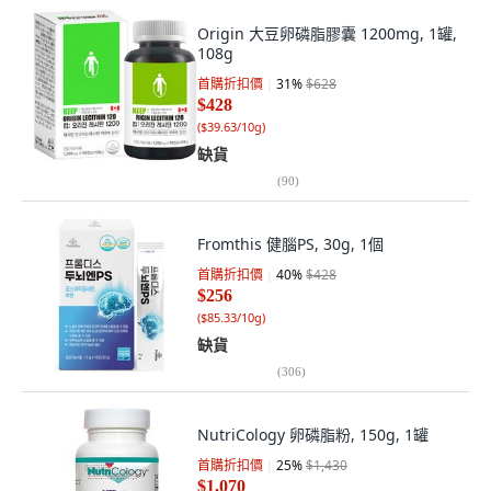
Origin 大豆卵磷脂膠囊 1200mg, 1罐,
108g
首購折扣價
31
%
$628
$428
(
$39.63/10g
)
缺貨
(
90
)
Fromthis 健腦PS, 30g, 1個
首購折扣價
40
%
$428
$256
(
$85.33/10g
)
缺貨
(
306
)
NutriCology 卵磷脂粉, 150g, 1罐
首購折扣價
25
%
$1,430
$1,070