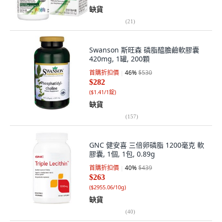
缺貨
(
21
)
Swanson 斯旺森 磷脂醯膽鹼軟膠囊
420mg, 1罐, 200顆
首購折扣價
46
%
$530
$282
(
$1.41/1錠
)
缺貨
(
157
)
GNC 健安喜 三倍卵磷脂 1200毫克 軟
膠囊, 1個, 1包, 0.89g
首購折扣價
40
%
$439
$263
(
$2955.06/10g
)
缺貨
(
40
)