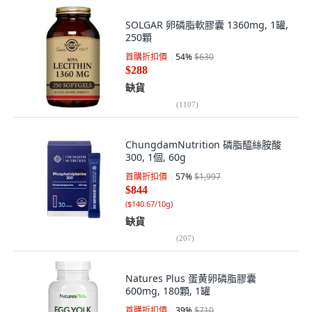
SOLGAR 卵磷脂軟膠囊 1360mg, 1罐,
250顆
首購折扣價
54
%
$630
$288
缺貨
(
1107
)
ChungdamNutrition 磷脂醯絲胺酸
300, 1個, 60g
首購折扣價
57
%
$1,997
$844
(
$140.67/10g
)
缺貨
(
207
)
Natures Plus 蛋黄卵磷脂膠囊
600mg, 180顆, 1罐
首購折扣價
39
%
$710