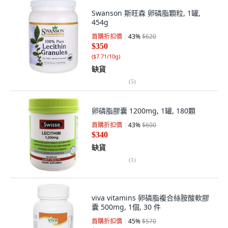
Swanson 斯旺森 卵磷脂顆粒, 1罐,
454g
首購折扣價
43
%
$620
$350
(
$7.71/10g
)
缺貨
(
5
)
卵磷脂膠囊 1200mg, 1罐, 180顆
首購折扣價
43
%
$600
$340
缺貨
(
1
)
viva vitamins 卵磷脂複合絲胺酸軟膠
囊 500mg, 1個, 30 件
首購折扣價
45
%
$570