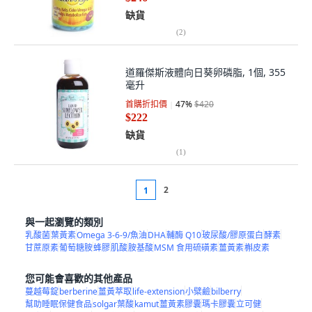
缺貨
(
2
)
道羅傑斯液體向日葵卵磷脂, 1個, 355
毫升
首購折扣價
47
%
$420
$222
缺貨
(
1
)
2
1
與一起瀏覽的類別
乳酸菌
葉黃素
Omega 3-6-9/魚油
DHA
輔酶 Q10
玻尿酸/膠原蛋白
酵素
甘蔗原素
葡萄糖胺
蜂膠
肌酸
胺基酸
MSM 食用硫磺素
薑黃素
槲皮素
您可能會喜歡的其他產品
蔓越莓錠
berberine
薑黃萃取
life-extension
小檗鹼
bilberry
幫助睡眠保健食品
solgar葉酸
kamut
薑黃素膠囊
瑪卡膠囊
立可健