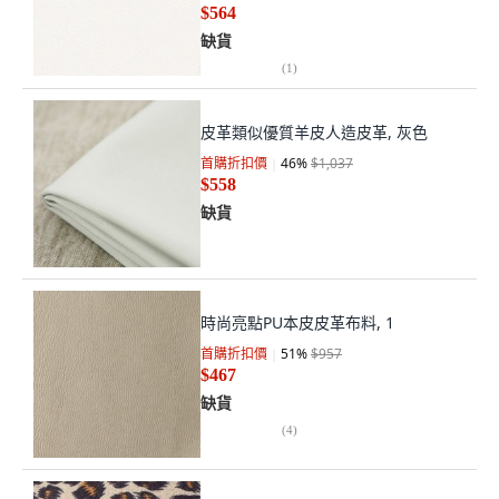
$564
缺貨
(
1
)
皮革類似優質羊皮人造皮革, 灰色
首購折扣價
46
%
$1,037
$558
缺貨
時尚亮點PU本皮皮革布料, 1
首購折扣價
51
%
$957
$467
缺貨
(
4
)