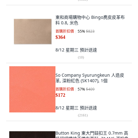
東和商場購物中心 Bingo麂皮皮革布
料 0.8, 米色
首購折扣價
55
%
$823
$364
8/12 星期三
預計送達
(
10
)
So Company Syurungkeun 人造皮
革, 深粉紅色 (SK1407), 1個
首購折扣價
57
%
$409
$172
8/12 星期三
預計送達
(
2161
)
Button King 東大門鈕扣王 0.7mm 高