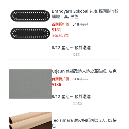
Brandyarn Sokobal 包底 橢圓形 1號
編織工具, 黑色
首購折扣價
54
%
$394
$181
(
$90.50/1套
)
8/12 星期三
預計送達
(
213
)
Utjeun 修補改造人造皮革貼紙, 灰色
首購折扣價
61
%
$352
$136
8/12 星期三
預計送達
(
1542
)
Teolsilnara 麂皮貼紙內襯 2入, 03棕
色