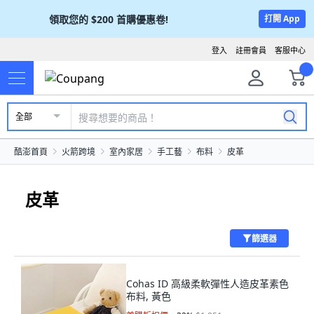
領取您的
$200
首購優惠卷!
打開 App
登入
註冊會員
客服中心
全部
酷澎首頁
火箭跨境
室內家居
手工藝
布料
皮革
皮革
篩選器
Cohas ID 高級柔軟彈性人造皮革素色
布料, 黃色