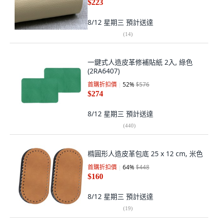
$223
8/12 星期三
預計送達
(
14
)
一鍵式人造皮革修補貼紙 2入, 綠色
(2RA6407)
首購折扣價
52
%
$576
$274
8/12 星期三
預計送達
(
440
)
橢圓形人造皮革包底 25 x 12 cm, 米色
首購折扣價
64
%
$448
$160
8/12 星期三
預計送達
(
19
)