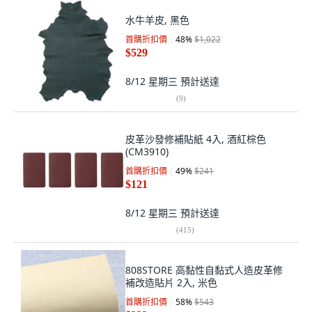
水牛羊皮, 黑色
首購折扣價
48
%
$1,022
$529
8/12 星期三
預計送達
(
9
)
皮革沙發修補貼紙 4入, 酒紅棕色
(CM3910)
首購折扣價
49
%
$241
$121
8/12 星期三
預計送達
(
415
)
808STORE 高黏性自黏式人造皮革修
補改造貼片 2入, 米色
首購折扣價
58
%
$543