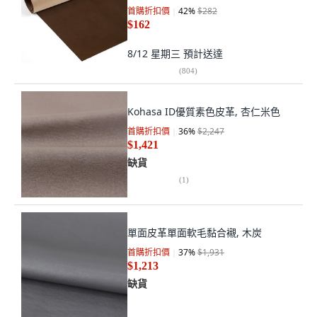
首購折扣價
42
%
$282
$162
8/12 星期三
預計送達
(
804
)
Kohasa ID優質素色皮革, 杏仁米色
首購折扣價
36
%
$2,247
$1,421
缺貨
(
1
)
單面皮革單面軟毛黏合襯, 木炭
首購折扣價
37
%
$1,931
$1,213
缺貨