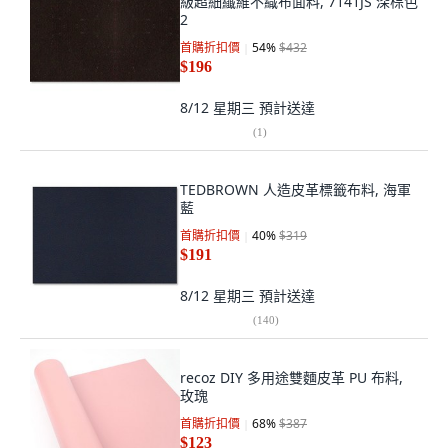
級超細纖維不織布面料, 7141JS 深棕色
2
首購折扣價
54
%
$432
$196
8/12 星期三
預計送達
(
1
)
TEDBROWN 人造皮革標籤布料, 海軍
藍
首購折扣價
40
%
$319
$191
8/12 星期三
預計送達
(
140
)
recoz DIY 多用途雙麵皮革 PU 布料,
玫瑰
首購折扣價
68
%
$387
$123