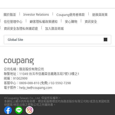
Investor Relations
關於酷澎
Coupang使用者條款
退換貨政策
信任管理中心
顧客隱私權政策通知
安心購物
資訊安全
資訊安全及隱私保護認證
加入酷澎商城
Global Site
公司名稱：酷澎股份有限公司
聯繫地址：11049 台北市信義區信義路五段7號13樓之1
統編：91002999
客服中心：0809-088-810 (免費) / 02-5592-7298
電子郵件：help_tw@coupang.com
©Coupang Taiwan Co., Ltd. 保留所有權利。
本網站上顯示的所有商標、標誌和服務標誌均為酷澎股份有限公司和/或其在美國和其
他國家/地區註冊之關聯公司之所屬財產。