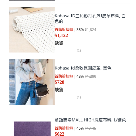
Kohasa ID三角形打孔PU皮革布料, 白
色的
首購折扣價
38
%
$1,824
$1,122
缺貨
(
1
)
Kohasa Id柔軟氛圍皮革, 黑色
首購折扣價
43
%
$1,280
$728
缺貨
(
1
)
童話商場MALL HIGH麂皮布料, L/紫色
首購折扣價
45
%
$1,145
$622