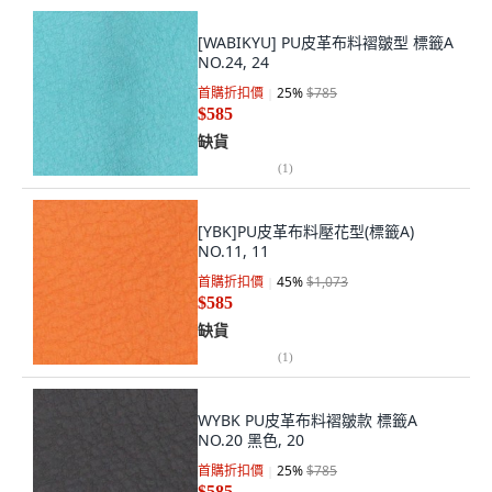
[WABIKYU] PU皮革布料褶皺型 標籤A
NO.24, 24
首購折扣價
25
%
$785
$585
缺貨
(
1
)
[YBK]PU皮革布料壓花型(標籤A)
NO.11, 11
首購折扣價
45
%
$1,073
$585
缺貨
(
1
)
WYBK PU皮革布料褶皺款 標籤A
NO.20 黑色, 20
首購折扣價
25
%
$785
$585