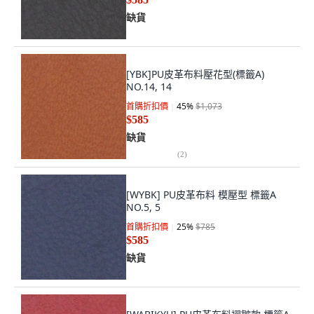
缺貨
[YBK]PU皮革布料壓花型(標籤A)
NO.14, 14
首購折扣價
45
%
$1,073
$585
缺貨
(
2
)
[WYBK] PU皮革布料 模壓型 標籤A
NO.5, 5
首購折扣價
25
%
$785
$585
缺貨