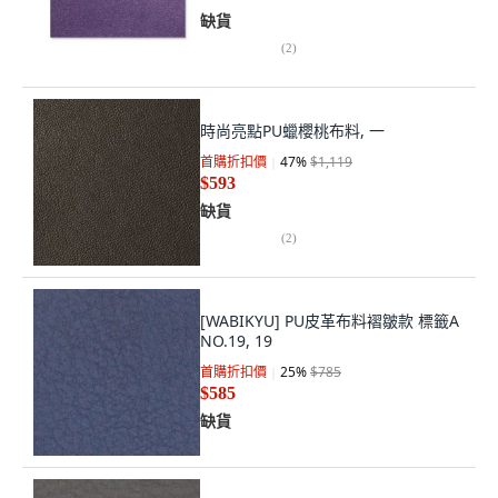
缺貨
(
2
)
時尚亮點PU蠟櫻桃布料, 一
首購折扣價
47
%
$1,119
$593
缺貨
(
2
)
[WABIKYU] PU皮革布料褶皺款 標籤A
NO.19, 19
首購折扣價
25
%
$785
$585
缺貨