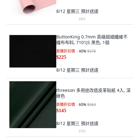
8/12 星期三
預計送達
(
42
)
ButtonKing 0.7mm 高級超細纖維不
織布布料, 7101JS 黑色, 1個
首購折扣價
40
%
$376
$225
8/12 星期三
預計送達
threeson 多用途改造皮革貼紙 4入, 深
綠色
首購折扣價
60
%
$363
$145
8/12 星期三
預計送達
(
15
)