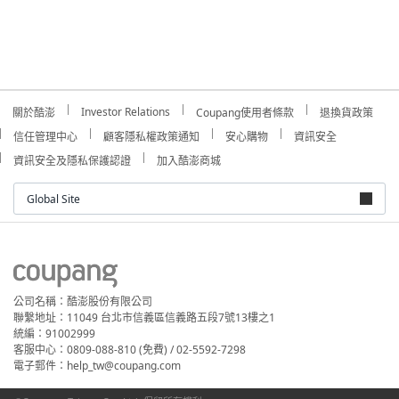
Investor Relations
關於酷澎
Coupang使用者條款
退換貨政策
信任管理中心
顧客隱私權政策通知
安心購物
資訊安全
資訊安全及隱私保護認證
加入酷澎商城
Global Site
公司名稱：酷澎股份有限公司
聯繫地址：11049 台北市信義區信義路五段7號13樓之1
統編：91002999
客服中心：0809-088-810 (免費) / 02-5592-7298
電子郵件：help_tw@coupang.com