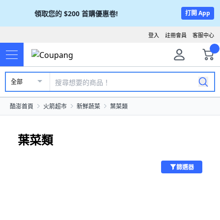
領取您的
$200
首購優惠卷!
打開 App
登入
註冊會員
客服中心
全部
酷澎首頁
火箭超市
新鮮蔬菜
葉菜類
葉菜類
篩選器