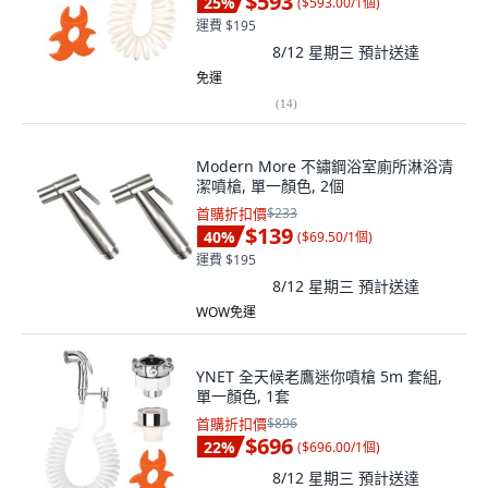
$593
25
%
(
$593.00/1個
)
運費 $195
8/12 星期三
預計送達
免運
(
14
)
Modern More 不鏽鋼浴室廁所淋浴清
潔噴槍, 單一顏色, 2個
首購折扣價
$233
$139
40
%
(
$69.50/1個
)
運費 $195
8/12 星期三
預計送達
WOW免運
YNET 全天候老鷹迷你噴槍 5m 套組,
單一顏色, 1套
首購折扣價
$896
$696
22
%
(
$696.00/1個
)
8/12 星期三
預計送達