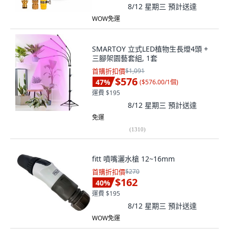
8/12 星期三
預計送達
WOW免運
SMARTOY 立式LED植物生長燈4頭 +
三腳架園藝套組, 1套
首購折扣價
$1,091
$576
47
%
(
$576.00/1個
)
運費 $195
8/12 星期三
預計送達
免運
(
1310
)
fitt 噴嘴灑水槍 12~16mm
首購折扣價
$270
$162
40
%
運費 $195
8/12 星期三
預計送達
WOW免運