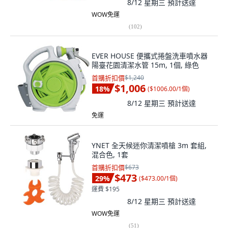
8/12 星期三
預計送達
WOW免運
(
102
)
EVER HOUSE 便攜式捲盤洗車噴水器
陽臺花園清潔水管 15m, 1個, 綠色
首購折扣價
$1,240
$1,006
18
%
(
$1006.00/1個
)
8/12 星期三
預計送達
免運
YNET 全天候迷你清潔噴槍 3m 套組,
混合色, 1套
首購折扣價
$673
$473
29
%
(
$473.00/1個
)
運費 $195
8/12 星期三
預計送達
WOW免運
(
51
)