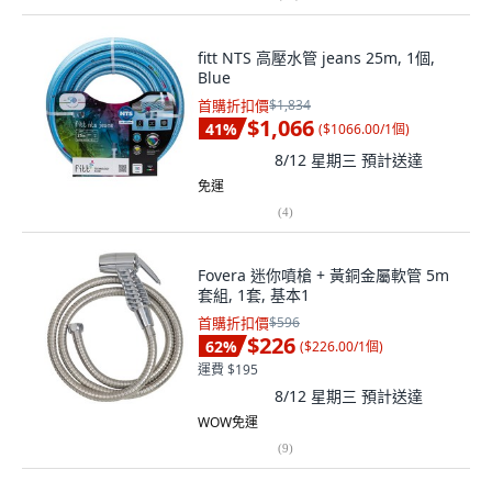
fitt NTS 高壓水管 jeans 25m, 1個,
Blue
首購折扣價
$1,834
$1,066
41
%
(
$1066.00/1個
)
8/12 星期三
預計送達
免運
(
4
)
Fovera 迷你噴槍 + 黃銅金屬軟管 5m
套組, 1套, 基本1
首購折扣價
$596
$226
62
%
(
$226.00/1個
)
運費 $195
8/12 星期三
預計送達
WOW免運
(
9
)