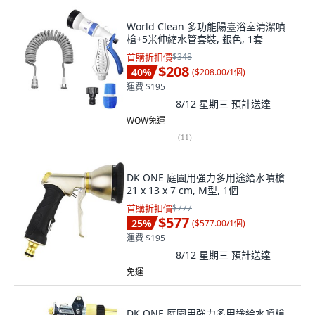
World Clean 多功能陽臺浴室清潔噴
槍+5米伸縮水管套裝, 銀色, 1套
首購折扣價
$348
$208
40
%
(
$208.00/1個
)
運費 $195
8/12 星期三
預計送達
WOW免運
(
11
)
DK ONE 庭園用強力多用途給水噴槍
21 x 13 x 7 cm, M型, 1個
首購折扣價
$777
$577
25
%
(
$577.00/1個
)
運費 $195
8/12 星期三
預計送達
免運
DK ONE 庭園用強力多用途給水噴槍