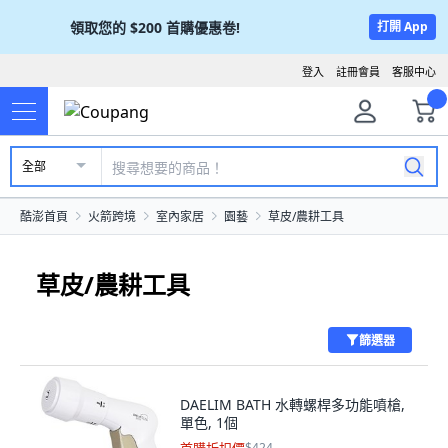
領取您的
$200
首購優惠卷!
打開 App
登入
註冊會員
客服中心
全部
酷澎首頁
火箭跨境
室內家居
園藝
草皮/農耕工具
草皮/農耕工具
篩選器
DAELIM BATH 水轉螺桿多功能噴槍,
單色, 1個
$424