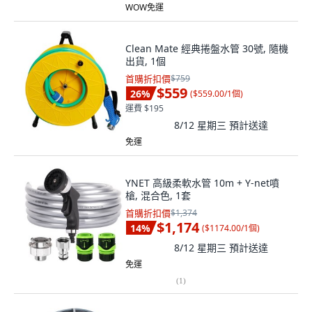
WOW免運
Clean Mate 經典捲盤水管 30號, 隨機
出貨, 1個
首購折扣價
$759
$559
26
%
(
$559.00/1個
)
運費 $195
8/12 星期三
預計送達
免運
YNET 高級柔軟水管 10m + Y-net噴
槍, 混合色, 1套
首購折扣價
$1,374
$1,174
14
%
(
$1174.00/1個
)
8/12 星期三
預計送達
免運
(
1
)