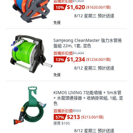
首購折扣價
$1,820
$1,620
10
%
(
$1620.00/1個
)
8/12 星期三
預計送達
免運
SamJeong CleanMaster 強力水管捲
盤組 22m, 1套, 混色
首購折扣價
$1,434
$1,234
13
%
(
$1234.00/1個
)
8/12 星期三
預計送達
免運
KIMOS LIVING 7功能噴槍 + 5m水管
+ 水龍頭連接器 + 收納掛架組, 1組, 混
色
首購折扣價
$503
$213
57
%
(
$213.00/1個
)
運費 $195
8/12 星期三
預計送達