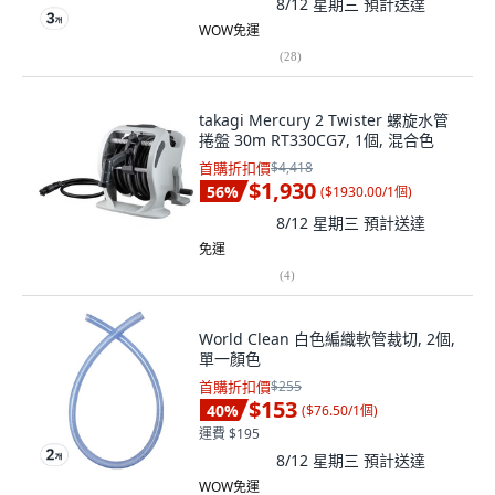
8/12 星期三
預計送達
WOW免運
(
28
)
takagi Mercury 2 Twister 螺旋水管
捲盤 30m RT330CG7, 1個, 混合色
首購折扣價
$4,418
$1,930
56
%
(
$1930.00/1個
)
8/12 星期三
預計送達
免運
(
4
)
World Clean 白色編織軟管裁切, 2個,
單一顏色
首購折扣價
$255
$153
40
%
(
$76.50/1個
)
運費 $195
8/12 星期三
預計送達
WOW免運