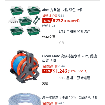
abm 育苗盤 12格 綠色, 5個
首購折扣價
$388
$232
40
%
(
$46.40/1個
)
運費 $195
8/12 星期三
預計送達
WOW免運
(
23
)
Clean Mate 高級捲盤水管 28m, 隨機
出貨, 1個
首購折扣價
$1,446
$1,246
13
%
(
$1246.00/1個
)
8/12 星期三
預計送達
免運
扁平水龍頭 3件組 10m, 混合顏色, 1套
首購折扣價
$447