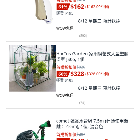
首購折扣價
$162
61
%
(
$162.00/1個
)
運費 $195
8/12 星期三
預計送達
WOW免運
(
592
)
HorTus Garden 家用組裝式大型塑膠
溫室 JS05, 1個
首購折扣價
$820
$328
60
%
(
$328.00/1個
)
運費 $195
8/12 星期三
預計送達
WOW免運
(
74
)
comet 彈簧水管組 7.5m (建議使用距
離： 4-5m), 1個, 混合色
首購折扣價
$287