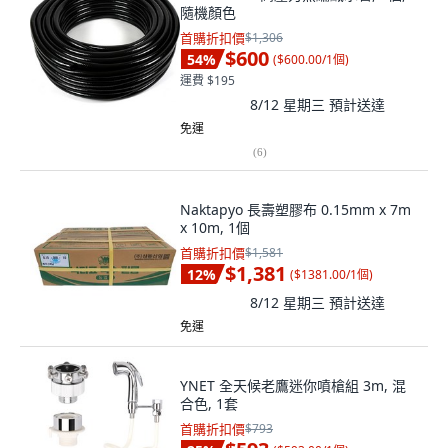
隨機顏色
首購折扣價
$1,306
$600
54
%
(
$600.00/1個
)
運費 $195
8/12 星期三
預計送達
免運
(
6
)
Naktapyo 長壽塑膠布 0.15mm x 7m
x 10m, 1個
首購折扣價
$1,581
$1,381
12
%
(
$1381.00/1個
)
8/12 星期三
預計送達
免運
YNET 全天候老鷹迷你噴槍組 3m, 混
合色, 1套
首購折扣價
$793