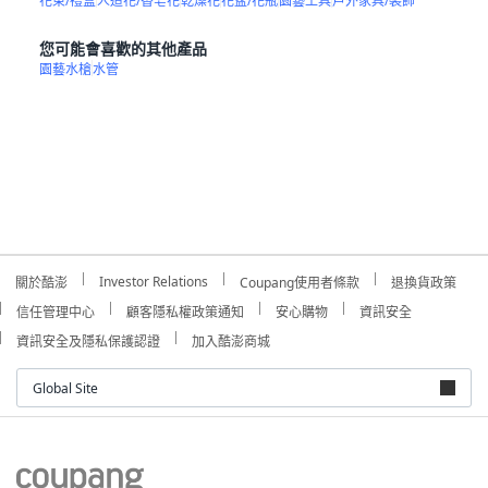
花束/禮盒
人造花/香皂花
乾燥花
花盆/花瓶
園藝工具
戶外家具/裝飾
您可能會喜歡的其他產品
園藝水槍
水管
Investor Relations
關於酷澎
Coupang使用者條款
退換貨政策
信任管理中心
顧客隱私權政策通知
安心購物
資訊安全
資訊安全及隱私保護認證
加入酷澎商城
Global Site