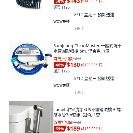
$143
50
%
(
$143.00/1個
)
運費 $195
8/12 星期三
預計送達
WOW免運
(
6949
)
SamJeong CleanMaster 一鍵式洗車
水管圓形噴槍 5m, 混合色, 1個
首購折扣價
$244
$130
46
%
(
$130.00/1個
)
運費 $195
8/12 星期三
預計送達
WOW免運
(
1932
)
comet 浴室清潔SUS不鏽鋼噴槍 + 螺
旋水管3m套組, 銀色, 1套
首購折扣價
$622
$189
69
%
(
$189.00/1個
)