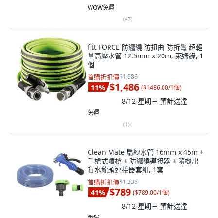
WOW免運
(
47
)
fitt FORCE 防纏繞 防扭曲 防折彎 超輕
量高壓水管 12.5mm x 20m, 萊姆綠, 1
個
首購折扣價
$1,686
$1,486
11
%
(
$1486.00/1個
)
8/12 星期三
預計送達
免運
(
1
)
Clean Mate 扁紗水管 16mm x 45m +
手槍式噴槍 + 防纏繞連接器 + 隨機出
貨水龍頭連接器套組, 1套
首購折扣價
$1,338
$789
41
%
(
$789.00/1個
)
8/12 星期三
預計送達
免運