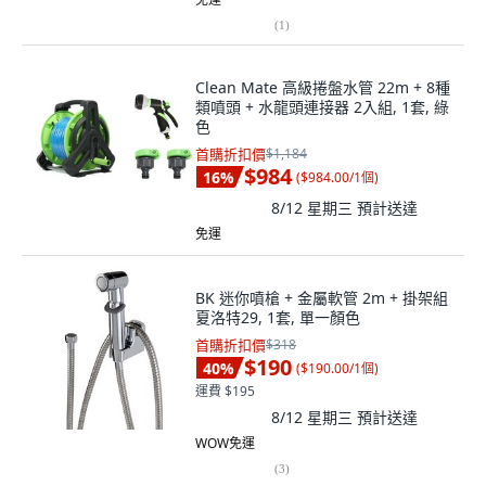
(
1
)
Clean Mate 高級捲盤水管 22m + 8種
類噴頭 + 水龍頭連接器 2入組, 1套, 綠
色
首購折扣價
$1,184
$984
16
%
(
$984.00/1個
)
8/12 星期三
預計送達
免運
BK 迷你噴槍 + 金屬軟管 2m + 掛架組
夏洛特29, 1套, 單一顏色
首購折扣價
$318
$190
40
%
(
$190.00/1個
)
運費 $195
8/12 星期三
預計送達
WOW免運
(
3
)