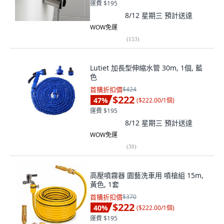
運費 $195
8/12 星期三
預計送達
WOW免運
(
153
)
Lutiet 加長型伸縮水管 30m, 1個, 藍
色
首購折扣價
$424
$222
47
%
(
$222.00/1個
)
運費 $195
8/12 星期三
預計送達
WOW免運
(
30
)
高壓噴霧器 園藝洗車用 噴槍組 15m,
黃色, 1套
首購折扣價
$370
$222
40
%
(
$222.00/1個
)
運費 $195