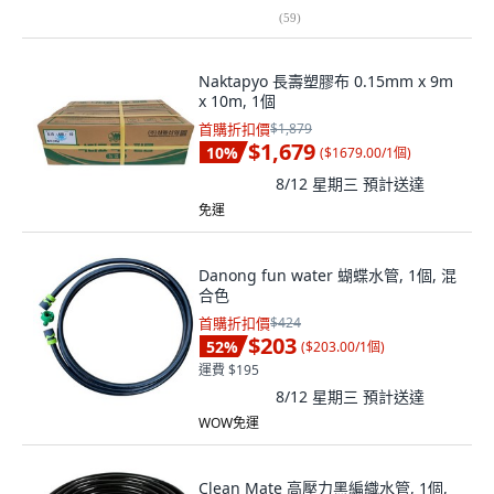
(
59
)
Naktapyo 長壽塑膠布 0.15mm x 9m
x 10m, 1個
首購折扣價
$1,879
$1,679
10
%
(
$1679.00/1個
)
8/12 星期三
預計送達
免運
Danong fun water 蝴蝶水管, 1個, 混
合色
首購折扣價
$424
$203
52
%
(
$203.00/1個
)
運費 $195
8/12 星期三
預計送達
WOW免運
Clean Mate 高壓力黑編織水管, 1個,