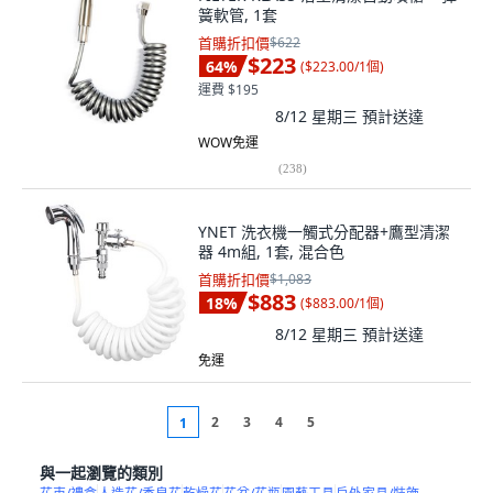
簧軟管, 1套
首購折扣價
$622
$223
64
%
(
$223.00/1個
)
運費 $195
8/12 星期三
預計送達
WOW免運
(
238
)
YNET 洗衣機一觸式分配器+鷹型清潔
器 4m組, 1套, 混合色
首購折扣價
$1,083
$883
18
%
(
$883.00/1個
)
8/12 星期三
預計送達
免運
2
3
4
5
1
與一起瀏覽的類別