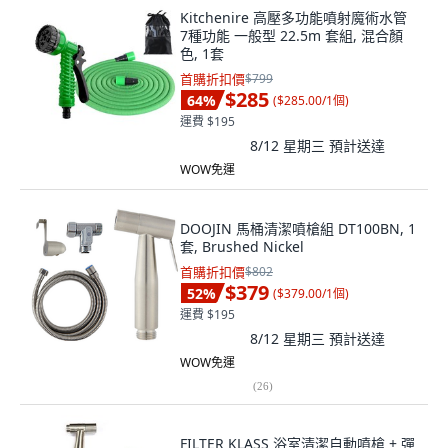
Kitchenire 高壓多功能噴射魔術水管
7種功能 一般型 22.5m 套組, 混合顏
色, 1套
首購折扣價
$799
$285
64
%
(
$285.00/1個
)
運費 $195
8/12 星期三
預計送達
WOW免運
DOOJIN 馬桶清潔噴槍組 DT100BN, 1
套, Brushed Nickel
首購折扣價
$802
$379
52
%
(
$379.00/1個
)
運費 $195
8/12 星期三
預計送達
WOW免運
(
26
)
FILTER KLASS 浴室清潔自動噴槍 + 彈