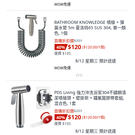
WOW免運
BATHROOM KNOWLEDGE 噴槍 + 彈
簧水管 5m 夏洛特65 SUS 304, 單一顏
色, 1個
首購折扣價
$201
$120
40
%
(
$120.00/1個
)
運費 $195
8/12 星期三
預計送達
WOW免運
(
11
)
PDS Living 強力沖洗浴室304不鏽鋼清
潔噴槍頭 + 壁掛架 + 鐵氟龍膠帶套組,
混合色, 1套
首購折扣價
$201
$120
40
%
(
$120.00/1個
)
運費 $195
8/12 星期三
預計送達