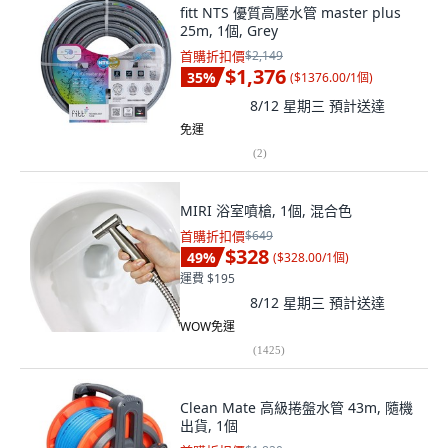
fitt NTS 優質高壓水管 master plus
25m, 1個, Grey
首購折扣價
$2,149
$1,376
35
%
(
$1376.00/1個
)
8/12 星期三
預計送達
免運
(
2
)
MIRI 浴室噴槍, 1個, 混合色
首購折扣價
$649
$328
49
%
(
$328.00/1個
)
運費 $195
8/12 星期三
預計送達
WOW免運
(
1425
)
Clean Mate 高級捲盤水管 43m, 隨機
出貨, 1個