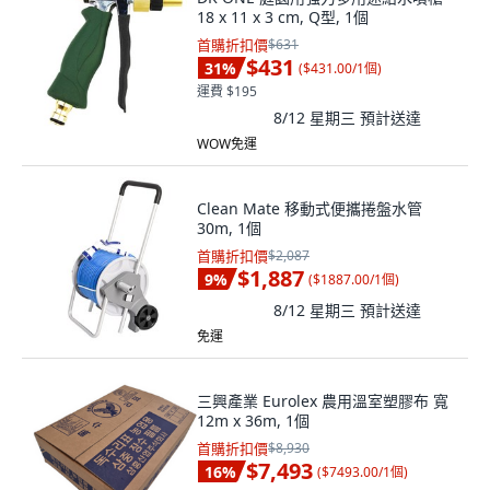
18 x 11 x 3 cm, Q型, 1個
首購折扣價
$631
$431
31
%
(
$431.00/1個
)
運費 $195
8/12 星期三
預計送達
WOW免運
Clean Mate 移動式便攜捲盤水管
30m, 1個
首購折扣價
$2,087
$1,887
9
%
(
$1887.00/1個
)
8/12 星期三
預計送達
免運
三興產業 Eurolex 農用溫室塑膠布 寬
12m x 36m, 1個
首購折扣價
$8,930
$7,493
16
%
(
$7493.00/1個
)