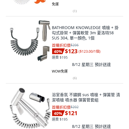
免運
(
1
)
BATHROOM KNOWLEDGE 噴槍 + 掛
勾式掛架 + 彈簧軟管 3m 夏洛特58
SUS 304, 單一顏色, 1個
首購折扣價
$206
$123
40
%
(
$123.00/1個
)
運費 $195
8/12 星期三
預計送達
WOW免運
(
6
)
浴室香氛 不鏽鋼 sus 噴槍 + 彈簧管 清
潔噴槍 噴水器 彈簧管套組
首購折扣價
$202
$121
40
%
運費 $195
8/12 星期三
預計送達