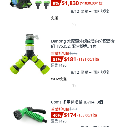
$1,830
9
%
(
$1830.00/1個
)
8/12 星期三
預計送達
免運
(
4
)
Danong 水龍頭外螺紋雙向分配器套
組 TV6352, 混合顏色, 1套
首購折扣價
$376
$181
51
%
(
$181.00/1個
)
運費 $195
8/12 星期三
預計送達
WOW免運
(
3
)
Coms 多用途噴槍 IB704, 3個
首購折扣價
$291
$174
40
%
(
$58.00/1個
)
運費 $195