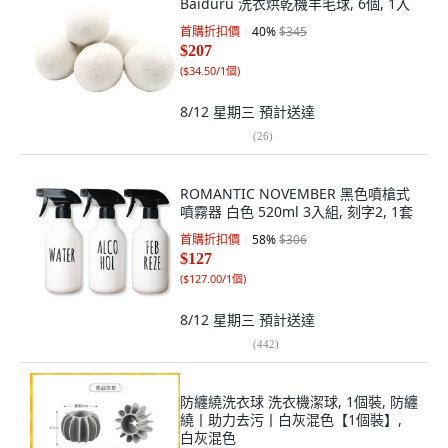
Baiduru 洗衣烘乾機羊毛球, 6個, 1入
首購折扣價
40
%
$345
$207
(
$34.50/1個
)
8/12 星期三
預計送達
(
26
)
ROMANTIC NOVEMBER 黑色噴槍式
噴霧器 白色 520ml 3入組, 刻字2, 1套
首購折扣價
58
%
$306
$127
(
$127.00/1個
)
8/12 星期三
預計送達
(
442
)
防纏繞洗衣球 洗衣機潔球, 1個裝, 防纏
繞丨助力去污丨白灰混色【1個裝】,
白灰混色