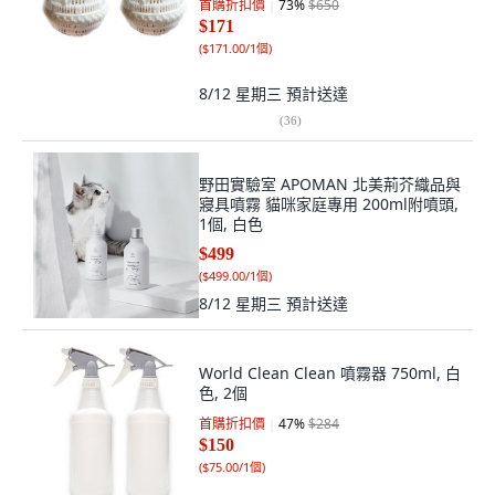
首購折扣價
73
%
$650
$171
(
$171.00/1個
)
8/12 星期三
預計送達
(
36
)
野田實驗室 APOMAN 北美荊芥織品與
寢具噴霧 貓咪家庭專用 200ml附噴頭,
1個, 白色
$499
(
$499.00/1個
)
8/12 星期三
預計送達
World Clean Clean 噴霧器 750ml, 白
色, 2個
首購折扣價
47
%
$284
$150
(
$75.00/1個
)