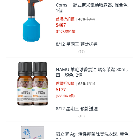
Coms 一鍵式奈米電動噴霧器, 混合色,
1個
首購折扣價
48
%
$911
$467
(
$467.00/1個
)
8/12 星期三
預計送達
(
56
)
NAMU 羊毛球香氛油 瑪朵茉潔 30ml,
單一顏色, 2個
首購折扣價
65
%
$514
$177
(
$88.50/1個
)
8/12 星期三
預計送達
(
10
)
銀立潔 Ag+活性抑菌除臭洗衣球, 黃色,