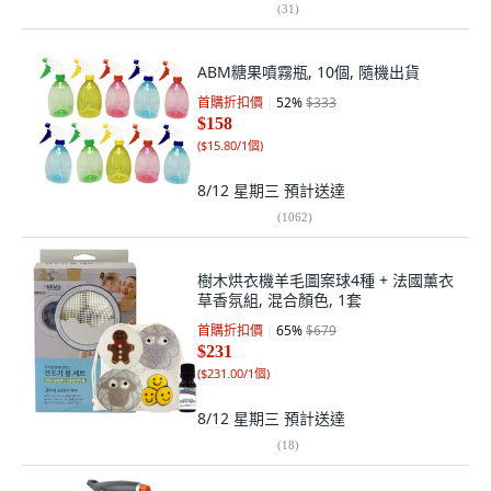
(
31
)
ABM糖果噴霧瓶, 10個, 隨機出貨
首購折扣價
52
%
$333
$158
(
$15.80/1個
)
8/12 星期三
預計送達
(
1062
)
樹木烘衣機羊毛圖案球4種 + 法國薰衣
草香氛組, 混合顏色, 1套
首購折扣價
65
%
$679
$231
(
$231.00/1個
)
8/12 星期三
預計送達
(
18
)