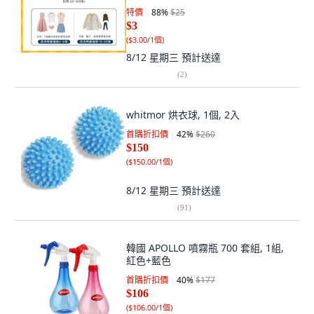
特價
88
%
$25
$3
(
$3.00/1個
)
8/12 星期三
預計送達
(
2
)
whitmor 烘衣球, 1個, 2入
首購折扣價
42
%
$260
$150
(
$150.00/1個
)
8/12 星期三
預計送達
(
91
)
韓國 APOLLO 噴霧瓶 700 套組, 1組,
紅色+藍色
首購折扣價
40
%
$177
$106
(
$106.00/1個
)