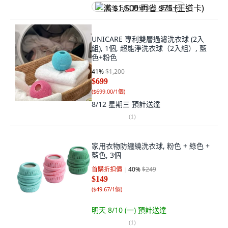
满 $1,500 再省 $75 (王道卡)
UNICARE 專利雙層過濾洗衣球 (2入
組), 1個, 超能淨洗衣球（2入組）, 藍
色+粉色
41
%
$1,200
$699
(
$699.00/1個
)
8/12 星期三
預計送達
(
1
)
家用衣物防纏繞洗衣球, 粉色 + 綠色 +
藍色, 3個
首購折扣價
40
%
$249
$149
(
$49.67/1個
)
明天 8/10 (一)
預計送達
(
1
)