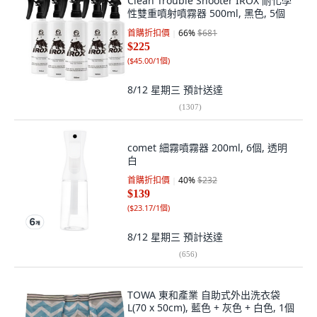
Clean Trouble Shooter IROX 耐化學
性雙重噴射噴霧器 500ml, 黑色, 5個
首購折扣價
66
%
$681
$225
(
$45.00/1個
)
8/12 星期三
預計送達
(
1307
)
comet 細霧噴霧器 200ml, 6個, 透明
白
首購折扣價
40
%
$232
$139
(
$23.17/1個
)
8/12 星期三
預計送達
(
656
)
TOWA 東和產業 自助式外出洗衣袋
L(70 x 50cm), 藍色 + 灰色 + 白色, 1個