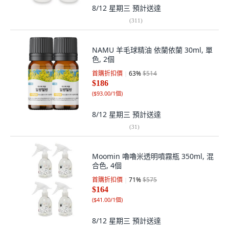
8/12 星期三
預計送達
(
311
)
NAMU 羊毛球精油 依蘭依蘭 30ml, 單
色, 2個
首購折扣價
63
%
$514
$186
(
$93.00/1個
)
8/12 星期三
預計送達
(
31
)
Moomin 嚕嚕米透明噴霧瓶 350ml, 混
合色, 4個
首購折扣價
71
%
$575
$164
(
$41.00/1個
)
8/12 星期三
預計送達