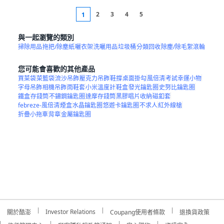
2
3
4
5
1
與一起瀏覽的類別
掃除用品
拖把/除塵紙
曬衣架
洗曬用品
垃圾桶
分類回收
除塵/除毛絮滾輪
您可能會喜歡的其他產品
買菜袋
菜籃袋
流沙吊飾
壓克力吊飾
鞋撐
桌面掛勾
風倍清
考試幸運小物
字母吊飾
相機吊飾
雨鞋套
小米溫度計
鞋盒
發光鑰匙圈
史努比鑰匙圈
鐵盒
存錢筒
不鏽鋼鑰匙圈
達摩存錢筒
黑膠唱片收納
磁釦套
febreze-風倍清
煙盒
水晶鑰匙圈
悠遊卡鑰匙圈
不求人
紅外線槍
折疊小拖車
背章
金屬鑰匙圈
Investor Relations
關於酷澎
Coupang使用者條款
退換貨政策