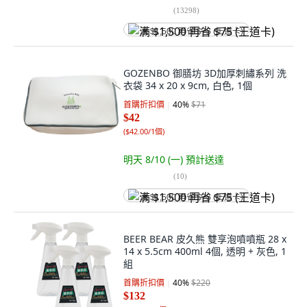
(
13298
)
满 $1,500 再省 $75 (王道卡)
GOZENBO 御膳坊 3D加厚刺繡系列 洗
衣袋 34 x 20 x 9cm, 白色, 1個
首購折扣價
40
%
$71
$42
(
$42.00/1個
)
明天 8/10 (一)
預計送達
(
10
)
满 $1,500 再省 $75 (王道卡)
BEER BEAR 皮久熊 雙享泡噴噴瓶 28 x
14 x 5.5cm 400ml 4個, 透明 + 灰色, 1
組
首購折扣價
40
%
$220
$132