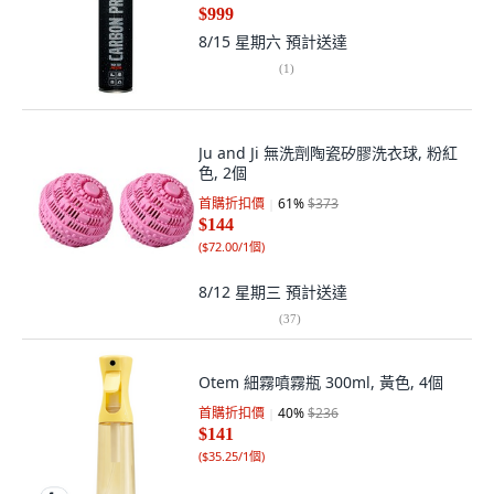
$999
8/15 星期六
預計送達
(
1
)
Ju and Ji 無洗劑陶瓷矽膠洗衣球, 粉紅
色, 2個
首購折扣價
61
%
$373
$144
(
$72.00/1個
)
8/12 星期三
預計送達
(
37
)
Otem 細霧噴霧瓶 300ml, 黃色, 4個
首購折扣價
40
%
$236
$141
(
$35.25/1個
)