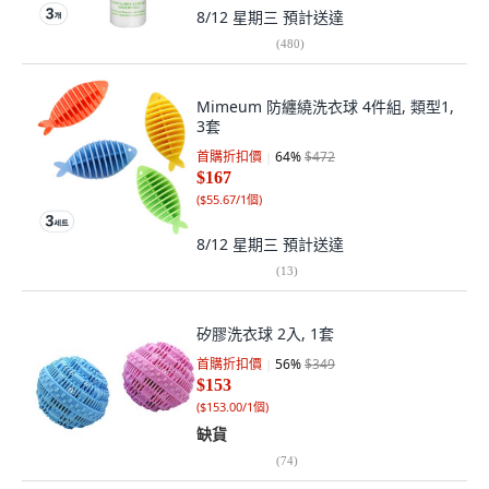
8/12 星期三
預計送達
(
480
)
Mimeum 防纏繞洗衣球 4件組, 類型1,
3套
首購折扣價
64
%
$472
$167
(
$55.67/1個
)
8/12 星期三
預計送達
(
13
)
矽膠洗衣球 2入, 1套
首購折扣價
56
%
$349
$153
(
$153.00/1個
)
缺貨
(
74
)