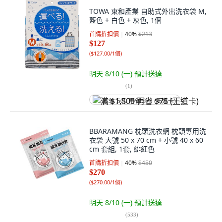
TOWA 東和產業 自助式外出洗衣袋 M,
藍色 + 白色 + 灰色, 1個
首購折扣價
40
%
$213
$127
(
$127.00/1個
)
明天 8/10 (一)
預計送達
(
1
)
满 $1,500 再省 $75 (王道卡)
BBARAMANG 枕頭洗衣網 枕頭專用洗
衣袋 大號 50 x 70 cm + 小號 40 x 60
cm 套組, 1套, 緋紅色
首購折扣價
40
%
$450
$270
(
$270.00/1個
)
明天 8/10 (一)
預計送達
(
533
)