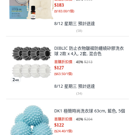
$183
(
$183.00/1個
)
8/12 星期三
預計送達
(
58
)
DIBLIC 防止衣物皺褶防纏繞矽膠洗衣
球 2款 x 4入, 2套, 混合色
首購折扣價
40
%
$213
$127
(
$63.50/1個
)
8/12 星期三
預計送達
(
34
)
DK1 極簡時尚洗衣球 63cm, 藍色, 5個
首購折扣價
40
%
$204
$122
(
$24.40/1個
)