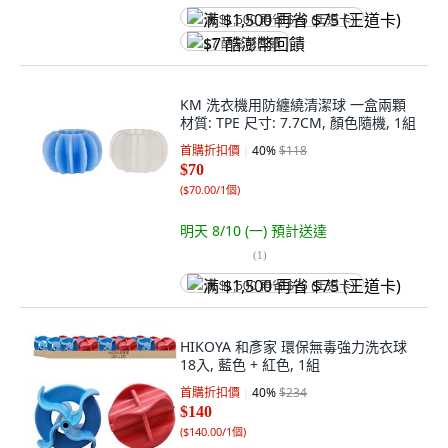
满 $1,500 再省 $75 (王道卡)
$7 酷澎幣回饋
KM 洗衣機用防纏繞清潔球 一盒兩顆
材質: TPE 尺寸: 7.7CM, 顏色隨機, 1組
首購折扣價
40
%
$118
$70
(
$70.00/1個
)
明天 8/10 (一)
預計送達
(
1
)
满 $1,500 再省 $75 (王道卡)
HIKOYA 和彥家 環保無毒強力洗衣球
18入, 藍色 + 紅色, 1組
首購折扣價
40
%
$234
$140
(
$140.00/1個
)