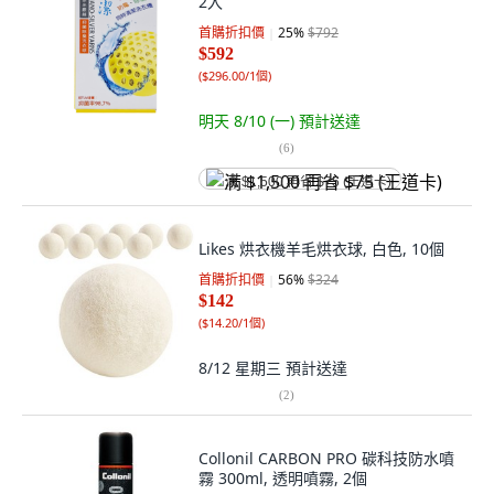
2入
首購折扣價
25
%
$792
$592
(
$296.00/1個
)
明天 8/10 (一)
預計送達
(
6
)
满 $1,500 再省 $75 (王道卡)
Likes 烘衣機羊毛烘衣球, 白色, 10個
首購折扣價
56
%
$324
$142
(
$14.20/1個
)
8/12 星期三
預計送達
(
2
)
Collonil CARBON PRO 碳科技防水噴
霧 300ml, 透明噴霧, 2個