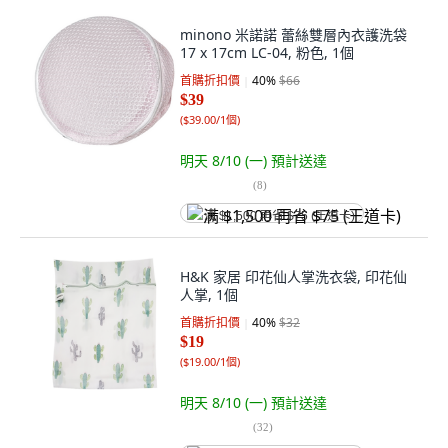
minono 米諾諾 蕾絲雙層內衣護洗袋
17 x 17cm LC-04, 粉色, 1個
首購折扣價
40
%
$66
$39
(
$39.00/1個
)
明天 8/10 (一)
預計送達
(
8
)
满 $1,500 再省 $75 (王道卡)
H&K 家居 印花仙人掌洗衣袋, 印花仙
人掌, 1個
首購折扣價
40
%
$32
$19
(
$19.00/1個
)
明天 8/10 (一)
預計送達
(
32
)