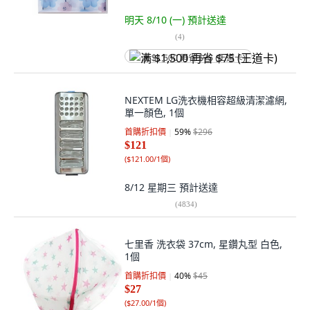
明天 8/10 (一)
預計送達
(
4
)
满 $1,500 再省 $75 (王道卡)
NEXTEM LG洗衣機相容超級清潔濾網,
單一顏色, 1個
首購折扣價
59
%
$296
$121
(
$121.00/1個
)
8/12 星期三
預計送達
(
4834
)
七里香 洗衣袋 37cm, 星鑽丸型 白色,
1個
首購折扣價
40
%
$45
$27
(
$27.00/1個
)