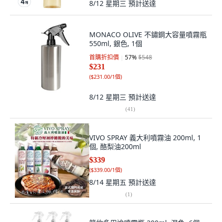
8/12 星期三
預計送達
MONACO OLIVE 不鏽鋼大容量噴霧瓶
550ml, 銀色, 1個
首購折扣價
57
%
$548
$231
(
$231.00/1個
)
8/12 星期三
預計送達
(
41
)
VIVO SPRAY 義大利噴霧油 200ml, 1
個, 酪梨油200ml
$339
(
$339.00/1個
)
8/14 星期五
預計送達
(
1
)