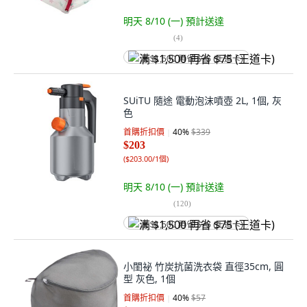
明天 8/10 (一)
預計送達
(
4
)
满 $1,500 再省 $75 (王道卡)
SUiTU 隨途 電動泡沫噴壺 2L, 1個, 灰
色
首購折扣價
40
%
$339
$203
(
$203.00/1個
)
明天 8/10 (一)
預計送達
(
120
)
满 $1,500 再省 $75 (王道卡)
小閨祕 竹炭抗菌洗衣袋 直徑35cm, 圓
型 灰色, 1個
首購折扣價
40
%
$57