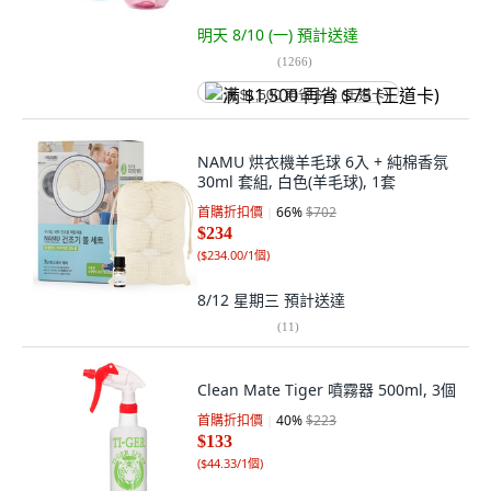
明天 8/10 (一)
預計送達
(
1266
)
满 $1,500 再省 $75 (王道卡)
NAMU 烘衣機羊毛球 6入 + 純棉香氛
30ml 套組, 白色(羊毛球), 1套
首購折扣價
66
%
$702
$234
(
$234.00/1個
)
8/12 星期三
預計送達
(
11
)
Clean Mate Tiger 噴霧器 500ml, 3個
首購折扣價
40
%
$223
$133
(
$44.33/1個
)