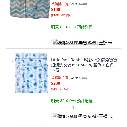
首購折扣價
40
%
$180
$108
(
$108.00/1個
)
明天 8/10 (一)
預計送達
(
2
)
满 $1,500 再省 $75 (王道卡)
Little Pink Rabbit 粉彩小兔 鯨魚寶寶
細網洗衣袋 60 x 50cm, 藍色 + 白色,
12個
首購折扣價
40
%
$384
$230
(
$19.17/1個
)
明天 8/10 (一)
預計送達
(
1
)
满 $1,500 再省 $75 (王道卡)