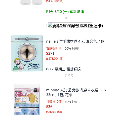
(
$132.00/1個
)
明天 8/10 (一)
預計送達
(
5
)
满 $1,500 再省 $75 (王道卡)
nellie's 羊毛烘衣球 4入, 混合色, 1個
首購折扣價
60
%
$693
$271
(
$271.00/1個
)
8/12 星期三
預計送達
(
3511
)
minono 米諾諾 北歐 花朵洗衣袋 38 x
33cm, 1包, 花朵
首購折扣價
40
%
$60
$36
(
$36.00/1個
)