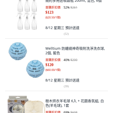
簡約多用途噴霧瓶 200ml, 混色, 6個
首購折扣價
52
%
$261
$123
(
$20.50/1個
)
8/12 星期三
預計送達
(
52
)
Welltium 防纏繞神奇吸附洗淨洗衣球,
2個, 藍色
首購折扣價
40
%
$200
$120
(
$60.00/1個
)
8/12 星期三
預計送達
(
39
)
樹木烘衣羊毛球 6入 + 花園香氛組, 白
色(羊毛球), 1套
首購折扣價
69
%
$608