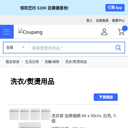
領取您的
$200
首購優惠卷!
打開 App
登入
註冊會員
客服中心
全部
酷澎首頁
生活日用
洗曬/掃除
洗衣/熨燙用品
洗衣/熨燙用品
篩選器
洗衣袋 加厚細網 60 x 50cm, 白色, 5
個