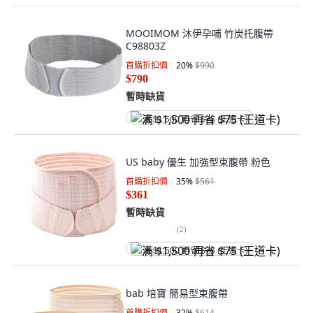
MOOIMOM 沐伊孕哺 竹炭托腹帶
C98803Z
首購折扣價
20
%
$990
$790
暫時缺貨
满 $1,500 再省 $75 (王道卡)
US baby 優生 加強型束腹帶 粉色
首購折扣價
35
%
$561
$361
暫時缺貨
(
2
)
满 $1,500 再省 $75 (王道卡)
bab 培寶 簡易型束腹帶
首購折扣價
32
%
$614