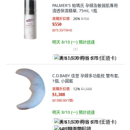
PALMER'S 帕瑪氏 孕婦及敏弱肌專用
清透保濕精華, 75ml, 1瓶
首購折扣價
26
%
$750
$550
(
$73.33/10ml
)
明天 8/10 (一)
預計送達
(
1
)
满 $1,500 再省 $75 (王道卡)
C.D.BABY 佳登 孕婦多功能枕 雙布套,
1個, 小圓藍
首購折扣價
12
%
$1,588
$1,388
(
$1388.00/1個
)
明天 8/10 (一)
預計送達
满 $1,500 再省 $75 (王道卡)
$48 酷澎幣回饋