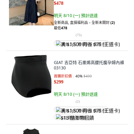
$478
明天 8/10 (一)
預計送達
全新商品
,
盒損福利品 – 全新未開封
(2)
最低
478
(
75
)
满 $1,500 再省 $75 (王道卡)
GIAT 吉亞特 石墨烯高腰托腹孕婦內褲
03130
首購折扣價
40
%
$499
$299
明天 8/10 (一)
預計送達
(
2
)
满 $1,500 再省 $75 (王道卡)
$13 酷澎幣回饋