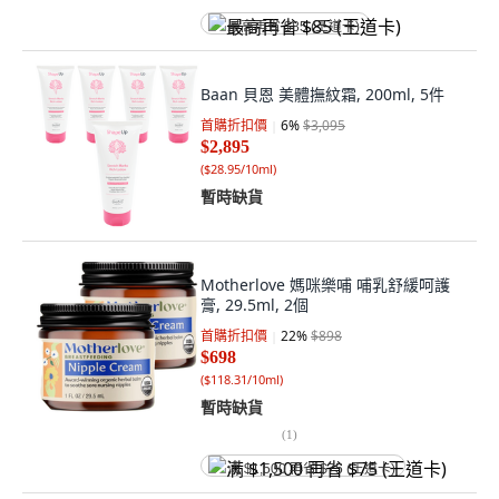
最高再省 $85 (王道卡)
Baan 貝恩 美體撫紋霜, 200ml, 5件
首購折扣價
6
%
$3,095
$2,895
(
$28.95/10ml
)
暫時缺貨
Motherlove 媽咪樂哺 哺乳舒緩呵護
膏, 29.5ml, 2個
首購折扣價
22
%
$898
$698
(
$118.31/10ml
)
暫時缺貨
(
1
)
满 $1,500 再省 $75 (王道卡)