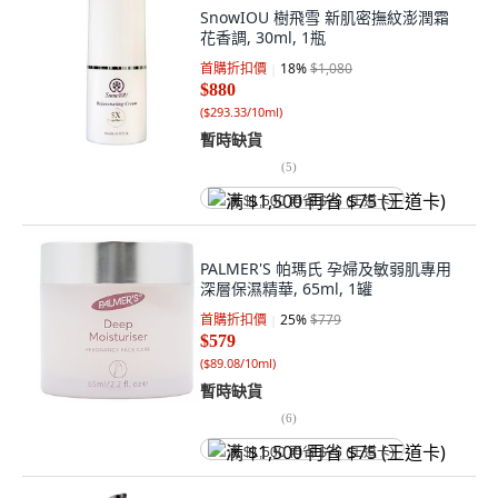
SnowIOU 樹飛雪 新肌密撫紋澎潤霜
花香調, 30ml, 1瓶
首購折扣價
18
%
$1,080
$880
(
$293.33/10ml
)
暫時缺貨
(
5
)
满 $1,500 再省 $75 (王道卡)
PALMER'S 帕瑪氏 孕婦及敏弱肌專用
深層保濕精華, 65ml, 1罐
首購折扣價
25
%
$779
$579
(
$89.08/10ml
)
暫時缺貨
(
6
)
满 $1,500 再省 $75 (王道卡)