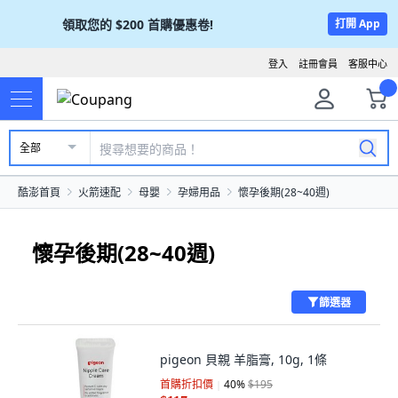
領取您的
$200
首購優惠卷!
打開 App
登入
註冊會員
客服中心
全部
酷澎首頁
火箭速配
母嬰
孕婦用品
懷孕後期(28~40週)
懷孕後期(28~40週)
篩選器
pigeon 貝親 羊脂膏, 10g, 1條
首購折扣價
40
%
$195