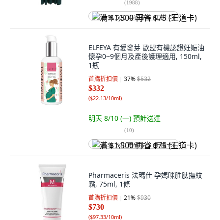
(
1988
)
满 $1,500 再省 $75 (王道卡)
ELFEYA 有愛發芽 歐盟有機認證妊娠油
懷孕0~9個月及產後護理適用, 150ml,
1瓶
首購折扣價
37
%
$532
$332
(
$22.13/10ml
)
明天 8/10 (一)
預計送達
(
10
)
满 $1,500 再省 $75 (王道卡)
Pharmaceris 法瑪仕 孕媽咪胜肽撫紋
霜, 75ml, 1條
首購折扣價
21
%
$930
$730
(
$97.33/10ml
)