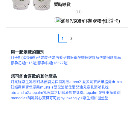
暫時缺貨
(
11
)
满 $1,500 再省 $75 (王道卡)
2
1
與一起瀏覽的類別
月子期(產後6週)
孕婦裝
孕婦內著
孕婦保養
孕婦保健食品
孕婦保護用品
懷孕初期(~15週)
懷孕中期(16~27週)
您可能會喜歡的其他產品
月亮枕
嬌生乳液
珂瑪德
嬰兒保濕乳液
atono2-愛多氧
衣裙
羊脂膏
dr-bio
妊娠霜
燕麥保濕霜
mustela
嬰兒油
嬌生嬰兒油
兒童乳液
哺乳枕
ato-and-o2
atopalm乳液
慕之恬廊
液態爽身粉
atopalm-愛多康
薇蕾德
mongdies
哺乳背心
寶貝可可麗
pyunkang-yul
嬌生
甜甜圈坐墊