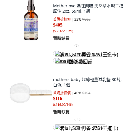
Motherlove 媽咪樂哺 天然草本親子按
摩油 2oz, 59ml, 1瓶
首購折扣價
33
%
$605
$405
(
$68.65/10ml
)
暫時缺貨
(
2
)
满 $1,500 再省 $75 (王道卡)
$30 酷澎幣回饋
mothers baby 超薄輕量溢乳墊 30片,
白色, 1個
首購折扣價
40
%
$194
$116
(
$116.00/1個
)
暫時缺貨
(
65
)
满 $1,500 再省 $75 (王道卡)