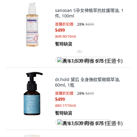
sanosan S孕女神植萃抗紋護理油, 1
件, 100ml
首購折扣價
28
%
$699
$499
(
$49.90/10ml
)
暫時缺貨
(
1
)
满 $1,500 再省 $75 (王道卡)
dr.hold 黛后 全身撫紋緊緻精萃油,
60ml, 1瓶
首購折扣價
28
%
$699
$499
(
$83.17/10ml
)
暫時缺貨
满 $1,500 再省 $75 (王道卡)