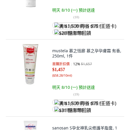
明天 8/10 (一)
預計送達
(
10
)
满 $1,500 再省 $75 (王道卡)
$28 酷澎幣回饋
mustela 慕之恬廊 慕之孕孕膚霜 有香,
250ml, 1件
首購折扣價
12
%
$1,657
$1,457
(
$58.28/10ml
)
明天 8/10 (一)
預計送達
(
19
)
满 $1,500 再省 $75 (王道卡)
$31 酷澎幣回饋
sanosan S孕女神乳尖修護羊脂膏, 1