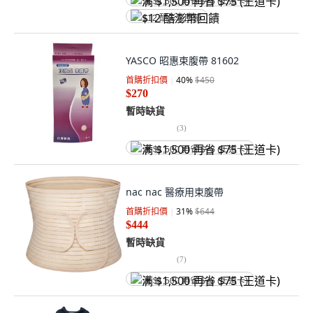
满 $1,500 再省 $75 (王道卡)
$12 酷澎幣回饋
YASCO 昭惠束腹帶 81602
首購折扣價
40
%
$450
$270
暫時缺貨
(
3
)
满 $1,500 再省 $75 (王道卡)
nac nac 醫療用束腹帶
首購折扣價
31
%
$644
$444
暫時缺貨
(
7
)
满 $1,500 再省 $75 (王道卡)