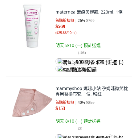
maternea 無痕美體霜, 220ml, 1條
首購折扣價
26
%
$769
$569
(
$25.86/10ml
)
明天 8/10 (一)
預計送達
(
108
)
满 $1,500 再省 $75 (王道卡)
$22 酷澎幣回饋
mammyshop 媽咪小站 孕媽咪微笑枕
專用替換布套, 1個, 粉紅
首購折扣價
40
%
$255
$153
明天 8/10 (一)
預計送達
(
3
)