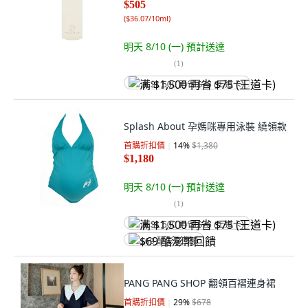
$505
(
$36.07/10ml
)
明天 8/10 (一)
預計送達
(
1
)
满 $1,500 再省 $75 (王道卡)
Splash About 孕媽咪專用泳裝 繞領款
首購折扣價
14
%
$1,380
$1,180
明天 8/10 (一)
預計送達
(
1
)
满 $1,500 再省 $75 (王道卡)
$69 酷澎幣回饋
PANG PANG SHOP 翻領百褶連身裙
首購折扣價
29
%
$678