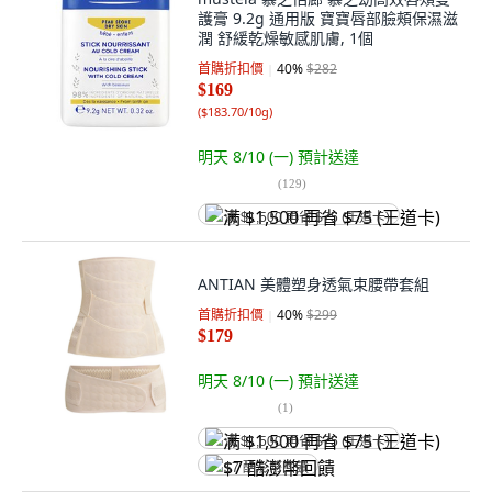
護膏 9.2g 通用版 寶寶唇部臉頰保濕滋
潤 舒緩乾燥敏感肌膚, 1個
首購折扣價
40
%
$282
$169
(
$183.70/10g
)
明天 8/10 (一)
預計送達
(
129
)
满 $1,500 再省 $75 (王道卡)
ANTIAN 美體塑身透氣束腰帶套組
首購折扣價
40
%
$299
$179
明天 8/10 (一)
預計送達
(
1
)
满 $1,500 再省 $75 (王道卡)
$7 酷澎幣回饋