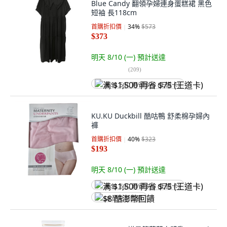
Blue Candy 翻領孕婦連身蛋糕裙 黑色
短袖 長118cm
首購折扣價
34
%
$573
$373
明天 8/10 (一)
預計送達
(
209
)
满 $1,500 再省 $75 (王道卡)
KU.KU Duckbill 酷咕鴨 舒柔棉孕婦內
褲
首購折扣價
40
%
$323
$193
明天 8/10 (一)
預計送達
满 $1,500 再省 $75 (王道卡)
$8 酷澎幣回饋