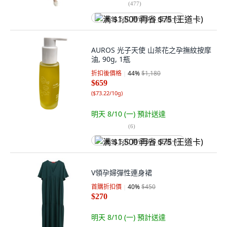
(
477
)
满 $1,500 再省 $75 (王道卡)
AUROS 光子天使 山茶花之孕撫紋按摩
油, 90g, 1瓶
折扣後價格
44
%
$1,180
$659
(
$73.22/10g
)
明天 8/10 (一)
預計送達
(
6
)
满 $1,500 再省 $75 (王道卡)
V領孕婦彈性連身裙
首購折扣價
40
%
$450
$270
明天 8/10 (一)
預計送達