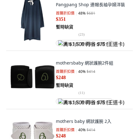
Pangpang Shop 連帽長袖孕婦洋裝
首購折扣價
48
%
$681
$351
暫時缺貨
(
23
)
满 $1,500 再省 $75 (王道卡)
mothersbaby 網狀護腕2件組
首購折扣價
40
%
$414
$248
暫時缺貨
(
11
)
满 $1,500 再省 $75 (王道卡)
mothers baby 網狀護腕 2入
首購折扣價
40
%
$414
$248