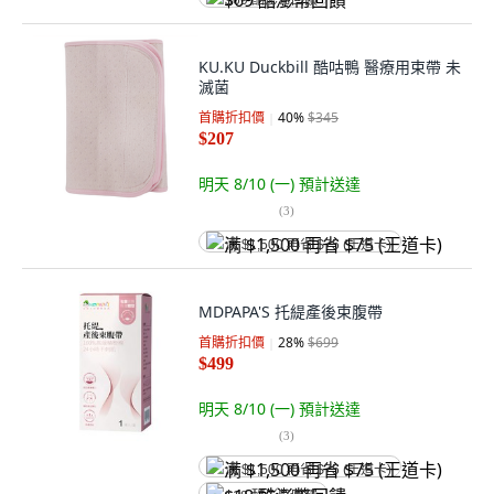
$69 酷澎幣回饋
KU.KU Duckbill 酷咕鴨 醫療用束帶 未
滅菌
首購折扣價
40
%
$345
$207
明天 8/10 (一)
預計送達
(
3
)
满 $1,500 再省 $75 (王道卡)
MDPAPA'S 托緹產後束腹帶
首購折扣價
28
%
$699
$499
明天 8/10 (一)
預計送達
(
3
)
满 $1,500 再省 $75 (王道卡)