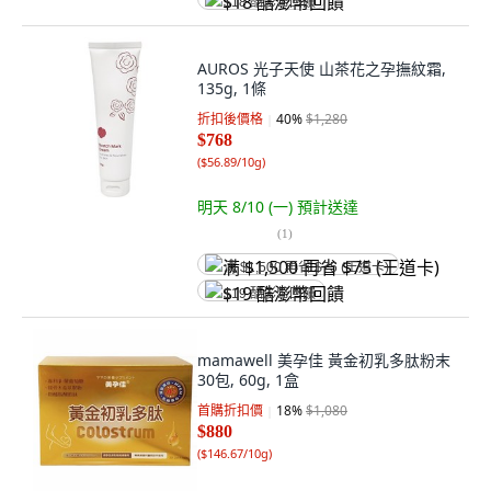
$18 酷澎幣回饋
AUROS 光子天使 山茶花之孕撫紋霜,
135g, 1條
折扣後價格
40
%
$1,280
$768
(
$56.89/10g
)
明天 8/10 (一)
預計送達
(
1
)
满 $1,500 再省 $75 (王道卡)
$19 酷澎幣回饋
mamawell 美孕佳 黃金初乳多肽粉末
30包, 60g, 1盒
首購折扣價
18
%
$1,080
$880
(
$146.67/10g
)