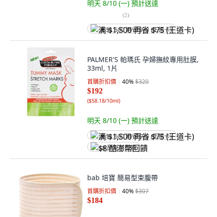
明天 8/10 (一)
預計送達
(
2
)
满 $1,500 再省 $75 (王道卡)
PALMER'S 帕瑪氏 孕婦撫紋專用肚膜,
33ml, 1片
首購折扣價
40
%
$320
$192
(
$58.18/10ml
)
明天 8/10 (一)
預計送達
满 $1,500 再省 $75 (王道卡)
$8 酷澎幣回饋
bab 培寶 簡易型束腹帶
首購折扣價
40
%
$307
$184