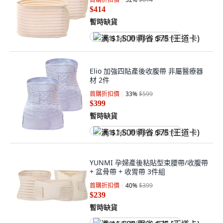
$414
暫時缺貨
满 $1,500 再省 $75 (王道卡)
Elio 加強四貼產後收腹帶 非屬醫療器
材 2件
首購折扣價
33
%
$599
$399
暫時缺貨
满 $1,500 再省 $75 (王道卡)
YUNMI 孕婦產後粘貼型束腰帶/收腹帶
+ 盆骨帶 + 收胃帶 3件組
首購折扣價
40
%
$399
$239
暫時缺貨