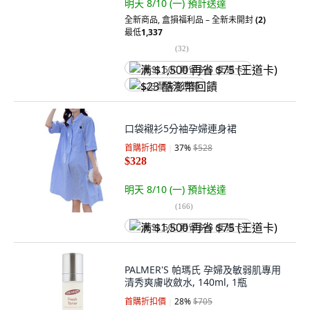
明天 8/10 (一)
預計送達
全新商品
,
盒損福利品 – 全新未開封
(2)
最低
1,337
(
32
)
满 $1,500 再省 $75 (王道卡)
$23 酷澎幣回饋
口袋襯衫5分袖孕婦連身裙
首購折扣價
37
%
$528
$328
明天 8/10 (一)
預計送達
(
166
)
满 $1,500 再省 $75 (王道卡)
PALMER'S 帕瑪氏 孕婦及敏弱肌專用
清秀爽膚收斂水, 140ml, 1瓶
首購折扣價
28
%
$705