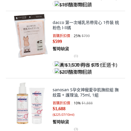
$18 酷澎幣回饋
dacco 第一次哺乳吊帶背心 1件裝 桃
粉色 l-ll碼
首購折扣價
25
%
$799
$599
暫時缺貨
(
1
)
满 $1,500 再省 $75 (王道卡)
$20 酷澎幣回饋
sanosan S孕女神寵愛孕肌撫紋組 撫
紋霜 + 護理油, 75ml, 1組
首購折扣價
10
%
$1,888
$1,688
(
$225.07/10ml
)
暫時缺貨
(
3
)