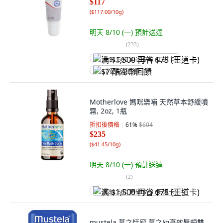
$117
(
$117.00/10g
)
明天 8/10 (一)
預計送達
(
233
)
满 $1,500 再省 $75 (王道卡)
$7 酷澎幣回饋
Motherlove 媽咪樂哺 天然草本舒緩噴
霧, 2oz, 1瓶
折扣後價格
61
%
$604
$235
(
$41.45/10g
)
明天 8/10 (一)
預計送達
(
2
)
满 $1,500 再省 $75 (王道卡)
mustela 慕之恬廊 慕之幼高效唇頰雙