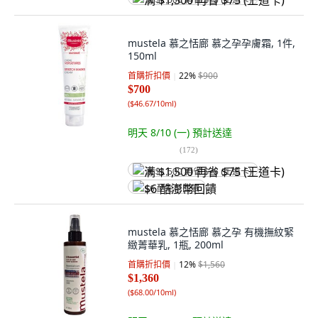
满 $1,500 再省 $75 (王道卡)
mustela 慕之恬廊 慕之孕孕膚霜, 1件,
150ml
首購折扣價
22
%
$900
$700
(
$46.67/10ml
)
明天 8/10 (一)
預計送達
(
172
)
满 $1,500 再省 $75 (王道卡)
$6 酷澎幣回饋
mustela 慕之恬廊 慕之孕 有機撫紋緊
緻菁華乳, 1瓶, 200ml
首購折扣價
12
%
$1,560
$1,360
(
$68.00/10ml
)