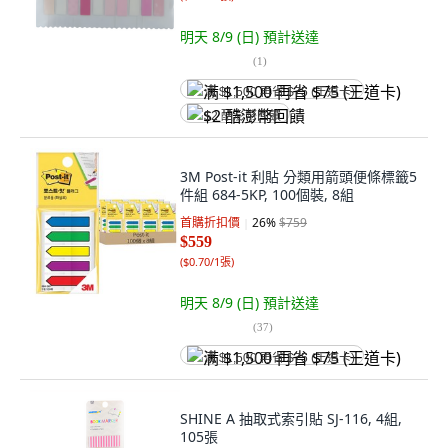
明天 8/9 (日)
預計送達
(
1
)
满 $1,500 再省 $75 (王道卡)
$2 酷澎幣回饋
3M Post-it 利貼 分類用箭頭便條標籤5
件組 684-5KP, 100個裝, 8組
首購折扣價
26
%
$759
$559
(
$0.70/1張
)
明天 8/9 (日)
預計送達
(
37
)
满 $1,500 再省 $75 (王道卡)
SHINE A 抽取式索引貼 SJ-116, 4組,
105張