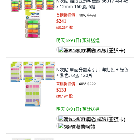
N次貼 抽取式透明標籤 66017 4色 45
x 12mm 160張, 6組
首購折扣價
40
%
$402
$241
(
$0.25/1張
)
明天 8/9 (日)
預計送達
满 $1,500 再省 $75 (王道卡)
N次貼 單面分類索引片 洋紅色 + 綠色
+ 紫色, 6包, 120片
首購折扣價
40
%
$222
$133
(
$0.19/1張
)
明天 8/9 (日)
預計送達
满 $1,500 再省 $75 (王道卡)
$8 酷澎幣回饋