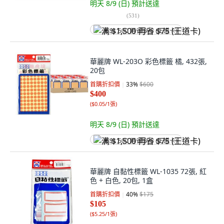
明天 8/9 (日)
預計送達
(
531
)
满 $1,500 再省 $75 (王道卡)
華麗牌 WL-203O 彩色標籤 橘, 432張,
20包
首購折扣價
33
%
$600
$400
(
$0.05/1張
)
明天 8/9 (日)
預計送達
满 $1,500 再省 $75 (王道卡)
華麗牌 自黏性標籤 WL-1035 72張, 紅
色 + 白色, 20包, 1盒
首購折扣價
40
%
$175
$105
(
$5.25/1張
)