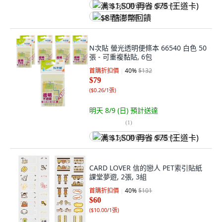
满 $1,500 再省 $75 (王道卡)
$8 酷澎幣回饋
N次貼 螢光透明便條本 66540 白色 50
張 - 可重複黏貼, 6包
首購折扣價
40
%
$132
$79
(
$0.26/1張
)
明天 8/9 (日)
預計送達
(
1
)
满 $1,500 再省 $75 (王道卡)
CARD LOVER 信的戀人 PET索引貼紙
課堂夢遊, 2張, 3組
首購折扣價
40
%
$101
$60
(
$10.00/1張
)