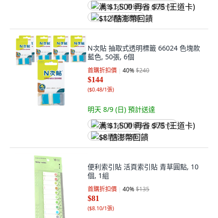
满 $1,500 再省 $75 (王道卡)
$12 酷澎幣回饋
N次貼 抽取式透明標籤 66024 色塊款
藍色, 50張, 6個
首購折扣價
40
%
$240
$144
(
$0.48/1張
)
明天 8/9 (日)
預計送達
满 $1,500 再省 $75 (王道卡)
$8 酷澎幣回饋
便利索引貼 活頁索引貼 青草圓點, 10
個, 1組
首購折扣價
40
%
$135
$81
(
$8.10/1張
)