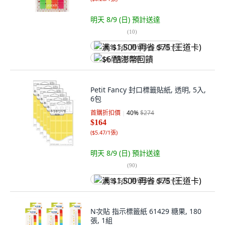
明天 8/9 (日)
預計送達
(
10
)
满 $1,500 再省 $75 (王道卡)
$6 酷澎幣回饋
Petit Fancy 封口標籤貼紙, 透明, 5入,
6包
首購折扣價
40
%
$274
$164
(
$5.47/1張
)
明天 8/9 (日)
預計送達
(
90
)
满 $1,500 再省 $75 (王道卡)
N次貼 指示標籤紙 61429 糖果, 180
張, 1組