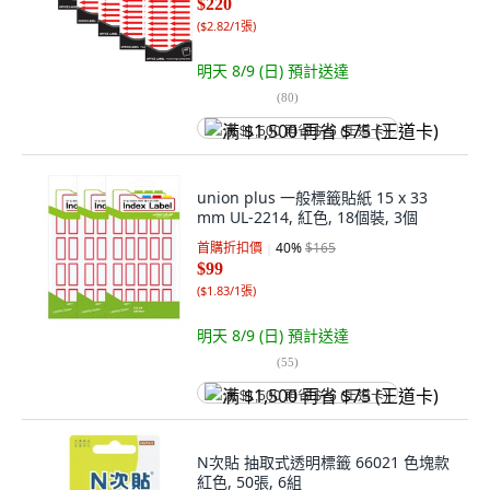
$220
(
$2.82/1張
)
明天 8/9 (日)
預計送達
(
80
)
满 $1,500 再省 $75 (王道卡)
union plus 一般標籤貼紙 15 x 33
mm UL-2214, 紅色, 18個裝, 3個
首購折扣價
40
%
$165
$99
(
$1.83/1張
)
明天 8/9 (日)
預計送達
(
55
)
满 $1,500 再省 $75 (王道卡)
N次貼 抽取式透明標籤 66021 色塊款
紅色, 50張, 6組