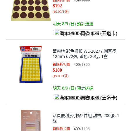
首購折扣價
40
%
$320
$192
(
$0.02/1張
)
明天 8/9 (日)
預計送達
满 $1,500 再省 $75 (王道卡)
華麗牌 彩色標籤 WL-2027Y 圓直徑
12mm 672張, 黃色, 20包, 1盒
首購折扣價
40
%
$300
$180
(
$9.00/1張
)
明天 8/9 (日)
預計送達
满 $1,500 再省 $75 (王道卡)
活頁便利索引貼2件組 甜柚, 200張, 1
組
首購折扣價
40
%
$106