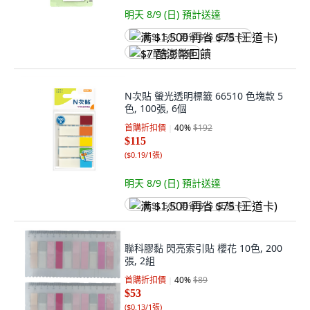
明天 8/9 (日)
預計送達
满 $1,500 再省 $75 (王道卡)
$7 酷澎幣回饋
N次貼 螢光透明標籤 66510 色塊款 5
色, 100張, 6個
首購折扣價
40
%
$192
$115
(
$0.19/1張
)
明天 8/9 (日)
預計送達
满 $1,500 再省 $75 (王道卡)
聯科膠黏 閃亮索引貼 櫻花 10色, 200
張, 2組
首購折扣價
40
%
$89
$53
(
$0.13/1張
)