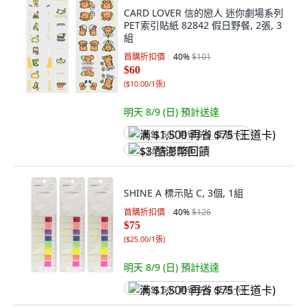
CARD LOVER 信的戀人 迷你劇場系列
PET索引貼紙 82842 假日野餐, 2張, 3
組
首購折扣價
40
%
$101
$60
(
$10.00/1張
)
明天 8/9 (日)
預計送達
满 $1,500 再省 $75 (王道卡)
$3 酷澎幣回饋
SHINE A 標示貼 C, 3個, 1組
首購折扣價
40
%
$126
$75
(
$25.00/1張
)
明天 8/9 (日)
預計送達
满 $1,500 再省 $75 (王道卡)