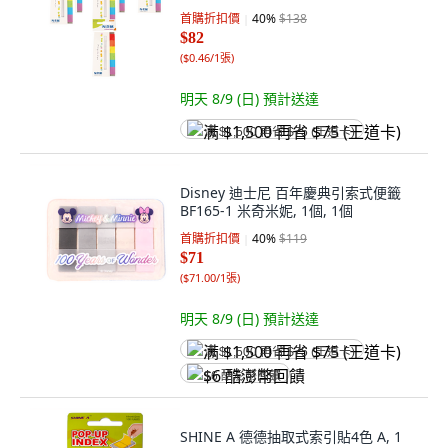
首購折扣價
40
%
$138
$82
(
$0.46/1張
)
明天 8/9 (日)
預計送達
满 $1,500 再省 $75 (王道卡)
Disney 迪士尼 百年慶典引索式便籤
BF165-1 米奇米妮, 1個, 1個
首購折扣價
40
%
$119
$71
(
$71.00/1張
)
明天 8/9 (日)
預計送達
满 $1,500 再省 $75 (王道卡)
$6 酷澎幣回饋
SHINE A 德德抽取式索引貼4色 A, 1