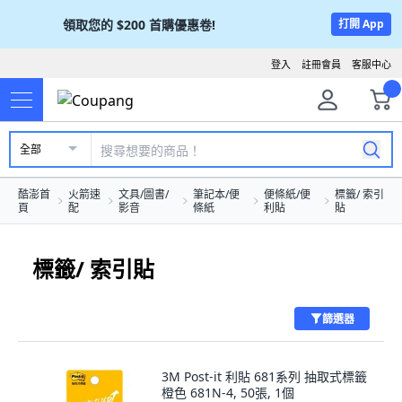
領取您的
$200
首購優惠卷!
打開 App
登入
註冊會員
客服中心
全部
酷澎首
火箭速
文具/圖書/
筆記本/便
便條紙/便
標籤/ 索引
頁
配
影音
條紙
利貼
貼
標籤/ 索引貼
篩選器
3M Post-it 利貼 681系列 抽取式標籤
橙色 681N-4, 50張, 1個