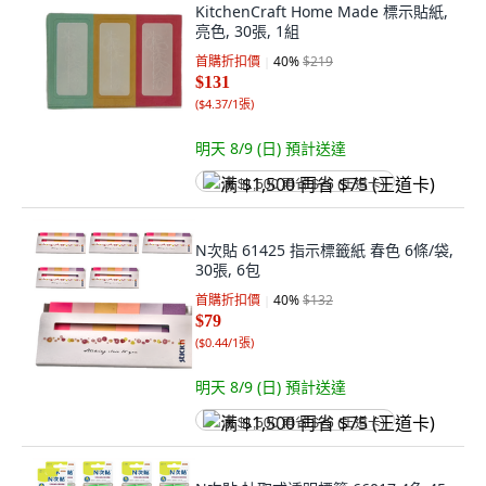
KitchenCraft Home Made 標示貼紙,
亮色, 30張, 1組
首購折扣價
40
%
$219
$131
(
$4.37/1張
)
明天 8/9 (日)
預計送達
满 $1,500 再省 $75 (王道卡)
N次貼 61425 指示標籤紙 春色 6條/袋,
30張, 6包
首購折扣價
40
%
$132
$79
(
$0.44/1張
)
明天 8/9 (日)
預計送達
满 $1,500 再省 $75 (王道卡)