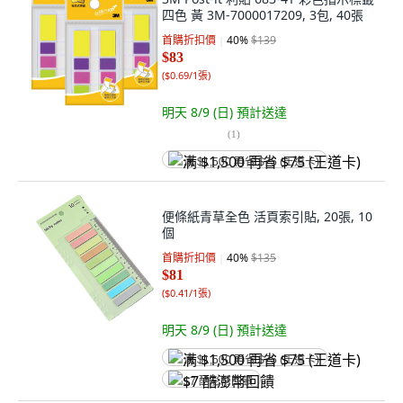
四色 黃 3M-7000017209, 3包, 40張
首購折扣價
40
%
$139
$83
(
$0.69/1張
)
明天 8/9 (日)
預計送達
(
1
)
满 $1,500 再省 $75 (王道卡)
便條紙青草全色 活頁索引貼, 20張, 10
個
首購折扣價
40
%
$135
$81
(
$0.41/1張
)
明天 8/9 (日)
預計送達
满 $1,500 再省 $75 (王道卡)
$7 酷澎幣回饋