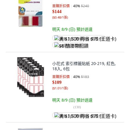
首購折扣價
40
%
$240
$144
(
$0.48/1張
)
明天 8/9 (日)
預計送達
满 $1,500 再省 $75 (王道卡)
$8 酷澎幣回饋
小花式 索引標籤貼紙 20-219, 紅色,
18入, 6包
首購折扣價
40
%
$183
$109
(
$1.01/1張
)
明天 8/9 (日)
預計送達
(
130
)
满 $1,500 再省 $75 (王道卡)