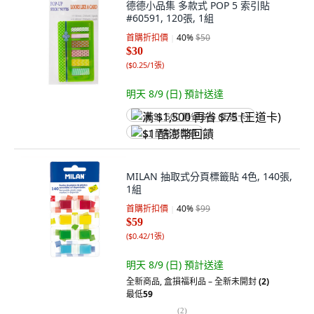
德德小品集 多款式 POP 5 索引貼
#60591, 120張, 1組
首購折扣價
40
%
$50
$30
(
$0.25/1張
)
明天 8/9 (日)
預計送達
满 $1,500 再省 $75 (王道卡)
$1 酷澎幣回饋
MILAN 抽取式分頁標籤貼 4色, 140張,
1組
首購折扣價
40
%
$99
$59
(
$0.42/1張
)
明天 8/9 (日)
預計送達
全新商品
,
盒損福利品 – 全新未開封
(2)
最低
59
(
2
)