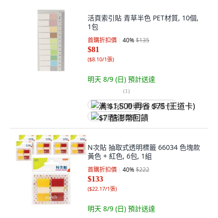
活頁索引貼 青草半色 PET材質, 10個,
1包
首購折扣價
40
%
$135
$81
(
$8.10/1張
)
明天 8/9 (日)
預計送達
(
1
)
满 $1,500 再省 $75 (王道卡)
$7 酷澎幣回饋
N次貼 抽取式透明標籤 66034 色塊款
黃色 + 紅色, 6包, 1組
首購折扣價
40
%
$222
$133
(
$22.17/1張
)
明天 8/9 (日)
預計送達