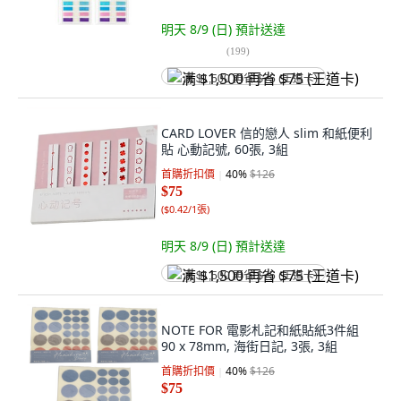
明天 8/9 (日)
預計送達
(
199
)
满 $1,500 再省 $75 (王道卡)
CARD LOVER 信的戀人 slim 和紙便利
貼 心動記號, 60張, 3組
首購折扣價
40
%
$126
$75
(
$0.42/1張
)
明天 8/9 (日)
預計送達
满 $1,500 再省 $75 (王道卡)
NOTE FOR 電影札記和紙貼紙3件組
90 x 78mm, 海街日記, 3張, 3組
首購折扣價
40
%
$126
$75