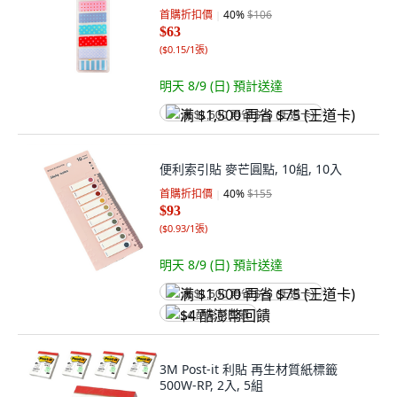
首購折扣價
40
%
$106
$63
(
$0.15/1張
)
明天 8/9 (日)
預計送達
满 $1,500 再省 $75 (王道卡)
便利索引貼 麥芒圓點, 10組, 10入
首購折扣價
40
%
$155
$93
(
$0.93/1張
)
明天 8/9 (日)
預計送達
满 $1,500 再省 $75 (王道卡)
$4 酷澎幣回饋
3M Post-it 利貼 再生材質紙標籤
500W-RP, 2入, 5組