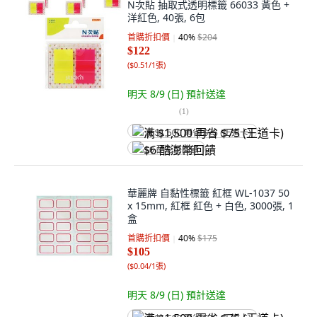
N次貼 抽取式透明標籤 66033 黃色 +
洋紅色, 40張, 6包
首購折扣價
40
%
$204
$122
(
$0.51/1張
)
明天 8/9 (日)
預計送達
(
1
)
满 $1,500 再省 $75 (王道卡)
$6 酷澎幣回饋
華麗牌 自黏性標籤 紅框 WL-1037 50
x 15mm, 紅框 紅色 + 白色, 3000張, 1
盒
首購折扣價
40
%
$175
$105
(
$0.04/1張
)
明天 8/9 (日)
預計送達