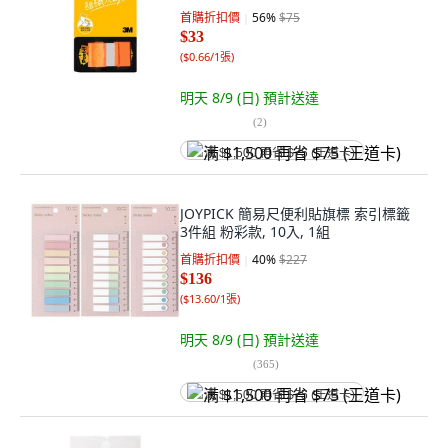
首購折扣價
56
%
$75
$33
(
$0.66/1張
)
明天 8/9 (日)
預計送達
(
2
)
满 $1,500 再省 $75 (王道卡)
JOYPICK 簡易尺便利貼旗標 索引標籤
3件組 粉彩款, 10入, 1組
首購折扣價
40
%
$227
$136
(
$13.60/1張
)
明天 8/9 (日)
預計送達
(
365
)
满 $1,500 再省 $75 (王道卡)