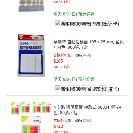
(
$8.33/1張
)
明天 8/9 (日)
預計送達
满 $1,500 再省 $75 (王道卡)
華麗牌 自黏性標籤 105 x 25mm, 藍色
+ 白色, 900張, 1盒
首購折扣價
40
%
$175
$105
(
$0.12/1張
)
明天 8/9 (日)
預計送達
满 $1,500 再省 $75 (王道卡)
N次貼 透明標籤 抽取式 66031 螢光4
色, 80張, 6包
首購折扣價
40
%
$204
$122
(
$0.26/1張
)