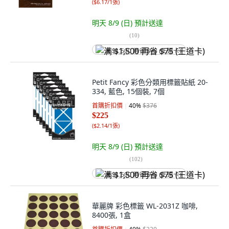
(
$6.17/1張
)
明天 8/9 (日)
預計送達
(
10
)
满 $1,500 再省 $75 (王道卡)
Petit Fancy 彩色分類用標籤貼紙 20-
334, 藍色, 15個裝, 7個
首購折扣價
40
%
$376
$225
(
$2.14/1張
)
明天 8/9 (日)
預計送達
(
102
)
满 $1,500 再省 $75 (王道卡)
華麗牌 彩色標籤 WL-2031Z 咖啡,
8400張, 1盒