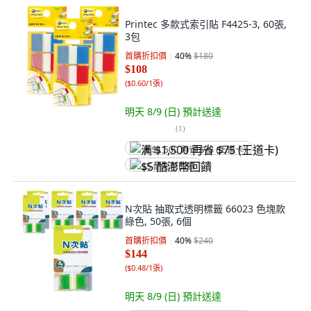
Printec 多款式索引貼 F4425-3, 60張,
3包
首購折扣價
40
%
$180
$108
(
$0.60/1張
)
明天 8/9 (日)
預計送達
(
1
)
满 $1,500 再省 $75 (王道卡)
$5 酷澎幣回饋
N次貼 抽取式透明標籤 66023 色塊款
綠色, 50張, 6個
首購折扣價
40
%
$240
$144
(
$0.48/1張
)
明天 8/9 (日)
預計送達