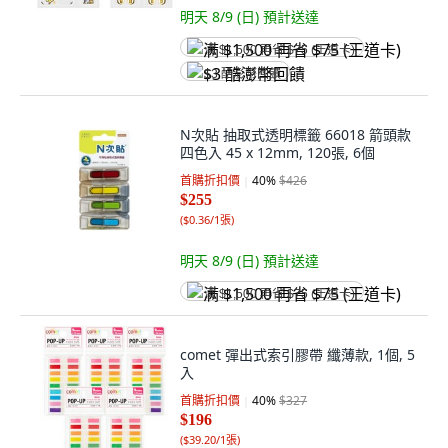
明天 8/9 (日)
預計送達
满 $1,500 再省 $75 (王道卡)
$3 酷澎幣回饋
N次貼 抽取式透明標籤 66018 箭頭款
四色入 45 x 12mm, 120張, 6個
首購折扣價
40
%
$426
$255
(
$0.36/1張
)
明天 8/9 (日)
預計送達
满 $1,500 再省 $75 (王道卡)
comet 彈出式索引膠帶 纖薄款, 1個, 5
入
首購折扣價
40
%
$327
$196
(
$39.20/1張
)