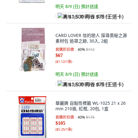
明天 8/9 (日)
預計送達
满 $1,500 再省 $75 (王道卡)
CARD LOVER 信的戀人 探尋奧秘之源
素材包 追尋之跡, 30入, 2組
首購折扣價
40
%
$112
$67
(
$1.12/1張
)
明天 8/9 (日)
預計送達
满 $1,500 再省 $75 (王道卡)
華麗牌 自黏性標籤 WL-1025 21 x 26
mm 210張, 紅框, 20包, 1盒
首購折扣價
40
%
$175
$105
(
$5.25/1張
)