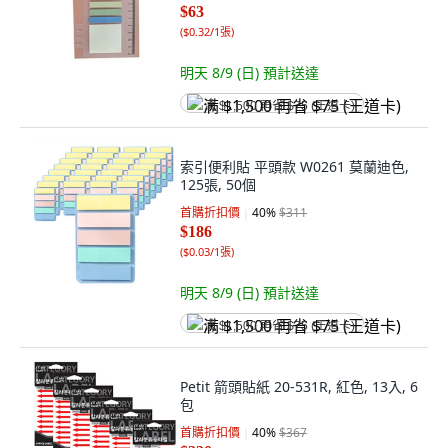
$63
(
$0.32/1張
)
明天 8/9 (日)
預計送達
满 $1,500 再省 $75 (王道卡)
索引便利貼 平頭款 W0261 莫蘭迪色,
125張, 50個
首購折扣價
40
%
$311
$186
(
$0.03/1張
)
明天 8/9 (日)
預計送達
满 $1,500 再省 $75 (王道卡)
Petit 箭頭貼紙 20-531R, 紅色, 13入, 6
包
首購折扣價
40
%
$367