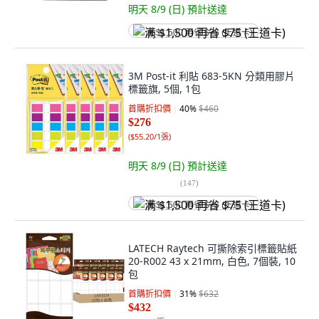
明天 8/9 (日)
預計送達
满 $1,500 再省 $75 (王道卡)
3M Post-it 利貼 683-5KN 分類用膠片
標籤旗, 5個, 1包
首購折扣價
40
%
$460
$276
(
$55.20/1張
)
明天 8/9 (日)
預計送達
(
147
)
满 $1,500 再省 $75 (王道卡)
LATECH Raytech 可撕除索引標籤貼紙
20-R002 43 x 21mm, 白色, 7個裝, 10
包
首購折扣價
31
%
$632
$432