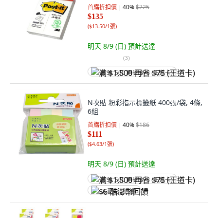
首購折扣價
40
%
$225
$135
(
$13.50/1張
)
明天 8/9 (日)
預計送達
(
3
)
满 $1,500 再省 $75 (王道卡)
N次貼 粉彩指示標籤紙 400張/袋, 4條,
6組
首購折扣價
40
%
$186
$111
(
$4.63/1張
)
明天 8/9 (日)
預計送達
满 $1,500 再省 $75 (王道卡)
$6 酷澎幣回饋