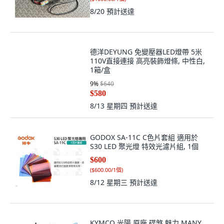
8/20
預計送達
德洋DEYUNG 免變壓器LED燈帶 5米
110V直接連接 高亮裝飾燈條, 中性白,
1箱/盒
9
%
$640
$580
8/13 星期四
預計送達
GODOX SA-11C C色片套組 適用於
S30 LED 聚光燈 特效光濾片組, 1個
$600
(
$600.00/1個
)
8/12 星期三
預計送達
KYMCO 光陽 原廠 碟煞 魅力 MANY