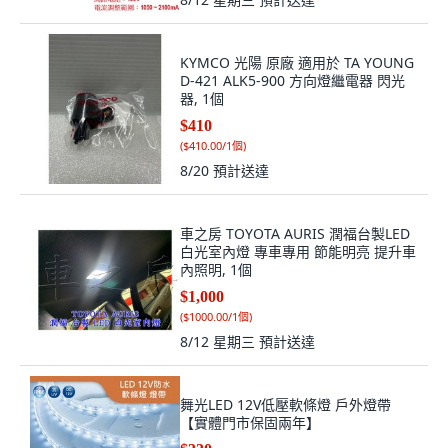
KYMCO 光陽 原廠 適用於 TA YOUNG
D-421 ALK5-900 方向燈繼電器 閃光
器, 1個
$410
(
$410.00/1個
)
8/20
預計送達
車之房 TOYOTA AURIS 潤福台製LED
白光室內燈 專車專用 節能明亮 提升車
內照明, 1個
$1,000
(
$1000.00/1個
)
8/12 星期三
預計送達
舞光LED 12V低壓軟條燈 戶外燈帶
【實體門市保固兩年】
$330