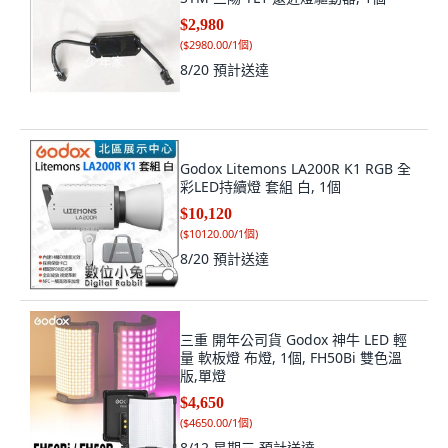
$2,980
(
$2980.00/1個
)
8/20
預計送達
Godox Litemons LA200R K1 RGB 全
彩LED持續燈 套組 白, 1個
$10,120
(
$10120.00/1個
)
8/20
預計送達
三重 開年公司貨 Godox 神牛 LED 輕
量 軟板燈 布燈, 1個, FH50Bi 雙色溫
版,單燈
$4,650
(
$4650.00/1個
)
8/12 星期三
預計送達