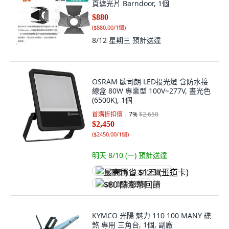
頁遮光片 Barndoor, 1個
$880
(
$880.00/1個
)
8/12 星期三
預計送達
OSRAM 歐司朗 LED投光燈 含防水接
線盒 80W 專業型 100V~277V, 晝光色
(6500K), 1個
首購折扣價
7
%
$2,650
$2,450
(
$2450.00/1個
)
明天 8/10 (一)
預計送達
最高再省 $123 (王道卡)
$80 酷澎幣回饋
KYMCO 光陽 魅力 110 100 MANY 碟
煞 專用 三角台, 1個, 副廠