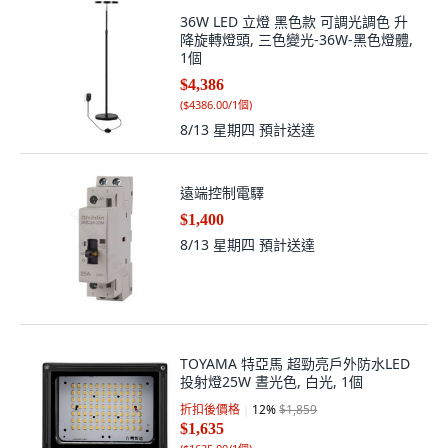
36W LED 立燈 黑色款 可調光調色 升
降旋轉燈頭, 三色變光-36W-黑色燈體,
1個
$4,386
(
$4386.00/1個
)
8/13 星期四
預計送達
遠端控制電驛
$1,400
8/13 星期四
預計送達
TOYAMA 特亞馬 超勁亮戶外防水LED
投射燈25W 晝光色, 白光, 1個
折扣後價格
12
%
$1,859
$1,635