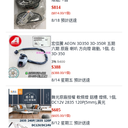
$814
(
$814.00/1個
)
8/18
預計送達
宏佳騰 AEON 3D350 3D-350R 五期
六期 原廠 喇叭 方向燈 啟動, 1個, 右
3D-350
3
%
$400
$388
(
$388.00/1個
)
8/14 星期五
預計送達
舞光原廠授權 軟條燈 鋁槽 燈條, 1個,
DC12V 2835 120P(5mm),黃光
$605
(
$605.00/1個
)
8/12 星期三
預計送達