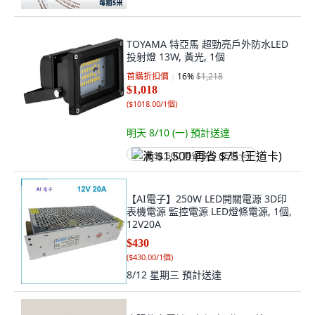
TOYAMA 特亞馬 超勁亮戶外防水LED
投射燈 13W, 黃光, 1個
首購折扣價
16
%
$1,218
$1,018
(
$1018.00/1個
)
明天 8/10 (一)
預計送達
满 $1,500 再省 $75 (王道卡)
【AI電子】250W LED開關電源 3D印
表機電源 監控電源 LED燈條電源, 1個,
12V20A
$430
(
$430.00/1個
)
8/12 星期三
預計送達