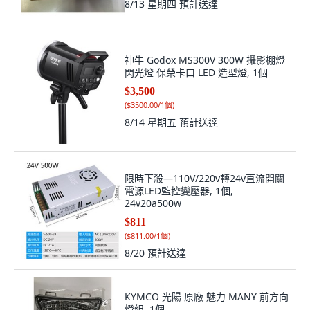
8/13 星期四
預計送達
神牛 Godox MS300V 300W 攝影棚燈
閃光燈 保榮卡口 LED 造型燈, 1個
$3,500
(
$3500.00/1個
)
8/14 星期五
預計送達
限時下殺—110V/220v轉24v直流開關
電源LED監控變壓器, 1個,
24v20a500w
$811
(
$811.00/1個
)
8/20
預計送達
KYMCO 光陽 原廠 魅力 MANY 前方向
燈組, 1個