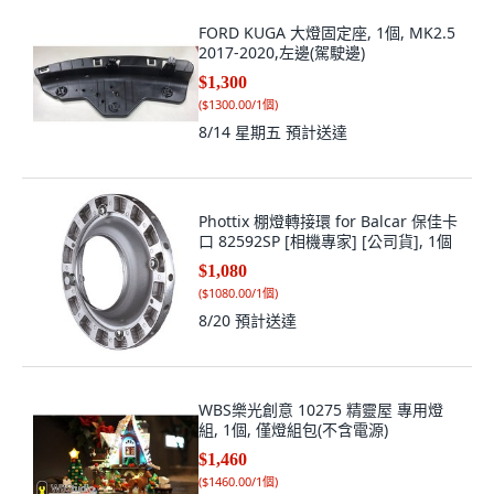
FORD KUGA 大燈固定座, 1個, MK2.5
2017-2020,左邊(駕駛邊)
$1,300
(
$1300.00/1個
)
8/14 星期五
預計送達
Phottix 棚燈轉接環 for Balcar 保佳卡
口 82592SP [相機專家] [公司貨], 1個
$1,080
(
$1080.00/1個
)
8/20
預計送達
WBS樂光創意 10275 精靈屋 專用燈
組, 1個, 僅燈組包(不含電源)
$1,460
(
$1460.00/1個
)