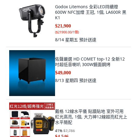
Godox Litemons 全彩LED持續燈
600W NFC加燈 王冠, 1個, LA600R 黑
K1
$21,900
(
$21900.00/1個
)
8/14 星期五
預計送達
佑聲嚴選 HD COMET top-12 全新12
吋超低音喇叭 300W鏡面鋼烤
$49,000
8/13 星期四
預計送達
戴格 12線水平儀 貼牆貼地 室外可用
紅光高亮, 1個, 大力神12線超亮紅光上
水平簡配
41
%
$7,786
$4,546