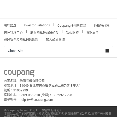
Investor Relations
關於酷澎
Coupang使用者條款
退換貨政策
信任管理中心
顧客隱私權政策通知
安心購物
資訊安全
資訊安全及隱私保護認證
加入酷澎商城
Global Site
公司名稱：酷澎股份有限公司
聯繫地址：11049 台北市信義區信義路五段7號13樓之1
統編：91002999
客服中心：0809-088-810 (免費) / 02-5592-7298
電子郵件：help_tw@coupang.com
©Coupang Taiwan Co., Ltd. 保留所有權利。
本網站上顯示的所有商標、標誌和服務標誌均為酷澎股份有限公司和/或其在美國和其
他國家/地區註冊之關聯公司之所屬財產。