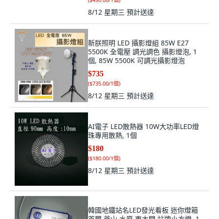
8/12 星期三
預計送達
新朕照明 LED 攝影燈組 85W E27
5500K 全電壓 調光調色 攝影燈泡, 1
個, 85W 5500K 可調光攝影燈泡
$735
(
$735.00/1個
)
8/12 星期三
預計送達
AI電子 LED散熱器 10W大功率LED燈
珠專用散熱, 1個
$180
(
$180.00/1個
)
8/12 星期三
預計送達
韓國地鐵站名LED發光看板 迷你燈箱
首爾 釜山 水原 東大門 站牌小方燈, 1