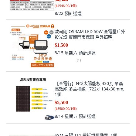
(
$4546.00/1個
)
8/22
預計送達
歐司朗 OSRAM LED 50W 全電壓戶外
投光燈 實體門市保固 戶外照明
$1,500
8/15 星期六
預計送達
(
1
)
【全電行】N型太陽能板 430瓦 單晶
高效能 多主柵線 1722x1134x30mm,
1個
$5,500
(
$5500.00/1個
)
8/14 星期五
預計送達
SYM 三陽 TL1 遠近燈驅動器, 1個