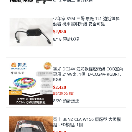
少年家 SYM 三陽 原廠 TL1 遠近燈驅
動器 機車照明升級 安全可靠
$2,980
8/18
預計送達
舞光 DC24V 幻彩軟條燈模組 COB室內
專用 21W/米, 1個, D-CO24V-RGBR1,
RGB
$2,420
(
$2420.00/1個
)
8/20
預計送達
賓士 BENZ CLA W156 原廠型 大燈模
組 LED模組, 1個