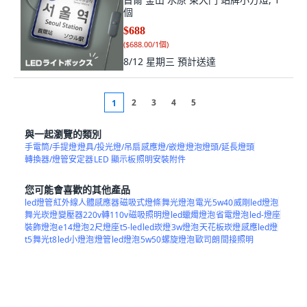
個
$688
(
$688.00/1個
)
8/12 星期三
預計送達
2
3
4
5
1
與一起瀏覽的類別
手電筒/手提燈
燈具/投光燈/吊扇
感應燈/嵌燈
燈泡燈頭/延長燈頭
轉換器/燈管安定器
LED 顯示板
照明安裝附件
您可能會喜歡的其他產品
led燈管
紅外線人體感應器
磁吸式燈條
舞光燈泡
電光
5w40
威剛led燈泡
舞光崁燈
變壓器220v轉110v
磁吸照明燈
led蠟燭燈泡
省電燈泡
led-燈座
裝飾燈泡
e14燈泡
2尺燈座
t5-led
led崁燈
3w燈泡
天花板崁燈
感應led燈
t5
舞光t8
led小燈泡
燈管
led燈泡
5w50
螺旋燈泡
歐司朗
間接照明