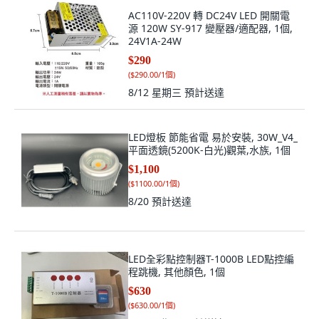
AC110V-220V 轉 DC24V LED 開關電
源 120W SY-917 變壓器/適配器, 1個,
24V1A-24W
$290
(
$290.00/1個
)
8/12 星期三
預計送達
LED燈板 節能省電 易於安裝, 30W_V4_
平面透鏡(5200K-白光)觀葉,水族, 1個
$1,100
(
$1100.00/1個
)
8/20
預計送達
LED全彩點控制器T-1000B LED點控編
程跳機, 其他顏色, 1個
$630
(
$630.00/1個
)