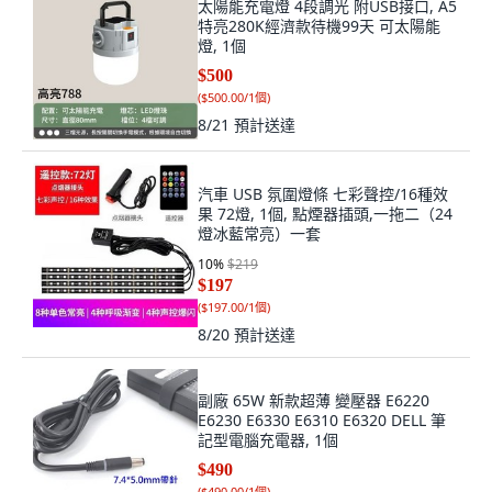
太陽能充電燈 4段調光 附USB接口, A5
特亮280K經濟款待機99天 可太陽能
燈, 1個
$500
(
$500.00/1個
)
8/21
預計送達
汽車 USB 氛圍燈條 七彩聲控/16種效
果 72燈, 1個, 點煙器插頭,一拖二（24
燈冰藍常亮）一套
10
%
$219
$197
(
$197.00/1個
)
8/20
預計送達
副廠 65W 新款超薄 變壓器 E6220
E6230 E6330 E6310 E6320 DELL 筆
記型電腦充電器, 1個
$490
(
$490.00/1個
)