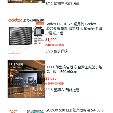
8/12 星期三
預計送達
Godox LD-HC-75 適用於 Godox
LD75R 蜂巢罩 增加對比 塑光配件 減
少溢光, 1個
$1,000
(
$1000.00/1個
)
8/20
預計送達
LELED薄型廣告燈箱 台灣工廠設計製
造, 1個, LE60x60cm
$3,630
(
$3630.00/1個
)
8/15 星期六
預計送達
GODOX S30 LED聚光燈專用 SA-08 8