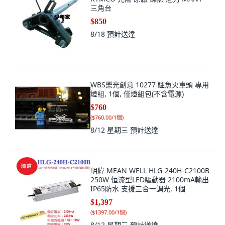
三角台
$850
8/18
預計送達
WBS樂光創意 10277 鱷魚火車頭 專用
燈組, 1個, 僅燈組包(不含電源)
$760
(
$760.00/1個
)
8/12 星期三
預計送達
明緯 MEAN WELL HLG-240H-C2100B
250W 恒流型LED驅動器 2100mA輸出
IP65防水 支援三合一調光, 1個
$1,397
(
$1397.00/1個
)
8/12 星期三
預計送達