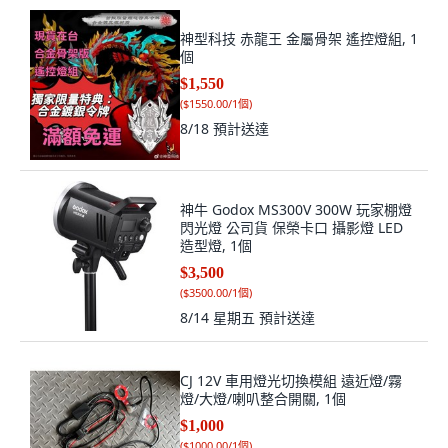
神型科技 赤龍王 金屬骨架 遙控燈組, 1
個
$1,550
(
$1550.00/1個
)
8/18
預計送達
神牛 Godox MS300V 300W 玩家棚燈
閃光燈 公司貨 保榮卡口 攝影燈 LED
造型燈, 1個
$3,500
(
$3500.00/1個
)
8/14 星期五
預計送達
CJ 12V 車用燈光切換模組 遠近燈/霧
燈/大燈/喇叭整合開關, 1個
$1,000
(
$1000.00/1個
)