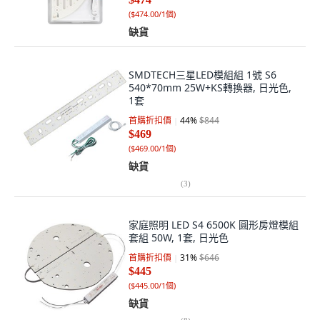
(
$474.00/1個
)
缺貨
SMDTECH三星LED模組組 1號 S6
540*70mm 25W+KS轉換器, 日光色,
1套
首購折扣價
44
%
$844
$469
(
$469.00/1個
)
缺貨
(
3
)
家庭照明 LED S4 6500K 圓形房燈模組
套組 50W, 1套, 日光色
首購折扣價
31
%
$646
$445
(
$445.00/1個
)
缺貨