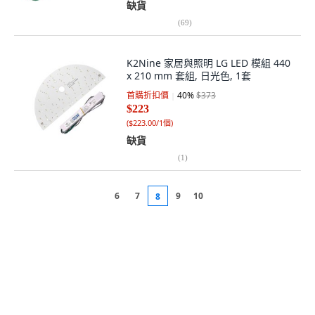
缺貨
(
69
)
K2Nine 家居與照明 LG LED 模組 440
x 210 mm 套組, 日光色, 1套
首購折扣價
40
%
$373
$223
(
$223.00/1個
)
缺貨
(
1
)
6
7
9
10
8