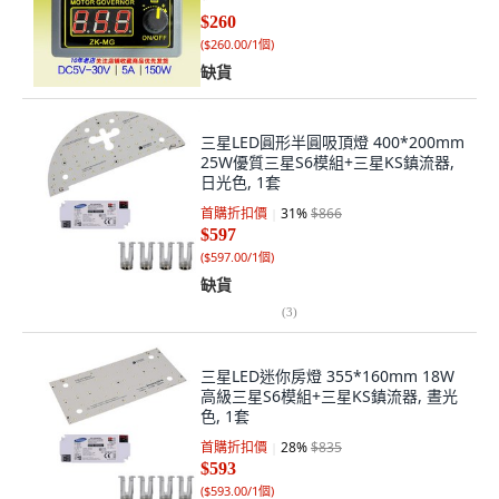
$260
(
$260.00/1個
)
缺貨
三星LED圓形半圓吸頂燈 400*200mm
25W優質三星S6模組+三星KS鎮流器,
日光色, 1套
首購折扣價
31
%
$866
$597
(
$597.00/1個
)
缺貨
(
3
)
三星LED迷你房燈 355*160mm 18W
高級三星S6模組+三星KS鎮流器, 晝光
色, 1套
首購折扣價
28
%
$835
$593
(
$593.00/1個
)