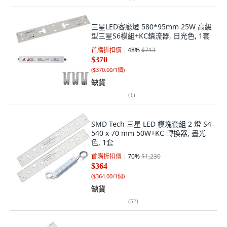
三星LED客廳燈 580*95mm 25W 高級
型三星S6模組+KC鎮流器, 日光色, 1套
首購折扣價
48
%
$713
$370
(
$370.00/1個
)
缺貨
(
1
)
SMD Tech 三星 LED 模塊套組 2 燈 S4
540 x 70 mm 50W+KC 轉換器, 晝光
色, 1套
首購折扣價
70
%
$1,230
$364
(
$364.00/1個
)
缺貨
(
52
)