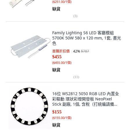
(
$251.00/1個
)
缺貨
(
3
)
Family Lighting S6 LED 客廳模組
5700K 50W 580 x 120 mm, 1套, 晝光
色
首購折扣價
42
%
$787
$455
(
$455.00/1個
)
缺貨
(
11
)
16位 WS2812 5050 RGB LED 內置全
彩驅動 環狀彩燈開發板 NeoPixel
Stick 副廠, 1個, 含稅（打統編請備
註）, RGB (Color Changing)
$155
(
$155.00/1個
)
缺貨