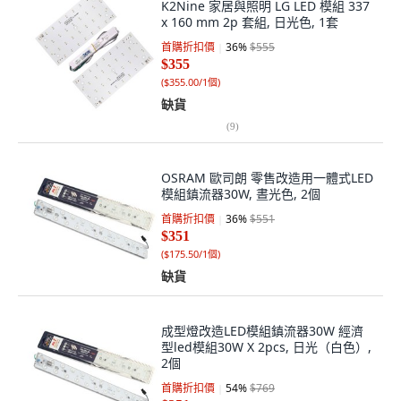
K2Nine 家居與照明 LG LED 模組 337
x 160 mm 2p 套組, 日光色, 1套
首購折扣價
36
%
$555
$355
(
$355.00/1個
)
缺貨
(
9
)
OSRAM 歐司朗 零售改造用一體式LED
模組鎮流器30W, 晝光色, 2個
首購折扣價
36
%
$551
$351
(
$175.50/1個
)
缺貨
成型燈改造LED模組鎮流器30W 經濟
型led模組30W X 2pcs, 日光（白色）,
2個
首購折扣價
54
%
$769