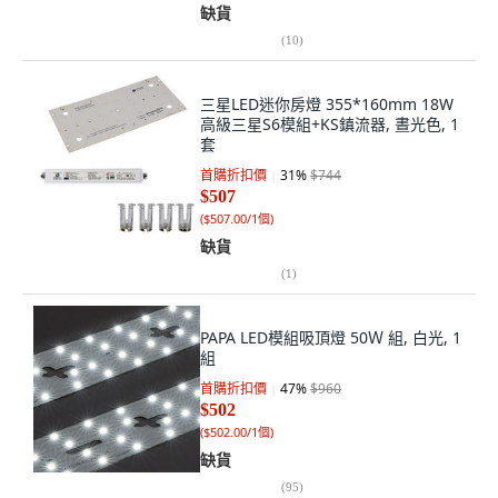
缺貨
(
10
)
三星LED迷你房燈 355*160mm 18W
高級三星S6模組+KS鎮流器, 晝光色, 1
套
首購折扣價
31
%
$744
$507
(
$507.00/1個
)
缺貨
(
1
)
PAPA LED模組吸頂燈 50Ｗ 組, 白光, 1
組
首購折扣價
47
%
$960
$502
(
$502.00/1個
)
缺貨
(
95
)