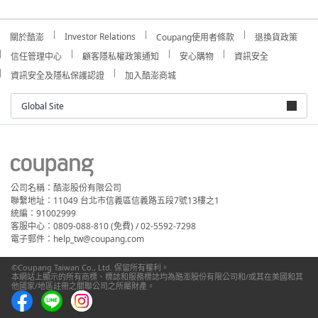
Investor Relations
關於酷澎
Coupang使用者條款
退換貨政策
信任管理中心
顧客隱私權政策通知
安心購物
資訊安全
資訊安全及隱私保護認證
加入酷澎商城
Global Site
公司名稱：酷澎股份有限公司
聯繫地址：11049 台北市信義區信義路五段7號13樓之1
統編：91002999
客服中心：0809-088-810 (免費) / 02-5592-7298
電子郵件：help_tw@coupang.com
©Coupang Taiwan Co., Ltd. 保留所有權利。
本網站上顯示的所有商標、標誌和服務標誌均為酷澎股份有限公司和/或其在美國和其
他國家/地區註冊之關聯公司之所屬財產。