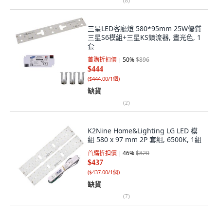
(
8
)
三星LED客廳燈 580*95mm 25W優質
三星S6模組+三星KS鎮流器, 晝光色, 1
套
首購折扣價
50
%
$896
$444
(
$444.00/1個
)
缺貨
(
2
)
K2Nine Home&Lighting LG LED 模
組 580 x 97 mm 2P 套組, 6500K, 1組
首購折扣價
46
%
$820
$437
(
$437.00/1個
)
缺貨
(
7
)