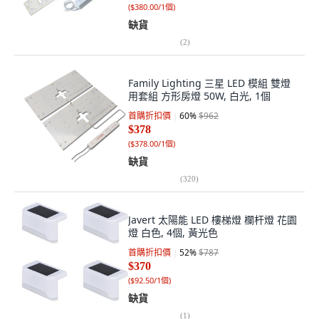
(
$380.00/1個
)
缺貨
(
2
)
Family Lighting 三星 LED 模組 雙燈
用套組 方形房燈 50W, 白光, 1個
首購折扣價
60
%
$962
$378
(
$378.00/1個
)
缺貨
(
320
)
Javert 太陽能 LED 樓梯燈 欄杆燈 花園
燈 白色, 4個, 黃光色
首購折扣價
52
%
$787
$370
(
$92.50/1個
)
缺貨
(
1
)