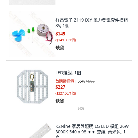
祥昌電子 Z119 DIY 風力發電套件模組
3V, 1個
$149
(
$149.00/1個
)
缺貨
LED燈組, 1個
首購折扣價
55
%
$508
$227
(
$227.00/1個
)
缺貨
(
43
)
K2Nine 家居與照明 LG LED 模組 26W
3000K 540 x 98 mm 套組, 黃光色, 1
套