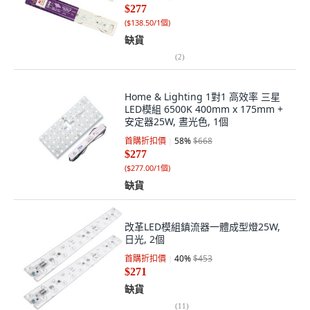
$277
(
$138.50/1個
)
缺貨
(
2
)
Home & Lighting 1對1 高效率 三星
LED模組 6500K 400mm x 175mm +
安定器25W, 晝光色, 1個
首購折扣價
58
%
$668
$277
(
$277.00/1個
)
缺貨
改革LED模組鎮流器一體成型燈25W,
日光, 2個
首購折扣價
40
%
$453
$271
缺貨
(
11
)