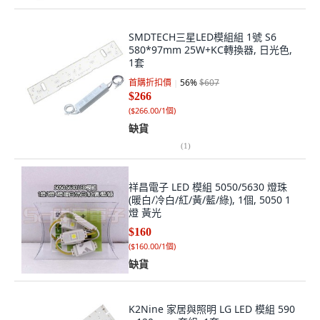
SMDTECH三星LED模組組 1號 S6
580*97mm 25W+KC轉換器, 日光色,
1套
首購折扣價
56
%
$607
$266
(
$266.00/1個
)
缺貨
(
1
)
祥昌電子 LED 模組 5050/5630 燈珠
(暖白/冷白/紅/黃/藍/綠), 1個, 5050 1
燈 黃光
$160
(
$160.00/1個
)
缺貨
K2Nine 家居與照明 LG LED 模組 590