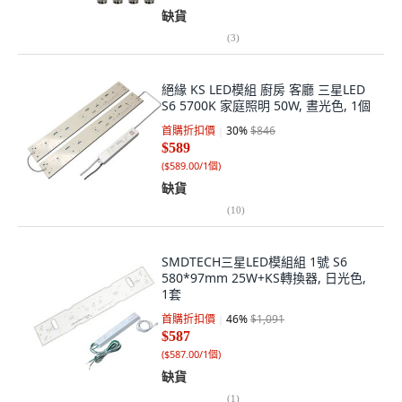
缺貨
(
3
)
絕緣 KS LED模組 廚房 客廳 三星LED
S6 5700K 家庭照明 50W, 晝光色, 1個
首購折扣價
30
%
$846
$589
(
$589.00/1個
)
缺貨
(
10
)
SMDTECH三星LED模組組 1號 S6
580*97mm 25W+KS轉換器, 日光色,
1套
首購折扣價
46
%
$1,091
$587
(
$587.00/1個
)
缺貨
(
1
)