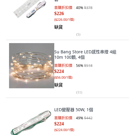
首購折扣價
40
%
$378
$226
(
$226.00/1個
)
缺貨
(
5
)
Su Bang Store LED感性串燈 4組
10m 100顆, 4個
首購折扣價
56
%
$518
$224
(
$56.00/1個
)
缺貨
(
11
)
LED變壓器 50W, 1個
首購折扣價
49
%
$442
$224
(
$224.00/1個
)