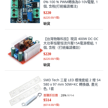
0%-100 % PWM轉換為0-10V電壓, 1
個, 含稅(打統編請備注)
$220
(
$220.00/1個
)
缺貨
【台灣物聯科技】現貨 400W DC-DC
大功率恒壓恒流升壓15A電源模組, 1
個, 含稅（打統編請備註）
$220
(
$220.00/1個
)
缺貨
SMD Tech 三星 LED 模塊套組 2 燈 S4
580 x 97 mm 50W+KC 轉換器, 晝光
色, 1套
首購折扣價
28
%
$714
$514
(
$514.00/1個
)