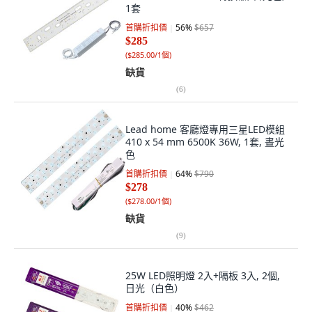
1套
首購折扣價
56
%
$657
$285
(
$285.00/1個
)
缺貨
(
6
)
Lead home 客廳燈專用三星LED模組
410 x 54 mm 6500K 36W, 1套, 晝光
色
首購折扣價
64
%
$790
$278
(
$278.00/1個
)
缺貨
(
9
)
25W LED照明燈 2入+隔板 3入, 2個,
日光（白色）
首購折扣價
40
%
$462