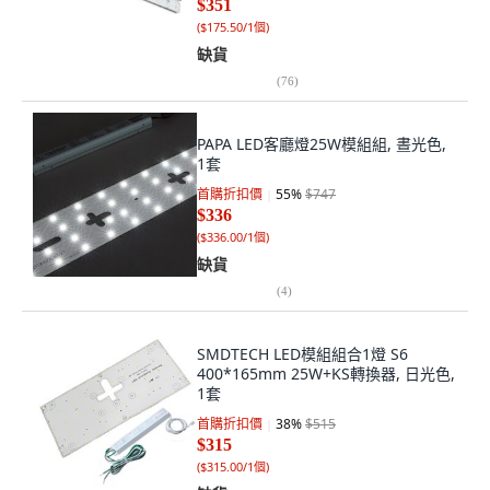
$351
(
$175.50/1個
)
缺貨
(
76
)
PAPA LED客廳燈25W模組組, 晝光色,
1套
首購折扣價
55
%
$747
$336
(
$336.00/1個
)
缺貨
(
4
)
SMDTECH LED模組組合1燈 S6
400*165mm 25W+KS轉換器, 日光色,
1套
首購折扣價
38
%
$515
$315
(
$315.00/1個
)