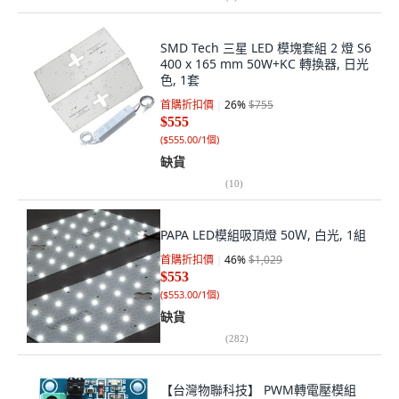
SMD Tech 三星 LED 模塊套組 2 燈 S6
400 x 165 mm 50W+KC 轉換器, 日光
色, 1套
首購折扣價
26
%
$755
$555
(
$555.00/1個
)
缺貨
(
10
)
PAPA LED模組吸頂燈 50Ｗ, 白光, 1組
首購折扣價
46
%
$1,029
$553
(
$553.00/1個
)
缺貨
(
282
)
【台灣物聯科技】 PWM轉電壓模組