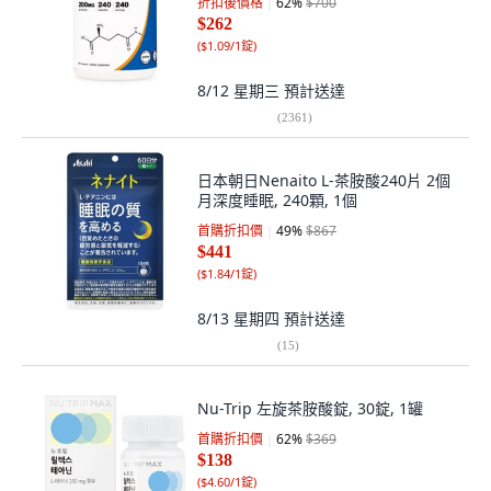
折扣後價格
62
%
$700
$262
(
$1.09/1錠
)
8/12 星期三
預計送達
(
2361
)
日本朝日Nenaito L-茶胺酸240片 2個
月深度睡眠, 240顆, 1個
首購折扣價
49
%
$867
$441
(
$1.84/1錠
)
8/13 星期四
預計送達
(
15
)
Nu-Trip 左旋茶胺酸錠, 30錠, 1罐
首購折扣價
62
%
$369
$138
(
$4.60/1錠
)