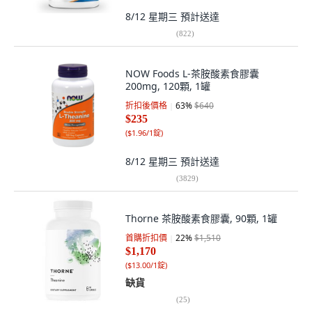
8/12 星期三
預計送達
(
822
)
NOW Foods L-茶胺酸素食膠囊
200mg, 120顆, 1罐
折扣後價格
63
%
$640
$235
(
$1.96/1錠
)
8/12 星期三
預計送達
(
3829
)
Thorne 茶胺酸素食膠囊, 90顆, 1罐
首購折扣價
22
%
$1,510
$1,170
(
$13.00/1錠
)
缺貨
(
25
)