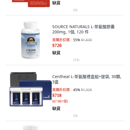
缺貨
(
2
)
SOURCE NATURALS L-茶氨酸膠囊
200mg, 1個, 120 件
首購折扣價
55
%
$1,630
$720
缺貨
(
13
)
Centheal L-茶氨酸禮盒組+提袋, 30顆,
3盒
首購折扣價
45
%
$1,326
$718
(
$7.98/1錠
)
缺貨
(
5
)