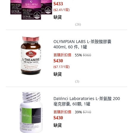
$433
(
$2.41/1錠
)
缺貨
(
26
)
OLYMPIAN LABS L-茶胺酸膠囊
400ml, 60 件, 1罐
首購折扣價
55
%
$960
$430
(
$7.17/1錠
)
缺貨
(
3
)
DaVinci Laboratories L-茶氨酸 200
毫克膠囊, 60顆, 1罐
首購折扣價
39
%
$710
$430
缺貨