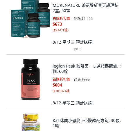
MORENATURE 茶氨酸紅景天護理錠,
2盒, 60顆
首購折扣價
54
%
$1,466
$673
(
$5.61/1錠
)
8/12 星期三
預計送達
(
915
)
legion Peak 咖啡因 + L-茶胺酸膠囊, 1
個, 60錠
首購折扣價
31
%
$885
$604
(
$10.07/1錠
)
8/12 星期三
預計送達
Kal 休閒小恐龍L-茶胺酸配方錠, 30顆,
1罐