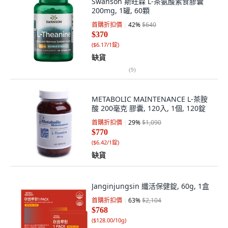
Swanson 斯旺森 L-茶氨酸素食膠囊
200mg, 1罐, 60顆
首購折扣價
42
%
$640
$370
(
$6.17/1錠
)
缺貨
(
9
)
METABOLIC MAINTENANCE L-茶胺
酸 200毫克 膠囊, 120入, 1個, 120錠
首購折扣價
29
%
$1,090
$770
(
$6.42/1錠
)
缺貨
Janginjungsin 纖活保健錠, 60g, 1盒
首購折扣價
63
%
$2,104
$768
(
$128.00/10g
)