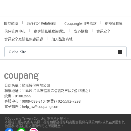
Investor Relations
關於酷澎
Coupang使用者條款
退換貨政策
信任管理中心
顧客隱私權政策通知
安心購物
資訊安全
資訊安全及隱私保護認證
加入酷澎商城
Global Site
公司名稱：酷澎股份有限公司
聯繫地址：11049 台北市信義區信義路五段7號13樓之1
統編：91002999
客服中心：0809-088-810 (免費) / 02-5592-7298
電子郵件：help_tw@coupang.com
©Coupang Taiwan Co., Ltd. 保留所有權利。
本網站上顯示的所有商標、標誌和服務標誌均為酷澎股份有限公司和/或其在美國和其
他國家/地區註冊之關聯公司之所屬財產。