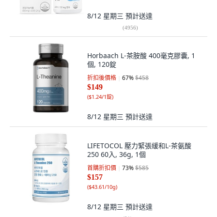
8/12 星期三
預計送達
(
4956
)
Horbaach L-茶胺酸 400毫克膠囊, 1
個, 120錠
折扣後價格
67
%
$458
$149
(
$1.24/1錠
)
8/12 星期三
預計送達
LIFETOCOL 壓力緊張緩和L-茶氨酸
250 60入, 36g, 1個
首購折扣價
73
%
$585
$157
(
$43.61/10g
)
8/12 星期三
預計送達