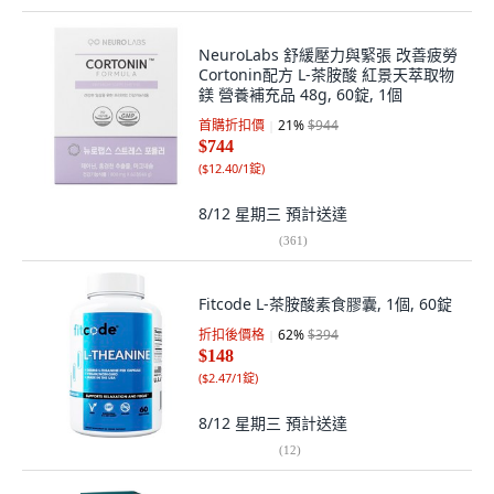
NeuroLabs 舒緩壓力與緊張 改善疲勞
Cortonin配方 L-茶胺酸 紅景天萃取物
鎂 營養補充品 48g, 60錠, 1個
首購折扣價
21
%
$944
$744
(
$12.40/1錠
)
8/12 星期三
預計送達
(
361
)
Fitcode L-茶胺酸素食膠囊, 1個, 60錠
折扣後價格
62
%
$394
$148
(
$2.47/1錠
)
8/12 星期三
預計送達
(
12
)