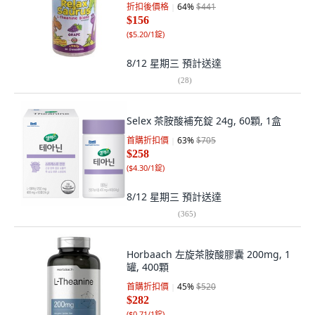
折扣後價格
64
%
$441
$156
(
$5.20/1錠
)
8/12 星期三
預計送達
(
28
)
Selex 茶胺酸補充錠 24g, 60顆, 1盒
首購折扣價
63
%
$705
$258
(
$4.30/1錠
)
8/12 星期三
預計送達
(
365
)
Horbaach 左旋茶胺酸膠囊 200mg, 1
罐, 400顆
首購折扣價
45
%
$520
$282
(
$0.71/1錠
)