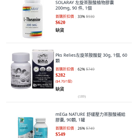
SOLARAY 左旋茶胺酸植物膠囊
200mg, 90 件, 1個
首購折扣價
33
%
$930
$620
缺貨
Pks Relies左旋茶胺酸錠 30g, 1個, 60
顆
首購折扣價
62
%
$749
$282
(
$4.70/1錠
)
缺貨
(
189
)
mEGa NATURE 舒緩壓力茶胺酸補給
膠囊, 90顆, 1罐
首購折扣價
26
%
$749
$549