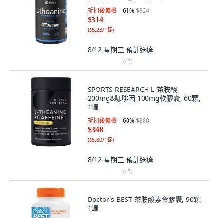
折扣後價格
61
%
$824
$314
(
$5.23/1錠
)
8/12 星期三
預計送達
(
83
)
SPORTS RESEARCH L-茶胺酸
200mg&咖啡因 100mg軟膠囊, 60顆,
1罐
折扣後價格
60
%
$880
$348
(
$5.80/1錠
)
8/12 星期三
預計送達
(
43
)
Doctor's BEST 茶胺酸素食膠囊, 90顆,
1罐