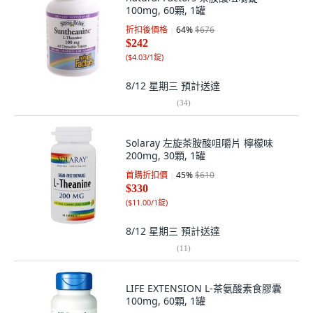
100mg, 60顆, 1罐
折扣後價格
64
%
$676
$242
(
$4.03/1錠
)
8/12 星期三
預計送達
(
34
)
Solaray 左旋茶胺酸咀嚼片 檸檬味
200mg, 30顆, 1罐
首購折扣價
45
%
$610
$330
(
$11.00/1錠
)
8/12 星期三
預計送達
(
11
)
LIFE EXTENSION L-茶氨酸素食膠囊
100mg, 60顆, 1罐