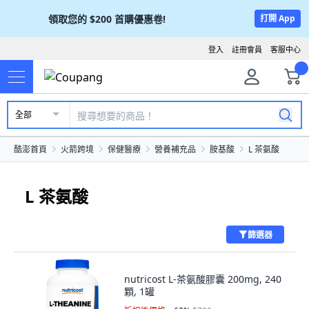
領取您的
$200
首購優惠卷!
打開 App
登入
註冊會員
客服中心
全部
酷澎首頁
火箭跨境
保健醫療
營養補充品
胺基酸
L 茶氨酸
L 茶氨酸
篩選器
nutricost L-茶氨酸膠囊 200mg, 240
顆, 1罐