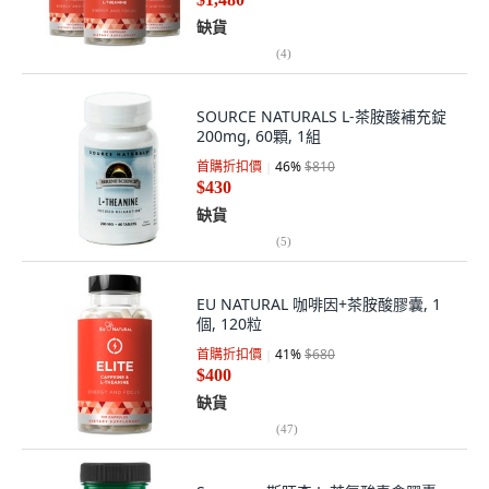
缺貨
(
4
)
SOURCE NATURALS L-茶胺酸補充錠
200mg, 60顆, 1組
首購折扣價
46
%
$810
$430
缺貨
(
5
)
EU NATURAL 咖啡因+茶胺酸膠囊, 1
個, 120粒
首購折扣價
41
%
$680
$400
缺貨
(
47
)