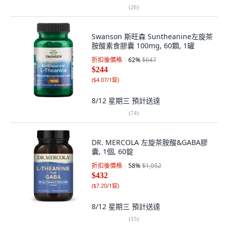
(
26
)
Swanson 斯旺森 Suntheanine左旋茶
胺酸素食膠囊 100mg, 60顆, 1罐
折扣後價格
62
%
$647
$244
(
$4.07/1錠
)
8/12 星期三
預計送達
(
74
)
DR. MERCOLA 左旋茶胺酸&GABA膠
囊, 1個, 60錠
折扣後價格
58
%
$1,052
$432
(
$7.20/1錠
)
8/12 星期三
預計送達
(
15
)