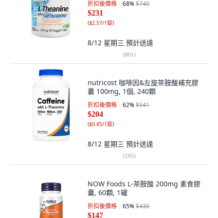
折扣後價格
68
%
$740
$231
(
$2.57/1錠
)
8/12 星期三
預計送達
(
801
)
nutricost 咖啡因&左旋茶胺酸補充膠
囊 100mg, 1個, 240顆
折扣後價格
62
%
$541
$204
(
$0.85/1錠
)
8/12 星期三
預計送達
(
205
)
NOW Foods L-茶胺酸 200mg 素食膠
囊, 60顆, 1罐
折扣後價格
65
%
$430
$147