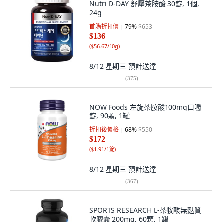
Nutri D-DAY 舒壓茶胺酸 30錠, 1個,
24g
首購折扣價
79
%
$653
$136
(
$56.67/10g
)
8/12 星期三
預計送達
(
375
)
NOW Foods 左旋茶胺酸100mg口嚼
錠, 90顆, 1罐
折扣後價格
68
%
$550
$172
(
$1.91/1錠
)
8/12 星期三
預計送達
(
367
)
SPORTS RESEARCH L-茶胺酸無麩質
軟膠囊 200mg, 60顆, 1罐