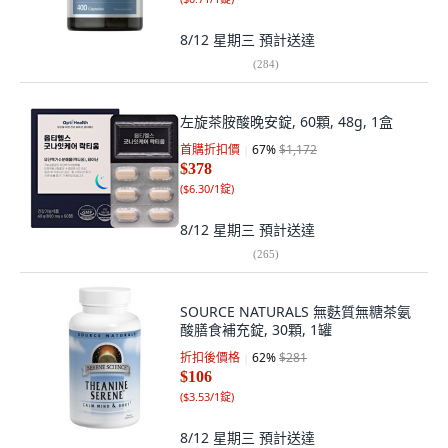
8/12 星期三
預計送達
(
284
)
左旋茶胺酸晚安錠, 60顆, 48g, 1盒
首購折扣價
67
%
$1,172
$378
(
$6.30/1錠
)
8/12 星期三
預計送達
(
265
)
SOURCE NATURALS 無麩質無糖茶氨
酸膳食補充錠, 30顆, 1罐
折扣後價格
62
%
$281
$106
(
$3.53/1錠
)
8/12 星期三
預計送達