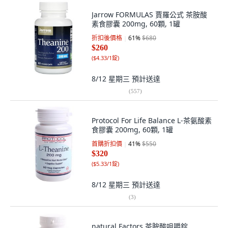
Jarrow FORMULAS 賈羅公式 茶胺酸
素食膠囊 200mg, 60顆, 1罐
折扣後價格
61
%
$680
$260
(
$4.33/1錠
)
8/12 星期三
預計送達
(
557
)
Protocol For Life Balance L-茶氨酸素
食膠囊 200mg, 60顆, 1罐
首購折扣價
41
%
$550
$320
(
$5.33/1錠
)
8/12 星期三
預計送達
(
3
)
natural Factors 茶胺酸咀嚼錠