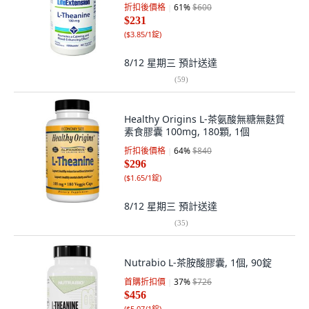
折扣後價格
61
%
$600
$231
(
$3.85/1錠
)
8/12 星期三
預計送達
(
59
)
Healthy Origins L-茶氨酸無糖無麩質
素食膠囊 100mg, 180顆, 1個
折扣後價格
64
%
$840
$296
(
$1.65/1錠
)
8/12 星期三
預計送達
(
35
)
Nutrabio L-茶胺酸膠囊, 1個, 90錠
首購折扣價
37
%
$726
$456
(
$5.07/1錠
)