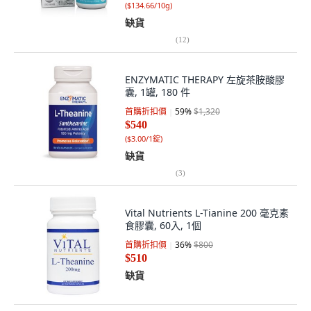
(
$134.66/10g
)
缺貨
(
12
)
ENZYMATIC THERAPY 左旋茶胺酸膠
囊, 1罐, 180 件
首購折扣價
59
%
$1,320
$540
(
$3.00/1錠
)
缺貨
(
3
)
Vital Nutrients L-Tianine 200 毫克素
食膠囊, 60入, 1個
首購折扣價
36
%
$800
$510
缺貨