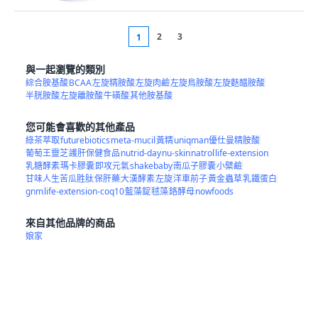
2
3
1
與一起瀏覽的類別
綜合胺基酸
BCAA
左旋精胺酸
左旋肉鹼
左旋鳥胺酸
左旋麩醯胺酸
半胱胺酸
左旋離胺酸
牛磺酸
其他胺基酸
您可能會喜歡的其他產品
綠茶萃取
futurebiotics
meta-mucil
黃精
uniqman優仕曼精胺酸
葡萄王靈芝
護肝保健食品
nutrid-day
nu-skin
natrol
life-extension
乳糖酵素
瑪卡膠囊
即攻元氣
shakebaby
南瓜子膠囊
小檗鹼
甘味人生苦瓜胜肽
保肝藥
大漢酵素
左旋
洋車前子
黃金蟲草
乳鐵蛋白
gnm
life-extension-coq10
藍藻錠
毬藻
鉻酵母
nowfoods
來自其他品牌的商品
娘家