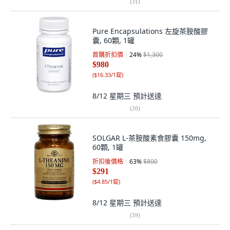
(
31
)
Pure Encapsulations 左旋茶胺酸膠
囊, 60顆, 1罐
首購折扣價
24
%
$1,300
$980
(
$16.33/1錠
)
8/12 星期三
預計送達
(
20
)
SOLGAR L-茶胺酸素食膠囊 150mg,
60顆, 1罐
折扣後價格
63
%
$800
$291
(
$4.85/1錠
)
8/12 星期三
預計送達
(
59
)