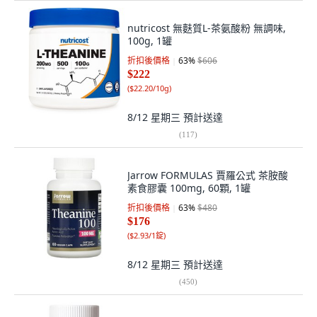
nutricost 無麩質L-茶氨酸粉 無調味,
100g, 1罐
折扣後價格
63
%
$606
$222
(
$22.20/10g
)
8/12 星期三
預計送達
(
117
)
Jarrow FORMULAS 賈羅公式 茶胺酸
素食膠囊 100mg, 60顆, 1罐
折扣後價格
63
%
$480
$176
(
$2.93/1錠
)
8/12 星期三
預計送達
(
450
)