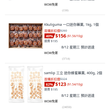
WOW免運
(
150
)
Kkuliguma 一口迷你藥菓, 1kg, 1個
首購折扣價
$260
$156
40
%
(
$1.56/10g
)
運費 $195
8/12 星期三
預計送達
WOW免運
(
3714
)
samlip 三立 迷你蜂蜜藥菓, 400g, 2個
首購折扣價
$324
$123
62
%
(
$1.54/10g
)
運費 $195
8/12 星期三
預計送達
WOW免運
(
24050
)