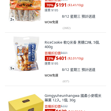
$191
70
%
(
$3.41/10g
)
運費 $195
8/12 星期三
預計送達
WOW免運
(
2682
)
RiceCookie 軟Q米香 黑糖口味, 5個,
400g
首購折扣價
$601
$401
33
%
(
$2.01/10g
)
運費 $195
8/12 星期三
預計送達
WOW免運
(
637
)
Gimgyuheunhangwa 國產小麥糯米
藥菓 12入, 1個, 30g
首購折扣價
$232