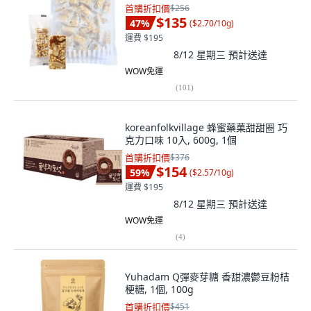
首購折扣價
$256
$135
47
%
(
$2.70/10g
)
運費 $195
8/12 星期三
預計送達
WOW免運
(
101
)
koreanfolkvillage 蜂蜜藥菓甜甜圈 巧
克力口味 10入, 600g, 1個
首購折扣價
$376
$154
59
%
(
$2.57/10g
)
運費 $195
8/12 星期三
預計送達
WOW免運
(
4
)
Yuhadam Q彈麥芽糖 香甜濃鬱豆粉桔
梗糖, 1個, 100g
首購折扣價
$451