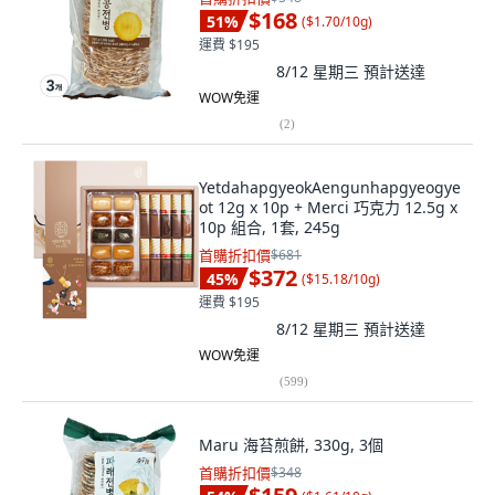
$168
51
%
(
$1.70/10g
)
運費 $195
8/12 星期三
預計送達
WOW免運
(
2
)
YetdahapgyeokAengunhapgyeogye
ot 12g x 10p + Merci 巧克力 12.5g x
10p 組合, 1套, 245g
首購折扣價
$681
$372
45
%
(
$15.18/10g
)
運費 $195
8/12 星期三
預計送達
WOW免運
(
599
)
Maru 海苔煎餅, 330g, 3個
首購折扣價
$348