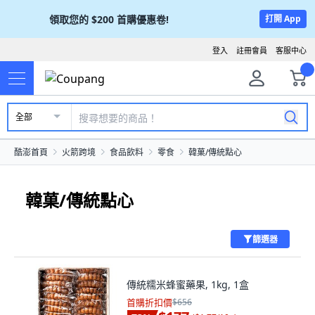
領取您的
$200
首購優惠卷!
打開 App
登入
註冊會員
客服中心
全部
酷澎首頁
火箭跨境
食品飲料
零食
韓菓/傳統點心
韓菓/傳統點心
篩選器
傳統糯米蜂蜜藥果, 1kg, 1盒
首購折扣價
$656