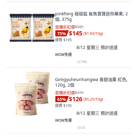
pinkfong 碰碰狐 鯊魚寶寶迷你藥果, 2
個, 375g
首購折扣價
$585
$145
75
%
(
$1.93/10g
)
運費 $195
8/12 星期三
預計送達
WOW免運
(
2799
)
Gimgyuheunhangwa 香甜油菓 紅色,
120g, 2個
首購折扣價
$370
$126
65
%
(
$5.25/10g
)
運費 $195
8/12 星期三
預計送達
WOW免運
(
313
)