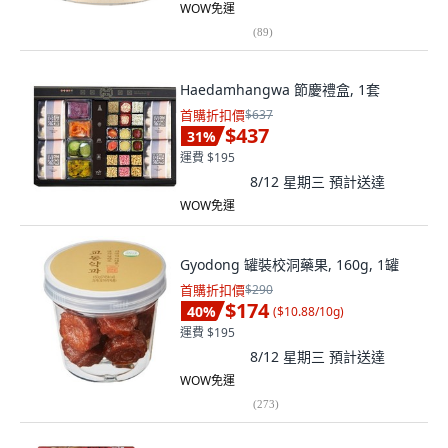
WOW免運
(
89
)
Haedamhangwa 節慶禮盒, 1套
首購折扣價
$637
$437
31
%
運費 $195
8/12 星期三
預計送達
WOW免運
Gyodong 罐裝校洞藥果, 160g, 1罐
首購折扣價
$290
$174
40
%
(
$10.88/10g
)
運費 $195
8/12 星期三
預計送達
WOW免運
(
273
)