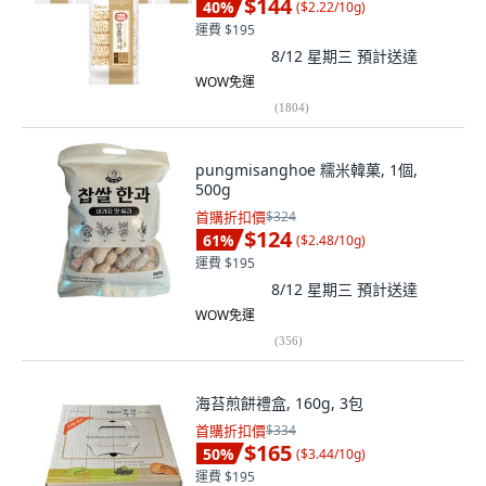
$144
40
%
(
$2.22/10g
)
運費 $195
8/12 星期三
預計送達
WOW免運
(
1804
)
pungmisanghoe 糯米韓菓, 1個,
500g
首購折扣價
$324
$124
61
%
(
$2.48/10g
)
運費 $195
8/12 星期三
預計送達
WOW免運
(
356
)
海苔煎餅禮盒, 160g, 3包
首購折扣價
$334
$165
50
%
(
$3.44/10g
)
運費 $195