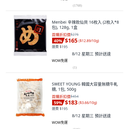
(
1768
)
Menbei 辛辣款仙貝 16枚入 (2枚入*8
包), 128g, 1盒
首購折扣價
$276
$165
40
%
(
$12.89/10g
)
運費 $195
8/12 星期三
預計送達
WOW免運
(
1
)
SWEET YOUNG 韓國大容量無糖牛軋
糖, 1包, 500g
首購折扣價
$454
$183
59
%
(
$3.66/10g
)
運費 $195
8/12 星期三
預計送達
WOW免運