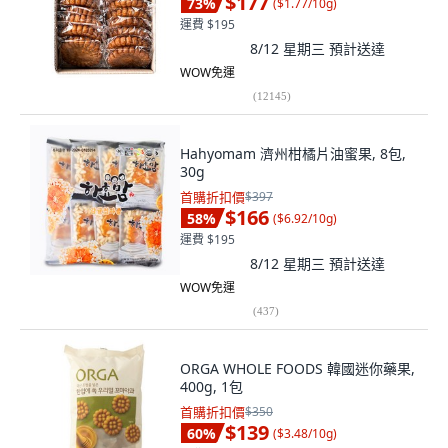
$177
73
%
(
$1.77/10g
)
運費 $195
8/12 星期三
預計送達
WOW免運
(
12145
)
Hahyomam 濟州柑橘片油蜜果, 8包,
30g
首購折扣價
$397
$166
58
%
(
$6.92/10g
)
運費 $195
8/12 星期三
預計送達
WOW免運
(
437
)
ORGA WHOLE FOODS 韓國迷你藥果,
400g, 1包
首購折扣價
$350
$139
60
%
(
$3.48/10g
)