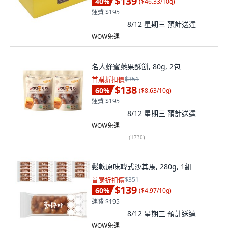
$139
40
%
(
$46.33/10g
)
運費 $195
8/12 星期三
預計送達
WOW免運
名人蜂蜜藥果酥餅, 80g, 2包
首購折扣價
$351
$138
60
%
(
$8.63/10g
)
運費 $195
8/12 星期三
預計送達
WOW免運
(
1730
)
鬆軟原味韓式沙其馬, 280g, 1組
首購折扣價
$351
$139
60
%
(
$4.97/10g
)
運費 $195
8/12 星期三
預計送達
WOW免運