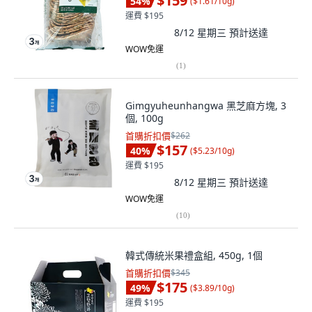
$159
54
%
(
$1.61/10g
)
運費 $195
8/12 星期三
預計送達
WOW免運
(
1
)
Gimgyuheunhangwa 黑芝麻方塊, 3
個, 100g
首購折扣價
$262
$157
40
%
(
$5.23/10g
)
運費 $195
8/12 星期三
預計送達
WOW免運
(
10
)
韓式傳統米果禮盒組, 450g, 1個
首購折扣價
$345
$175
49
%
(
$3.89/10g
)
運費 $195