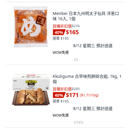
Menbei 日本九州明太子仙貝 洋蔥口
味 16入, 1個
首購折扣價
$276
$165
40
%
運費 $195
8/12 星期三
預計送達
WOW免運
(
2
)
Kkuliguma 古早味煎餅綜合組, 1kg, 1
個
首購折扣價
$285
$171
40
%
(
$1.71/10g
)
運費 $195
8/12 星期三
預計送達
WOW免運
(
1165
)