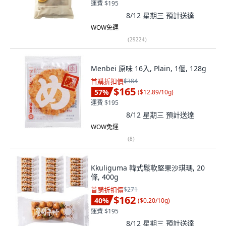
運費 $195
8/12 星期三
預計送達
WOW免運
(
29224
)
Menbei 原味 16入, Plain, 1個, 128g
首購折扣價
$384
$165
57
%
(
$12.89/10g
)
運費 $195
8/12 星期三
預計送達
WOW免運
(
8
)
Kkuliguma 韓式鬆軟堅果沙琪瑪, 20
條, 400g
首購折扣價
$271
$162
40
%
(
$0.20/10g
)
運費 $195
8/12 星期三
預計送達