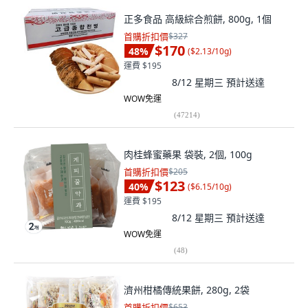
正多食品 高級綜合煎餅, 800g, 1個
首購折扣價
$327
$170
48
%
(
$2.13/10g
)
運費 $195
8/12 星期三
預計送達
WOW免運
(
47214
)
肉桂蜂蜜藥果 袋裝, 2個, 100g
首購折扣價
$205
$123
40
%
(
$6.15/10g
)
運費 $195
8/12 星期三
預計送達
WOW免運
(
48
)
濟州柑橘傳統果餅, 280g, 2袋
首購折扣價
$653