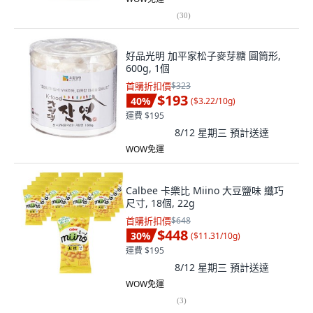
(
30
)
好品光明 加平家松子麥芽糖 圓筒形,
600g, 1個
首購折扣價
$323
$193
40
%
(
$3.22/10g
)
運費 $195
8/12 星期三
預計送達
WOW免運
Calbee 卡樂比 Miino 大豆鹽味 纖巧
尺寸, 18個, 22g
首購折扣價
$648
$448
30
%
(
$11.31/10g
)
運費 $195
8/12 星期三
預計送達
WOW免運
(
3
)