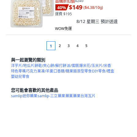
首購折扣價
$249
$149
40
%
(
$4.38/10g
)
運費 $195
8/12 星期三
預計送達
WOW免運
2
3
4
5
1
與一起瀏覽的類別
洋芋片/地瓜片
餅乾/夾心餅/蘇打餅
派/蛋糕
爆米花/玉米片/米香
特色零嘴
巧克力
果凍/羊羹
口香糖/糖果類
原型零食
DIY零食/禮盒
嬰幼兒零食
您可能會喜歡的其他產品
samlip
迷你藥果
samlip-三立
藥果
藥菓
藥果台灣
瓦片