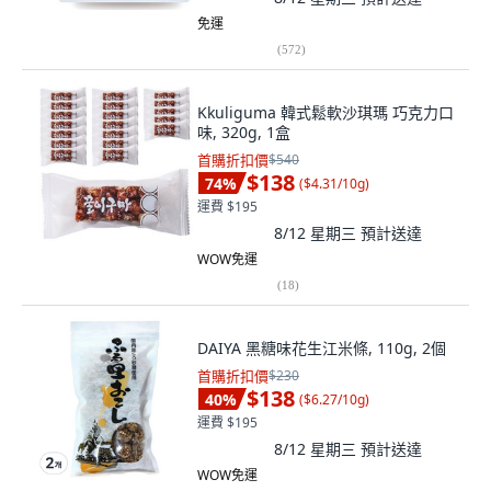
免運
(
572
)
Kkuliguma 韓式鬆軟沙琪瑪 巧克力口
味, 320g, 1盒
首購折扣價
$540
$138
74
%
(
$4.31/10g
)
運費 $195
8/12 星期三
預計送達
WOW免運
(
18
)
DAIYA 黑糖味花生江米條, 110g, 2個
首購折扣價
$230
$138
40
%
(
$6.27/10g
)
運費 $195
8/12 星期三
預計送達
WOW免運