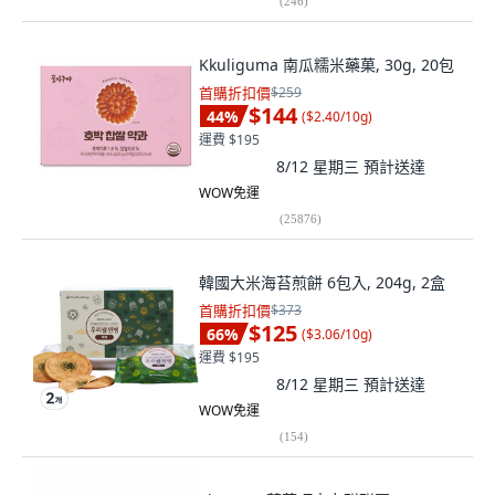
(
246
)
Kkuliguma 南瓜糯米藥菓, 30g, 20包
首購折扣價
$259
$144
44
%
(
$2.40/10g
)
運費 $195
8/12 星期三
預計送達
WOW免運
(
25876
)
韓國大米海苔煎餅 6包入, 204g, 2盒
首購折扣價
$373
$125
66
%
(
$3.06/10g
)
運費 $195
8/12 星期三
預計送達
WOW免運
(
154
)