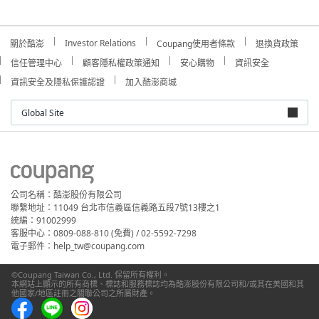
Investor Relations
關於酷澎
Coupang使用者條款
退換貨政策
信任管理中心
顧客隱私權政策通知
安心購物
資訊安全
資訊安全及隱私保護認證
加入酷澎商城
Global Site
公司名稱：酷澎股份有限公司
聯繫地址：11049 台北市信義區信義路五段7號13樓之1
統編：91002999
客服中心：0809-088-810 (免費) / 02-5592-7298
電子郵件：help_tw@coupang.com
©Coupang Taiwan Co., Ltd. 保留所有權利。
本網站上顯示的所有商標、標誌和服務標誌均為酷澎股份有限公司和/或其在美國和其
他國家/地區註冊之關聯公司之所屬財產。