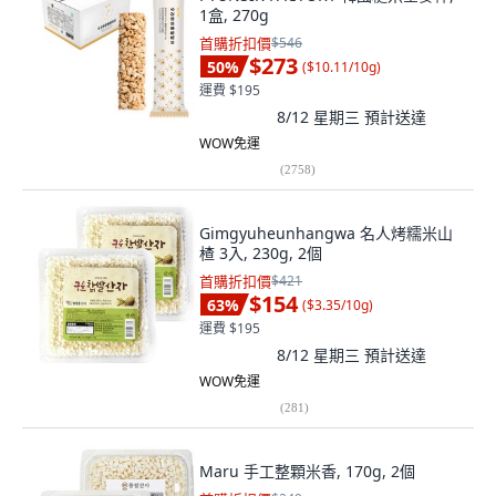
1盒, 270g
首購折扣價
$546
$273
50
%
(
$10.11/10g
)
運費 $195
8/12 星期三
預計送達
WOW免運
(
2758
)
Gimgyuheunhangwa 名人烤糯米山
楂 3入, 230g, 2個
首購折扣價
$421
$154
63
%
(
$3.35/10g
)
運費 $195
8/12 星期三
預計送達
WOW免運
(
281
)
Maru 手工整顆米香, 170g, 2個