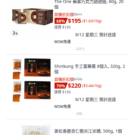
The One 藥菓巧克力甜甜圈, 60g, 20
個
首購折扣價
$611
$195
68
%
(
$1.63/10g
)
運費 $195
8/12 星期三
預計送達
WOW免運
(
327
)
Shinkung 手工蜜藥菓 8個入, 320g, 2
個
首購折扣價
$750
$220
70
%
(
$3.44/10g
)
運費 $195
8/12 星期三
預計送達
WOW免運
(
58
)
美松香脆杏仁糙米江米糖, 500g, 1個