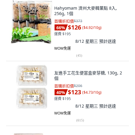
Hahyomam 濟州大麥韓菓點 8入,
256g, 1個
首購折扣價
$373
$126
66
%
(
$4.92/10g
)
運費 $195
8/12 星期三
預計送達
WOW免運
(
45
)
友進手工花生便當盒麥芽糖, 130g, 2
個
首購折扣價
$206
$123
40
%
(
$4.73/10g
)
運費 $195
8/12 星期三
預計送達
WOW免運
(
615
)