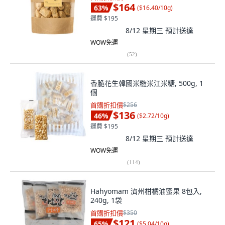
$164
63
%
(
$16.40/10g
)
運費 $195
8/12 星期三
預計送達
WOW免運
(
52
)
香脆花生韓國米糙米江米糖, 500g, 1
個
首購折扣價
$256
$136
46
%
(
$2.72/10g
)
運費 $195
8/12 星期三
預計送達
WOW免運
(
114
)
Hahyomam 濟州柑橘油蜜果 8包入,
240g, 1袋
首購折扣價
$350
$121
65
%
(
$5.04/10g
)