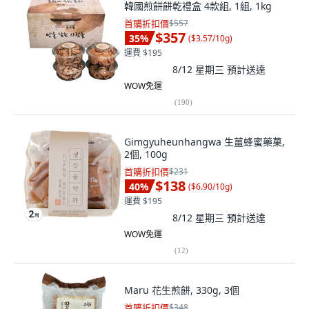
韓國煎餅餅乾禮盒 4款組, 1組, 1kg
首購折扣價
$557
$357
35
%
(
$3.57/10g
)
運費 $195
8/12 星期三
預計送達
WOW免運
(
190
)
Gimgyuheunhangwa 生薑蜂蜜藥菓,
2個, 100g
首購折扣價
$231
$138
40
%
(
$6.90/10g
)
運費 $195
8/12 星期三
預計送達
WOW免運
(
12
)
Maru 花生煎餅, 330g, 3個
首購折扣價
$348