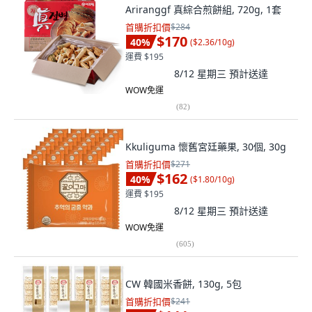
Ariranggf 真綜合煎餅組, 720g, 1套
首購折扣價
$284
$170
40
%
(
$2.36/10g
)
運費 $195
8/12 星期三
預計送達
WOW免運
(
82
)
Kkuliguma 懷舊宮廷藥果, 30個, 30g
首購折扣價
$271
$162
40
%
(
$1.80/10g
)
運費 $195
8/12 星期三
預計送達
WOW免運
(
605
)
CW 韓國米香餅, 130g, 5包
首購折扣價
$241