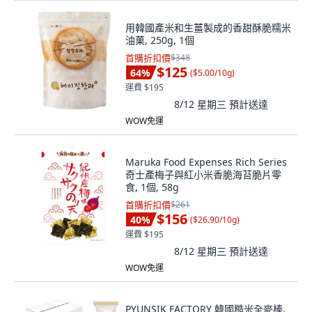
用韓國產米和生薑製成的香甜酥脆糯米
油菓, 250g, 1個
首購折扣價
$348
$125
64
%
(
$5.00/10g
)
運費 $195
8/12 星期三
預計送達
WOW免運
Maruka Food Expenses Rich Series
奇士產梅子與紅小米香脆海苔脆片零
食, 1個, 58g
首購折扣價
$261
$156
40
%
(
$26.90/10g
)
運費 $195
8/12 星期三
預計送達
WOW免運
PYUNSIK FACTORY 韓國糙米全麥棒,