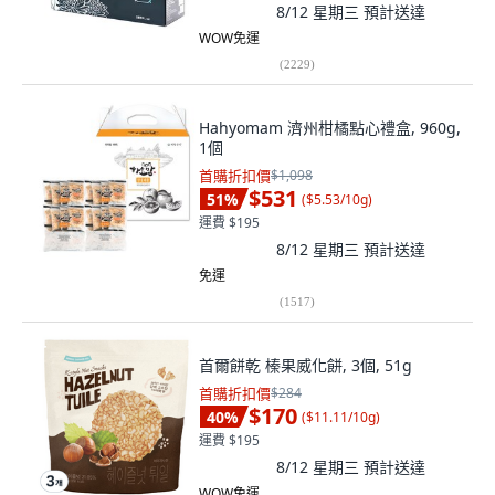
8/12 星期三
預計送達
WOW免運
(
2229
)
Hahyomam 濟州柑橘點心禮盒, 960g,
1個
首購折扣價
$1,098
$531
51
%
(
$5.53/10g
)
運費 $195
8/12 星期三
預計送達
免運
(
1517
)
首爾餅乾 榛果威化餅, 3個, 51g
首購折扣價
$284
$170
40
%
(
$11.11/10g
)
運費 $195
8/12 星期三
預計送達
WOW免運