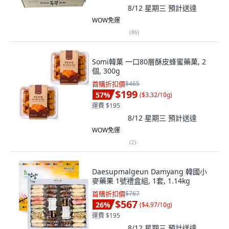
8/12 星期三
預計送達
WOW免運
(
86
)
Somi韓菓 一口80層酥皮蜂蜜藥菓, 2
個, 300g
首購折扣價
$465
$199
57
%
(
$3.32/10g
)
運費 $195
8/12 星期三
預計送達
WOW免運
(
2
)
Daesupmalgeun Damyang 韓國小
麥藥果 1號禮盒組, 1套, 1.14kg
首購折扣價
$767
$567
26
%
(
$4.97/10g
)
運費 $195
8/12 星期三
預計送達