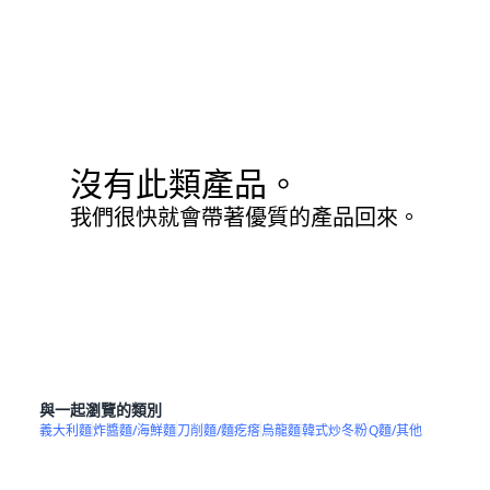
沒有此類產品。
我們很快就會帶著優質的產品回來。
與一起瀏覽的類別
義大利麵
炸醬麵/海鮮麵
刀削麵/麵疙瘩
烏龍麵
韓式炒冬粉
Q麵/其他