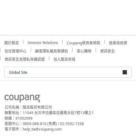
Investor Relations
關於酷澎
Coupang使用者條款
退換貨政策
信任管理中心
顧客隱私權政策通知
安心購物
資訊安全
資訊安全及隱私保護認證
加入酷澎商城
Global Site
公司名稱：酷澎股份有限公司
聯繫地址：11049 台北市信義區信義路五段7號13樓之1
統編：91002999
客服中心：0809-088-810 (免費) / 02-5592-7298
電子郵件：help_tw@coupang.com