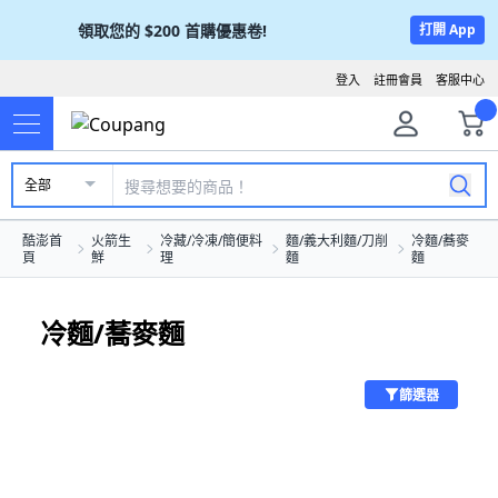
領取您的
$200
首購優惠卷!
打開 App
登入
註冊會員
客服中心
全部
酷澎首
火箭生
冷藏/冷凍/簡便料
麵/義大利麵/刀削
冷麵/蕎麥
頁
鮮
理
麵
麵
冷麵/蕎麥麵
篩選器