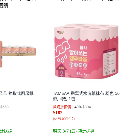
饋
極度朵朵 抽取式廚房紙
TAMSAA 拋棄式水洗紙抹布 粉色 56
條, 4捲, 1包
$660
首購折扣價
40
%
$304
$182
(
$455.00/10片
)
計送達
明天 8/7 (五)
預計送達