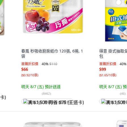
春風 秒吸收廚房紙巾 120張, 6捲, 1
得意 掛式抽取全
袋
包
首購折扣價
40
%
$110
首購折扣價
40
%
$66
$99
(
$0.92/10張
)
(
$1.65/10張
)
明天 8/7 (五)
預計送達
明天 8/7 (五)
預
(
8462
)
(
46
)
满 $1,500 再省 $75 (王道卡)
满 $1,500 再