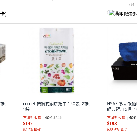
(
94
)
满 $1,500 再
捲,
comet 捲筒式廚房紙巾 150張, 8捲,
HSAE 多功能抽取
1袋
經典藍, 15個, 
首購折扣價
40
%
$246
首購折扣價
40
%
$147
$103
(
$1.23/10張
)
(
$68.67/10片
)