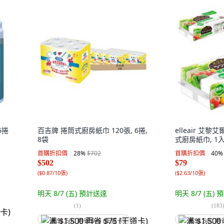
6捲
百吉牌 捲筒式廚房紙巾 120張, 6捲,
elleair 艾
8袋
式廚房紙巾, 1入
首購折扣價
28
%
$702
首購折扣價
40
%
$502
$79
(
$0.87/10張
)
(
$2.63/10張
)
明天 8/7 (五)
預計送達
明天 8/7 (五)
預
(
1
)
(
183
满 $1,500 再省 $75 (王道卡)
满 $1,500 再