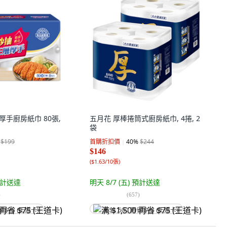
厚手廚房紙巾 80張,
五月花 厚棒捲筒式廚房紙巾, 4捲, 2
袋
$199
首購折扣價
40
%
$244
$146
(
$1.63/10張
)
計送達
明天 8/7 (五)
預計送達
)
(
657
)
省 $75 (王道卡)
满 $1,500 再省 $75 (王道卡)