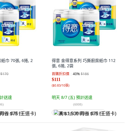
巾 70張, 6捲, 2
得意 金得意系列 巧撕廚房紙巾 112
張, 6捲, 2袋
$170
首購折扣價
40
%
$186
$111
(
$0.83/10張
)
計送達
明天 8/7 (五)
預計送達
06
)
(
6008
)
省 $75 (王道卡)
满 $1,500 再省 $75 (王道卡)