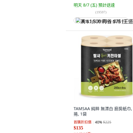
明天 8/7 (五)
預計送達
(
19597
)
满 $1,500 再省 $75 (王道卡)
TAMSAA 純粹 無漂白 廚房紙巾, 
捲, 1袋
首購折扣價
40
%
$225
$135