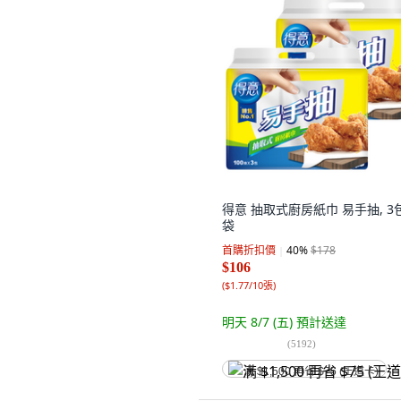
得意 抽取式廚房紙巾 易手抽, 3包
袋
首購折扣價
40
%
$178
$106
(
$1.77/10張
)
明天 8/7 (五)
預計送達
(
5192
)
满 $1,500 再省 $75 (王道卡)