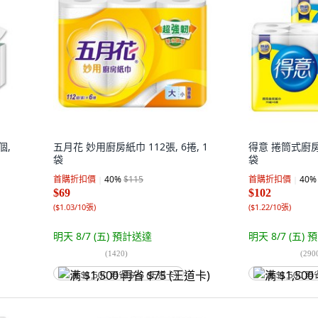
個,
五月花 妙用廚房紙巾 112張, 6捲, 1
得意 捲筒式廚房紙
袋
袋
首購折扣價
40
%
$115
首購折扣價
40
%
$69
$102
(
$1.03/10張
)
(
$1.22/10張
)
明天 8/7 (五)
預計送達
明天 8/7 (五)
預
(
1420
)
(
290
满 $1,500 再省 $75 (王道卡)
满 $1,500 再