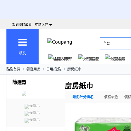
加到我的最愛
申請入駐
全部
類別
爸氣父親節
火箭速配
火箭跨境
酷澎首頁
餐廚用品
日用/免洗
廚房紙巾
篩選器
廚房紙巾
酷澎評分排名
價格最低
價
僅顯示
僅顯示
僅顯示