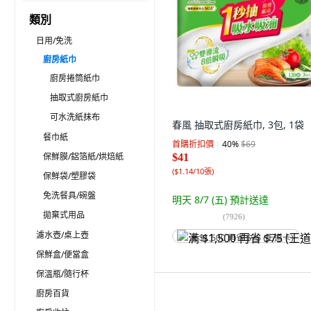
類別
日用/免洗
廚房紙巾
廚房捲筒紙巾
抽取式廚房紙巾
可水洗紙抹布
春風 抽取式廚房紙巾, 3包, 1袋
餐巾紙
首購折扣價
40
%
$69
保鮮膜/鋁箔紙/烘焙紙
$41
(
$1.14/10張
)
保鮮袋/塑膠袋
免洗餐具/碗盤
明天 8/7 (五)
預計送達
拋棄式用品
(
7926
)
濾水壺/桌上壺
满 $1,500 再省 $75 (王道卡)
保鮮盒/便當盒
保溫瓶/隨行杯
廚房百貨