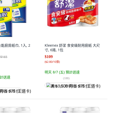
能廚房紙巾, 1入, 2
Kleenex 舒潔 食安級耐用廚紙 大尺
寸, 6捲, 1包
$109
$165
(
$2.80/10張
)
明天 8/7 (五)
預計送達
計送達
(
188
)
满 $1,500 再省 $75 (王道卡)
省 $75 (王道卡)