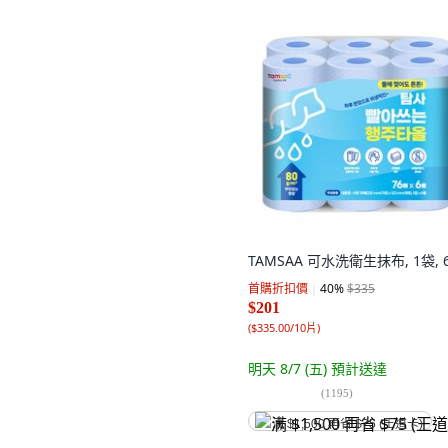
TAMSAA 可水洗衛生抹布, 1袋, 
首購折扣價
40
%
$335
$201
(
$335.00/10片
)
明天 8/7 (五)
預計送達
(
1195
)
满 $1,500 再省 $75 (王道卡)