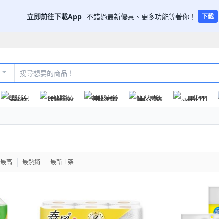
立即前往下載App
不錯過最新優惠、更多功能等著你！
下載
嬰幼兒
保健醫療
美妝保養
個人清潔
玩具休閒
格最高
最熱銷
最新上架