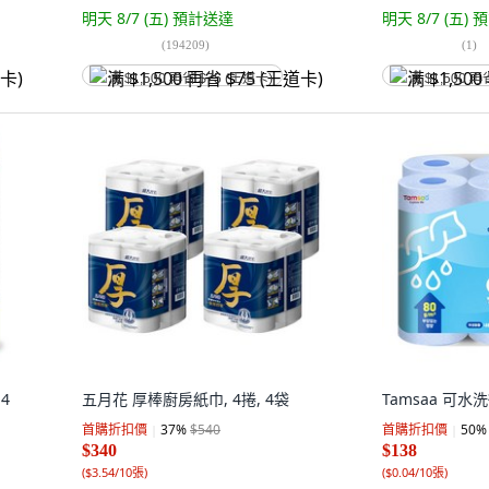
明天 8/7 (五)
預計送達
明天 8/7 (五)
預
(
194209
)
(
1
)
满 $1,500 再省 $75 (王道卡)
满 $1,500 再
4
五月花 厚棒廚房紙巾, 4捲, 4袋
Tamsaa 可水洗
首購折扣價
37
%
$540
首購折扣價
50
%
$340
$138
(
$3.54/10張
)
(
$0.04/10張
)