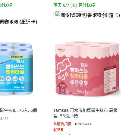
計送達
明天 8/7 (五)
預計送達
满 $1,500 再省 $75 (王道卡)
省 $75 (王道卡)
衛生抹布, 76入, 6個
Tamsaa 可水洗加厚衛生抹布 高級
型, 56張, 4捲
$281
首購折扣價
62
%
$411
$156