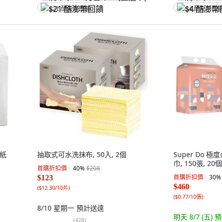
$21 酷澎幣回饋
$4 酷澎幣回
房紙
抽取式可水洗抹布, 50入, 2個
Super Do 
巾, 150張, 20個
首購折扣價
40
%
$208
首購折扣價
30
%
$123
$460
(
$12.30/10片
)
(
$0.77/10張
)
8/10 星期一
預計送達
明天 8/7 (五)
預
(
428
)