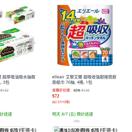
黎艾爾 超厚吸油吸水抽取
elleair 艾黎艾爾 超吸收強韌捲筒廚
, 3包
房紙巾 70抽, 4捲, 1包
$132
首購折扣價
40
%
$120
$72
(
$2.57/10張
)
計送達
明天 8/7 (五)
預計送達
)
(
49
)
省 $75 (王道卡)
满 $1,500 再省 $75 (王道卡)