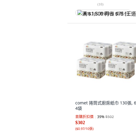
(
10
)
满 $1,500 再省 $75 (王道卡)
comet 捲筒式廚房紙巾 130張, 6
4袋
首購折扣價
39
%
$502
$302
(
$0.97/10張
)