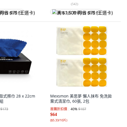
(
542
)
省 $75 (王道卡)
满 $1,500 再省 $75 (王道卡)
式擦巾 28 x 22cm
Mexsmon 美思夢 懶人抹布 免洗拋
1組
棄式清潔巾, 60張, 2包
$173
首購折扣價
40
%
$107
$64
(
$5.33/10片
)