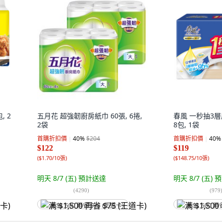
, 2
五月花 超強韌廚房紙巾 60張, 6捲,
春風 一秒抽3層
2袋
8包, 1袋
首購折扣價
40
%
$204
首購折扣價
40
%
$122
$119
(
$1.70/10張
)
(
$148.75/10張
)
明天 8/7 (五)
預計送達
明天 8/7 (五)
預
(
4290
)
(
979
满 $1,500 再省 $75 (王道卡)
满 $1,500 再