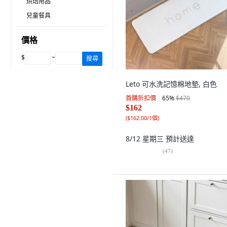
烘焙用品
兒童餐具
價格
$
~
搜尋
Leto 可水洗記憶棉地墊, 白色
首購折扣價
65
%
$470
$162
(
$162.00/1個
)
8/12 星期三
預計送達
(
47
)