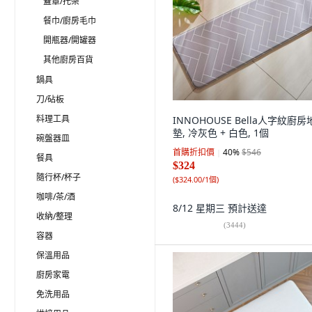
蓋罩/托架
餐巾/廚房毛巾
開瓶器/開罐器
其他廚房百貨
鍋具
刀/砧板
料理工具
INNOHOUSE Bella人字紋廚房
墊, 冷灰色 + 白色, 1個
碗盤器皿
首購折扣價
40
%
$546
餐具
$324
隨行杯/杯子
(
$324.00/1個
)
咖啡/茶/酒
8/12 星期三
預計送達
收納/整理
(
3444
)
容器
保溫用品
廚房家電
免洗用品