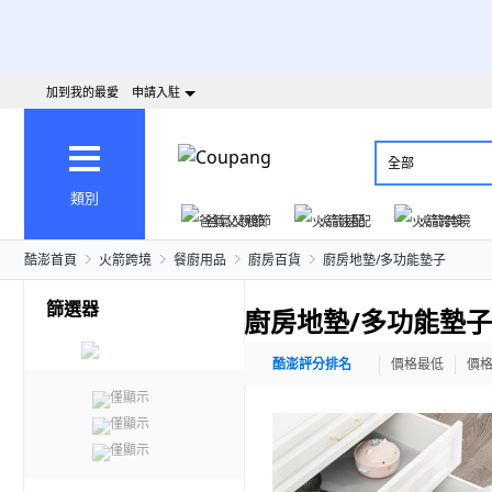
加到我的最愛
申請入駐
全部
類別
爸氣父親節
火箭速配
火箭跨境
酷澎首頁
火箭跨境
餐廚用品
廚房百貨
廚房地墊/多功能墊子
篩選器
廚房地墊/多功能墊子
酷澎評分排名
價格最低
價
僅顯示
僅顯示
僅顯示