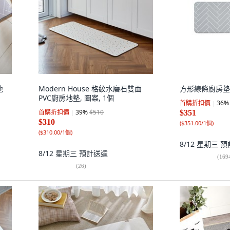
地
Modern House 格紋水磨石雙面
方形線條廚房墊
PVC廚房地墊, 圖案, 1個
首購折扣價
36
%
首購折扣價
39
%
$510
$351
$310
(
$351.00/1個
)
(
$310.00/1個
)
8/12 星期三
預
8/12 星期三
預計送達
(
169
(
26
)