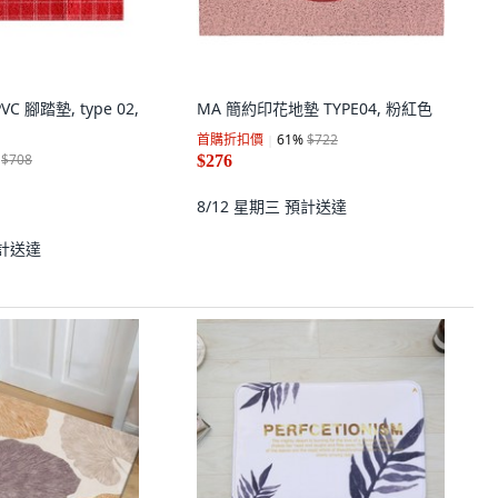
VC 腳踏墊, type 02,
MA 簡約印花地墊 TYPE04, 粉紅色
首購折扣價
61
%
$722
$708
$276
8/12 星期三
預計送達
計送達