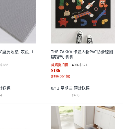
 PVC廚房地墊, 灰色, 1
THE ZAKKA 卡通人物PVC防滑線圈
腳踏墊, 狗狗
$286
首購折扣價
49
%
$371
$186
(
$186.00/1個
)
計送達
8/12 星期三
預計送達
5
)
(
327
)