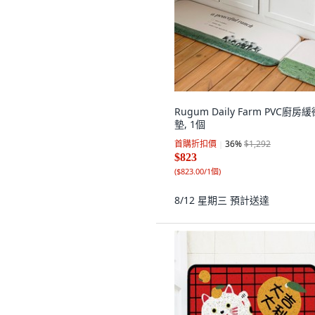
Rugum Daily Farm PVC廚房
墊, 1個
首購折扣價
36
%
$1,292
$823
(
$823.00/1個
)
8/12 星期三
預計送達