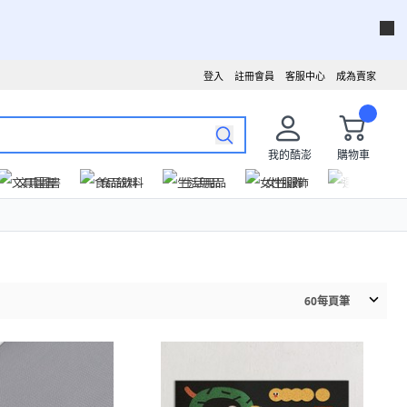
登入
註冊會員
客服中心
成為賣家
我的酷澎
購物車
文具圖書
食品飲料
生活用品
女性服飾
運動戶外
60
每頁筆