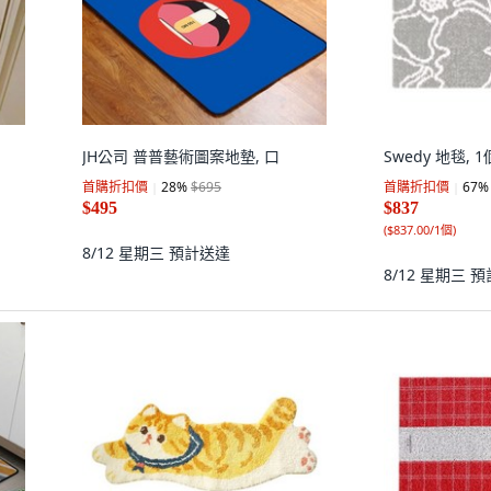
JH公司 普普藝術圖案地墊, 口
Swedy 地毯, 1個
首購折扣價
28
%
$695
首購折扣價
67
%
$495
$837
(
$837.00/1個
)
8/12 星期三
預計送達
8/12 星期三
預