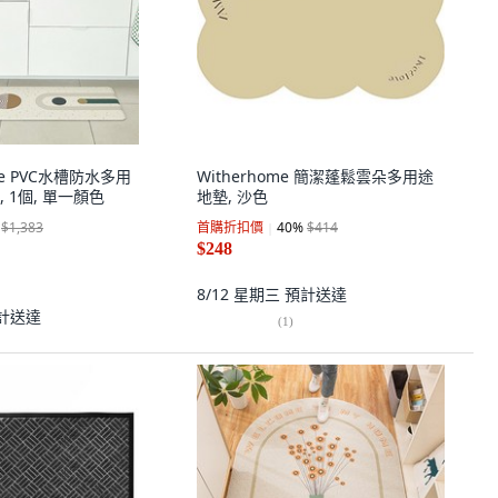
cle PVC水槽防水多用
Witherhome 簡潔蓬鬆雲朵多用途
 1個, 單一顏色
地墊, 沙色
$1,383
首購折扣價
40
%
$414
$248
8/12 星期三
預計送達
計送達
(
1
)