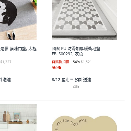
 我是貓 貓咪門墊, 太極
圖案 PU 防滑加厚緩衝地墊
FBLS00292, 灰色
$1,327
首購折扣價
54
%
$1,521
$696
計送達
8/12 星期三
預計送達
(
28
)