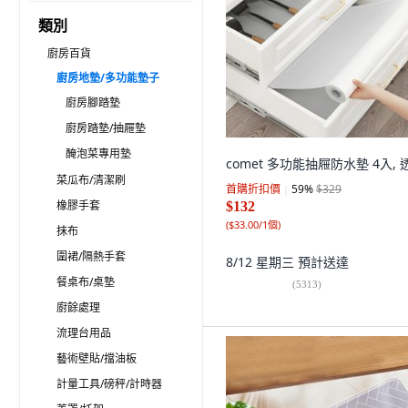
類別
廚房百貨
廚房地墊/多功能墊子
廚房腳踏墊
廚房踏墊/抽屜墊
醃泡菜專用墊
comet 多功能抽屜防水墊 4入, 
菜瓜布/清潔刷
首購折扣價
59
%
$329
橡膠手套
$132
(
$33.00/1個
)
抹布
圍裙/隔熱手套
8/12 星期三
預計送達
餐桌布/桌墊
(
5313
)
廚餘處理
流理台用品
藝術壁貼/擋油板
計量工具/磅秤/計時器