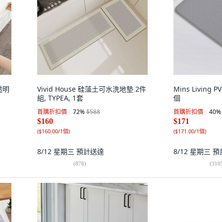
透明
Vivid House 硅藻土可水洗地墊 2件
Mins Living
組, TYPEA, 1套
個
首購折扣價
72
%
$588
首購折扣價
40
%
$160
$171
(
$160.00/1個
)
(
$171.00/1個
)
8/12 星期三
預計送達
8/12 星期三
預
(
876
)
(
310