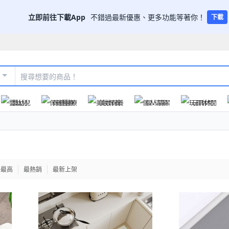
立即前往下載App
不錯過最新優惠、更多功能等著你！
下載
嬰幼兒
保健醫療
美妝保養
個人清潔
玩具休閒
格最高
最熱銷
最新上架