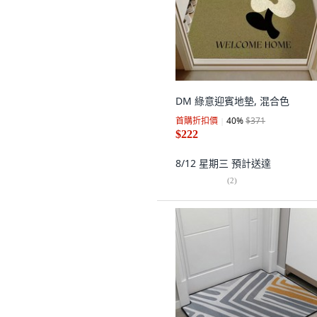
DM 綠意迎賓地墊, 混合色
首購折扣價
40
%
$371
$222
8/12 星期三
預計送達
(
2
)