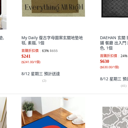
墊,
My Daily 復古字母圖案玄關地墊地
DAEHAN 玄關
毯, 素描, 1個
鋪 餐廳 出入門
色, 1個
首購折扣價
63
%
$655
首購折扣價
24
%
$241
$630
(
$241.00/1個
)
(
$630.00/1個
)
8/12 星期三
預計送達
8/12 星期三
預
(
2
)
(
41
)