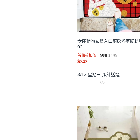
幸運動物玄關入口廚房浴室腳踏
02
首購折扣價
59
%
$595
$243
8/12 星期三
預計送達
(
2
)