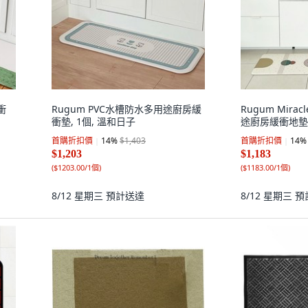
緩衝
Rugum PVC水槽防水多用途廚房緩
Rugum Mira
衝墊, 1個, 溫和日子
途廚房緩衝地墊,
首購折扣價
14
%
$1,403
首購折扣價
14
%
$1,203
$1,183
(
$1203.00/1個
)
(
$1183.00/1個
)
8/12 星期三
預計送達
8/12 星期三
預