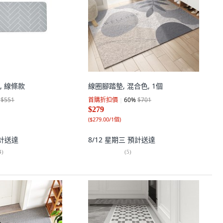
, 線條款
線圈腳踏墊, 混合色, 1個
$551
首購折扣價
60
%
$701
$279
(
$279.00/1個
)
計送達
8/12 星期三
預計送達
4
)
(
5
)