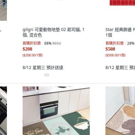
,
gilgri 可愛動物地墊 02 起司貓, 1
Star 經典飾邊 P
個, 混合色
1個
首購折扣價
68
%
$653
首購折扣價
28
%
$208
$508
(
$208.00/1個
)
(
$508.00/1個
)
8/12 星期三
預計送達
8/12 星期三
預
(
2
)