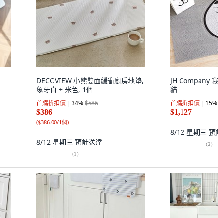
DECOVIEW 小熊雙面緩衝廚房地墊,
JH Company
象牙白 + 米色, 1個
貓
首購折扣價
34
%
$586
首購折扣價
15
%
$386
$1,127
(
$386.00/1個
)
8/12 星期三
預
8/12 星期三
預計送達
(
2
)
(
1
)