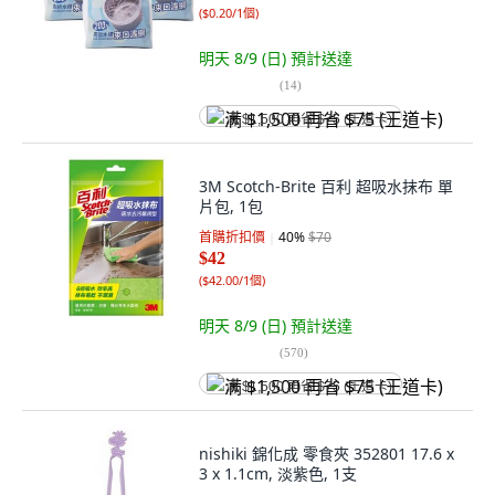
(
$0.20/1個
)
明天 8/9 (日)
預計送達
(
14
)
满 $1,500 再省 $75 (王道卡)
3M Scotch-Brite 百利 超吸水抹布 單
片包, 1包
首購折扣價
40
%
$70
$42
(
$42.00/1個
)
明天 8/9 (日)
預計送達
(
570
)
满 $1,500 再省 $75 (王道卡)
nishiki 錦化成 零食夾 352801 17.6 x
3 x 1.1cm, 淡紫色, 1支