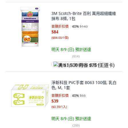
3M Scotch-Brite 百利 萬用超細纖維
抹布 8條, 1包
首購折扣價
40
%
$140
$84
(
$84.00/1個
)
明天 8/9 (日)
預計送達
(
614
)
满 $1,500 再省 $75 (王道卡)
淨新科技 PVC手套 B063 100個, 乳白
色, M, 1套
首購折扣價
40
%
$66
$39
(
$0.39/1入
)
明天 8/9 (日)
預計送達
(
200
)