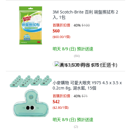
3M Scotch-Brite 百利 碗盤擦拭布 2
入, 1包
首購折扣價
40
%
$100
$60
(
$60.00/1個
)
明天 8/9 (日)
預計送達
(
84
)
满 $1,500 再省 $75 (王道卡)
小麥購物 可愛大眼夾 Y975 4.5 x 3.5 x
0.2cm 8g, 湖水藍, 15個
首購折扣價
40
%
$71
$42
(
$2.80/1個
)
明天 8/9 (日)
預計送達
(
2
)