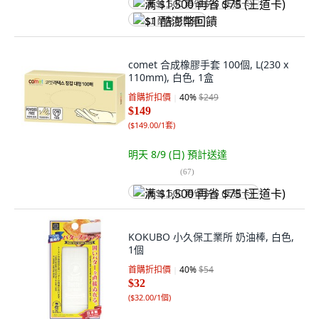
满 $1,500 再省 $75 (王道卡)
$1 酷澎幣回饋
comet 合成橡膠手套 100個, L(230 x
110mm), 白色, 1盒
首購折扣價
40
%
$249
$149
(
$149.00/1套
)
明天 8/9 (日)
預計送達
(
67
)
满 $1,500 再省 $75 (王道卡)
KOKUBO 小久保工業所 奶油棒, 白色,
1個
首購折扣價
40
%
$54
$32
(
$32.00/1個
)