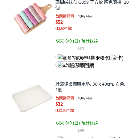
珊瑚絨抹布 G059 正方款 顏色隨機, 20
個
首購折扣價
40
%
$87
$52
(
$2.60/1個
)
明天 8/9 (日)
預計送達
(
47
)
满 $1,500 再省 $75 (王道卡)
$2 酷澎幣回饋
珪藻泥桌面吸水墊, 30 x 40cm, 白色,
1個
首購折扣價
40
%
$54
$32
(
$32.00/1個
)
明天 8/9 (日)
預計送達
(
56
)