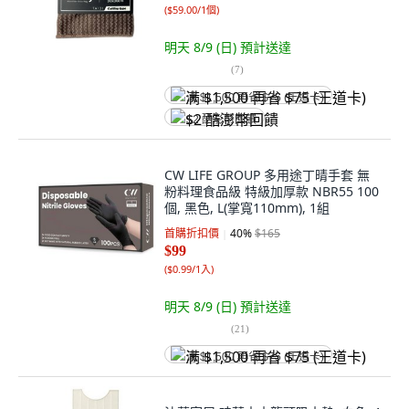
(
$59.00/1個
)
明天 8/9 (日)
預計送達
(
7
)
满 $1,500 再省 $75 (王道卡)
$2 酷澎幣回饋
CW LIFE GROUP 多用途丁晴手套 無
粉料理食品級 特級加厚款 NBR55 100
個, 黑色, L(掌寬110mm), 1組
首購折扣價
40
%
$165
$99
(
$0.99/1入
)
明天 8/9 (日)
預計送達
(
21
)
满 $1,500 再省 $75 (王道卡)