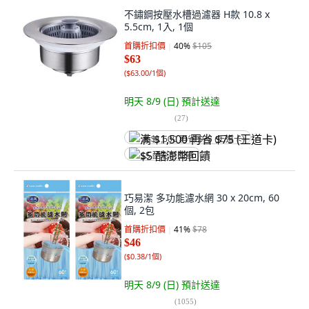
不鏽鋼按壓水槽過濾器 H款 10.8 x
5.5cm, 1入, 1個
首購折扣價
40
%
$105
$63
(
$63.00/1個
)
明天 8/9 (日)
預計送達
(
27
)
满 $1,500 再省 $75 (王道卡)
$5 酷澎幣回饋
巧易潔 多功能濾水網 30 x 20cm, 60
個, 2包
首購折扣價
41
%
$78
$46
(
$0.38/1個
)
明天 8/9 (日)
預計送達
(
1055
)