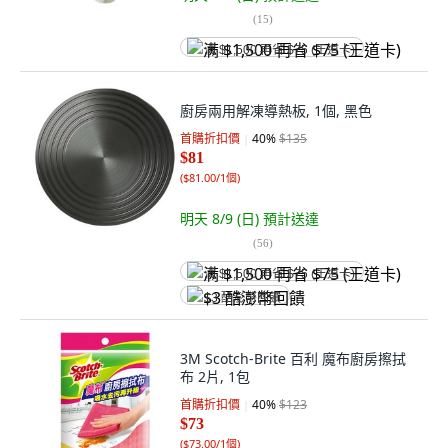
(
15
)
满 $1,500 再省 $75 (王道卡)
廚房兩用解凍導熱板, 1個, 黑色
首購折扣價
40
%
$135
$81
(
$81.00/1個
)
明天 8/9 (日)
預計送達
(
56
)
满 $1,500 再省 $75 (王道卡)
$3 酷澎幣回饋
3M Scotch-Brite 百利 魔布廚房擦拭
布 2片, 1包
首購折扣價
40
%
$123
$73
(
$73.00/1個
)