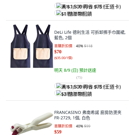
满 $1,500 再省 $75 (王道卡)
$1 酷澎幣回饋
DeLi Life 德利生活 可拆卸擦手巾圍裙,
藍色, 2個
首購折扣價
40
%
$118
$70
(
$35.00/1個
)
明天 8/9 (日)
預計送達
(
75
)
满 $1,500 再省 $75 (王道卡)
$3 酷澎幣回饋
FRANCASINO 弗南希諾 廚房防燙夾
FR-2729, 1個, 白色
首購折扣價
40
%
$99
$59