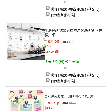
(
24
)
满 $1,500 再省 $75 (王道卡)
$2 酷澎幣回饋
半島良品 炫染廚房防油貼磁磚貼 幸福
貓, 1個
首購折扣價
40
%
$99
$59
(
$59.00/1個
)
明天 8/9 (日)
預計送達
(
28
)
满 $1,500 再省 $75 (王道卡)
$3 酷澎幣回饋
OP 超音波馬卡龍瞬吸布 4條, 3包
首購折扣價
40
%
$195
$117