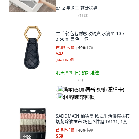
8/12 星期三
預計送達
(
5313
)
生活家 包包磁吸收納夾 水滴型 10 x
3.5cm, 黑色, 1個
首購折扣價
40
%
$70
$42
(
$42.00/1個
)
明天 8/9 (日)
預計送達
(
3
)
满 $1,500 再省 $75 (王道卡)
$1 酷澎幣回饋
SADOMAIN 仙德曼 歐式生活優纖抹布
切削除油抹布 粉色 3件組 TA131, 1套
首購折扣價
40
%
$99
$59