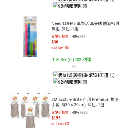
$3 酷澎幣回饋
Need LOHAS 享樂活 享美味 防潮密封
棒組, 多色, 1組
首購折扣價
40
%
$61
$36
(
$36.00/1個
)
明天 8/9 (日)
預計送達
(
6
)
满 $1,500 再省 $75 (王道卡)
$2 酷澎幣回饋
3M Scotch-Brite 百利 Premium 橡膠
手套, S(30 x 20cm), 灰色, 1包
首購折扣價
40
%
$325
$195
(
$195.00/1套
)