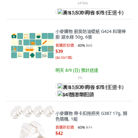
(
4764
)
满 $1,500 再省 $75 (王道卡)
小麥購物 廚房防油壁紙 G424 料理神
廚 湖水綠 50g, 6張
首購折扣價
40
%
$65
$39
(
$6.50/1個
)
明天 8/9 (日)
預計送達
(
5
)
满 $1,500 再省 $75 (王道卡)
$4 酷澎幣回饋
小麥購物 帶卡扣拖把夾 G387 17g, 顏
色隨機, 1組
首購折扣價
40
%
$71
$42