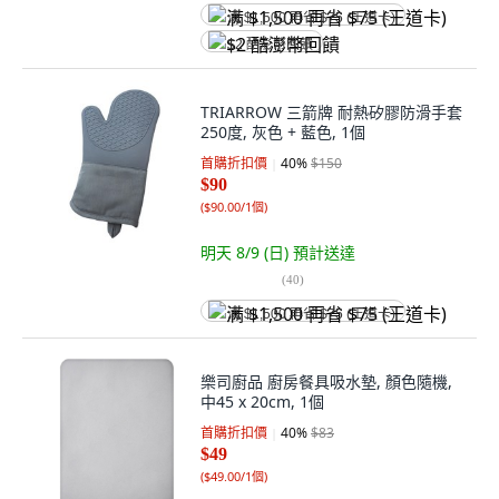
满 $1,500 再省 $75 (王道卡)
$2 酷澎幣回饋
TRIARROW 三箭牌 耐熱矽膠防滑手套
250度, 灰色 + 藍色, 1個
首購折扣價
40
%
$150
$90
(
$90.00/1個
)
明天 8/9 (日)
預計送達
(
40
)
满 $1,500 再省 $75 (王道卡)
樂司廚品 廚房餐具吸水墊, 顏色隨機,
中45 x 20cm, 1個
首購折扣價
40
%
$83
$49
(
$49.00/1個
)