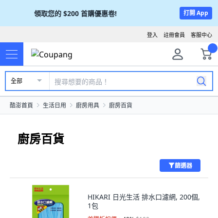
領取您的
$200
首購優惠卷!
打開 App
登入
註冊會員
客服中心
全部
酷澎首頁
生活日用
廚房用具
廚房百貨
廚房百貨
篩選器
HIKARI 日光生活 排水口濾網, 200個,
1包