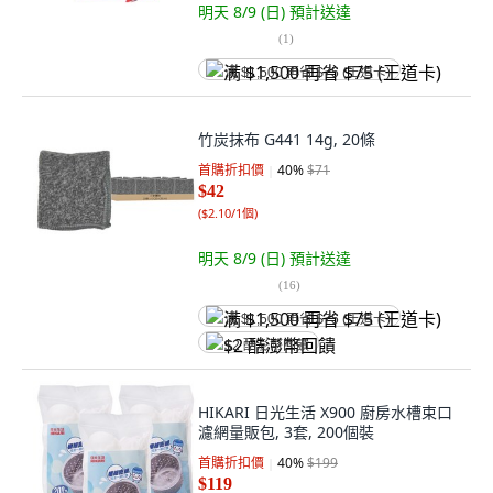
明天 8/9 (日)
預計送達
(
1
)
满 $1,500 再省 $75 (王道卡)
竹炭抹布 G441 14g, 20條
首購折扣價
40
%
$71
$42
(
$2.10/1個
)
明天 8/9 (日)
預計送達
(
16
)
满 $1,500 再省 $75 (王道卡)
$2 酷澎幣回饋
HIKARI 日光生活 X900 廚房水槽束口
濾網量販包, 3套, 200個裝
首購折扣價
40
%
$199
$119