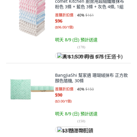
comet Kitchen 廚房用超細纖維抹布
粉色 3條 + 藍色 3條 + 灰色 4條, 1組
首購折扣價
40
%
$161
$96
(
$96.00/1個
)
明天 8/9 (日)
預計送達
(
178
)
满 $1,500 再省 $75 (王道卡)
BangJiaShi 幫家適 珊瑚絨抹布 正方款
顏色隨機, 30條
首購折扣價
40
%
$150
$90
(
$3.00/1個
)
明天 8/9 (日)
預計送達
(
150
)
$3 酷澎幣回饋