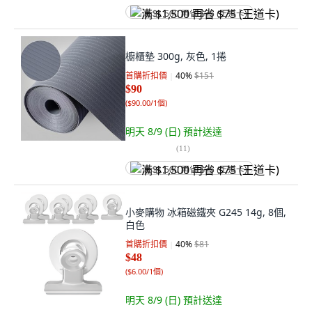
满 $1,500 再省 $75 (王道卡)
櫥櫃墊 300g, 灰色, 1捲
首購折扣價
40
%
$151
$90
(
$90.00/1個
)
明天 8/9 (日)
預計送達
(
11
)
满 $1,500 再省 $75 (王道卡)
小麥購物 冰箱磁鐵夾 G245 14g, 8個,
白色
首購折扣價
40
%
$81
$48
(
$6.00/1個
)
明天 8/9 (日)
預計送達