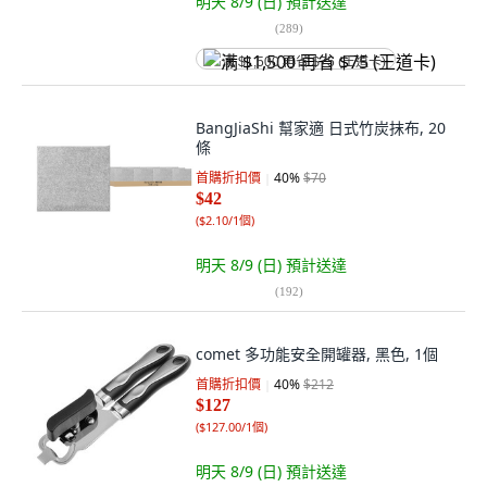
明天 8/9 (日)
預計送達
(
289
)
满 $1,500 再省 $75 (王道卡)
BangJiaShi 幫家適 日式竹炭抹布, 20
條
首購折扣價
40
%
$70
$42
(
$2.10/1個
)
明天 8/9 (日)
預計送達
(
192
)
comet 多功能安全開罐器, 黑色, 1個
首購折扣價
40
%
$212
$127
(
$127.00/1個
)
明天 8/9 (日)
預計送達