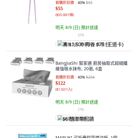
首購折扣價
40
%
$93
$55
(
$55.00/1個
)
明天 8/9 (日)
預計送達
(
23
)
满 $1,500 再省 $75 (王道卡)
BangJiaShi 幫家適 廚房抽取式超細纖
維強吸水抹布, 20張, 6盒
首購折扣價
40
%
$204
$122
(
$1.02/1入
)
明天 8/9 (日)
預計送達
(
76
)
$6 酷澎幣回饋
MARUKI 可折疊鋁箔擋油板, 1個