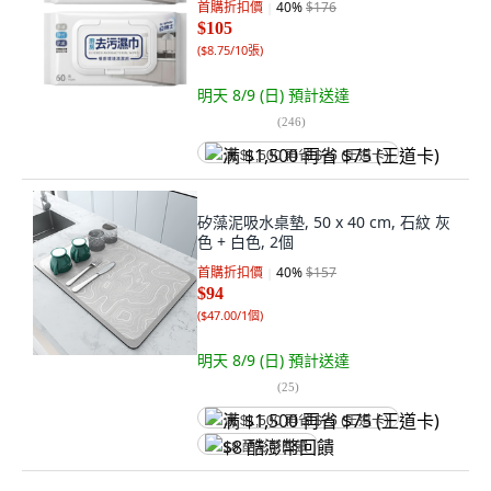
首購折扣價
40
%
$176
$105
(
$8.75/10張
)
明天 8/9 (日)
預計送達
(
246
)
满 $1,500 再省 $75 (王道卡)
矽藻泥吸水桌墊, 50 x 40 cm, 石紋 灰
色 + 白色, 2個
首購折扣價
40
%
$157
$94
(
$47.00/1個
)
明天 8/9 (日)
預計送達
(
25
)
满 $1,500 再省 $75 (王道卡)
$8 酷澎幣回饋