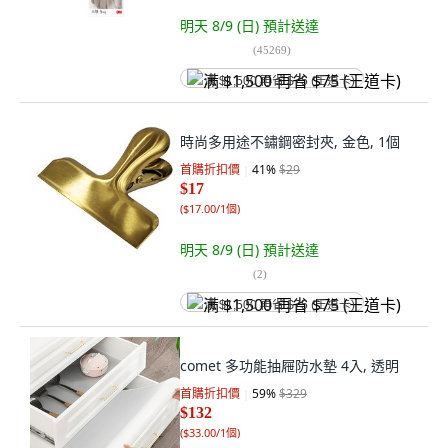
明天 8/9 (日)
預計送達
(
45269
)
满 $1,500 再省 $75 (王道卡)
時尚多用途不鏽鋼密封夾, 金色, 1個
首購折扣價
41
%
$29
$17
(
$17.00/1個
)
明天 8/9 (日)
預計送達
(
2
)
满 $1,500 再省 $75 (王道卡)
comet 多功能抽屜防水墊 4入, 透明
首購折扣價
59
%
$329
$132
(
$33.00/1個
)