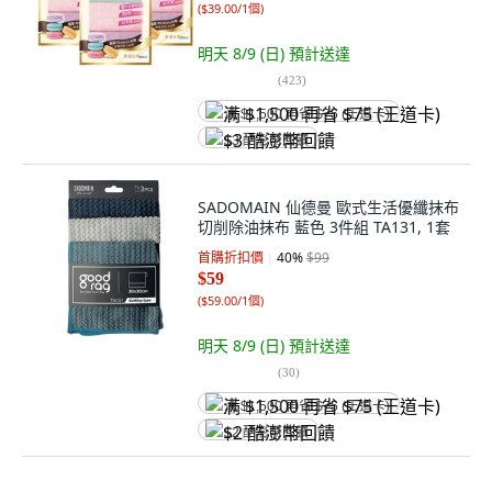
(
$39.00/1個
)
明天 8/9 (日)
預計送達
(
423
)
满 $1,500 再省 $75 (王道卡)
$3 酷澎幣回饋
SADOMAIN 仙德曼 歐式生活優纖抹布
切削除油抹布 藍色 3件組 TA131, 1套
首購折扣價
40
%
$99
$59
(
$59.00/1個
)
明天 8/9 (日)
預計送達
(
30
)
满 $1,500 再省 $75 (王道卡)
$2 酷澎幣回饋