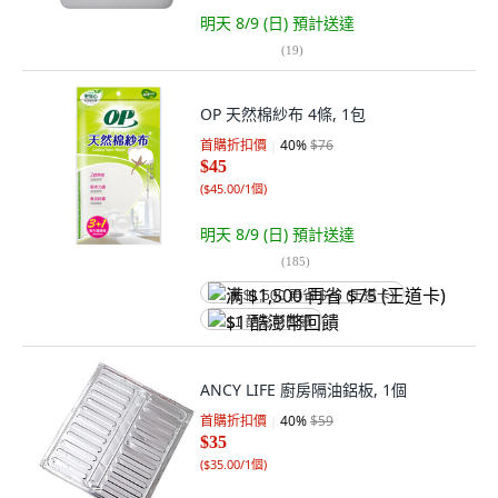
明天 8/9 (日)
預計送達
(
19
)
OP 天然棉紗布 4條, 1包
首購折扣價
40
%
$76
$45
(
$45.00/1個
)
明天 8/9 (日)
預計送達
(
185
)
满 $1,500 再省 $75 (王道卡)
$1 酷澎幣回饋
ANCY LIFE 廚房隔油鋁板, 1個
首購折扣價
40
%
$59
$35
(
$35.00/1個
)