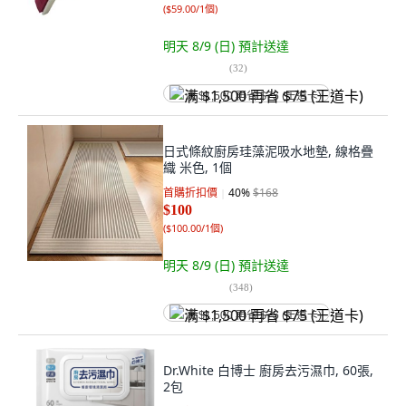
(
$59.00/1個
)
明天 8/9 (日)
預計送達
(
32
)
满 $1,500 再省 $75 (王道卡)
日式條紋廚房珪藻泥吸水地墊, 線格疊
織 米色, 1個
首購折扣價
40
%
$168
$100
(
$100.00/1個
)
明天 8/9 (日)
預計送達
(
348
)
满 $1,500 再省 $75 (王道卡)
Dr.White 白博士 廚房去污濕巾, 60張,
2包