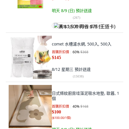
明天 8/9 (日)
預計送達
(
267
)
满 $1,500 再省 $75 (王道卡)
comet 水槽濾水網, 500入, 500入
首購折扣價
60
%
$368
$145
8/12 星期三
預計送達
(
15038
)
日式條紋廚房珪藻泥吸水地墊, 歐暮, 1
個
首購折扣價
40
%
$168
$100
(
$100.00/1個
)