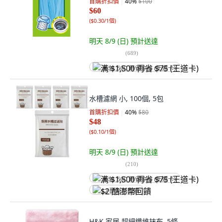
首購折扣價
40
%
$100
$60
(
$0.30/1個
)
明天 8/9 (日)
預計送達
(
689
)
满 $1,500 再省 $75 (王道卡)
水槽濾網 小, 100個, 5包
首購折扣價
40
%
$80
$48
(
$0.10/1個
)
明天 8/9 (日)
預計送達
(
210
)
满 $1,500 再省 $75 (王道卡)
$2 酷澎幣回饋
H&K 家居 超細纖維抹布, 5條