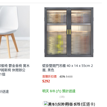
娜餐椅 鬱金香椅 實木
壁掛雙開門吊櫃 40 x 14 x 55cm 2
伊姆斯椅 休閒辦公
層, 黑色
 1個
首購折扣價
40
%
$488
$292
明天 8/8 (六)
預計送達
計送達
(
18
)
满 $1,500 再省 $75 (王道卡)