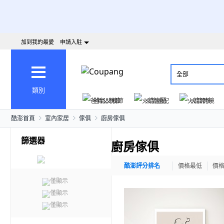
加到我的最愛
申請入駐
全部
類別
爸氣父親節
火箭速配
火箭跨境
酷澎首頁
室內家居
傢俱
廚房傢俱
篩選器
廚房傢俱
酷澎評分排名
價格最低
價
僅顯示
僅顯示
僅顯示