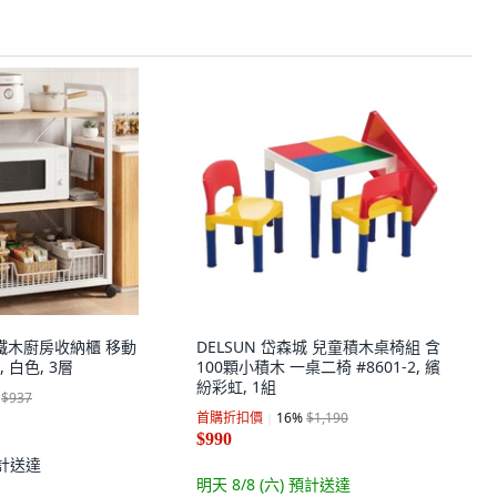
途鐵木廚房收納櫃 移動
DELSUN 岱森城 兒童積木桌椅組 含
 白色, 3層
100顆小積木 一桌二椅 #8601-2, 繽
紛彩虹, 1組
$937
首購折扣價
16
%
$1,190
$990
計送達
明天 8/8 (六)
預計送達