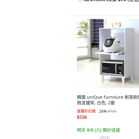
韓國 uniQue Furniture 俐落
微波爐架, 白色, 2層
首購折扣價
26
%
$756
$556
明天 8/8 (六)
預計送達
(
2524
)