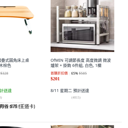
途摺疊式圓角床上桌
OfMIN 可調節長度 高度微調 微波
, 木棕色
爐架 + 掛鉤 6件組, 白色, 1欄
$328
首購折扣價
65
%
$585
$201
計送達
8/11 星期二
預計送達
8
)
(
4815
)
省 $75 (王道卡)