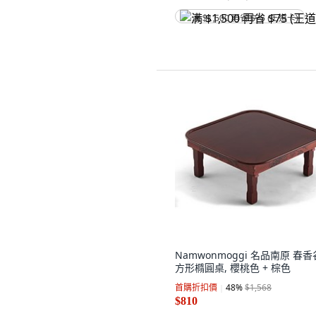
满 $1,500 再省 $75 (王道卡)
Namwonmoggi 名品南原 春香
方形橢圓桌, 櫻桃色 + 棕色
首購折扣價
48
%
$1,568
$810