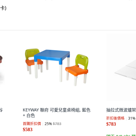
谷
KEYWAY 聯府 可愛兒童桌椅組, 藍色
抽拉式微波爐架,
+ 白色
折扣後價格
31
%
首購折扣價
25
%
$783
$783
$583