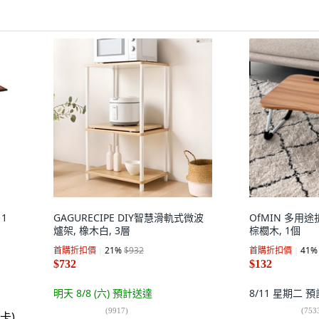
 1
GAGURECIPE DIY智慧滑軌式微波
OfMIN 多用
爐架, 橡木白, 3層
棕櫚木, 1個
首購折扣價
21
%
$932
首購折扣價
41
%
$732
$132
明天 8/8 (六)
預計送達
8/11 星期二
預
(
9917
)
(
753