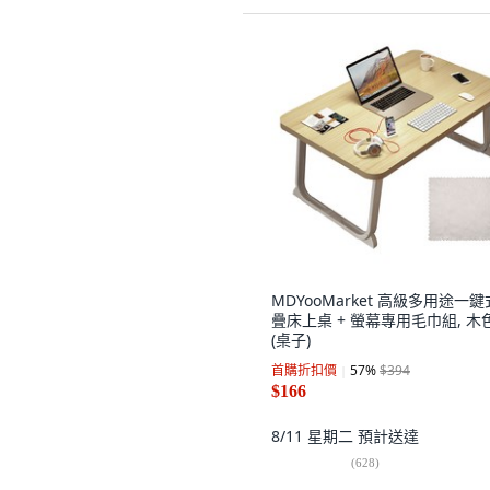
MDYooMarket 高級多用途一
疊床上桌 + 螢幕專用毛巾組, 木
(桌子)
首購折扣價
57
%
$394
$166
8/11 星期二
預計送達
(
628
)