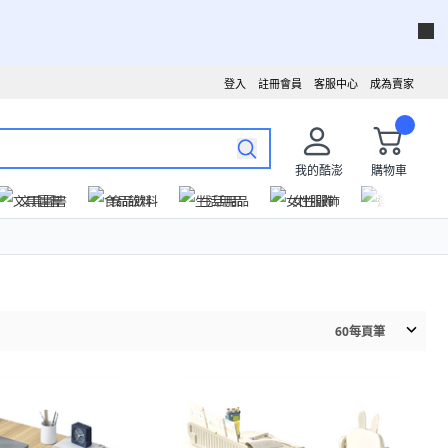
登入
註冊會員
客服中心
成為賣家
我的酷澎
購物車
文具圖書
食品飲料
生活用品
女性服飾
運動戶外
60
每頁筆