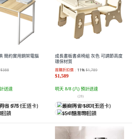
傢俱 簡約實用鋼架電腦
成長畫板書桌椅組 灰色 可調節高度
環保材質
$388
首購折扣價
11
%
$1,789
$1,589
計送達
明天 8/8 (六)
預計送達
(
28
)
省 $75 (王道卡)
最高再省 $80 (王道卡)
回饋
$54 酷澎幣回饋