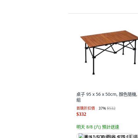
桌子 95 x 56 x 50cm, 顏色隨機,
組
首購折扣價
37
%
$532
$332
明天 8/8 (六)
預計送達
满 $1,500 再省 $75 (王道卡)