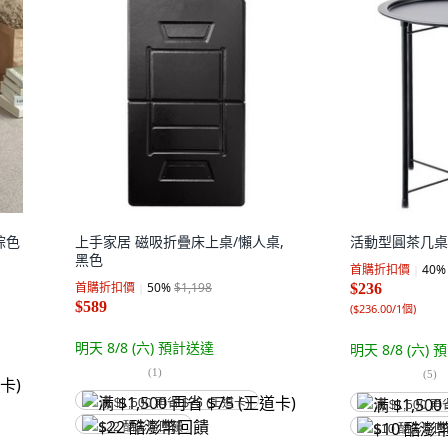
 棕色
上手家居 磁吸折疊床上桌/懶人桌,
活動型圓茶几桌,
黑色
首購折扣價
40
%
首購折扣價
50
%
$1,198
$236
$589
(
$236.00/1個
)
明天 8/8 (六)
預計送達
明天 8/8 (六)
預
(
1
)
(
5
)
满 $1,500 再省 $75 (王道卡)
满 $1,500 再
$22 酷澎幣回饋
$10 酷澎幣