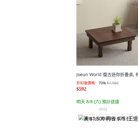
Joeun World 復古迷你折疊桌,
折扣後價格
70
%
$1,980
$592
明天 8/8 (六)
預計送達
(
625
)
满 $1,500 再省 $75 (王道卡)