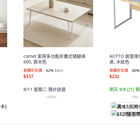
comet 家用多功能折疊式矮腳桌
AOTTO 創意
600, 原木色
桌, 木紋色
首購折扣價
62
%
$423
首購折扣價
40
%
$157
$232
8/11 星期二
預計送達
明天 8/8 (六)
預
(
1864
)
(
98
)
满 $1,500 再
$12 酷澎幣