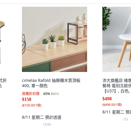
鍵式折
cimelax Rafold 抽屜櫃木質頂板
沛大旗艦店 維
色
400, 單一顏色
餐椅 復刻北歐
【U37】, 白色,
首購折扣價
49
%
$311
$498
$158
(
$498.00/1個
)
(
$158.00/1個
)
8/11 星期二
預
8/11 星期二
預計送達
(
2
)
(
316
)