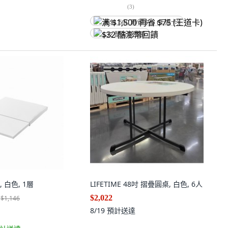
(
3
)
满 $1,500 再省 $75 (王道卡)
$32 酷澎幣回饋
 白色, 1層
LIFETIME 48吋 摺疊圓桌, 白色, 6人
$2,022
$1,146
8/19
預計送達