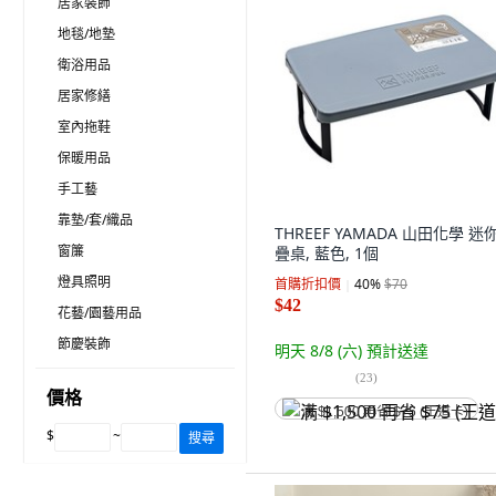
居家裝飾
地毯/地墊
衛浴用品
居家修繕
室內拖鞋
保暖用品
手工藝
靠墊/套/織品
THREEF YAMADA 山田化學 迷
窗簾
疊桌, 藍色, 1個
燈具照明
首購折扣價
40
%
$70
$42
花藝/園藝用品
節慶裝飾
明天 8/8 (六)
預計送達
(
23
)
價格
满 $1,500 再省 $75 (王道卡)
$
~
搜尋