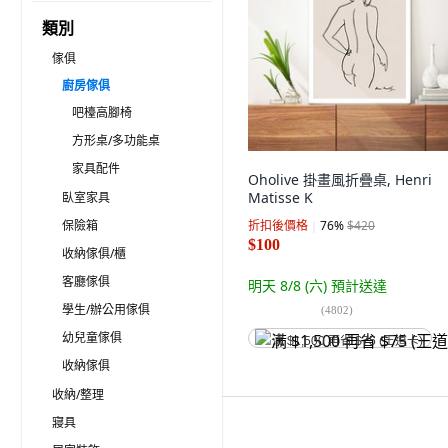
類別
傢俱
廚房傢俱
吧檯高腳椅
方形桌/多功能桌
家具配件
Oholive 掛畫風折疊桌, Henri
Matisse K
臥室家具
保險箱
折扣後價格
76
%
$420
$100
收納傢俱/櫃
客廳傢俱
明天 8/8 (六)
預計送達
學生/辦公用傢俱
(
4802
)
幼兒童傢俱
满 $1,500 再省 $75 (王道卡)
收納傢俱
收納/整理
寢具