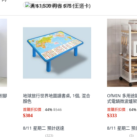
满 $1,500 再省 $75 (王道卡)
款附腳
地球旅行世界地圖讀書桌, 1個, 混合
OfMIN 多用
顏色
式電鍋微波爐架,
首購折扣價
44
%
$546
首購折扣價
64
%
$304
$333
8/11 星期二
預計送達
8/11 星期二
預
(
323
)
(
5
)