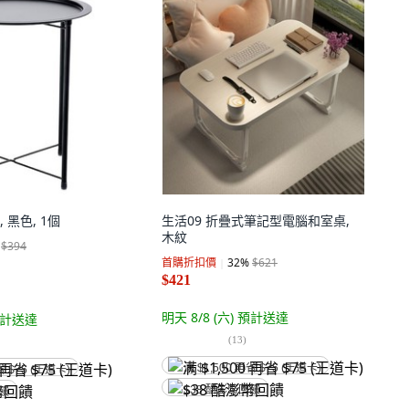
 黑色, 1個
生活09 折疊式筆記型電腦和室桌,
木紋
$394
首購折扣價
32
%
$621
$421
明天 8/8 (六)
預計送達
計送達
(
13
)
满 $1,500 再省 $75 (王道卡)
省 $75 (王道卡)
$38 酷澎幣回饋
回饋