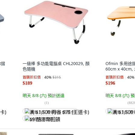
你摺
一級棒 多功能電腦桌 CHL20029, 顏
Ofmin 多用
色隨機
60cm x 40cm
首購折扣價
40
%
$315
首購折扣價
40
%
$189
$196
明天 8/8 (六)
預計送達
明天 8/8 (六)
預
(
1
)
(
882
满 $1,500 再省 $75 (王道卡)
满 $1,500 再
$9 酷澎幣回饋