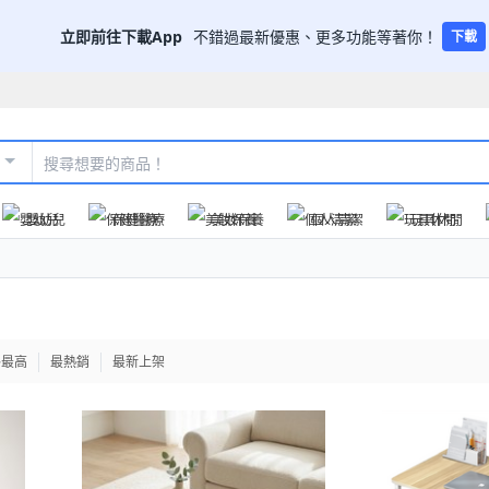
立即前往下載App
不錯過最新優惠、更多功能等著你！
下載
嬰幼兒
保健醫療
美妝保養
個人清潔
玩具休閒
格最高
最熱銷
最新上架