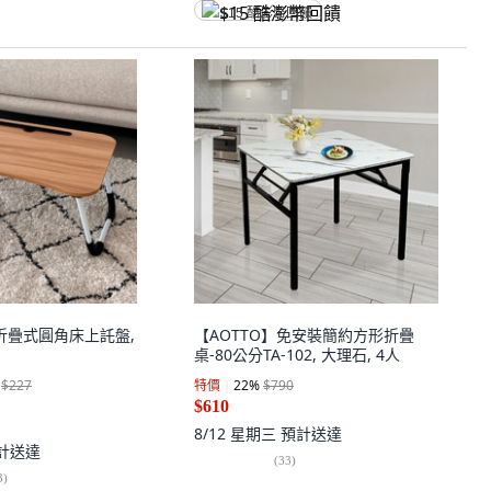
$15 酷澎幣回饋
途折疊式圓角床上託盤,
【AOTTO】免安裝簡約方形折疊
桌-80公分TA-102, 大理石, 4人
$227
特價
22
%
$790
$610
8/12 星期三
預計送達
計送達
(
33
)
3
)