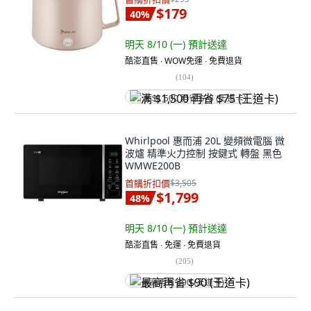
$179
40
%
明天 8/10 (一)
預計送達
酷澎直售 ∙ WOW免運 ∙ 免費退貨
(
104
)
满 $1,500 再省 $75 (王道卡)
Whirlpool 惠而浦 20L 變頻微電腦 微
波爐 精準火力控制 按鍵式 轉盤 黑色
WMWE200B
首購折扣價
$3,505
$1,799
48
%
明天 8/10 (一)
預計送達
酷澎直售 ∙ 免運 ∙ 免費退貨
(
205
)
最高再省 $90 (王道卡)