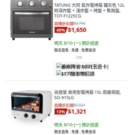
TATUNG 大同 氣炸電烤箱 鐵灰色 12L
附深炸籃 + 淺炸籃 + 烤盤 + 集屑盤,
TOT-F1225CG
首購折扣價
$2,790
$1,650
40
%
明天 8/10 (一)
預計送達
酷澎直售 ∙ 免運 ∙ 免費退貨
(
28
)
最高再省 $83 (王道卡)
$17 酷澎幣回饋
尚朋堂 商用型電烤箱 15L 原廠保固,
SO-915LG
首購折扣價
$1,521
$1,321
13
%
明天 8/10 (一)
預計送達
酷澎直售 ∙ 免運 ∙ 免費退貨