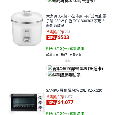
最高再省 $134 (王道卡)
大家源 3人份 不沾塗層 可拆式內蓋 電
子鍋 280W 白色 TCY-300303 家用 3
級能源效率
首購折扣價
$703
$503
28
%
明天 8/10 (一)
預計送達
酷澎直售 ∙ 免運 ∙ 免費退貨
(
19
)
满 $1,500 再省 $75 (王道卡)
$20 酷澎幣回饋
SAMPO 聲寶 電烤箱 20L, KZ-XG20
首購折扣價
$1,277
$1,077
15
%
明天 8/10 (一)
預計送達