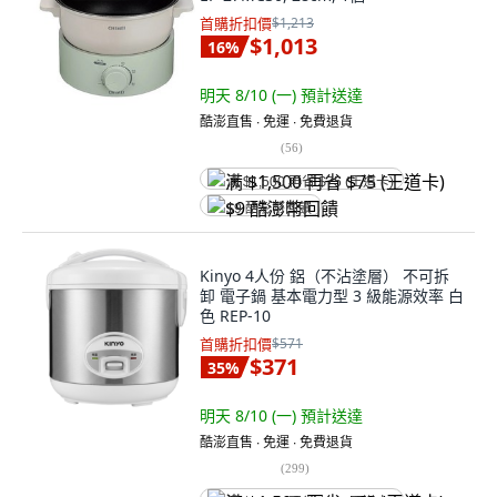
首購折扣價
$1,213
$1,013
16
%
明天 8/10 (一)
預計送達
酷澎直售 ∙ 免運 ∙ 免費退貨
(
56
)
满 $1,500 再省 $75 (王道卡)
$9 酷澎幣回饋
Kinyo 4人份 鋁（不沾塗層） 不可拆
卸 電子鍋 基本電力型 3 級能源效率 白
色 REP-10
首購折扣價
$571
$371
35
%
明天 8/10 (一)
預計送達
酷澎直售 ∙ 免運 ∙ 免費退貨
(
299
)