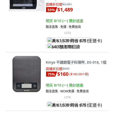
首購折扣價
$3,381
$1,489
55
%
明天 8/10 (一)
預計送達
酷澎直售 ∙ 免運 ∙ 免費退貨
(
555
)
满 $1,500 再省 $75 (王道卡)
$40 酷澎幣回饋
Kinyo 不鏽鋼電子料理秤, DS-016, 1個
首購折扣價
$649
$160
75
%
(
$160.00/1個
)
明天 8/10 (一)
預計送達
酷澎直售 ∙ WOW免運 ∙ 免費退貨
(
378
)
满 $1,500 再省 $75 (王道卡)