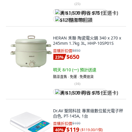
(
25
)
满 $1,500 再省 $75 (王道卡)
$12 酷澎幣回饋
HERAN 禾聯 陶瓷電火鍋 340 x 270 x
245mm 1.7kg 3L, HHP-10SP01S
首購折扣價
$850
$650
23
%
明天 8/10 (一)
預計送達
酷澎直售 ∙ 免運 ∙ 免費退貨
(
16
)
满 $1,500 再省 $75 (王道卡)
Dr.AV 聖岡科技 專業級數位藍光電子秤
白色, PT-145A, 1台
首購折扣價
$199
$119
40
%
(
$119.00/1個
)