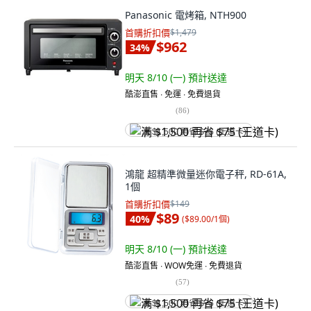
Panasonic 電烤箱, NTH900
首購折扣價
$1,479
$962
34
%
明天 8/10 (一)
預計送達
酷澎直售 ∙ 免運 ∙ 免費退貨
(
86
)
满 $1,500 再省 $75 (王道卡)
鴻龍 超精準微量迷你電子秤, RD-61A,
1個
首購折扣價
$149
$89
40
%
(
$89.00/1個
)
明天 8/10 (一)
預計送達
酷澎直售 ∙ WOW免運 ∙ 免費退貨
(
57
)
满 $1,500 再省 $75 (王道卡)