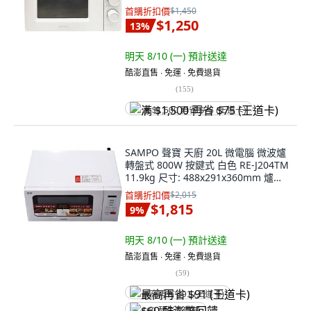
首購折扣價
$1,450
$1,250
13
%
明天 8/10 (一)
預計送達
酷澎直售 ∙ 免運 ∙ 免費退貨
(
155
)
满 $1,500 再省 $75 (王道卡)
SAMPO 聲寶 天廚 20L 微電腦 微波爐
轉盤式 800W 按鍵式 白色 RE-J204TM
11.9kg 尺寸: 488x291x360mm 爐內
尺寸: 寬30.6*深30.4*高20.6cm 無保
首購折扣價
$2,015
固
$1,815
9
%
明天 8/10 (一)
預計送達
酷澎直售 ∙ 免運 ∙ 免費退貨
(
59
)
最高再省 $91 (王道卡)