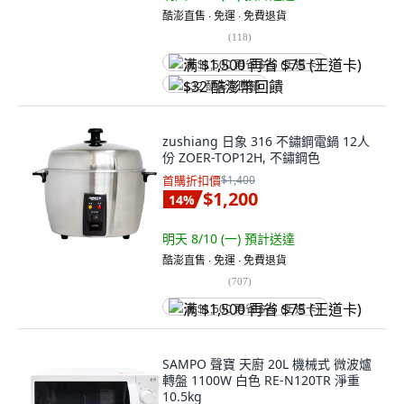
酷澎直售 ∙ 免運 ∙ 免費退貨
(
118
)
满 $1,500 再省 $75 (王道卡)
$32 酷澎幣回饋
zushiang 日象 316 不鏽鋼電鍋 12人
份 ZOER-TOP12H, 不鏽鋼色
首購折扣價
$1,400
$1,200
14
%
明天 8/10 (一)
預計送達
酷澎直售 ∙ 免運 ∙ 免費退貨
(
707
)
满 $1,500 再省 $75 (王道卡)
SAMPO 聲寶 天廚 20L 機械式 微波爐
轉盤 1100W 白色 RE-N120TR 淨重
10.5kg