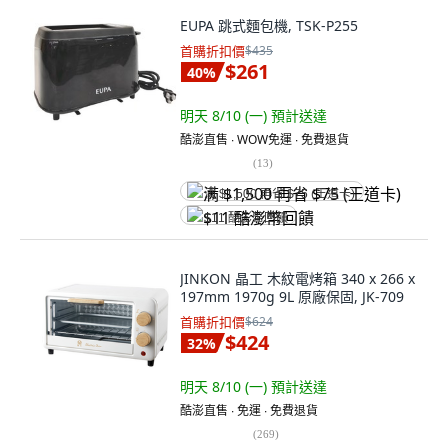
EUPA 跳式麵包機, TSK-P255
首購折扣價
$435
$261
40
%
明天 8/10 (一)
預計送達
酷澎直售 ∙ WOW免運 ∙ 免費退貨
(
13
)
满 $1,500 再省 $75 (王道卡)
$11 酷澎幣回饋
JINKON 晶工 木紋電烤箱 340 x 266 x
197mm 1970g 9L 原廠保固, JK-709
首購折扣價
$624
$424
32
%
明天 8/10 (一)
預計送達
酷澎直售 ∙ 免運 ∙ 免費退貨
(
269
)