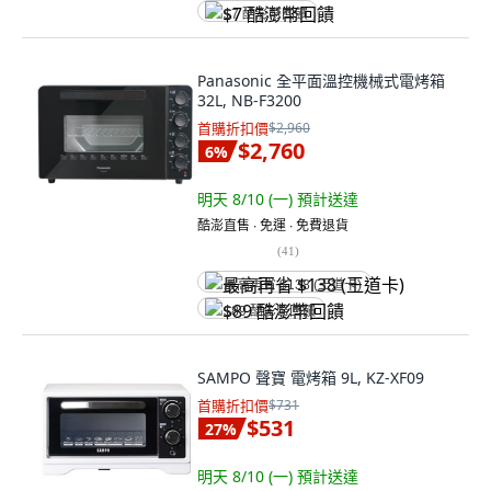
$7 酷澎幣回饋
Panasonic 全平面溫控機械式電烤箱
32L, NB-F3200
首購折扣價
$2,960
$2,760
6
%
明天 8/10 (一)
預計送達
酷澎直售 ∙ 免運 ∙ 免費退貨
(
41
)
最高再省 $138 (王道卡)
$89 酷澎幣回饋
SAMPO 聲寶 電烤箱 9L, KZ-XF09
首購折扣價
$731
$531
27
%
明天 8/10 (一)
預計送達