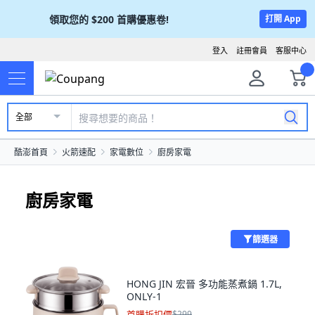
領取您的
$200
首購優惠卷!
打開 App
登入
註冊會員
客服中心
全部
酷澎首頁
火箭速配
家電數位
廚房家電
廚房家電
篩選器
HONG JIN 宏晉 多功能蒸煮鍋 1.7L,
ONLY-1
首購折扣價
$299