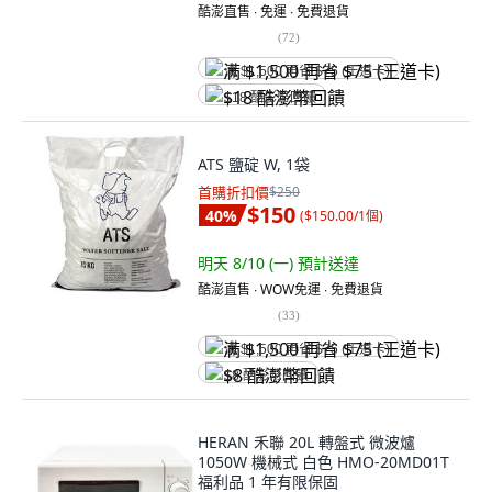
酷澎直售 ∙ 免運 ∙ 免費退貨
(
72
)
满 $1,500 再省 $75 (王道卡)
$18 酷澎幣回饋
ATS 鹽碇 W, 1袋
首購折扣價
$250
$150
40
%
(
$150.00/1個
)
明天 8/10 (一)
預計送達
酷澎直售 ∙ WOW免運 ∙ 免費退貨
(
33
)
满 $1,500 再省 $75 (王道卡)
$8 酷澎幣回饋
HERAN 禾聯 20L 轉盤式 微波爐
1050W 機械式 白色 HMO-20MD01T
福利品 1 年有限保固