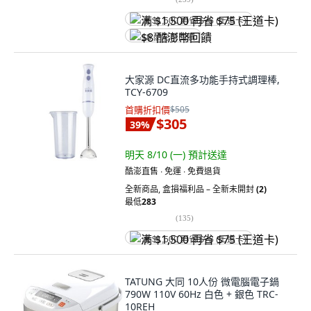
满 $1,500 再省 $75 (王道卡)
$8 酷澎幣回饋
大家源 DC直流多功能手持式調理棒,
TCY-6709
首購折扣價
$505
$305
39
%
明天 8/10 (一)
預計送達
酷澎直售 ∙ 免運 ∙ 免費退貨
全新商品
,
盒損福利品 – 全新未開封
(2)
最低
283
(
135
)
满 $1,500 再省 $75 (王道卡)
TATUNG 大同 10人份 微電腦電子鍋
790W 110V 60Hz 白色 + 銀色 TRC-
10REH