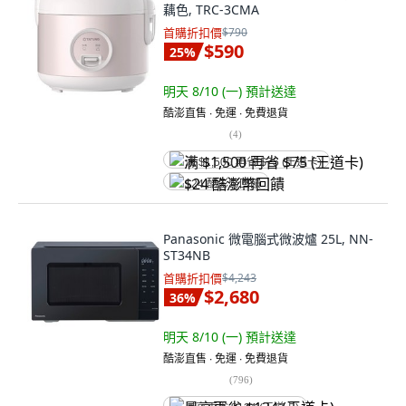
藕色, TRC-3CMA
首購折扣價
$790
$590
25
%
明天 8/10 (一)
預計送達
酷澎直售 ∙ 免運 ∙ 免費退貨
(
4
)
满 $1,500 再省 $75 (王道卡)
$24 酷澎幣回饋
Panasonic 微電腦式微波爐 25L, NN-
ST34NB
首購折扣價
$4,243
$2,680
36
%
明天 8/10 (一)
預計送達
酷澎直售 ∙ 免運 ∙ 免費退貨
(
796
)