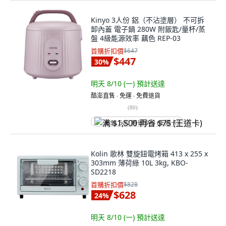
Kinyo 3人份 鋁（不沾塗層） 不可拆
卸內蓋 電子鍋 280W 附飯匙/量杯/蒸
盤 4級能源效率 藕色 REP-03
首購折扣價
$647
$447
30
%
明天 8/10 (一)
預計送達
酷澎直售 ∙ 免運 ∙ 免費退貨
(
80
)
满 $1,500 再省 $75 (王道卡)
Kolin 歌林 雙旋鈕電烤箱 413 x 255 x
303mm 薄荷綠 10L 3kg, KBO-
SD2218
首購折扣價
$828
$628
24
%
明天 8/10 (一)
預計送達