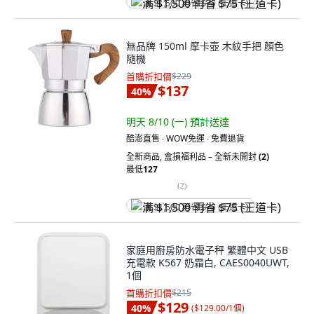
满 $1,500 再省 $75 (王道卡)
無品牌 150ml 摩卡壺 木紋手把 顏色
隨機
首購折扣價
$229
$137
40
%
明天 8/10 (一)
預計送達
酷澎直售 ∙ WOW免運 ∙ 免費退貨
全新商品
,
盒損福利品 – 全新未開封
(2)
最低
127
(
2
)
满 $1,500 再省 $75 (王道卡)
家庭用廚房防水電子秤 繁體中文 USB
充電款 K567 奶霜白, CAES0040UWT,
1個
首購折扣價
$215
$129
40
%
(
$129.00/1個
)