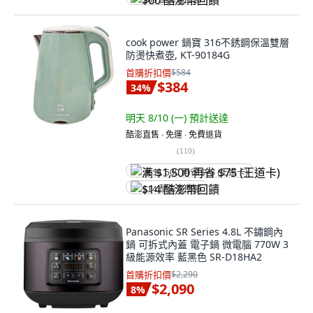
$60 酷澎幣回饋
cook power 鍋寶 316不銹鋼保溫雙層
防燙快煮壺, KT-90184G
首購折扣價
$584
$384
34
%
明天 8/10 (一)
預計送達
酷澎直售 ∙ 免運 ∙ 免費退貨
(
110
)
满 $1,500 再省 $75 (王道卡)
$14 酷澎幣回饋
Panasonic SR Series 4.8L 不鏽鋼內
鍋 可拆式內蓋 電子鍋 微電腦 770W 3
級能源效率 藍黑色 SR-D18HA2
首購折扣價
$2,290
$2,090
8
%