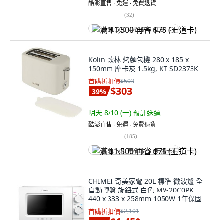
酷澎直售 ∙ 免運 ∙ 免費退貨
(
32
)
满 $1,500 再省 $75 (王道卡)
Kolin 歌林 烤麵包機 280 x 185 x
150mm 摩卡灰 1.5kg, KT SD2373K
首購折扣價
$503
$303
39
%
明天 8/10 (一)
預計送達
酷澎直售 ∙ 免運 ∙ 免費退貨
(
185
)
满 $1,500 再省 $75 (王道卡)
CHIMEI 奇美家電 20L 標準 微波爐 全
自動轉盤 旋鈕式 白色 MV-20C0PK
440 x 333 x 258mm 1050W 1年保固
首購折扣價
$2,101