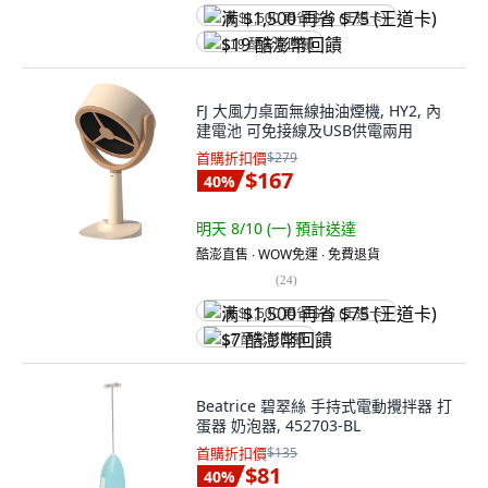
满 $1,500 再省 $75 (王道卡)
$19 酷澎幣回饋
FJ 大風力桌面無線抽油煙機, HY2, 內
建電池 可免接線及USB供電兩用
首購折扣價
$279
$167
40
%
明天 8/10 (一)
預計送達
酷澎直售 ∙ WOW免運 ∙ 免費退貨
(
24
)
满 $1,500 再省 $75 (王道卡)
$7 酷澎幣回饋
Beatrice 碧翠絲 手持式電動攪拌器 打
蛋器 奶泡器, 452703-BL
首購折扣價
$135
$81
40
%