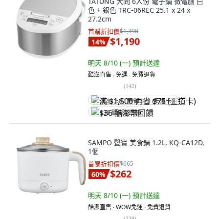
TATUNG 大同 6人份 電子鍋 微電腦 白
色 + 銀色 TRC-06REC 25.1 x 24 x
27.2cm
首購折扣價
$1,390
$1,190
14
%
明天 8/10 (一)
預計送達
酷澎直售 ∙ 免運 ∙ 免費退貨
(
142
)
满 $1,500 再省 $75 (王道卡)
$36 酷澎幣回饋
SAMPO 聲寶 美食鍋 1.2L, KQ-CA12D,
1個
首購折扣價
$665
$262
60
%
明天 8/10 (一)
預計送達
酷澎直售 ∙ WOW免運 ∙ 免費退貨
(
239
)