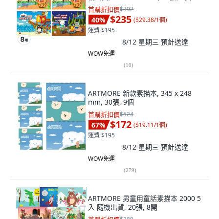
首購折扣價
$392
$235
40
%
(
$29.38/1個
)
運費 $195
8/12 星期三
預計送達
WOW免運
(
10
)
ARTMORE 新款素描本, 345 x 248
mm, 30張, 9個
首購折扣價
$524
$172
67
%
(
$19.11/1個
)
運費 $195
8/12 星期三
預計送達
WOW免運
(
279
)
ARTMORE 男童用童話素描本 2000 5
入 隨機出貨, 20張, 8開