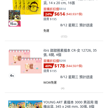
貨, 14 x 20 cm, 16張
首購折扣價
$814
$614
24
%
(
$40.93/1個
)
運費 $195
8/12 星期三
預計送達
免運
(
152
)
ibis 甜甜圈素描本 CR-女 12726, 35
張, 8開, 4個
首購折扣價
$298
$178
40
%
(
$44.50/1個
)
運費 $195
8/12 星期三
預計送達
WOW免運
(
4
)
YOUNG ART 素描本 3000 男孩用 隨
機出貨, 345 x 248 mm, 30張, 8個