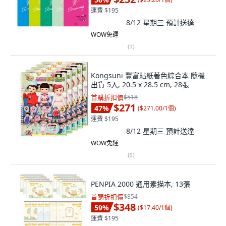
運費 $195
8/12 星期三
預計送達
WOW免運
(
1
)
Kongsuni 豐富貼紙著色綜合本 隨機
出貨 5入, 20.5 x 28.5 cm, 28張
首購折扣價
$518
$271
47
%
(
$271.00/1個
)
運費 $195
8/12 星期三
預計送達
WOW免運
(
9
)
PENPIA 2000 通用素描本, 13張
首購折扣價
$854
$348
59
%
(
$17.40/1個
)
運費 $195