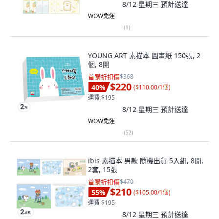
8/12 星期三
預計送達
WOW免運
(
1
)
YOUNG ART 素描本 圖畫紙 150張, 2
個, 8開
首購折扣價
$368
$220
40
%
(
$110.00/1個
)
運費 $195
8/12 星期三
預計送達
WOW免運
(
52
)
ibis 素描本 男款 隨機出貨 5入組, 8開,
2套, 15張
首購折扣價
$470
$210
55
%
(
$105.00/1個
)
運費 $195
8/12 星期三
預計送達