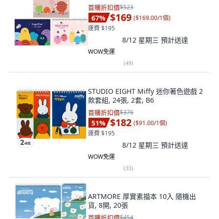
首購折扣價
$523
$169
67
%
(
$169.00/1個
)
運費 $195
8/12 星期三
預計送達
WOW免運
(
49
)
STUDIO EIGHT Miffy 迷你著色遊戲 2
款套組, 24張, 2套, B6
首購折扣價
$376
$182
51
%
(
$91.00/1個
)
運費 $195
8/12 星期三
預計送達
WOW免運
(
33
)
ARTMORE 厚實素描本 10入 隨機出
貨, 8開, 20張
首購折扣價
$454