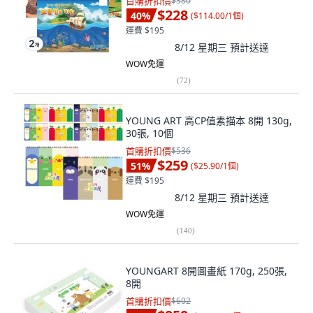
首購折扣價
$380
$228
40
%
(
$114.00/1個
)
運費 $195
8/12 星期三
預計送達
WOW免運
(
72
)
YOUNG ART 高CP值素描本 8開 130g,
30張, 10個
首購折扣價
$536
$259
51
%
(
$25.90/1個
)
運費 $195
8/12 星期三
預計送達
WOW免運
(
140
)
YOUNGART 8開圖畫紙 170g, 250張,
8開
首購折扣價
$602