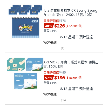
ibis 男童用素描本 CR Syong Syong
Friends 歌曲 12402, 15張, 10個
首購折扣價
$378
$226
40
%
(
$22.60/1個
)
運費 $195
8/12 星期三
預計送達
WOW免運
(
1
)
ARTMORE 厚實可撕式素描本 隨機出
貨, 30張, 8開
首購折扣價
$435
$186
57
%
(
$18.60/1個
)
運費 $195
8/12 星期三
預計送達
WOW免運
(
35
)