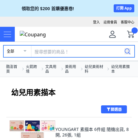
領取您的
$200
首購優惠卷!
打開 App
登入
註冊會員
客服中心
全部
酷澎首
火箭跨
文具用
美術用
幼兒美術材
幼兒用素描
頁
境
品
品
料
本
幼兒用素描本
篩選器
YOUNGART 素描本 6件組 隨機出貨, 8
開, 26張, 1組