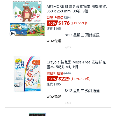
ARTMORE 帥氣男孩素描本 隨機出貨,
350 x 250 mm, 30張, 9個
首購折扣價
$294
$176
40
%
(
$19.56/1個
)
運費 $195
8/12 星期三
預計送達
WOW免運
(
67
)
Crayola 繪兒樂 Mess-Free 素描補充
畫本, 50張, A4, 1個
首購折扣價
$470
$229
51
%
(
$229.00/1個
)
運費 $195
8/12 星期三
預計送達
WOW免運
(
23
)