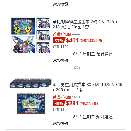
WOW免運
辛比的怪怪屋畫畫本 2款 4入, 345 x
248 毫米, 30張, 1套
首購折扣價
$601
$401
33
%
(
$401.00/1個
)
運費 $195
8/12 星期三
預計送達
WOW免運
(
32
)
ibis 男童用素描本 30p MT10752, 346
x 245 mm, 12張
首購折扣價
$469
$281
40
%
(
$9.37/1個
)
運費 $195
8/12 星期三
預計送達
WOW免運