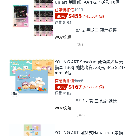
Uniart 刮畫紙, A4 1/2, 10張, 10個
首購折扣價
$655
$455
30
%
(
$45.50/1個
)
運費 $195
8/12 星期三
預計送達
WOW免運
(
37
)
YOUNG ART Sosofun 黃色線圈厚素
描本 130g 隨機出貨, 28張, 345 x 247
mm, 6個
首購折扣價
$279
$167
40
%
(
$27.83/1個
)
運費 $195
8/12 星期三
預計送達
WOW免運
(
348
)
YOUNG ART 可撕式Hanareum素描