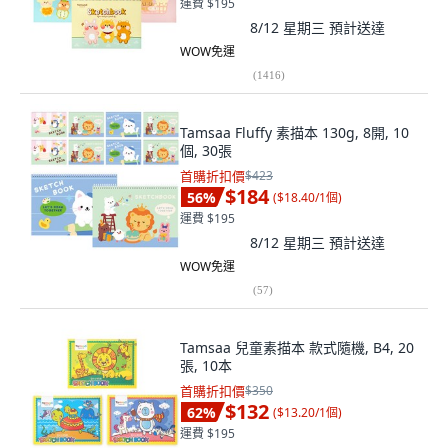
運費 $195
8/12 星期三
預計送達
WOW免運
(
1416
)
Tamsaa Fluffy 素描本 130g, 8開, 10
個, 30張
首購折扣價
$423
$184
56
%
(
$18.40/1個
)
運費 $195
8/12 星期三
預計送達
WOW免運
(
57
)
Tamsaa 兒童素描本 款式隨機, B4, 20
張, 10本
首購折扣價
$350
$132
62
%
(
$13.20/1個
)
運費 $195