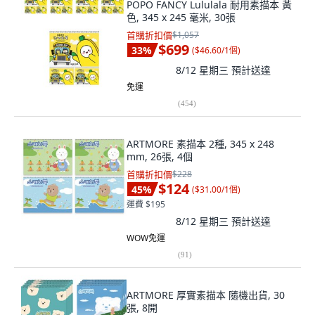
POPO FANCY Lululala 耐用素描本 黃
色, 345 x 245 毫米, 30張
首購折扣價
$1,057
$699
33
%
(
$46.60/1個
)
8/12 星期三
預計送達
免運
(
454
)
ARTMORE 素描本 2種, 345 x 248
mm, 26張, 4個
首購折扣價
$228
$124
45
%
(
$31.00/1個
)
運費 $195
8/12 星期三
預計送達
WOW免運
(
91
)
ARTMORE 厚實素描本 隨機出貨, 30
張, 8開