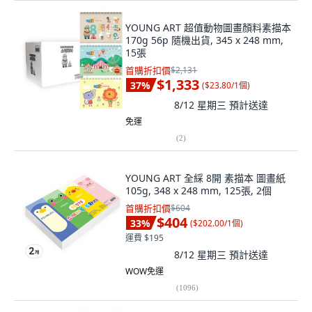
YOUNG ART 超值動物圖畫顏料素描本
170g 56p 隨機出貨, 345 x 248 mm,
15張
首購折扣價
$2,131
$1,333
37
%
(
$23.80/1個
)
8/12 星期三
預計送達
免運
(
2
)
YOUNG ART 全綵 8開 素描本 圖畫紙
105g, 348 x 248 mm, 125張, 2個
首購折扣價
$604
$404
33
%
(
$202.00/1個
)
運費 $195
8/12 星期三
預計送達
WOW免運
(
1096
)