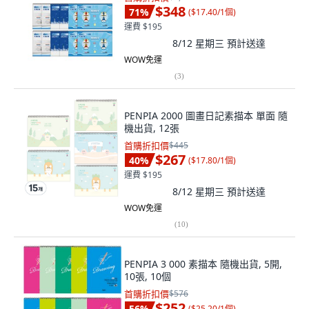
$348
71
%
(
$17.40/1個
)
運費 $195
8/12 星期三
預計送達
WOW免運
(
3
)
PENPIA 2000 圖畫日記素描本 單面 隨
機出貨, 12張
首購折扣價
$445
$267
40
%
(
$17.80/1個
)
運費 $195
8/12 星期三
預計送達
WOW免運
(
10
)
PENPIA 3 000 素描本 隨機出貨, 5開,
10張, 10個
首購折扣價
$576
$252
56
%
(
$25.20/1個
)