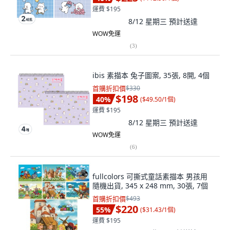
運費 $195
8/12 星期三
預計送達
WOW免運
(
3
)
ibis 素描本 兔子圖案, 35張, 8開, 4個
首購折扣價
$330
$198
40
%
(
$49.50/1個
)
運費 $195
8/12 星期三
預計送達
WOW免運
(
6
)
fullcolors 可撕式童話素描本 男孩用
隨機出貨, 345 x 248 mm, 30張, 7個
首購折扣價
$493
$220
55
%
(
$31.43/1個
)
運費 $195