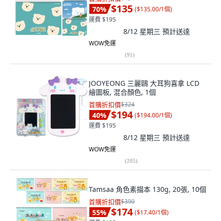
$135
70
%
(
$135.00/1個
)
運費 $195
8/12 星期三
預計送達
WOW免運
(
91
)
JOOYEONG 三麗鷗 大耳狗喜拿 LCD
繪圖板, 混合顏色, 1個
首購折扣價
$324
$194
40
%
(
$194.00/1個
)
運費 $195
8/12 星期三
預計送達
WOW免運
(
205
)
Tamsaa 角色素描本 130g, 20張, 10個
首購折扣價
$390
$174
55
%
(
$17.40/1個
)