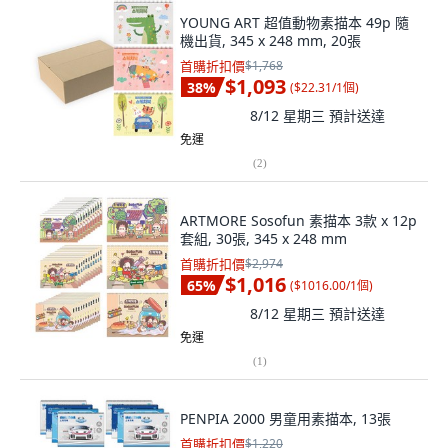
YOUNG ART 超值動物素描本 49p 隨
機出貨, 345 x 248 mm, 20張
首購折扣價
$1,768
$1,093
38
%
(
$22.31/1個
)
8/12 星期三
預計送達
免運
(
2
)
ARTMORE Sosofun 素描本 3款 x 12p
套組, 30張, 345 x 248 mm
首購折扣價
$2,974
$1,016
65
%
(
$1016.00/1個
)
8/12 星期三
預計送達
免運
(
1
)
PENPIA 2000 男童用素描本, 13張
首購折扣價
$1,220