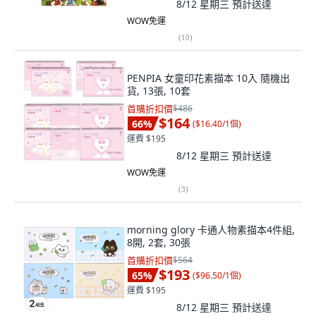
8/12 星期三
預計送達
WOW免運
(
10
)
PENPIA 女童印花素描本 10入 隨機出
貨, 13張, 10套
首購折扣價
$486
$164
66
%
(
$16.40/1個
)
運費 $195
8/12 星期三
預計送達
WOW免運
(
3
)
morning glory 卡通人物素描本4件組,
8開, 2套, 30張
首購折扣價
$564
$193
65
%
(
$96.50/1個
)
運費 $195
8/12 星期三
預計送達