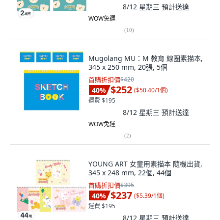
8/12 星期三
預計送達
WOW免運
(
10
)
Mugolang MU：M 教育 線圈素描本,
345 x 250 mm, 20張, 5個
首購折扣價
$420
$252
40
%
(
$50.40/1個
)
運費 $195
8/12 星期三
預計送達
WOW免運
(
2
)
YOUNG ART 女童用素描本 隨機出貨,
345 x 248 mm, 22個, 44個
首購折扣價
$395
$237
40
%
(
$5.39/1個
)
運費 $195
8/12 星期三
預計送達