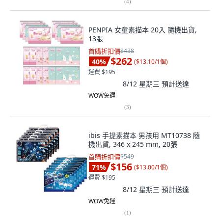
(
4
)
PENPIA 女童素描本 20入 隨機出貨,
13張
首購折扣價
$438
$262
40
%
(
$13.10/1個
)
運費 $195
8/12 星期三
預計送達
WOW免運
(
3
)
ibis 手提素描本 男孩用 MT10738 隨
機出貨, 346 x 245 mm, 20張
首購折扣價
$549
$156
71
%
(
$13.00/1個
)
運費 $195
8/12 星期三
預計送達
WOW免運
(
1
)