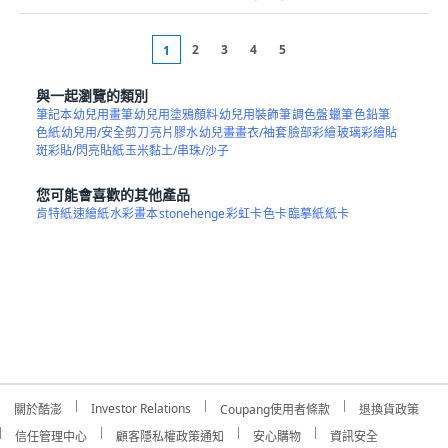
2
3
4
5
1
與一起瀏覽的類別
筆記本
幼兒用畫筆
幼兒用塗鴉顏料
幼兒用裝飾筆
調色盤
蠟筆
色鉛筆
色紙
幼兒用/安全剪刀
亮片膠水
幼兒畫畫衣/袖套
臉部彩繪
玻璃彩繪貼
斑彩貼/閃亮貼紙
玉米黏土/串珠/沙子
您可能會喜歡的其他產品
肯特紙
速繪紙
水彩畫本
stonehenge
彩虹卡
色卡
臨摹紙
紙卡
Investor Relations
關於酷澎
Coupang使用者條款
退換貨政策
信任管理中心
顧客隱私權政策通知
安心購物
資訊安全