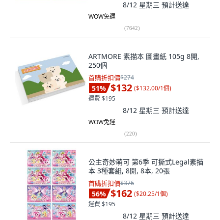
8/12 星期三
預計送達
WOW免運
(
7642
)
ARTMORE 素描本 圖畫紙 105g 8開,
250個
首購折扣價
$274
$132
51
%
(
$132.00/1個
)
運費 $195
8/12 星期三
預計送達
WOW免運
(
220
)
公主奇妙萌可 第6季 可撕式Legal素描
本 3種套組, 8開, 8本, 20張
首購折扣價
$376
$162
56
%
(
$20.25/1個
)
運費 $195
8/12 星期三
預計送達