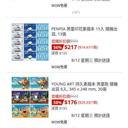
WOW免運
(
187
)
PENPIA 男童印花素描本 15入 隨機出
貨, 13張
首購折扣價
$503
$217
56
%
(
$14.47/1個
)
運費 $195
8/12 星期三
預計送達
WOW免運
YOUNG ART 持久素描本 男童款 隨機
出貨 6入, 345 x 248 mm, 30張
首購折扣價
$423
$176
58
%
(
$29.33/1個
)
運費 $195
8/12 星期三
預計送達
WOW免運