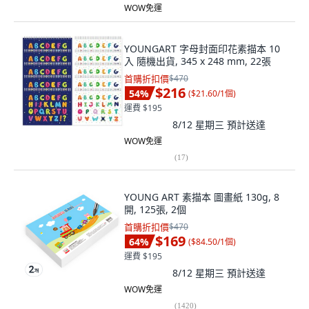
WOW免運
YOUNGART 字母封面印花素描本 10
入 隨機出貨, 345 x 248 mm, 22張
首購折扣價
$470
$216
54
%
(
$21.60/1個
)
運費 $195
8/12 星期三
預計送達
WOW免運
(
17
)
YOUNG ART 素描本 圖畫紙 130g, 8
開, 125張, 2個
首購折扣價
$470
$169
64
%
(
$84.50/1個
)
運費 $195
8/12 星期三
預計送達
WOW免運
(
1420
)