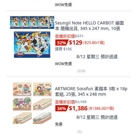
WOW免運
Seungil Note HELLO CARBOT 繪圖
本 隨機出貨, 345 x 247 mm, 10張
首購折扣價
$271
$129
52
%
(
$25.80/1個
)
運費 $195
8/12 星期三
預計送達
WOW免運
(
329
)
ARTMORE Sosofun 素描本 3款 x 18p
套組, 25張, 345 x 248 mm
首購折扣價
$2,188
$1,386
36
%
(
$1386.00/1個
)
8/12 星期三
預計送達
免運
(
1
)