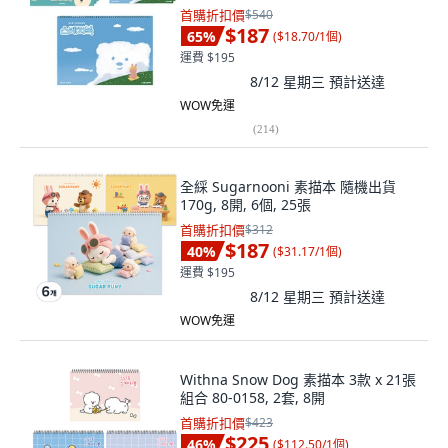
首購折扣價
$540
$187
65
%
(
$18.70/1個
)
運費 $195
8/12 星期三
預計送達
WOW免運
(
214
)
全綵 Sugarnooni 素描本 隨機出貨
170g, 8開, 6個, 25張
首購折扣價
$312
$187
40
%
(
$31.17/1個
)
運費 $195
8/12 星期三
預計送達
WOW免運
Withna Snow Dog 素描本 3款 x 21張
組合 80-0158, 2套, 8開
首購折扣價
$423
$225
46
%
(
$112.50/1個
)