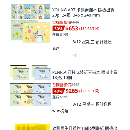
YOUNG ART 卡通素描本 隨機出貨
20p, 24張, 345 x 248 mm
首購折扣價
$940
$653
30
%
(
$32.65/1個
)
運費 $195
8/12 星期三
預計送達
免運
(
9
)
PENPIA 可撕式裝訂素描本 隨機出貨,
18張, 10個
首購折扣價
$442
$265
40
%
(
$26.50/1個
)
運費 $195
8/12 星期三
預計送達
WOW免運
幼稚園生日禮物 Hello刮畫紙 隨機出