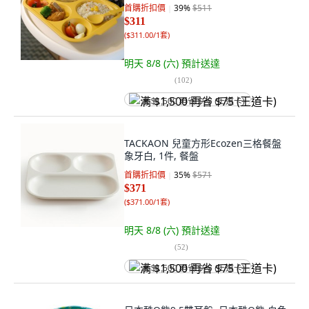
首購折扣價
39
%
$511
$311
(
$311.00/1套
)
明天 8/8 (六)
預計送達
(
102
)
满 $1,500 再省 $75 (王道卡)
TACKAON 兒童方形Ecozen三格餐盤
象牙白, 1件, 餐盤
首購折扣價
35
%
$571
$371
(
$371.00/1套
)
明天 8/8 (六)
預計送達
(
52
)
满 $1,500 再省 $75 (王道卡)