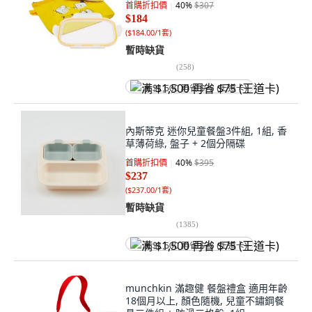
首購折扣價
40
%
$307
$184
(
$184.00/1套
)
暫時缺貨
(
258
)
满 $1,500 再省 $75 (王道卡)
內斯蒂克 迷你兒童餐盤3件組, 1組, 香
草薄荷綠, 盤子 + 2個分隔碟
首購折扣價
40
%
$395
$237
(
$237.00/1套
)
暫時缺貨
(
1385
)
满 $1,500 再省 $75 (王道卡)
munchkin 滿趣健 餐盤禮盒 適用年齡
18個月以上, 顏色隨機, 兒童不鏽鋼餐