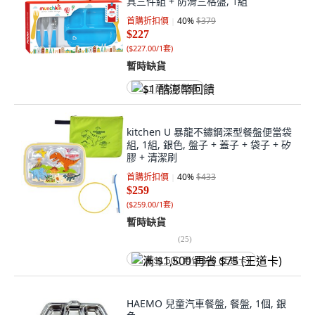
具三件組 + 防滑三格盤, 1組
首購折扣價
40
%
$379
$227
(
$227.00/1套
)
暫時缺貨
$1 酷澎幣回饋
kitchen U 暴龍不鏽鋼深型餐盤便當袋
組, 1組, 銀色, 盤子 + 蓋子 + 袋子 + 矽
膠 + 清潔刷
首購折扣價
40
%
$433
$259
(
$259.00/1套
)
暫時缺貨
(
25
)
满 $1,500 再省 $75 (王道卡)
HAEMO 兒童汽車餐盤, 餐盤, 1個, 銀