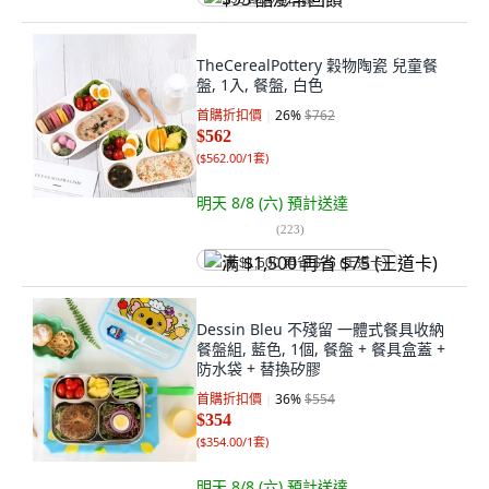
TheCerealPottery 穀物陶瓷 兒童餐
盤, 1入, 餐盤, 白色
首購折扣價
26
%
$762
$562
(
$562.00/1套
)
明天 8/8 (六)
預計送達
(
223
)
满 $1,500 再省 $75 (王道卡)
Dessin Bleu 不殘留 一體式餐具收納
餐盤組, 藍色, 1個, 餐盤 + 餐具盒蓋 +
防水袋 + 替換矽膠
首購折扣價
36
%
$554
$354
(
$354.00/1套
)
明天 8/8 (六)
預計送達