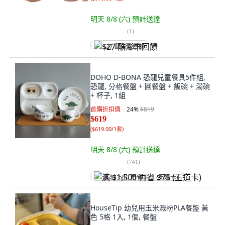
明天 8/8 (六)
預計送達
(
1
)
$27 酷澎幣回饋
DOHO D-BONA 恐龍兒童餐具5件組,
恐龍, 分格餐盤 + 圓餐盤 + 飯碗 + 湯碗
+ 杯子, 1組
首購折扣價
24
%
$819
$619
(
$619.00/1套
)
明天 8/8 (六)
預計送達
(
741
)
满 $1,500 再省 $75 (王道卡)
HouseTip 幼兒用玉米澱粉PLA餐盤 黃
色 5格 1入, 1個, 餐盤