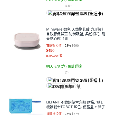
(
189
)
满 $1,500 再省 $75 (王道卡)
Miniware 微兒 天然聚乳酸 方形設計
含矽膠保鮮蓋 防滑吸盤, 柔粉棉花, 附
蓋點心碗, 1組
首購折扣價
28
%
$690
$490
(
$490.00/1套
)
明天 8/8 (六)
預計送達
(
3
)
满 $1,500 再省 $75 (王道卡)
$35 酷澎幣回饋
LiLFANT 不鏽鋼便當盒組 附袋, 1組,
機器戰士TOBOT 藍色, 便當盒 + 袋子
首購折扣價
25
%
$779