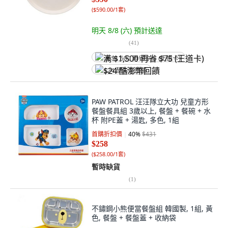
(
$590.00/1套
)
明天 8/8 (六)
預計送達
(
41
)
满 $1,500 再省 $75 (王道卡)
$24 酷澎幣回饋
PAW PATROL 汪汪隊立大功 兒童方形
餐盤餐具組 3歲以上, 餐盤 + 餐碗 + 水
杯 附PE蓋 + 湯匙, 多色, 1組
首購折扣價
40
%
$431
$258
(
$258.00/1套
)
暫時缺貨
(
1
)
不鏽鋼小熊便當餐盤組 韓國製, 1組, 黃
色, 餐盤 + 餐盤蓋 + 收納袋