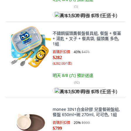
(
5
)
满 $1,500 再省 $75 (王道卡)
不鏽鋼貓頭鷹餐盤餐具組, 餐盤 + 餐蓋
+ 湯匙 + 叉子 + 餐具袋, 貓頭鷹 多色,
1組
首購折扣價
40
%
$471
$282
(
$282.00/1套
)
明天 8/8 (六)
預計送達
(
92
)
满 $1,500 再省 $75 (王道卡)
monee 3IN1白金矽膠 兒童餐碗盤組,
餐盤 650ml+碗 270ml, 可可色, 1組
首購折扣價
20
%
$999
$799