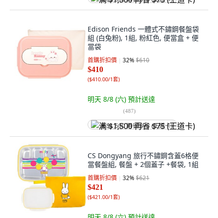
Edison Friends 一體式不鏽鋼餐盤袋
組 (白兔粉), 1組, 粉紅色, 便當盒 + 便
當袋
首購折扣價
32
%
$610
$410
(
$410.00/1套
)
明天 8/8 (六)
預計送達
(
487
)
满 $1,500 再省 $75 (王道卡)
CS Dongyang 旅行不鏽鋼含蓋6格便
當餐盤組, 餐盤 + 2個蓋子 +餐袋, 1組
首購折扣價
32
%
$621
$421
(
$421.00/1套
)
明天 8/8 (六)
預計送達