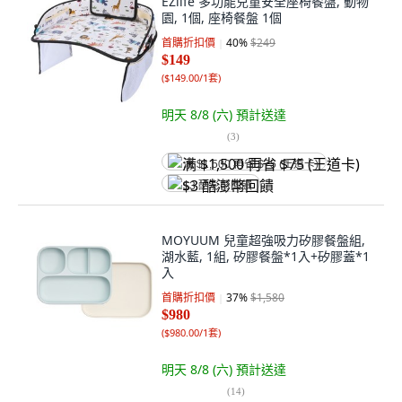
EZlife 多功能兒童安全座椅餐盤, 動物
園, 1個, 座椅餐盤 1個
首購折扣價
40
%
$249
$149
(
$149.00/1套
)
明天 8/8 (六)
預計送達
(
3
)
满 $1,500 再省 $75 (王道卡)
$3 酷澎幣回饋
MOYUUM 兒童超強吸力矽膠餐盤組,
湖水藍, 1組, 矽膠餐盤*1入+矽膠蓋*1
入
首購折扣價
37
%
$1,580
$980
(
$980.00/1套
)
明天 8/8 (六)
預計送達
(
14
)