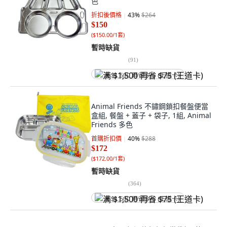
色
折扣後價格
43
%
$264
$150
(
$150.00/1套
)
暫時缺貨
(
91
)
满 $1,500 再省 $75 (王道卡)
Animal Friends 不鏽鋼鎖扣餐盤便當
盒組, 餐盤 + 蓋子 + 袋子, 1組, Animal
Friends 多色
首購折扣價
40
%
$288
$172
(
$172.00/1套
)
暫時缺貨
(
364
)
满 $1,500 再省 $75 (王道卡)