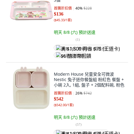
首購折扣價
40
%
$228
$136
(
$45.33/1套
)
明天 8/8 (六)
預計送達
(
1
)
满 $1,500 再省 $75 (王道卡)
$6 酷澎幣回饋
Modern House 兒童安全可微波
Nestic 兔子迷你餐盤組 粉紅色 餐盤 +
小碗 2入, 1組, 盤子 + 2個配料碗, 粉色
首購折扣價
26
%
$742
$542
(
$542.00/1套
)
明天 8/8 (六)
預計送達
(
57
)
满 $1,500 再省 $75 (王道卡)