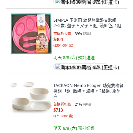
满 $1,500 再省 $75 (王道卡)
SIMPLA 玉米田 幼兒熊掌盤叉匙組
2~5歲, 盤子 + 叉子 + 匙, 淺紅色, 1組
首購折扣價
39
%
$504
$304
(
$304.00/1套
)
明天 8/8 (六)
預計送達
满 $1,500 再省 $75 (王道卡)
TACKAON Nemo Ecogen 幼兒雙格餐
盤組, 1組, 飯碗 + 湯碗 + 2格盤, 象牙
白
首購折扣價
21
%
$913
$713
(
$713.00/1套
)
明天 8/8 (六)
預計送達