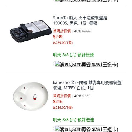
ShunTa 順大 火車造型餐盤組
19900S, 黑色, 1個, 餐盤
首購折扣價
40
%
$399
$239
(
$239.00/1套
)
明天 8/8 (六)
預計送達
满 $1,500 再省 $75 (王道卡)
kanesho 金正陶器 離乳專用瓷器餐盤,
餐盤, MIFFY 白色, 1個
首購折扣價
40
%
$360
$216
(
$216.00/1個
)
明天 8/8 (六)
預計送達
满 $1,500 再省 $75 (王道卡)