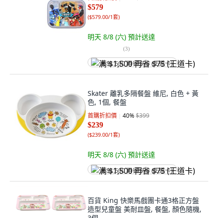
$579
(
$579.00/1套
)
明天 8/8 (六)
預計送達
(
3
)
满 $1,500 再省 $75 (王道卡)
Skater 離乳多隔餐盤 維尼, 白色 + 黃
色, 1個, 餐盤
首購折扣價
40
%
$399
$239
(
$239.00/1套
)
明天 8/8 (六)
預計送達
满 $1,500 再省 $75 (王道卡)
百貨 King 快樂馬戲團卡通3格正方盤
造型兒童盤 美耐皿盤, 餐盤, 顏色隨機,
3個