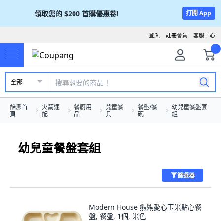
領取您的
$200
首購優惠卷!
打開 App
登入
註冊會員
客服中心
全部
酷澎首
火箭速
餐廚用
兒童餐
餐盤/餐
幼兒童餐盤套
頁
配
品
具
碗
組
幼兒童餐盤套組
篩選器
Modern House 熊熊愛心玉米點心餐
盤, 餐盤, 1個, 米色