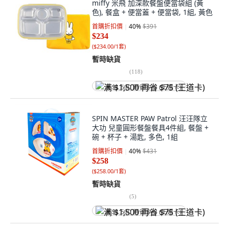
miffy 米飛 加深款餐盤便當袋組 (黃
色), 餐盒 + 便當蓋 + 便當袋, 1組, 黃色
首購折扣價
40
%
$391
$234
(
$234.00/1套
)
暫時缺貨
(
118
)
满 $1,500 再省 $75 (王道卡)
SPIN MASTER PAW Patrol 汪汪隊立
大功 兒童圓形餐盤餐具4件組, 餐盤 +
碗 + 杯子 + 湯匙, 多色, 1組
首購折扣價
40
%
$431
$258
(
$258.00/1套
)
暫時缺貨
(
5
)
满 $1,500 再省 $75 (王道卡)