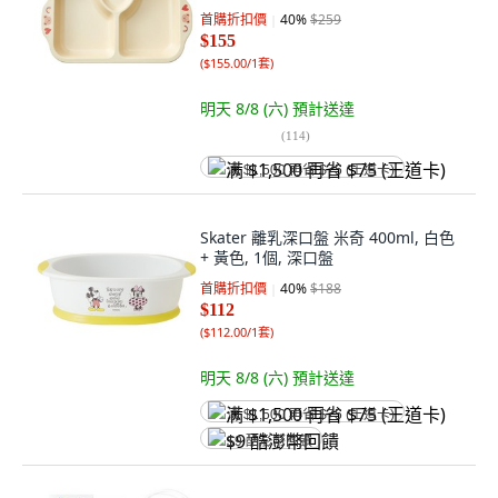
首購折扣價
40
%
$259
$155
(
$155.00/1套
)
明天 8/8 (六)
預計送達
(
114
)
满 $1,500 再省 $75 (王道卡)
Skater 離乳深口盤 米奇 400ml, 白色
+ 黃色, 1個, 深口盤
首購折扣價
40
%
$188
$112
(
$112.00/1套
)
明天 8/8 (六)
預計送達
满 $1,500 再省 $75 (王道卡)
$9 酷澎幣回饋