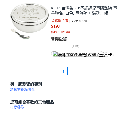
KOM 台灣製316不鏽鋼兒童隔熱碗 童
書聯名, 白色, 隔熱碗 + 湯匙, 1組
首購折扣價
72
%
$720
$197
(
$197.00/1套
)
暫時缺貨
(
119
)
满 $1,500 再省 $75 (王道卡)
1
與一起瀏覽的類別
幼兒童餐盤/餐碗
您可能會喜歡的其他產品
可愛餐盤