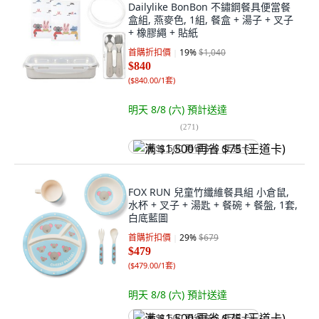
Dailylike BonBon 不鏽鋼餐具便當餐
盒組, 燕麥色, 1組, 餐盒 + 湯子 + 叉子
+ 橡膠繩 + 貼紙
首購折扣價
19
%
$1,040
$840
(
$840.00/1套
)
明天 8/8 (六)
預計送達
(
271
)
满 $1,500 再省 $75 (王道卡)
FOX RUN 兒童竹纖維餐具組 小倉鼠,
水杯 + 叉子 + 湯匙 + 餐碗 + 餐盤, 1套,
白底藍圖
首購折扣價
29
%
$679
$479
(
$479.00/1套
)
明天 8/8 (六)
預計送達
满 $1,500 再省 $75 (王道卡)