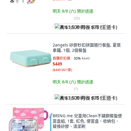
明天 8/8 (六)
預計送達
(
32
)
满 $1,500 再省 $75 (王道卡)
2angels 矽膠秒扣拼圖隨行餐盤, 夏葉
拿鐵, 1個, 2個餐盤
首購折扣價
30
%
$649
$449
(
$449.00/1套
)
明天 8/8 (六)
預計送達
(
7
)
满 $1,500 再省 $75 (王道卡)
BRING me 兒童用Clean不鏽鋼餐盤便
當盒組, 1套, 紅色, 便當盒、收納包、
替換矽膠、清潔刷