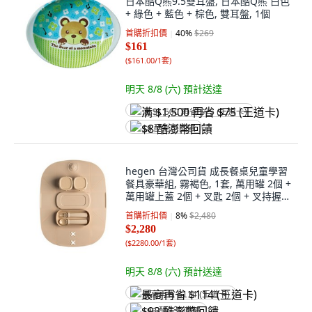
日本酷Q熊9.5雙耳盤, 日本酷Q熊 白色
+ 綠色 + 藍色 + 棕色, 雙耳盤, 1個
首購折扣價
40
%
$269
$161
(
$161.00/1套
)
明天 8/8 (六)
預計送達
满 $1,500 再省 $75 (王道卡)
$8 酷澎幣回饋
hegen 台灣公司貨 成長餐桌兒童學習
餐具豪華組, 霧褐色, 1套, 萬用罐 2個 +
萬用罐上蓋 2個 + 叉匙 2個 + 叉持握把
2個 + 叉匙盒 + 多功能餐盤
首購折扣價
8
%
$2,480
$2,280
(
$2280.00/1套
)
明天 8/8 (六)
預計送達
最高再省 $114 (王道卡)
$93 酷澎幣回饋