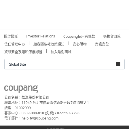
Investor Relations
關於酷澎
Coupang使用者條款
退換貨政策
信任管理中心
顧客隱私權政策通知
安心購物
資訊安全
資訊安全及隱私保護認證
加入酷澎商城
Global Site
公司名稱：酷澎股份有限公司
聯繫地址：11049 台北市信義區信義路五段7號13樓之1
統編：91002999
客服中心：0809-088-810 (免費) / 02-5592-7298
電子郵件：help_tw@coupang.com