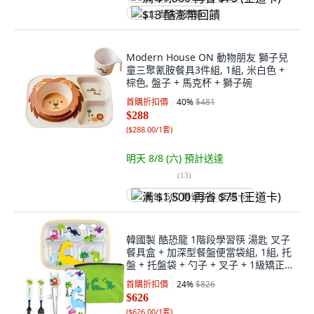
$13 酷澎幣回饋
Modern House ON 動物朋友 獅子兒
童三聚氰胺餐具3件組, 1組, 米白色 +
棕色, 盤子 + 馬克杯 + 獅子碗
首購折扣價
40
%
$481
$288
(
$288.00/1套
)
明天 8/8 (六)
預計送達
(
13
)
满 $1,500 再省 $75 (王道卡)
韓國製 酷恐龍 1階段學習筷 湯匙 叉子
餐具盒 + 加深型餐盤便當袋組, 1組, 托
盤 + 托盤袋 + 勺子 + 叉子 + 1級矯正
筷子 + 盒子, 白色
首購折扣價
24
%
$826
$626
(
$626.00/1套
)