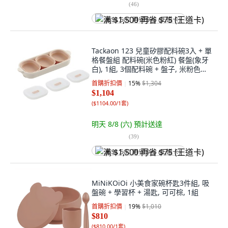
(
46
)
满 $1,500 再省 $75 (王道卡)
Tackaon 123 兒童矽膠配料碗3入 + 單
格餐盤組 配料碗(米色粉紅) 餐盤(象牙
白), 1組, 3個配料碗 + 盤子, 米粉色盛
菜碗 + 象牙色盤子
首購折扣價
15
%
$1,304
$1,104
(
$1104.00/1套
)
明天 8/8 (六)
預計送達
(
39
)
满 $1,500 再省 $75 (王道卡)
MiNiKOiOi 小美食家碗杯匙3件組, 吸
盤碗 + 學習杯 + 湯匙, 可可棕, 1組
首購折扣價
19
%
$1,010
$810
(
$810.00/1套
)