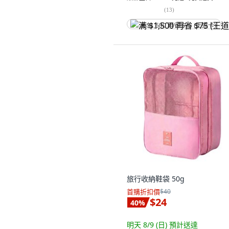
(
13
)
满 $1,500 再省 $75 (王道卡)
旅行收納鞋袋 50g
首購折扣價
$40
$24
40
%
明天 8/9 (日)
預計送達