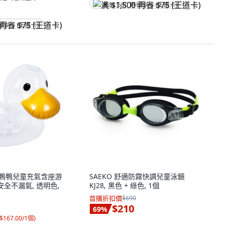
满 $1,500 再省 $75 (王道卡)
省 $75 (王道卡)
 透明鴨鴨兒童充氣含座游
SAEKO 舒適防霧快調兒童泳鏡
安全不漏氣, 透明色,
KJ28, 黑色 + 綠色, 1個
首購折扣價
$690
$210
69
%
$167.00/1個
)