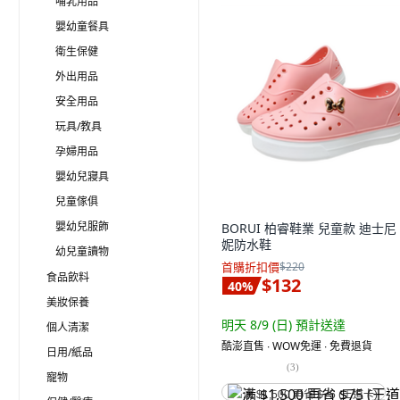
哺乳用品
嬰幼童餐具
衛生保健
外出用品
安全用品
玩具/教具
孕婦用品
嬰幼兒寢具
兒童傢俱
嬰幼兒服飾
BORUI 柏睿鞋業 兒童款 迪士尼
妮防水鞋
幼兒童讀物
首購折扣價
$220
食品飲料
$132
40
%
美妝保養
明天 8/9 (日)
預計送達
個人清潔
酷澎直售 ∙ WOW免運 ∙ 免費退貨
日用/紙品
(
3
)
寵物
满 $1,500 再省 $75 (王道卡)