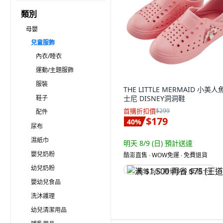
類別
母嬰
兒童服飾
內衣/睡衣
運動/主題服飾
服裝
THE LITTLE MERMAID 小美人
鞋子
士尼 DISNEY洞洞鞋
首購折扣價
$299
配件
$179
40
%
尿布
濕紙巾
明天 8/9 (日)
預計送達
嬰兒奶粉
酷澎直售 ∙ WOW免運 ∙ 免費退貨
幼兒奶粉
满 $1,500 再省 $75 (王道卡)
嬰幼兒食品
洗沐護理
幼兒清潔用品