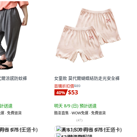
代爾涼感防蚊褲
女童款 莫代爾蝴蝶結防走光安全褲
首購折扣價
$89
$53
40
%
計送達
明天 8/9 (日)
預計送達
運 ∙ 免費退貨
酷澎直售 ∙ WOW免運 ∙ 免費退貨
(
47
)
省 $75 (王道卡)
满 $1,500 再省 $75 (王道卡)