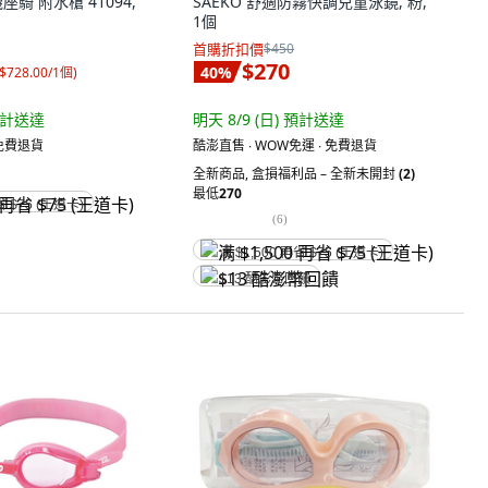
機座騎 附水槍 41094,
SAEKO 舒適防霧快調兒童泳鏡, 粉,
1個
首購折扣價
$450
$270
40
%
$728.00/1個
)
計送達
明天 8/9 (日)
預計送達
 免費退貨
酷澎直售 ∙ WOW免運 ∙ 免費退貨
全新商品
,
盒損福利品 – 全新未開封
(2)
最低
270
省 $75 (王道卡)
(
6
)
满 $1,500 再省 $75 (王道卡)
$13 酷澎幣回饋