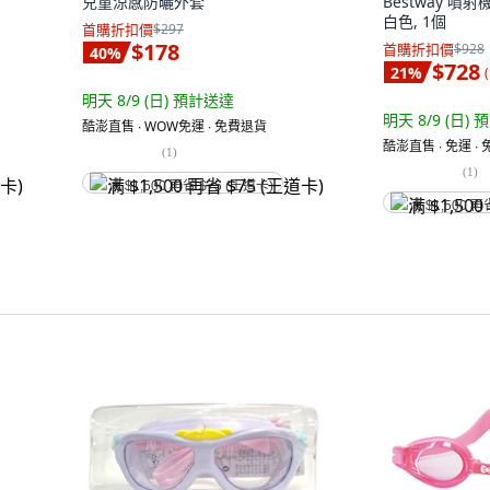
兒童涼感防曬外套
Bestway 噴射
白色, 1個
首購折扣價
$297
$178
首購折扣價
$928
40
%
$728
21
%
(
明天 8/9 (日)
預計送達
明天 8/9 (日)
預
酷澎直售 ∙ WOW免運 ∙ 免費退貨
酷澎直售 ∙ 免運 ∙
(
1
)
(
1
)
满 $1,500 再省 $75 (王道卡)
满 $1,500 再