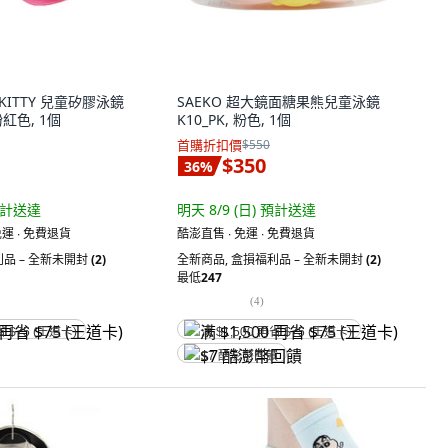
 KITTY 兒童矽膠泳鏡
SAEKO 超大鏡面糖果熊兒童泳鏡
粉紅色, 1個
K10_PK, 粉色, 1個
首購折扣價
$550
$350
36
%
計送達
明天 8/9 (日)
預計送達
運 ∙ 免費退貨
酷澎直售 ∙ 免運 ∙ 免費退貨
品 – 全新未開封
(2)
全新商品
,
盒損福利品 – 全新未開封
(2)
最低
247
(
4
)
省 $75 (王道卡)
满 $1,500 再省 $75 (王道卡)
$7 酷澎幣回饋