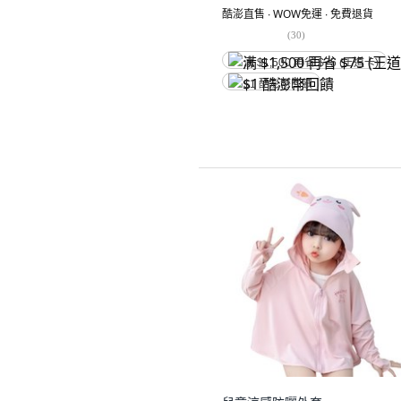
酷澎直售 ∙ WOW免運 ∙ 免費退貨
(
30
)
满 $1,500 再省 $75 (王道卡)
$1 酷澎幣回饋