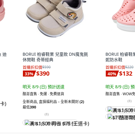
魚 迪
BORUI 柏睿鞋業 兒童款 DN魔鬼氈
BORUI 柏睿鞋
休閒鞋 奇蒂經典
妮防水鞋
首購折扣價
$590
首購折扣價
$220
$390
$132
33
%
40
%
明天 8/9 (日)
預計送達
明天 8/9 (日)
預
酷澎直售 ∙ 免運 ∙ 免費退貨
酷澎直售 ∙ WOW免
(
8
)
全新商品
,
盒損福利品 – 全新未開封
(2)
最低
390
满 $1,500 再
(
8
)
$7 酷澎幣回
满 $1,500 再省 $75 (王道卡)