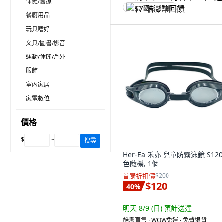
保健/醫療
$7 酷澎幣回饋
餐廚用品
玩具嗜好
文具/圖書/影音
運動/休閒/戶外
服飾
室內家居
家電數位
價格
$
~
搜尋
Her-Ea 禾亦 兒童防霧泳鏡 S120
色隨機, 1個
首購折扣價
$200
$120
40
%
明天 8/9 (日)
預計送達
酷澎直售 ∙ WOW免運 ∙ 免費退貨