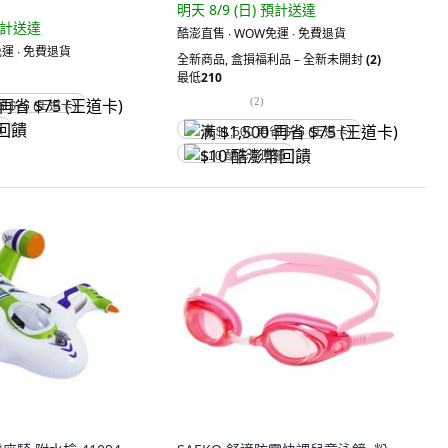
明天 8/9 (日)
預計送達
計送達
酷澎直售 ∙ WOW免運 ∙ 免費退貨
運 ∙ 免費退貨
全新商品
,
盒損福利品 – 全新未開封
(2)
最低
210
(
2
)
省 $75 (王道卡)
饋
满 $1,500 再省 $75 (王道卡)
$10 酷澎幣回饋