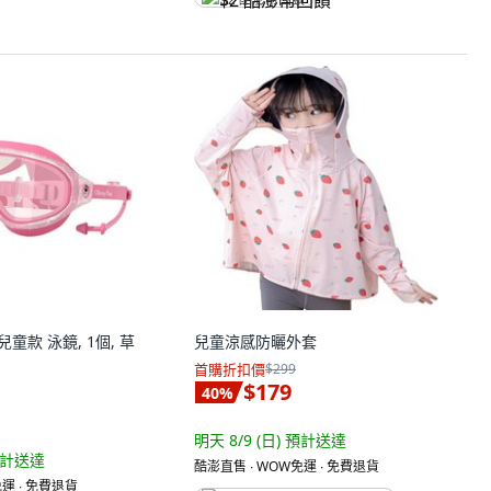
$2 酷澎幣回饋
 兒童款 泳鏡, 1個, 草
兒童涼感防曬外套
首購折扣價
$299
$179
40
%
明天 8/9 (日)
預計送達
計送達
酷澎直售 ∙ WOW免運 ∙ 免費退貨
運 ∙ 免費退貨