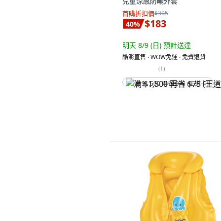
兒童涼感防曬外套
首購折扣價
$305
$183
40
%
明天 8/9 (日)
預計送達
酷澎直售 ∙ WOW免運 ∙ 免費退貨
(
1
)
满 $1,500 再省 $75 (王道卡)