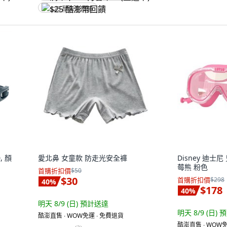
$25 酷澎幣回饋
, 顏
愛北鼻 女童款 防走光安全褲
Disney 迪士尼
莓熊 粉色
首購折扣價
$50
$30
首購折扣價
$298
40
%
$178
40
%
明天 8/9 (日)
預計送達
明天 8/9 (日)
預
酷澎直售 ∙ WOW免運 ∙ 免費退貨
酷澎直售 ∙ WOW免