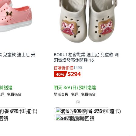
業 兒童款 迪士尼 米
BORUI 柏睿鞋業 迪士尼 兒童款 洞
洞電燈發亮休閒鞋 16
首購折扣價
$490
$294
40
%
計送達
明天 8/9 (日)
預計送達
運 ∙ 免費退貨
酷澎直售 ∙ 免運 ∙ 免費退貨
(
3
)
省 $75 (王道卡)
满 $1,500 再省 $75 (王道卡)
饋
$47 酷澎幣回饋