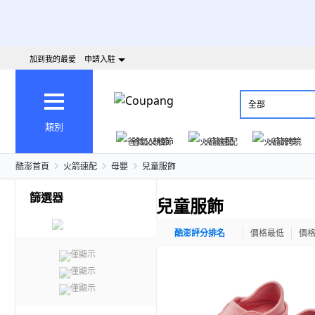
加到我的最愛
申請入駐
全部
類別
爸氣父親節
火箭速配
火箭跨境
酷澎首頁
火箭速配
母嬰
兒童服飾
篩選器
兒童服飾
酷澎評分排名
價格最低
價
僅顯示
僅顯示
僅顯示