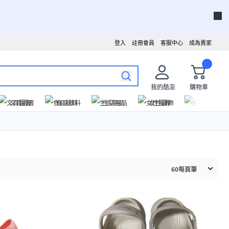
登入
註冊會員
客服中心
成為賣家
我的酷澎
購物車
文具圖書
食品飲料
生活用品
女性服飾
運動戶外
60
每頁筆