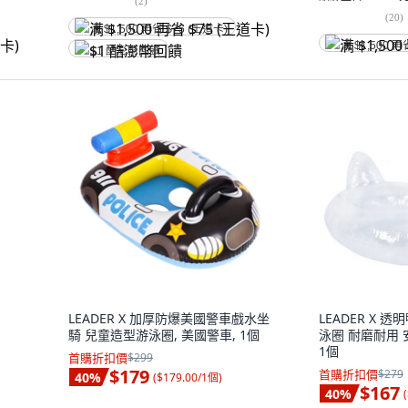
(
2
)
(
20
)
满 $1,500 再省 $75 (王道卡)
满 $1,500 再
$1 酷澎幣回饋
LEADER X 加厚防爆美國警車戲水坐
LEADER X
騎 兒童造型游泳圈, 美國警車, 1個
泳圈 耐磨耐用 
1個
首購折扣價
$299
$179
首購折扣價
$279
40
%
(
$179.00/1個
)
$167
40
%
(