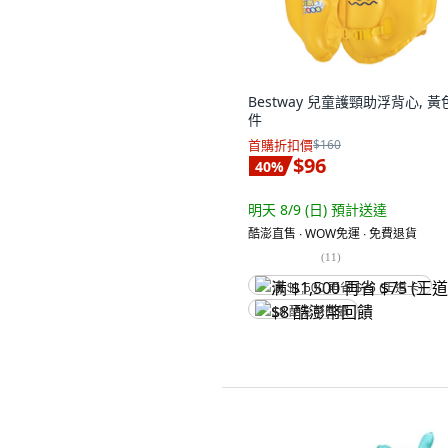
Bestway 兒童護頸助浮背心, 黃色
件
首購折扣價
$160
$96
40
%
明天 8/9 (日)
預計送達
酷澎直售 ∙ WOW免運 ∙ 免費退貨
(
11
)
满 $1,500 再省 $75 (王道卡)
$8 酷澎幣回饋