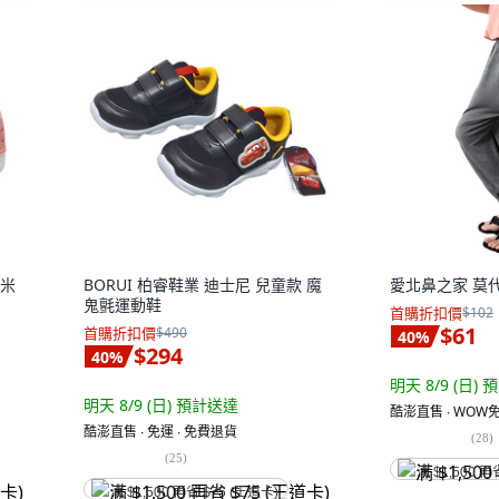
 米
BORUI 柏睿鞋業 迪士尼 兒童款 魔
愛北鼻之家 莫
鬼氈運動鞋
首購折扣價
$102
$61
首購折扣價
$490
40
%
$294
40
%
明天 8/9 (日)
預
明天 8/9 (日)
預計送達
酷澎直售 ∙ WOW免
酷澎直售 ∙ 免運 ∙ 免費退貨
(
28
)
(
25
)
满 $1,500 再
满 $1,500 再省 $75 (王道卡)