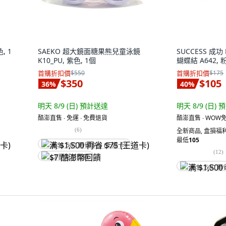
, 1
SAEKO 超大鏡面糖果熊兒童泳鏡
SUCCESS 成功
K10_PU, 紫色, 1個
蝴蝶結 A642, 
首購折扣價
$550
首購折扣價
$175
$350
$105
36
%
40
%
明天 8/9 (日)
預計送達
明天 8/9 (日)
預
酷澎直售 ∙ 免運 ∙ 免費退貨
酷澎直售 ∙ WOW免
(
6
)
全新商品
,
盒損福利
最低
105
满 $1,500 再省 $75 (王道卡)
(
12
)
$7 酷澎幣回饋
满 $1,500 再