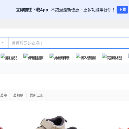
立即前往下載App
不錯過最新優惠、更多功能等著你！
下載
嬰幼兒
保健醫療
美妝保養
個人清潔
玩具休閒
格最高
最熱銷
最新上架