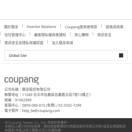
Investor Relations
關於酷澎
Coupang使用者條款
退換貨政策
信任管理中心
顧客隱私權政策通知
安心購物
資訊安全
資訊安全及隱私保護認證
加入酷澎商城
Global Site
公司名稱：酷澎股份有限公司
聯繫地址：11049 台北市信義區信義路五段7號13樓之1
統編：91002999
客服中心：0809-088-810 (免費) / 02-5592-7298
電子郵件：help_tw@coupang.com
©Coupang Taiwan Co., Ltd. 保留所有權利。
本網站上顯示的所有商標、標誌和服務標誌均為酷澎股份有限公司和/或其在美國和其
他國家/地區註冊之關聯公司之所屬財產。