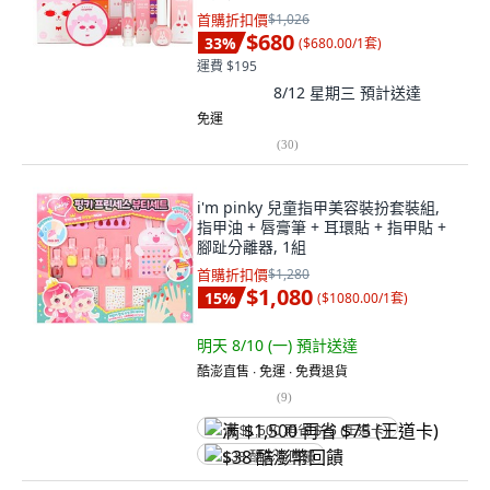
首購折扣價
$1,026
$680
33
%
(
$680.00/1套
)
運費 $195
8/12 星期三
預計送達
免運
(
30
)
i'm pinky 兒童指甲美容裝扮套裝組,
指甲油 + 唇膏筆 + 耳環貼 + 指甲貼 +
腳趾分離器, 1組
首購折扣價
$1,280
$1,080
15
%
(
$1080.00/1套
)
明天 8/10 (一)
預計送達
酷澎直售 ∙ 免運 ∙ 免費退貨
(
9
)
满 $1,500 再省 $75 (王道卡)
$38 酷澎幣回饋