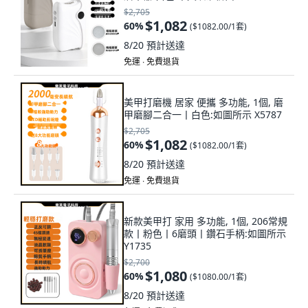
$2,705
$1,082
60
%
(
$1082.00/1套
)
8/20
預計送達
免運 ∙ 免費退貨
美甲打磨機 居家 便攜 多功能, 1個, 磨
甲磨腳二合一丨白色:如圖所示 X5787
$2,705
$1,082
60
%
(
$1082.00/1套
)
8/20
預計送達
免運 ∙ 免費退貨
新款美甲打 家用 多功能, 1個, 206常規
款丨粉色丨6磨頭丨鑽石手柄:如圖所示
Y1735
$2,700
$1,080
60
%
(
$1080.00/1套
)
8/20
預計送達