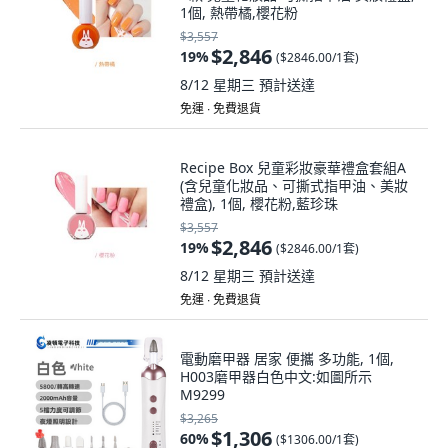
1個, 熱帶橘,櫻花粉
$3,557
$2,846
19
%
(
$2846.00/1套
)
8/12 星期三
預計送達
免運 ∙ 免費退貨
Recipe Box 兒童彩妝豪華禮盒套組A
(含兒童化妝品、可撕式指甲油、美妝
禮盒), 1個, 櫻花粉,藍珍珠
$3,557
$2,846
19
%
(
$2846.00/1套
)
8/12 星期三
預計送達
免運 ∙ 免費退貨
電動磨甲器 居家 便攜 多功能, 1個,
H003磨甲器白色中文:如圖所示
M9299
$3,265
$1,306
60
%
(
$1306.00/1套
)