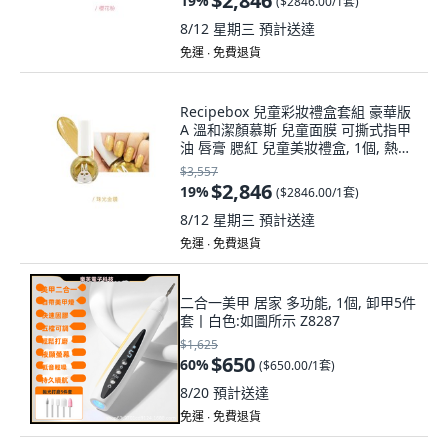
$2,846
19
%
(
$2846.00/1套
)
8/12 星期三
預計送達
免運 ∙ 免費退貨
Recipebox 兒童彩妝禮盒套組 豪華版
A 溫和潔顏慕斯 兒童面膜 可撕式指甲
油 唇膏 腮紅 兒童美妝禮盒, 1個, 熱帶
橘,珠光金鑽
$3,557
$2,846
19
%
(
$2846.00/1套
)
8/12 星期三
預計送達
免運 ∙ 免費退貨
二合一美甲 居家 多功能, 1個, 卸甲5件
套丨白色:如圖所示 Z8287
$1,625
$650
60
%
(
$650.00/1套
)
8/20
預計送達
免運 ∙ 免費退貨