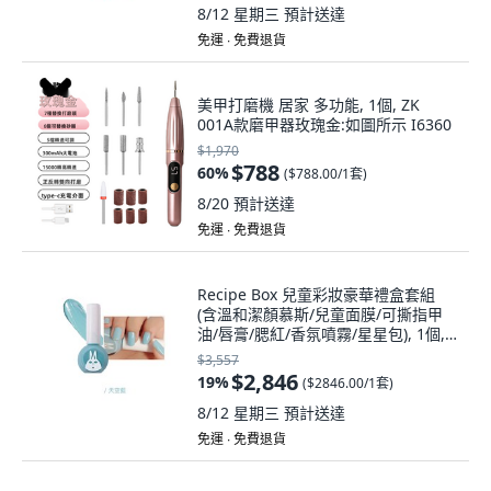
8/12 星期三
預計送達
免運 ∙ 免費退貨
美甲打磨機 居家 多功能, 1個, ZK
001A款磨甲器玫瑰金:如圖所示 I6360
$1,970
$788
60
%
(
$788.00/1套
)
8/20
預計送達
免運 ∙ 免費退貨
Recipe Box 兒童彩妝豪華禮盒套組
(含溫和潔顏慕斯/兒童面膜/可撕指甲
油/唇膏/腮紅/香氛噴霧/星星包), 1個,
鮮綠色,天空藍, 指甲油1:天空藍
$3,557
$2,846
19
%
(
$2846.00/1套
)
8/12 星期三
預計送達
免運 ∙ 免費退貨