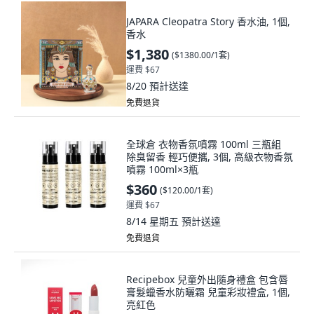
JAPARA Cleopatra Story 香水油, 1個,
香水
$1,380
(
$1380.00/1套
)
運費 $67
8/20
預計送達
免費退貨
全球倉 衣物香氛噴霧 100ml 三瓶組
除臭留香 輕巧便攜, 3個, 高級衣物香氛
噴霧 100ml×3瓶
$360
(
$120.00/1套
)
運費 $67
8/14 星期五
預計送達
免費退貨
Recipebox 兒童外出隨身禮盒 包含唇
膏髮蠟香水防曬霜 兒童彩妝禮盒, 1個,
亮紅色