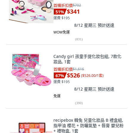
+ 噴霧 + 睫毛膏 + 指甲油2入 + 氣墊粉
首購折扣價
$702
撲 + 車鑰匙
$341
51
%
運費 $195
8/12 星期三
預計送達
WOW免運
(
831
)
Candy girl 孩童手提化妝包組, 7款化
妝品, 1套
首購折扣價
$1,616
$526
67
%
(
$526.00/1套
)
運費 $195
8/12 星期三
預計送達
免運
(
390
)
recipebox 韓兔 兒童化妝品 B 禮盒組,
指甲油 櫻花 + 防曬氣墊 + 唇膏 嬰兒粉
+ 禮物盒, 1套