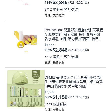
$2,846
19
%
(
$2846.00/1套
)
8/12 星期三
預計送達
免運 ∙ 免費退貨
Recipe Box 兒童彩妝禮盒套組 豪華版
A 潔顏慕斯 面膜 腮紅 指甲油 護唇膏
香水噴霧, 1個, 活力黃,紅寶石, 指甲油
1
$3,557
$2,846
19
%
(
$2846.00/1套
)
8/12 星期三
預計送達
免運 ∙ 免費退貨
DFMEI 美甲套裝全套工具美甲烤燈新
手指甲油膠高質量爆款美甲, 1個, 自選
5色(詳情頁選)+美甲燈:如圖
$2,899
$1,159
60
%
(
$1159.00/1套
)
8/20
預計送達
免運 ∙ 免費退貨