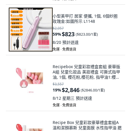
小型美甲打 居家 便攜, 1個, 6個紗圈
玫瑰金:如圖所示 L1148
$2,057
$823
59
%
(
$823.00/1套
)
8/20
預計送達
免運 ∙ 免費退貨
Recipebox 兒童彩妝禮盒套組 豪華版
A組 兒童化妝品 美妝禮盒 可撕式指甲
油, 1個, 櫻花粉,櫻花粉, 指甲油1:櫻花
粉
$3,557
$2,846
19
%
(
$2846.00/1套
)
8/12 星期三
預計送達
免運 ∙ 免費退貨
Recipe Box 兒童彩妝豪華禮盒套組A
溫和潔顏慕斯 兒童面膜 水性指甲油 腮