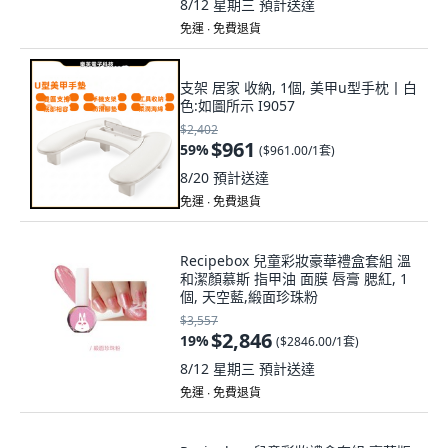
8/12 星期三
預計送達
免運 ∙ 免費退貨
支架 居家 收納, 1個, 美甲u型手枕丨白
色:如圖所示 I9057
$2,402
$961
59
%
(
$961.00/1套
)
8/20
預計送達
免運 ∙ 免費退貨
Recipebox 兒童彩妝豪華禮盒套組 溫
和潔顏慕斯 指甲油 面膜 唇膏 腮紅, 1
個, 天空藍,緞面珍珠粉
$3,557
$2,846
19
%
(
$2846.00/1套
)
8/12 星期三
預計送達
免運 ∙ 免費退貨