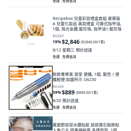
免運 ∙ 免費退貨
Recipebox 兒童彩妝禮盒套組 豪華版
A 兒童化妝品 美妝禮盒 可撕式指甲油,
1個, 珠光金鑽,藍珍珠, 指甲油1:藍珍珠
$3,557
$2,846
19
%
(
$2846.00/1套
)
8/12 星期三
預計送達
免運 ∙ 免費退貨
新款專業美 居家 便攜, 1個, 藍色丨便
攜輕便:如圖所示 O6230
$2,222
$889
59
%
(
$889.00/1套
)
8/20
預計送達
免運 ∙ 免費退貨
萬聖節妝容水鑽貼紙 臉部寶石裝飾貼
人魚公主 暗黑神秘風 多樣造型, 1個,