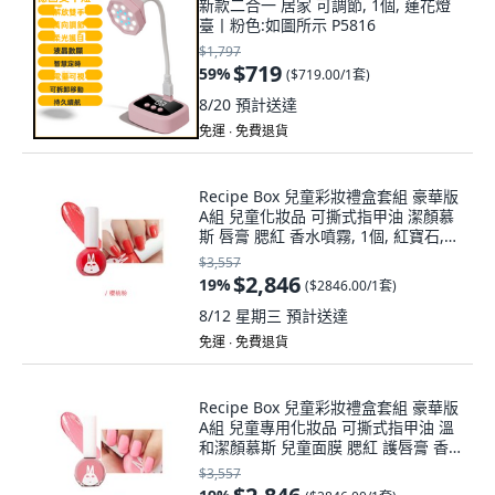
新款二合一 居家 可調節, 1個, 蓮花燈
臺丨粉色:如圖所示 P5816
$1,797
$719
59
%
(
$719.00/1套
)
8/20
預計送達
免運 ∙ 免費退貨
Recipe Box 兒童彩妝禮盒套組 豪華版
A組 兒童化妝品 可撕式指甲油 潔顏慕
斯 唇膏 腮紅 香水噴霧, 1個, 紅寶石,櫻
桃粉, 指甲油1:櫻桃粉
$3,557
$2,846
19
%
(
$2846.00/1套
)
8/12 星期三
預計送達
免運 ∙ 免費退貨
Recipe Box 兒童彩妝禮盒套組 豪華版
A組 兒童專用化妝品 可撕式指甲油 溫
和潔顏慕斯 兒童面膜 腮紅 護唇膏 香
水噴霧, 1個, 櫻花粉,紅寶石
$3,557