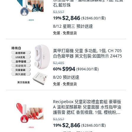
石,藍珍珠
$3,557
$2,846
19
%
(
$2846.00/1套
)
8/12 星期三
預計送達
免運 ∙ 免費退貨
美甲打磨機 兒童 多功能, 1個, CH 705
白色磨甲器 英文包裝:如圖所示 Z4475
$2,485
$994
60
%
(
$994.00/1套
)
8/20
預計送達
免運 ∙ 免費退貨
Recipebox 兒童彩妝禮盒套組 豪華版
A 溫和潔顏慕斯 兒童面膜 水性指甲油
護唇膏 腮紅 香氛噴霧, 1個, 櫻桃粉,紅
寶石, 指甲油1:紅寶石
$3,557
$2,846
19
%
(
$2846.00/1套
)