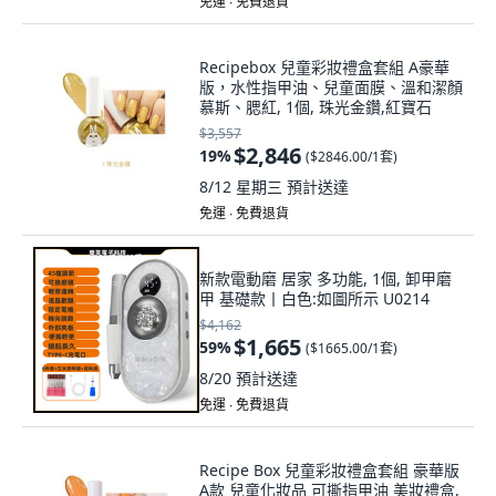
免運 ∙ 免費退貨
Recipebox 兒童彩妝禮盒套組 A豪華
版，水性指甲油、兒童面膜、溫和潔顏
慕斯、腮紅, 1個, 珠光金鑽,紅寶石
$3,557
$2,846
19
%
(
$2846.00/1套
)
8/12 星期三
預計送達
免運 ∙ 免費退貨
新款電動磨 居家 多功能, 1個, 卸甲磨
甲 基礎款丨白色:如圖所示 U0214
$4,162
$1,665
59
%
(
$1665.00/1套
)
8/20
預計送達
免運 ∙ 免費退貨
Recipe Box 兒童彩妝禮盒套組 豪華版
A款 兒童化妝品 可撕指甲油 美妝禮盒,