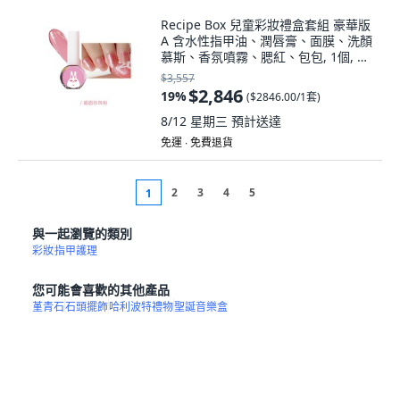
Recipe Box 兒童彩妝禮盒套組 豪華版
A 含水性指甲油、潤唇膏、面膜、洗顏
慕斯、香氛噴霧、腮紅、包包, 1個, 緞
面珍珠粉,緞面珍珠粉, 指甲油1:緞面珍
$3,557
珠粉
$2,846
19
%
(
$2846.00/1套
)
8/12 星期三
預計送達
免運 ∙ 免費退貨
2
3
4
5
1
與一起瀏覽的類別
彩妝
指甲護理
您可能會喜歡的其他產品
堇青石
石頭擺飾
哈利波特禮物
聖誕音樂盒