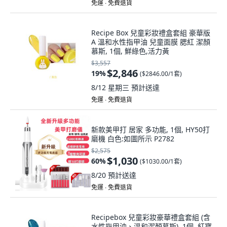
免運 ∙ 免費退貨
Recipe Box 兒童彩妝禮盒套組 豪華版
A 溫和水性指甲油 兒童面膜 腮紅 潔顏
慕斯, 1個, 鮮綠色,活力黃
$3,557
$2,846
19
%
(
$2846.00/1套
)
8/12 星期三
預計送達
免運 ∙ 免費退貨
新款美甲打 居家 多功能, 1個, HY50打
磨機 白色:如圖所示 P2782
$2,575
$1,030
60
%
(
$1030.00/1套
)
8/20
預計送達
免運 ∙ 免費退貨
Recipebox 兒童彩妝豪華禮盒套組 (含
水性指甲油、溫和潔顏慕斯), 1個, 紅寶