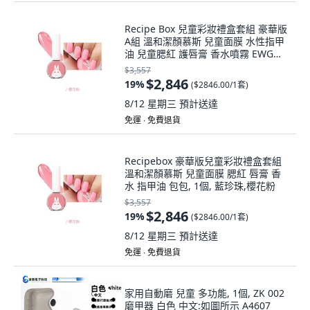
Recipe Box 兒童彩妝禮盒套組 豪華版
A組 溫和潔顏慕斯 兒童面膜 水性指甲
油 兒童腮紅 護唇膏 香水噴霧 EWG成
分, 1個, 鮮綠色,櫻花粉
$3,557
$2,846
19
%
(
$2846.00/1套
)
8/12 星期三
預計送達
免運 ∙ 免費退貨
Recipebox 豪華版兒童彩妝禮盒套組
溫和潔顏慕斯 兒童面膜 腮紅 唇膏 香
水 指甲油 包包, 1個, 藍珍珠,櫻花粉
$3,557
$2,846
19
%
(
$2846.00/1套
)
8/12 星期三
預計送達
免運 ∙ 免費退貨
家用自動磨 兒童 多功能, 1個, ZK 002
磨甲器 白色 中文:如圖所示 A4607