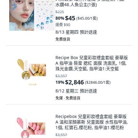
水鑽48.人魚公主(1張)
$225
$45
80
%
(
$45.00/1套
)
運費 $90
8/13 星期四
預計送達
免費退貨
Recipe Box 兒童彩妝禮盒套組 豪華版
A 指甲油 唇膏 腮紅 面膜 洗面乳, 1個,
珠光金鑽,天空藍, 指甲油1:天空藍
$3,557
$2,846
19
%
(
$2846.00/1套
)
8/12 星期三
預計送達
免運 ∙ 免費退貨
Recipebox 兒童彩妝禮盒套組 豪華版
A 溫和潔顏慕斯 兒童面膜 水性指甲油,
1個, 紅寶石,櫻花粉, 指甲油1:櫻花粉
$3,557