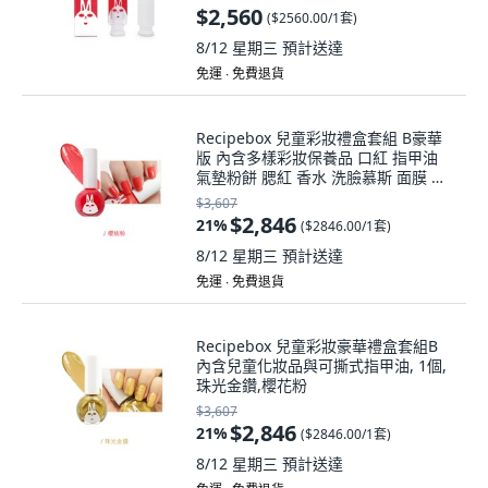
$2,560
(
$2560.00/1套
)
8/12 星期三
預計送達
免運 ∙ 免費退貨
Recipebox 兒童彩妝禮盒套組 B豪華
版 內含多樣彩妝保養品 口紅 指甲油
氣墊粉餅 腮紅 香水 洗臉慕斯 面膜 化
妝包, 1個, 紅寶石,櫻桃粉
$3,607
$2,846
21
%
(
$2846.00/1套
)
8/12 星期三
預計送達
免運 ∙ 免費退貨
Recipebox 兒童彩妝豪華禮盒套組B
內含兒童化妝品與可撕式指甲油, 1個,
珠光金鑽,櫻花粉
$3,607
$2,846
21
%
(
$2846.00/1套
)
8/12 星期三
預計送達