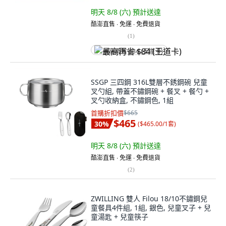
明天 8/8 (六)
預計送達
酷澎直售 ∙ 免運 ∙ 免費退貨
(
1
)
最高再省 $84 (王道卡)
SSGP 三四鋼 316L雙層不銹鋼碗 兒童
叉勺組, 帶蓋不鏽鋼碗 + 餐叉 + 餐勺 +
叉勺收納盒, 不鏽鋼色, 1組
首購折扣價
$665
$465
30
%
(
$465.00/1套
)
明天 8/8 (六)
預計送達
酷澎直售 ∙ 免運 ∙ 免費退貨
(
2
)
ZWILLING 雙人 Filou 18/10不鏽鋼兒
童餐具4件組, 1組, 銀色, 兒童叉子 + 兒
童湯匙 + 兒童筷子