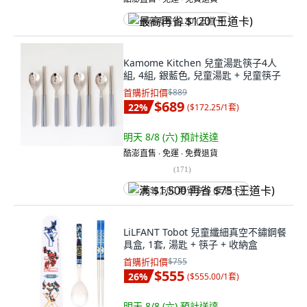
最高再省 $120 (王道卡)
Kamome Kitchen 兒童湯匙筷子4人
組, 4組, 銀藍色, 兒童湯匙 + 兒童筷子
首購折扣價
$889
$689
22
%
(
$172.25/1套
)
明天 8/8 (六)
預計送達
酷澎直售 ∙ 免運 ∙ 免費退貨
(
171
)
满 $1,500 再省 $75 (王道卡)
LiLFANT Tobot 兒童纖細真空不鏽鋼餐
具盒, 1套, 湯匙 + 筷子 + 收納盒
首購折扣價
$755
$555
26
%
(
$555.00/1套
)
明天 8/8 (六)
預計送達