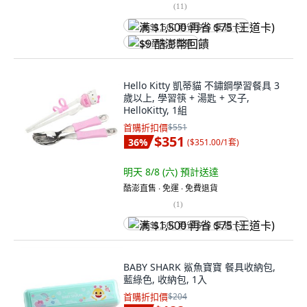
(
11
)
满 $1,500 再省 $75 (王道卡)
$9 酷澎幣回饋
Hello Kitty 凱蒂貓 不鏽鋼學習餐具 3
歲以上, 學習筷 + 湯匙 + 叉子,
HelloKitty, 1組
首購折扣價
$551
$351
36
%
(
$351.00/1套
)
明天 8/8 (六)
預計送達
酷澎直售 ∙ 免運 ∙ 免費退貨
(
1
)
满 $1,500 再省 $75 (王道卡)
BABY SHARK 鯊魚寶寶 餐具收納包,
藍綠色, 收納包, 1入
首購折扣價
$204