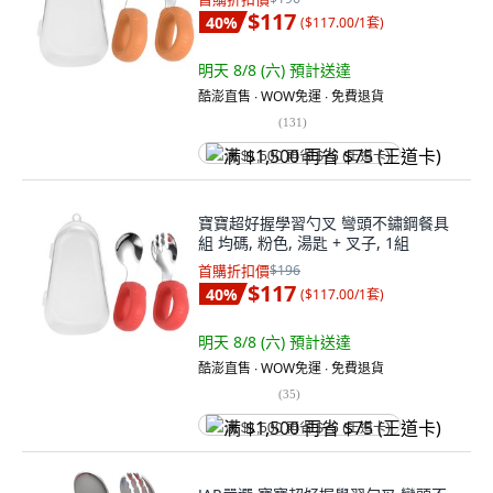
$117
40
%
(
$117.00/1套
)
明天 8/8 (六)
預計送達
酷澎直售 ∙ WOW免運 ∙ 免費退貨
(
131
)
满 $1,500 再省 $75 (王道卡)
寶寶超好握學習勺叉 彎頭不鏽鋼餐具
組 均碼, 粉色, 湯匙 + 叉子, 1組
首購折扣價
$196
$117
40
%
(
$117.00/1套
)
明天 8/8 (六)
預計送達
酷澎直售 ∙ WOW免運 ∙ 免費退貨
(
35
)
满 $1,500 再省 $75 (王道卡)