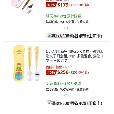
$179
40
%
(
$179.00/1套
)
明天 8/8 (六)
預計送達
酷澎直售 ∙ WOW免運 ∙ 免費退貨
(
1
)
满 $1,500 再省 $75 (王道卡)
LiLFANT 幼兒用Pororo易握不鏽鋼湯
匙叉子附盒組, 1套, 多色混合, 湯匙 +
叉子 + 收納盒
首購折扣價
$428
$256
40
%
(
$256.00/1套
)
明天 8/8 (六)
預計送達
酷澎直售 ∙ WOW免運 ∙ 免費退貨
(
24
)
满 $1,500 再省 $75 (王道卡)