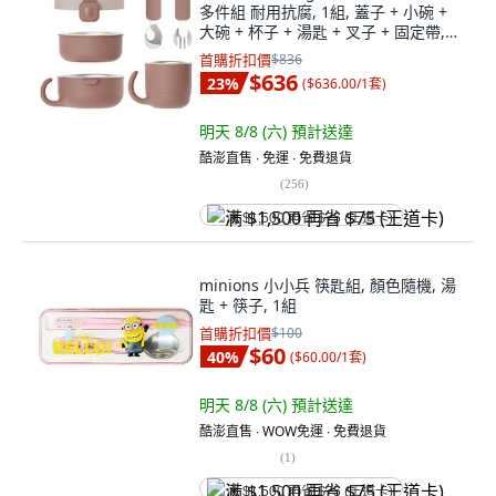
多件組 耐用抗腐, 1組, 蓋子 + 小碗 +
大碗 + 杯子 + 湯匙 + 叉子 + 固定帶,
乾燥玫瑰
首購折扣價
$836
$636
23
%
(
$636.00/1套
)
明天 8/8 (六)
預計送達
酷澎直售 ∙ 免運 ∙ 免費退貨
(
256
)
满 $1,500 再省 $75 (王道卡)
minions 小小兵 筷匙組, 顏色隨機, 湯
匙 + 筷子, 1組
首購折扣價
$100
$60
40
%
(
$60.00/1套
)
明天 8/8 (六)
預計送達
酷澎直售 ∙ WOW免運 ∙ 免費退貨
(
1
)
满 $1,500 再省 $75 (王道卡)