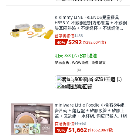
KiKimmy LINE FRIENDS兒童餐具
H853-Y, 不銹鋼密封方形餐盒 + 不銹鋼
雙耳隔熱碗 + 不銹鋼杯 + 不銹鋼湯匙
+ 不銹鋼叉子 + 餐具收納組, 莎莉與她
首購折扣價
$488
的朋友 黃色, 1組
$292
40
%
(
$292.00/1套
)
明天 8/8 (六)
預計送達
酷澎直售 ∙ WOW免運 ∙ 免費退貨
(
6
)
满 $1,500 再省 $75 (王道卡)
$4 酷澎幣回饋
miniware Little Foodie 小食客6件組,
麥片碗 + 麵包盤 + 矽膠吸管 + 矽膠上
蓋 + 叉匙組 + 水杯組, 俏皮巴黎人, 1組
首購折扣價
$1,862
$1,662
10
%
(
$1662.00/1套
)