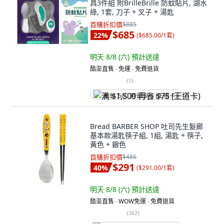
具3件組 附BrilleBrille 防蚊貼片, 湖水
綠, 1套, 刀子 + 叉子 + 湯匙
首購折扣價
$885
$685
22
%
(
$685.00/1套
)
明天 8/8 (六)
預計送達
酷澎直售 ∙ 免運 ∙ 免費退貨
(
1
)
满 $1,500 再省 $75 (王道卡)
Bread BARBER SHOP 吐司先生髮廊
基本款湯匙筷子組, 1組, 湯匙 + 筷子,
黃色 + 銀色
首購折扣價
$486
$291
40
%
(
$291.00/1套
)
明天 8/8 (六)
預計送達
酷澎直售 ∙ WOW免運 ∙ 免費退貨
(
362
)