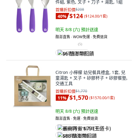
件組, 紫色, 叉子 + 刀子 + 湯匙, 1組
首購折扣價
$208
$124
40
%
(
$124.00/1套
)
明天 8/8 (六)
預計送達
酷澎直售 ∙ WOW免運 ∙ 免費退貨
(
5
)
$6 酷澎幣回饋
Citron 小檸檬 幼兒餐具禮盒, 1套, 兒
童湯匙 + 叉子 + 矽膠杯子 + 矽膠餐墊,
交通工具
首購折扣價
$1,770
$1,570
11
%
(
$1570.00/1套
)
明天 8/8 (六)
預計送達
酷澎直售 ∙ 免運 ∙ 免費退貨
最高再省 $79 (王道卡)
$88 酷澎幣回饋