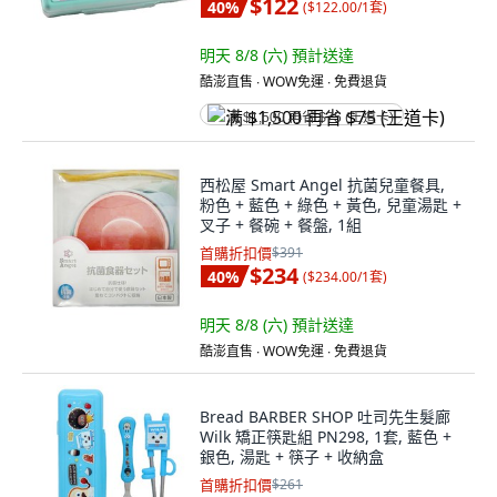
$122
40
%
(
$122.00/1套
)
明天 8/8 (六)
預計送達
酷澎直售 ∙ WOW免運 ∙ 免費退貨
满 $1,500 再省 $75 (王道卡)
西松屋 Smart Angel 抗菌兒童餐具,
粉色 + 藍色 + 綠色 + 黃色, 兒童湯匙 +
叉子 + 餐碗 + 餐盤, 1組
首購折扣價
$391
$234
40
%
(
$234.00/1套
)
明天 8/8 (六)
預計送達
酷澎直售 ∙ WOW免運 ∙ 免費退貨
Bread BARBER SHOP 吐司先生髮廊
Wilk 矯正筷匙組 PN298, 1套, 藍色 +
銀色, 湯匙 + 筷子 + 收納盒
首購折扣價
$261