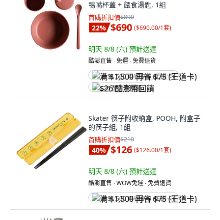
鴨嘴杯蓋 + 餵食湯匙, 1組
首購折扣價
$890
$690
22
%
(
$690.00/1套
)
明天 8/8 (六)
預計送達
酷澎直售 ∙ 免運 ∙ 免費退貨
满 $1,500 再省 $75 (王道卡)
$26 酷澎幣回饋
Skater 筷子附收納盒, POOH, 附盒子
的筷子組, 1組
首購折扣價
$210
$126
40
%
(
$126.00/1套
)
明天 8/8 (六)
預計送達
酷澎直售 ∙ WOW免運 ∙ 免費退貨
满 $1,500 再省 $75 (王道卡)