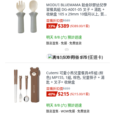
MODU'I BLUEMAMA 鉑金矽膠幼兒學
習餐具組 DG-A001-05 叉子 + 湯匙 +
收納盒 105 x 29mm 10個月以上, 質
感灰, 1組
首購折扣價
$589
$389
33
%
(
$389.00/1套
)
明天 8/8 (六)
預計送達
酷澎直售 ∙ 免運 ∙ 免費退貨
(
2
)
满 $1,500 再省 $75 (王道卡)
Cutemi 可愛小熊兒童餐具4件組 (棕
色) MP155, 1組, 棕色, 兒童筷子 + 湯
匙 + 叉子+ 收納盒
首購折扣價
$359
$215
40
%
(
$215.00/1套
)
明天 8/8 (六)
預計送達
酷澎直售 ∙ WOW免運 ∙ 免費退貨