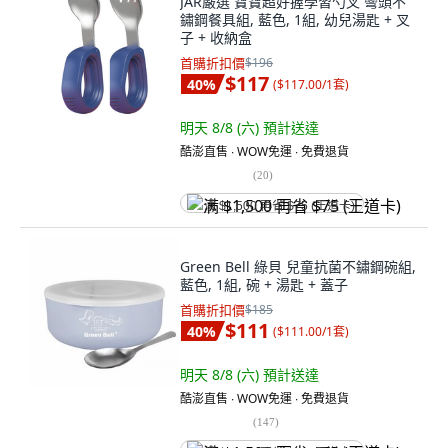
JAR嚴選 寶寶超好握學習勺叉 彎頭不
鏽鋼餐具組, 藍色, 1組, 幼兒湯匙 + 叉
子 + 收納盒
首購折扣價
$196
$117
40
%
(
$117.00/1套
)
明天 8/8 (六)
預計送達
酷澎直售 ∙ WOW免運 ∙ 免費退貨
(
20
)
满 $1,500 再省 $75 (王道卡)
Green Bell 綠貝 兒童抗菌不鏽鋼碗組,
藍色, 1組, 碗 + 湯匙 + 蓋子
首購折扣價
$185
$111
40
%
(
$111.00/1套
)
明天 8/8 (六)
預計送達
酷澎直售 ∙ WOW免運 ∙ 免費退貨
(
147
)