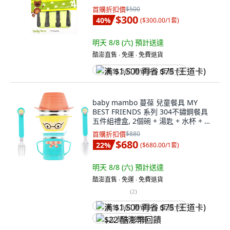
首購折扣價
$500
$300
40
%
(
$300.00/1套
)
明天 8/8 (六)
預計送達
酷澎直售 ∙ 免運 ∙ 免費退貨
满 $1,500 再省 $75 (王道卡)
baby mambo 蔓葆 兒童餐具 MY
BEST FRIENDS 系列 304不鏽鋼餐具
五件組禮盒, 2個碗 + 湯匙 + 水杯 + 叉
子, 綠色火星人, 1組
首購折扣價
$880
$680
22
%
(
$680.00/1套
)
明天 8/8 (六)
預計送達
酷澎直售 ∙ 免運 ∙ 免費退貨
(
2
)
满 $1,500 再省 $75 (王道卡)
$22 酷澎幣回饋