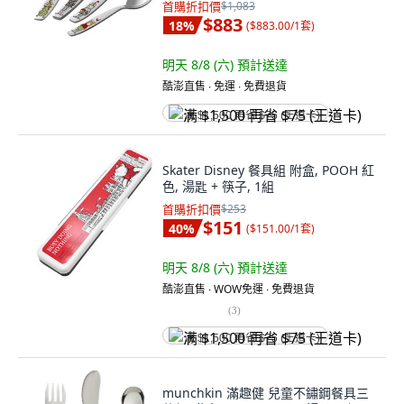
首購折扣價
$1,083
$883
18
%
(
$883.00/1套
)
明天 8/8 (六)
預計送達
酷澎直售 ∙ 免運 ∙ 免費退貨
满 $1,500 再省 $75 (王道卡)
Skater Disney 餐具組 附盒, POOH 紅
色, 湯匙 + 筷子, 1組
首購折扣價
$253
$151
40
%
(
$151.00/1套
)
明天 8/8 (六)
預計送達
酷澎直售 ∙ WOW免運 ∙ 免費退貨
(
3
)
满 $1,500 再省 $75 (王道卡)
munchkin 滿趣健 兒童不鏽鋼餐具三