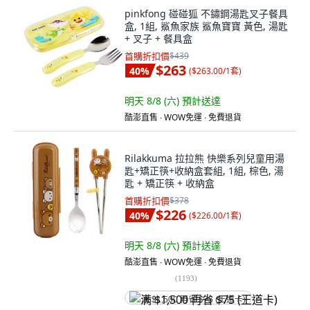
pinkfong 碰碰狐 不鏽鋼湯匙叉子餐具
盒, 1組, 鯊魚家族 鯊魚寶寶 黃色, 湯匙
+ 叉子 + 餐具盒
首購折扣價
$439
$263
40
%
(
$263.00/1套
)
明天 8/8 (六)
預計送達
酷澎直售 ∙ WOW免運 ∙ 免費退貨
Rilakkuma 拉拉熊 快樂系列兒童用湯
匙+矯正筷+收納盒套組, 1組, 棕色, 湯
匙 + 矯正筷 + 收納盒
首購折扣價
$378
$226
40
%
(
$226.00/1套
)
明天 8/8 (六)
預計送達
酷澎直售 ∙ WOW免運 ∙ 免費退貨
(
1193
)
满 $1,500 再省 $75 (王道卡)