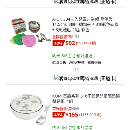
满 $1,500 再省 $75 (王道卡)
A-OK 304三入兒童ST碗組 附湯匙
11.5cm, 3個不鏽鋼碗 + 3個彩色碗蓋
+ 3支湯匙, 1組, 彩色
首購折扣價
$154
$92
40
%
(
$92.00/1套
)
明天 8/8 (六)
預計送達
酷澎直售 ∙ WOW免運 ∙ 免費退貨
(
27
)
满 $1,500 再省 $75 (王道卡)
KOM 童趣系列 316不鏽鋼兒童隔熱碗
餐具組, 1組
首購折扣價
$259
$155
40
%
(
$155.00/1套
)
明天 8/8 (六)
預計送達