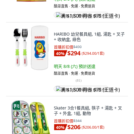
酷澎直售 ∙ 免運 ∙ 免費退貨
满 $1,500 再省 $75 (王道卡)
HARIBO 幼兒餐具組, 1組, 湯匙 + 叉子
+ 收納盒, 綠色
首購折扣價
$490
$294
40
%
(
$294.00/1套
)
明天 8/8 (六)
預計送達
酷澎直售 ∙ 免運 ∙ 免費退貨
(
81
)
满 $1,500 再省 $75 (王道卡)
Skater 3合1餐具組, 筷子 + 湯匙 + 叉
子 + 外盒, 1組, 動物
首購折扣價
$344
$206
40
%
(
$206.00/1套
)