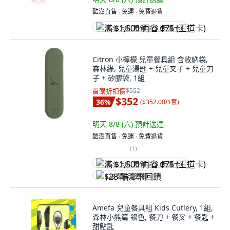
酷澎直售 ∙ 免運 ∙ 免費退貨
满 $1,500 再省 $75 (王道卡)
Citron 小檸檬 兒童餐具組 含收納袋,
森林綠, 兒童湯匙 + 兒童叉子 + 兒童刀
子 + 矽膠袋, 1組
首購折扣價
$552
$352
36
%
(
$352.00/1套
)
明天 8/8 (六)
預計送達
酷澎直售 ∙ 免運 ∙ 免費退貨
(
1
)
满 $1,500 再省 $75 (王道卡)
$28 酷澎幣回饋
Amefa 兒童餐具組 Kids Cutlery, 1組,
森林小熊篇 銀色, 餐刀 + 餐叉 + 餐匙 +
甜點匙