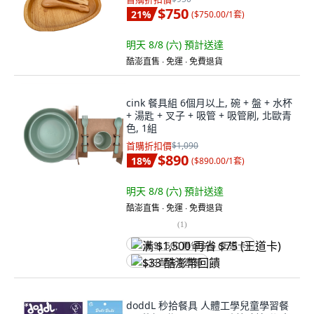
$750
21
%
(
$750.00/1套
)
明天 8/8 (六)
預計送達
酷澎直售 ∙ 免運 ∙ 免費退貨
cink 餐具組 6個月以上, 碗 + 盤 + 水杯
+ 湯匙 + 叉子 + 吸管 + 吸管刷, 北歐青
色, 1組
首購折扣價
$1,090
$890
18
%
(
$890.00/1套
)
明天 8/8 (六)
預計送達
酷澎直售 ∙ 免運 ∙ 免費退貨
(
1
)
满 $1,500 再省 $75 (王道卡)
$33 酷澎幣回饋
doddL 秒拾餐具 人體工學兒童學習餐