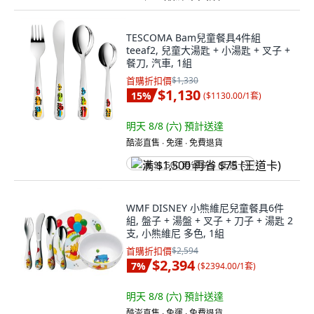
TESCOMA Bam兒童餐具4件組
teeaf2, 兒童大湯匙 + 小湯匙 + 叉子 +
餐刀, 汽車, 1組
首購折扣價
$1,330
$1,130
15
%
(
$1130.00/1套
)
明天 8/8 (六)
預計送達
酷澎直售 ∙ 免運 ∙ 免費退貨
满 $1,500 再省 $75 (王道卡)
WMF DISNEY 小熊維尼兒童餐具6件
組, 盤子 + 湯盤 + 叉子 + 刀子 + 湯匙 2
支, 小熊維尼 多色, 1組
首購折扣價
$2,594
$2,394
7
%
(
$2394.00/1套
)
明天 8/8 (六)
預計送達
酷澎直售 ∙ 免運 ∙ 免費退貨