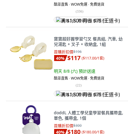
酷澎直售 ∙ WOW免運 ∙ 免費退貨
(
336
)
满 $1,500 再省 $75 (王道卡)
寶寶超好握學習勺叉 餐具組, 汽車, 幼
兒湯匙 + 叉子 + 收納盒, 1組
首購折扣價
$196
$117
40
%
(
$117.00/1套
)
明天 8/8 (六)
預計送達
酷澎直售 ∙ WOW免運 ∙ 免費退貨
(
22
)
满 $1,500 再省 $75 (王道卡)
doddL 人體工學兒童學習餐具攜帶盒,
單色, 攜帶盒, 1個
首購折扣價
$300
$180
40
%
(
$180.00/1套
)