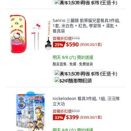
满 $1,500 再省 $75 (王道卡)
Sanrio 三麗鷗 凱蒂貓兒童餐具3件組,
1套, 米白色 + 紅色, 學習筷 + 湯匙 +
餐具袋
首購折扣價
$790
$590
25
%
(
$590.00/1套
)
明天 8/8 (六)
預計送達
酷澎直售 ∙ 免運 ∙ 免費退貨
满 $1,500 再省 $75 (王道卡)
$24 酷澎幣回饋
nickelodeon 餐具3件組, 1組, 汪汪隊
立大功
首購折扣價
$599
$399
33
%
(
$399.00/1套
)
明天 8/8 (六)
預計送達