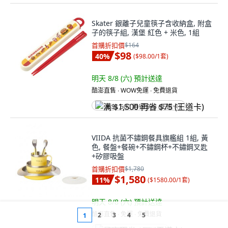
Skater 銀離子兒童筷子含收納盒, 附盒
子的筷子組, 漢堡 紅色 + 米色, 1組
首購折扣價
$164
$98
40
%
(
$98.00/1套
)
明天 8/8 (六)
預計送達
酷澎直售 ∙ WOW免運 ∙ 免費退貨
满 $1,500 再省 $75 (王道卡)
VIIDA 抗菌不鏽鋼餐具旗艦組 1組, 黃
色, 餐盤+餐碗+不鏽鋼杯+不鏽鋼叉匙
+矽膠吸盤
首購折扣價
$1,780
$1,580
11
%
(
$1580.00/1套
)
明天 8/8 (六)
預計送達
酷澎直售 ∙ 免運 ∙ 免費退貨
2
3
4
5
1