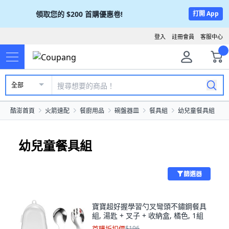
領取您的
$200
首購優惠卷!
打開 App
登入
註冊會員
客服中心
全部
酷澎首頁
火箭速配
餐廚用品
碗盤器皿
餐具組
幼兒童餐具組
幼兒童餐具組
篩選器
寶寶超好握學習勺叉彎頭不鏽鋼餐具
組, 湯匙 + 叉子 + 收納盒, 橘色, 1組
首購折扣價
$196