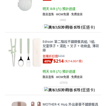
明天 8/8 (六)
預計送達
酷澎直售 ∙ WOW免運 ∙ 免費退貨
(
102
)
满 $1,500 再省 $75 (王道卡)
Edison 第二階段不鏽鋼餐具組, 1組,
兒童筷子 + 湯匙 + 叉子 + 收納盒, 薄荷
綠
首購折扣價
$358
$214
40
%
(
$214.00/1套
)
明天 8/8 (六)
預計送達
酷澎直售 ∙ WOW免運 ∙ 免費退貨
(
2313
)
满 $1,500 再省 $75 (王道卡)
MOTHER-K Hug 外出豪華不鏽鋼餐具