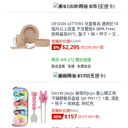
满 $1,500 再省 $75 (王道卡)
DESIGN LETTERS 兒童餐具 適用於18
個月以上孩童 不含雙酚A (BPA Free)
耐熱最高85℃, 盤子 + 碗 + 杯子 + 叉
子 + 湯匙, 1組, 粉紅色
首購折扣價
$2,495
$2,295
8
%
(
$2295.00/1套
)
明天 8/8 (六)
預計送達
酷澎直售 ∙ 免運 ∙ 免費退貨
最高再省 $115 (王道卡)
Secret Jouju 秘密的Juju 愛心矯正用
不鏽鋼餐具盒組 SJK-PN117, 1套, 湯匙
+ 筷子 + 收納盒, 粉紅色
首購折扣價
$262
$157
40
%
(
$157.00/1套
)