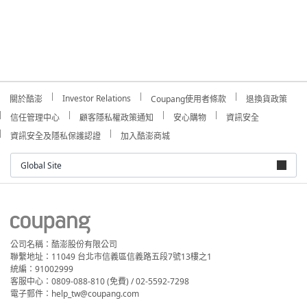
Investor Relations
關於酷澎
Coupang使用者條款
退換貨政策
信任管理中心
顧客隱私權政策通知
安心購物
資訊安全
資訊安全及隱私保護認證
加入酷澎商城
Global Site
公司名稱：酷澎股份有限公司
聯繫地址：11049 台北市信義區信義路五段7號13樓之1
統編：91002999
客服中心：0809-088-810 (免費) / 02-5592-7298
電子郵件：help_tw@coupang.com