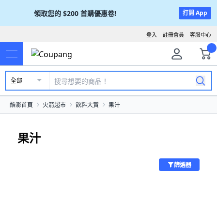
領取您的
$200
首購優惠卷!
打開 App
登入
註冊會員
客服中心
全部
酷澎首頁
火箭超市
飲料大賞
果汁
果汁
篩選器