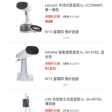
Lacuzin 手持式蒸氣熨斗, LCZ560WT,
單一顏色
首購折扣價
48
%
$1,338
$688
8/13 星期四
預計送達
(
187
)
Sihome 智能頭蒸氣熨斗, SH-ST82, 混
合色
首購折扣價
48
%
$2,013
$1,031
8/13 星期四
預計送達
(
81
)
CAS 衣架型立式蒸氣熨斗, ZG-MT50,
薄荷綠
首購折扣價
41
%
$2,091