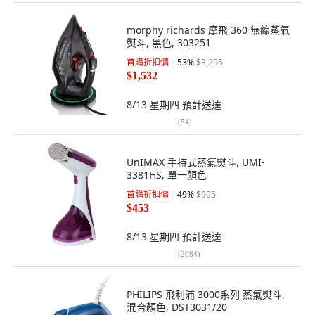
morphy richards 摩飛 360 無線蒸氣
熨斗, 黑色, 303251
首購折扣價
53
%
$3,295
$1,532
8/13 星期四
預計送達
(
54
)
UnIMAX 手持式蒸氣熨斗, UMI-
3381HS, 單一顏色
首購折扣價
49
%
$905
$453
8/13 星期四
預計送達
(
2084
)
PHILIPS 飛利浦 3000系列 蒸氣熨斗,
混合顏色, DST3031/20