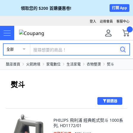
領取您的
$200
首購優惠卷!
打開 App
登入
註冊會員
客服中心
全部
酷澎首頁
火箭跨境
家電數位
生活家電
衣物整燙
熨斗
熨斗
篩選器
PHILIPS 飛利浦 經典乾式熨斗 1000系
列, HD1172/01