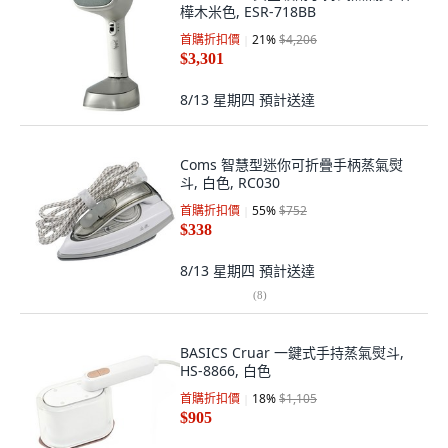
樺木米色, ESR-718BB
首購折扣價
21
%
$4,206
$3,301
8/13 星期四
預計送達
Coms 智慧型迷你可折疊手柄蒸氣熨
斗, 白色, RC030
首購折扣價
55
%
$752
$338
8/13 星期四
預計送達
(
8
)
BASICS Cruar 一鍵式手持蒸氣熨斗,
HS-8866, 白色
首購折扣價
18
%
$1,105
$905