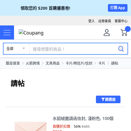
領取您的
$200
首購優惠卷!
打開 App
登入
註冊會員
客服中心
全部
酷澎首頁
火箭跨境
文具用品
卡片/明信片/信封
卡片
請帖
請帖
篩選器
水貂絨邀請函信封, 淺粉色, 100個
首購折扣價
56
%
$485