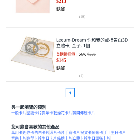
$213
缺貨
(
10
)
Leeum-Dream 你和我的戒指告白3D
立體卡, 金子, 1個
首購折扣價
56
%
$335
$145
缺貨
(
1
)
1
與一起瀏覽的類別
一般卡片
聖誕卡片
賀年卡
乾燥花卡片
韓國傳統卡片
您可能會喜歡的其他產品
萬用卡
迷你卡
告白卡片
照片卡片
手寫卡片
祝賀卡
療癒卡
手工生日卡片
音樂卡片
造型卡片
生日卡片
結婚卡片
立體卡片
生日蛋糕卡片