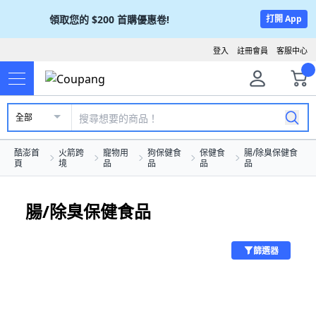
領取您的
$200
首購優惠卷!
打開 App
登入
註冊會員
客服中心
全部
酷澎首
火箭跨
寵物用
狗保健食
保健食
腸/除臭保健食
頁
境
品
品
品
品
腸/除臭保健食品
篩選器