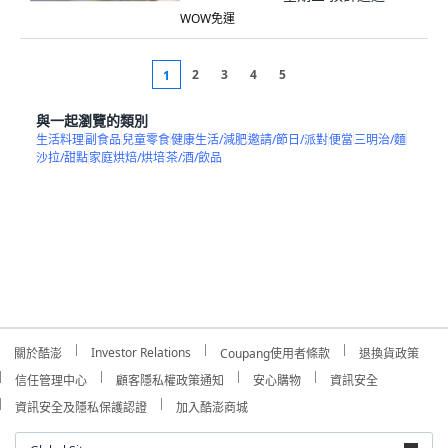
WOW免運
2
3
4
5
1
與一起瀏覽的類別
生活料理
副食品
兒童零食
健康生活/減肥
邀請/節日/派對
便當
三明治/麵
沙拉/甜點
家庭烘焙/烘培
茶/酒/飲品
Investor Relations
關於酷澎
Coupang使用者條款
退換貨政策
信任管理中心
顧客隱私權政策通知
安心購物
資訊安全
資訊安全及隱私保護認證
加入酷澎商城