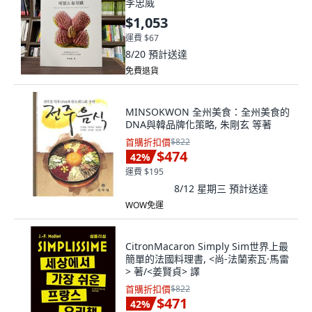
李忠威
$1,053
運費 $67
8/20
預計送達
免費退貨
MINSOKWON 全州美食：全州美食的
DNA與韓品牌化策略, 朱剛玄 等著
首購折扣價
$822
$474
42
%
運費 $195
8/12 星期三
預計送達
WOW免運
CitronMacaron Simply Sim世界上最
簡單的法國料理書, <尚-法蘭索瓦·馬雷
> 著/<姜賢貞> 譯
首購折扣價
$822
$471
42
%