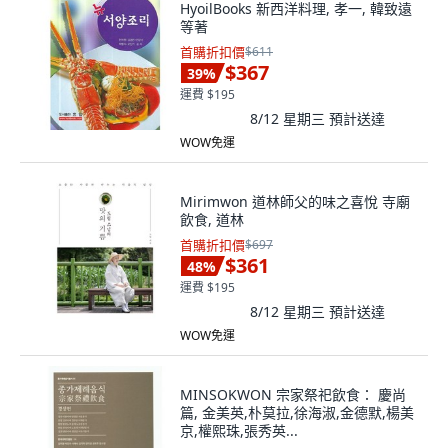
HyoilBooks 新西洋料理, 孝一, 韓致遠
等著
首購折扣價
$611
$367
39
%
運費 $195
8/12 星期三
預計送達
WOW免運
Mirimwon 道林師父的味之喜悅 寺廟
飲食, 道林
首購折扣價
$697
$361
48
%
運費 $195
8/12 星期三
預計送達
WOW免運
MINSOKWON 宗家祭祀飲食： 慶尚
篇, 金美英,朴莫拉,徐海淑,金德默,楊美
京,權熙珠,張秀英...