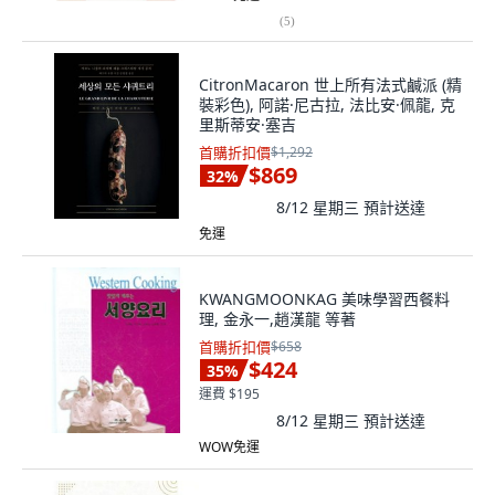
(
5
)
CitronMacaron 世上所有法式鹹派 (精
裝彩色), 阿諾·尼古拉, 法比安·佩龍, 克
里斯蒂安·塞吉
首購折扣價
$1,292
$869
32
%
8/12 星期三
預計送達
免運
KWANGMOONKAG 美味學習西餐料
理, 金永一,趙漢龍 等著
首購折扣價
$658
$424
35
%
運費 $195
8/12 星期三
預計送達
WOW免運