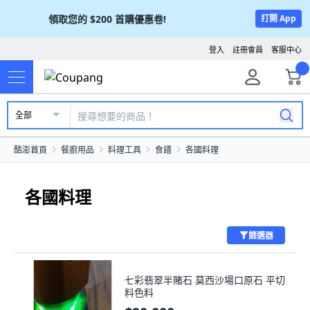
領取您的
$200
首購優惠卷!
打開 App
登入
註冊會員
客服中心
全部
酷澎首頁
餐廚用品
料理工具
食譜
各國料理
各國料理
篩選器
七彩翡翠半賭石 莫西沙場口原石 平切
料色料