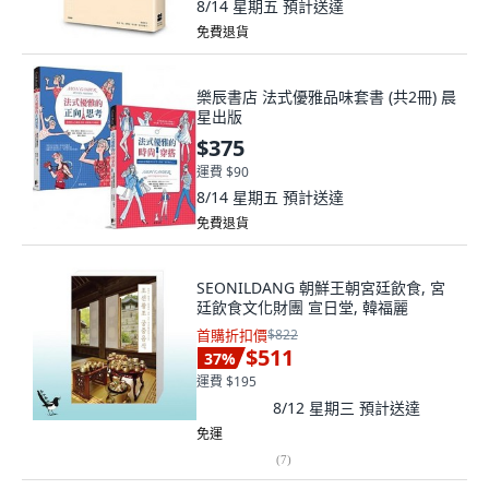
8/14 星期五
預計送達
免費退貨
樂辰書店 法式優雅品味套書 (共2冊) 晨
星出版
$375
運費 $90
8/14 星期五
預計送達
免費退貨
SEONILDANG 朝鮮王朝宮廷飲食, 宮
廷飲食文化財團 宣日堂, 韓福麗
首購折扣價
$822
$511
37
%
運費 $195
8/12 星期三
預計送達
免運
(
7
)