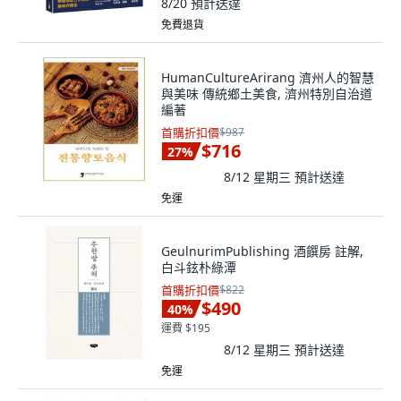
8/20
預計送達
免費退貨
HumanCultureArirang 濟州人的智慧
與美味 傳統鄉土美食, 濟州特別自治道
編著
首購折扣價
$987
$716
27
%
8/12 星期三
預計送達
免運
GeulnurimPublishing 酒饌房 註解,
白斗鉉朴綠潭
首購折扣價
$822
$490
40
%
運費 $195
8/12 星期三
預計送達
免運