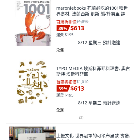
maroniebooks 死前必吃的1001種世
界食材, 法蘭西斯·凱斯 編/朴努里 譯
首購折扣價
$1,010
$613
39
%
運費 $195
8/12 星期三
預計送達
免運
TYPO MEDIA 埃斯科菲耶料理書, 奧古
斯特·埃斯科菲耶
首購折扣價
$1,010
$613
39
%
運費 $195
8/12 星期三
預計送達
免運
(
3
)
上優文化 世界冠軍的可頌布里歐 食譜,