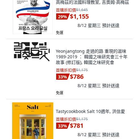
高梅茲的法國料理教室, 吉奧姆·高梅茲
首購折扣價
$1,645
$1,155
29
%
8/12 星期三
預計送達
免運
Yeonjangtong 走過的路 重現的滋味
1989-2019 ： 韓國之味研究會三十年
故事 (修訂版), 韓國之味研究會
首購折扣價
$1,175
$786
33
%
8/12 星期三
預計送達
免運
Tastycookbook Salt 10週年, 洪信愛
首購折扣價
$1,175
$781
33
%
8/12 星期三
預計送達