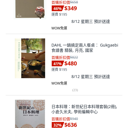
首購折扣價
$658
$349
46
%
運費 $195
8/12 星期三
預計送達
WOW免運
DAHL 一鍋搞定兩人餐桌： Gukgaebi
食譜書 精裝, 月亮, 國家
首購折扣價
$822
$480
41
%
運費 $195
8/12 星期三
預計送達
WOW免運
(
23
)
日本料理：新世紀日本料理套裝(2冊),
小倉久米夫, 學術編輯中心
首購折扣價
$940
$636
32
%