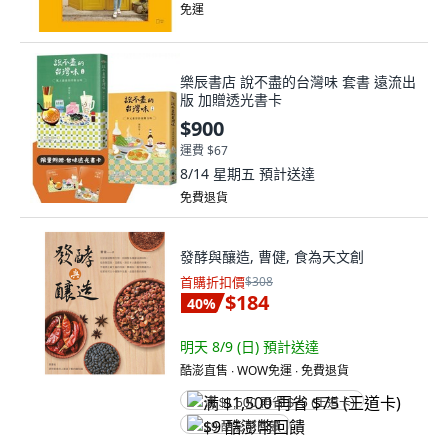
免運
樂辰書店 說不盡的台灣味 套書 遠流出
版 加贈透光書卡
$900
運費 $67
8/14 星期五
預計送達
免費退貨
發酵與釀造, 曹健, 食為天文創
首購折扣價
$308
$184
40
%
明天 8/9 (日)
預計送達
酷澎直售 ∙ WOW免運 ∙ 免費退貨
满 $1,500 再省 $75 (王道卡)
$9 酷澎幣回饋