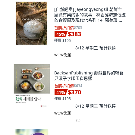
[自然經室] Jayeongyeongsil 朝鮮主
廚徐有榘的飯的故事 - 林園經濟志傳統
飲食復原及現代化系列 14, 郭美瓊 豐
石文化財團 飲食研究所
首購折扣價
$705
$383
45
%
運費 $195
8/12 星期三
預計送達
WOW免運
BaeksanPublishing 蘊藏世界的韓食,
尹淑子李順玉崔恩熙
首購折扣價
$634
$370
41
%
運費 $195
8/12 星期三
預計送達
WOW免運
(
5
)