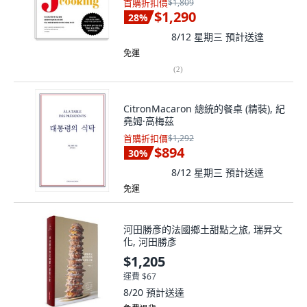
首購折扣價
$1,809
$1,290
28
%
8/12 星期三
預計送達
免運
(
2
)
CitronMacaron 總統的餐桌 (精裝), 紀
堯姆·高梅茲
首購折扣價
$1,292
$894
30
%
8/12 星期三
預計送達
免運
河田勝彥的法國鄉土甜點之旅, 瑞昇文
化, 河田勝彥
$1,205
運費 $67
8/20
預計送達