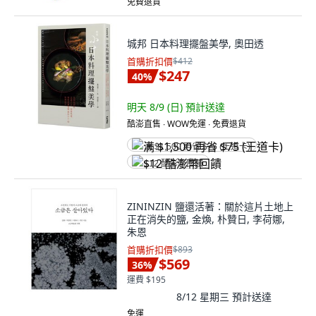
免費退貨
城邦 日本料理擺盤美學, 奧田透
首購折扣價
$412
$247
40
%
明天 8/9 (日)
預計送達
酷澎直售 ∙ WOW免運 ∙ 免費退貨
满 $1,500 再省 $75 (王道卡)
$12 酷澎幣回饋
ZININZIN 鹽還活著：關於這片土地上
正在消失的鹽, 金煥, 朴贊日, 李荷娜,
朱恩
首購折扣價
$893
$569
36
%
運費 $195
8/12 星期三
預計送達
免運