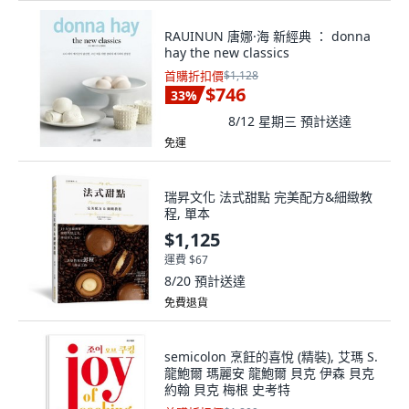
RAUINUN 唐娜·海 新經典 ： donna
hay the new classics
首購折扣價
$1,128
$746
33
%
8/12 星期三
預計送達
免運
瑞昇文化 法式甜點 完美配方&細緻教
程, 單本
$1,125
運費 $67
8/20
預計送達
免費退貨
semicolon 烹飪的喜悅 (精裝), 艾瑪 S.
龍鮑爾 瑪麗安 龍鮑爾 貝克 伊森 貝克
約翰 貝克 梅根 史考特