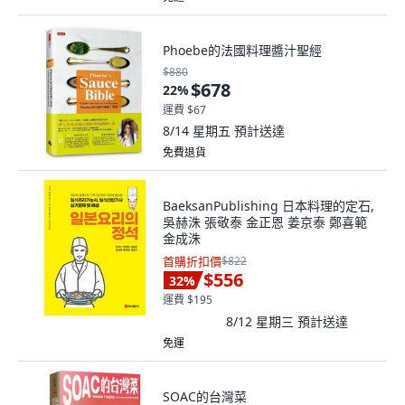
Phoebe的法國料理醬汁聖經
$880
$678
22
%
運費 $67
8/14 星期五
預計送達
免費退貨
BaeksanPublishing 日本料理的定石,
吳赫洙 張敬泰 金正恩 姜京泰 鄭喜範
金成洙
首購折扣價
$822
$556
32
%
運費 $195
8/12 星期三
預計送達
免運
SOAC的台灣菜