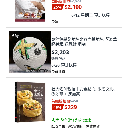
首購折扣價
$2,820
$2,100
25
%
8/12 星期三
預計送達
免運
歐洲俱樂部足球比賽專業足球, 5號 金
綠英超,送氣針 網袋
$2,203
運費 $67
8/20
預計送達
免費退貨
社大名師親授中式素點心, 朱雀文化,
劉妙華 + 連麗惠
首購折扣價
$450
$229
49
%
明天 8/9 (日)
預計送達
酷澎直售 ∙ WOW免運 ∙ 免費退貨