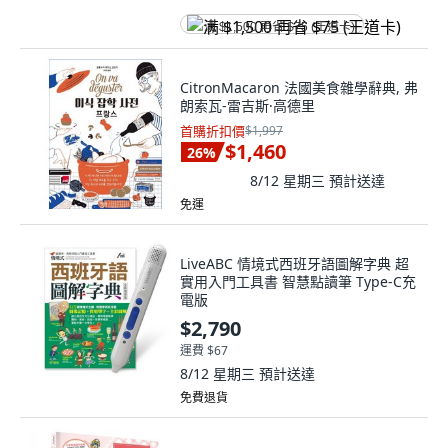
满 $1,500 再省 $75 (王道卡)
CitronMacaron 法國美食雜學辭典, 弗
朗索瓦-雷吉斯·高德里
首購折扣價
$1,997
$1,460
26
%
8/12 星期三
預計送達
免運
LiveABC 情境式西班牙語圖解字典 超
實用入門工具書 智慧點讀筆 Type-C充
電版
$2,790
運費 $67
8/12 星期三
預計送達
免費退貨