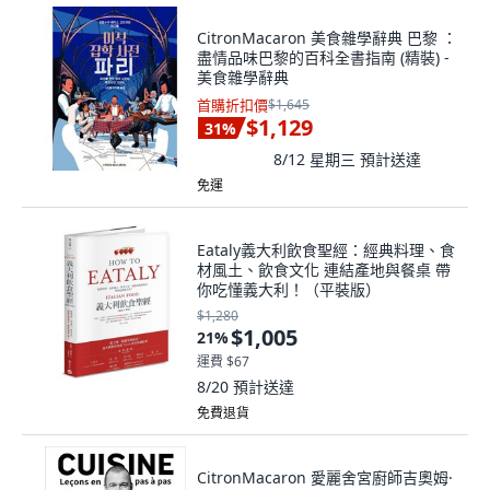
CitronMacaron 美食雜學辭典 巴黎 ：
盡情品味巴黎的百科全書指南 (精裝) -
美食雜學辭典
首購折扣價
$1,645
$1,129
31
%
8/12 星期三
預計送達
免運
Eataly義大利飲食聖經：經典料理、食
材風土、飲食文化 連結產地與餐桌 帶
你吃懂義大利！（平裝版）
$1,280
$1,005
21
%
運費 $67
8/20
預計送達
免費退貨
CitronMacaron 愛麗舍宮廚師吉奧姆·