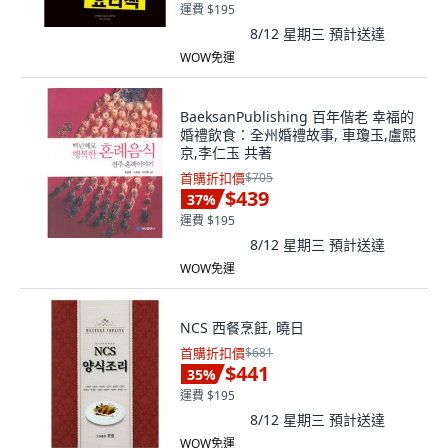
運費 $195
8/12 星期三
預計送達
WOW免運
BaeksanPublishing 百年偕老 幸福的
婚禮飲食：全州婚禮故事, 車瓊玉,盧熙
京,李仁玉 共著
首購折扣價
$705
$439
37
%
運費 $195
8/12 星期三
預計送達
WOW免運
NCS 西餐烹飪, 曉日
首購折扣價
$681
$441
35
%
運費 $195
8/12 星期三
預計送達
WOW免運