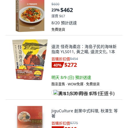
$600
$462
23
%
運費 $67
8/20
預計送達
免費退貨
遠流 怪奇海產店：海島子民的海味新
指南 YLS011, 黃之暘, 遠流文化, 1本
首購折扣價
$454
$272
40
%
明天 8/9 (日)
預計送達
酷澎直售 ∙ WOW免運 ∙ 免費退貨
满 $1,500 再省 $75 (王道卡)
JiguCulture 創業中式料理, 秋澤生 等
著
首購折扣價
$775