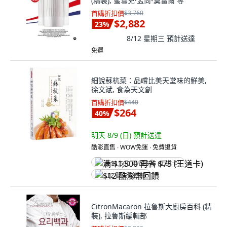
(精裝), 蜜雪兒·孟尚-莫雷爾 等
首購折扣價
$3,760
$2,882
23
%
8/12 星期三
預計送達
免運
細說蘇杭菜：品嚐比美天堂味的鮮美,
徐文斌, 食為天文創
首購折扣價
$440
$264
40
%
明天 8/9 (日)
預計送達
酷澎直售 ∙ WOW免運 ∙ 免費退貨
满 $1,500 再省 $75 (王道卡)
$12 酷澎幣回饋
CitronMacaron 拉魯斯大廚房百科 (精
裝), 拉魯斯編輯部