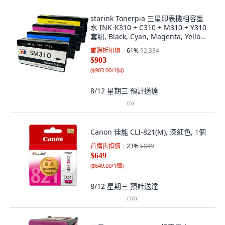
starink Tonerpia 三星印表機相容墨
水 INK-K310 + C310 + M310 + Y310
套組, Black, Cyan, Magenta, Yellow,
1個
首購折扣價
61
%
$2,334
$903
(
$903.00/1個
)
8/12 星期三
預計送達
(
5
)
Canon 佳能 CLI-821(M), 深紅色, 1個
首購折扣價
23
%
$849
$649
(
$649.00/1個
)
8/12 星期三
預計送達
(
16
)