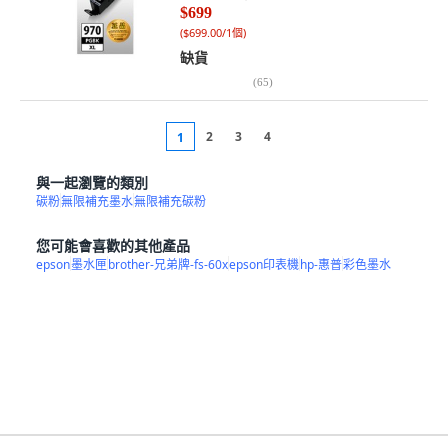
$699
(
$699.00/1個
)
缺貨
(
65
)
2
3
4
1
與一起瀏覽的類別
碳粉
無限補充墨水
無限補充碳粉
您可能會喜歡的其他產品
epson
墨水匣
brother-兄弟牌-fs-60x
epson印表機
hp-惠普
彩色墨水