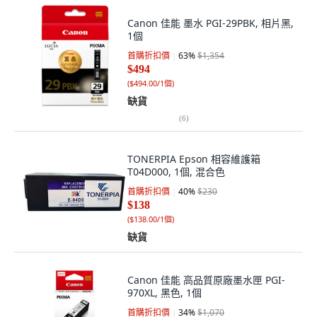
Canon 佳能 墨水 PGI-29PBK, 相片黑,
1個
首購折扣價
63
%
$1,354
$494
(
$494.00/1個
)
缺貨
(
6
)
TONERPIA Epson 相容維護箱
T04D000, 1個, 混合色
首購折扣價
40
%
$230
$138
(
$138.00/1個
)
缺貨
Canon 佳能 高品質原廠墨水匣 PGI-
970XL, 黑色, 1個
首購折扣價
34
%
$1,070