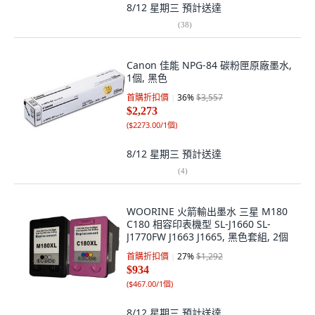
8/12 星期三
預計送達
(
38
)
Canon 佳能 NPG-84 碳粉匣原廠墨水,
1個, 黑色
首購折扣價
36
%
$3,557
$2,273
(
$2273.00/1個
)
8/12 星期三
預計送達
(
4
)
WOORINE 火箭輸出墨水 三星 M180
C180 相容印表機型 SL-J1660 SL-
J1770FW J1663 J1665, 黑色套組, 2個
首購折扣價
27
%
$1,292
$934
(
$467.00/1個
)
8/12 星期三
預計送達