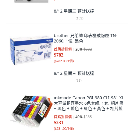
8/12 星期三
預計送達
(
109
)
brother 兄弟牌 印表機碳粉匣 TN-
2060, 1個, 黑色
首購折扣價
20
%
$982
$782
(
$782.00/1個
)
8/12 星期三
預計送達
(
11
)
inkmade Canon PGI-980 CLI-981 XL
大容量相容墨水 6色套組, 1套, 相片黑
+ 黑色 + 藍色 + 紅色 + 黃色 + 相片藍
首購折扣價
40
%
$385
$231
(
$231.00/1個
)