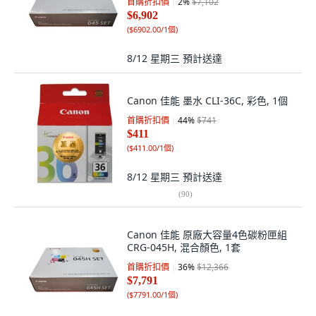
首購折扣價
2
%
$7,102
$6,902
(
$6902.00/1個
)
8/12 星期三
預計送達
Canon 佳能 墨水 CLI-36C, 彩色, 1個
首購折扣價
44
%
$741
$411
(
$411.00/1個
)
8/12 星期三
預計送達
(
90
)
Canon 佳能 原廠大容量4色碳粉匣組
CRG-045H, 混合顏色, 1套
首購折扣價
36
%
$12,366
$7,791
(
$7791.00/1個
)