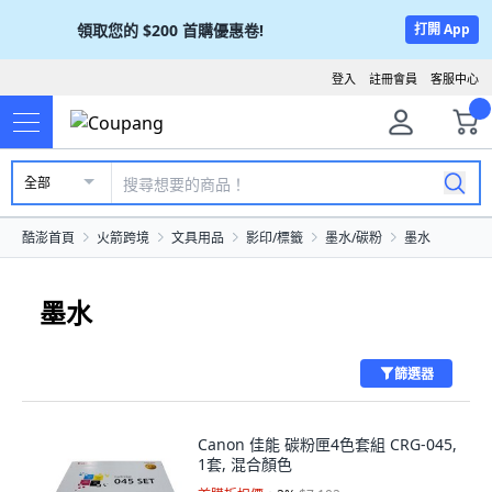
領取您的
$200
首購優惠卷!
打開 App
登入
註冊會員
客服中心
全部
酷澎首頁
火箭跨境
文具用品
影印/標籤
墨水/碳粉
墨水
墨水
篩選器
Canon 佳能 碳粉匣4色套組 CRG-045,
1套, 混合顏色