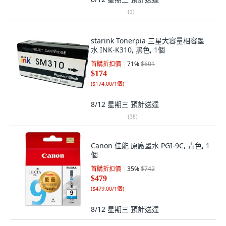
(
1
)
starink Tonerpia 三星大容量相容墨
水 INK-K310, 黑色, 1個
首購折扣價
71
%
$601
$174
(
$174.00/1個
)
8/12 星期三
預計送達
(
38
)
Canon 佳能 原廠墨水 PGI-9C, 青色, 1
個
首購折扣價
35
%
$742
$479
(
$479.00/1個
)
8/12 星期三
預計送達