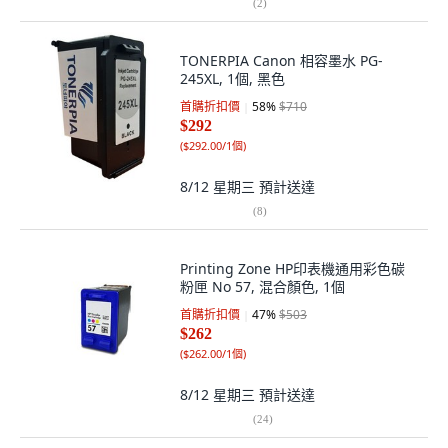
(
2
)
TONERPIA Canon 相容墨水 PG-
245XL, 1個, 黑色
首購折扣價
58
%
$710
$292
(
$292.00/1個
)
8/12 星期三
預計送達
(
8
)
Printing Zone HP印表機通用彩色碳
粉匣 No 57, 混合顏色, 1個
首購折扣價
47
%
$503
$262
(
$262.00/1個
)
8/12 星期三
預計送達
(
24
)