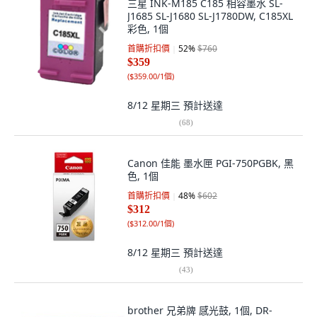
三星 INK-M185 C185 相容墨水 SL-
J1685 SL-J1680 SL-J1780DW, C185XL
彩色, 1個
首購折扣價
52
%
$760
$359
(
$359.00/1個
)
8/12 星期三
預計送達
(
68
)
Canon 佳能 墨水匣 PGI-750PGBK, 黑
色, 1個
首購折扣價
48
%
$602
$312
(
$312.00/1個
)
8/12 星期三
預計送達
(
43
)
brother 兄弟牌 感光鼓, 1個, DR-