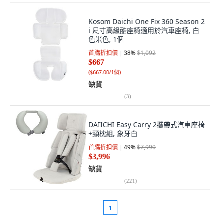
Kosom Daichi One Fix 360 Season 2
i 尺寸高級酷座椅適用於汽車座椅, 白
色米色, 1個
首購折扣價
38
%
$1,092
$667
(
$667.00/1個
)
缺貨
(
3
)
DAIICHI Easy Carry 2攜帶式汽車座椅
+頸枕組, 象牙白
首購折扣價
49
%
$7,990
$3,996
缺貨
(
221
)
1