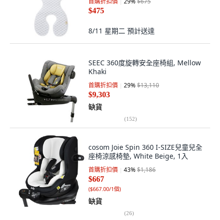
首購折扣價
29
%
$675
$475
8/11 星期二
預計送達
SEEC 360度旋轉安全座椅組, Mellow
Khaki
首購折扣價
29
%
$13,110
$9,303
缺貨
(
152
)
cosom Joie Spin 360 I-SIZE兒童兒全
座椅涼感椅墊, White Beige, 1入
首購折扣價
43
%
$1,186
$667
(
$667.00/1個
)
缺貨
(
26
)