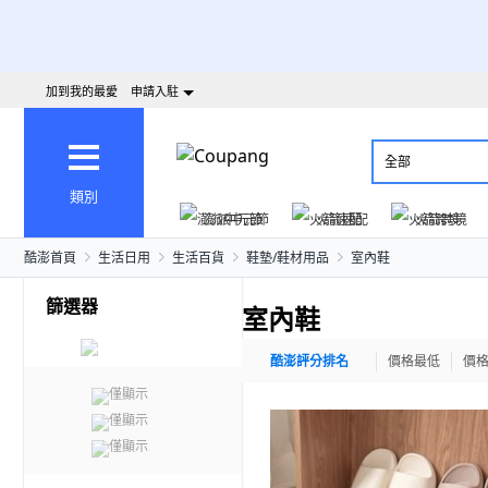
加到我的最愛
申請入駐
全部
類別
澎派中元節
火箭速配
火箭跨境
酷澎首頁
生活日用
生活百貨
鞋墊/鞋材用品
室內鞋
篩選器
室內鞋
酷澎評分排名
價格最低
價
僅顯示
僅顯示
僅顯示