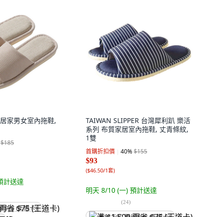
居家男女室內拖鞋,
TAIWAN SLIPPER 台灣犀利趴 樂活
系列 布質家居室內拖鞋, 丈青條紋,
1雙
$185
首購折扣價
40
%
$155
$93
(
$46.50/1套
)
預計送達
明天 8/10 (一)
預計送達
(
24
)
省 $75 (王道卡)