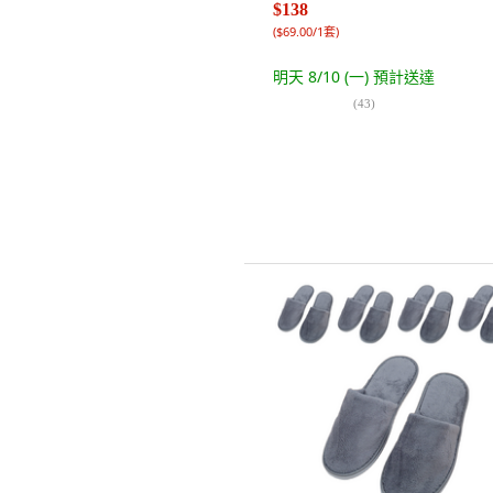
$138
(
$69.00/1套
)
明天 8/10 (一)
預計送達
(
43
)