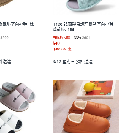
 亞麻氣墊室內拖鞋, 棕
iFree 韓國製易護理穆勒室內拖鞋,
薄荷綠, 1個
$299
首購折扣價
33
%
$601
$401
(
$401.00/1套
)
計送達
8/12 星期三
預計送達