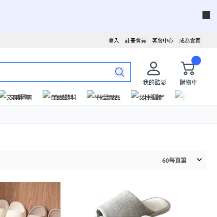
登入
註冊會員
客服中心
成為賣家
我的酷澎
購物車
文具圖書
食品飲料
生活用品
女性服飾
運動戶外
60
每頁筆