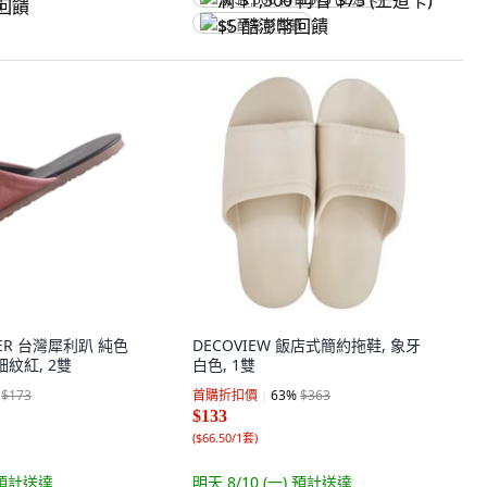
满 $1,500 再省 $75 (王道卡)
饋
$5 酷澎幣回饋
PPER 台灣犀利趴 純色
DECOVIEW 飯店式簡約拖鞋, 象牙
細紋紅, 2雙
白色, 1雙
$173
首購折扣價
63
%
$363
$133
(
$66.50/1套
)
預計送達
明天 8/10 (一)
預計送達