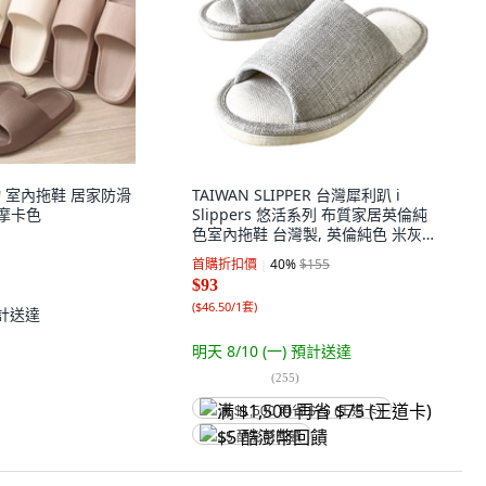
好物 室內拖鞋 居家防滑
TAIWAN SLIPPER 台灣犀利趴 i
 摩卡色
Slippers 悠活系列 布質家居英倫純
色室內拖鞋 台灣製, 英倫純色 米灰
色, 1雙
首購折扣價
40
%
$155
$93
(
$46.50/1套
)
計送達
明天 8/10 (一)
預計送達
(
255
)
满 $1,500 再省 $75 (王道卡)
$5 酷澎幣回饋