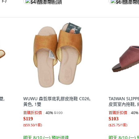
$4 酷澎幣回饋
$6 酷澎幣回
雙,
WUWU 森哲厚底乳膠皮拖鞋 C026,
TAIWAN SLI
黃色, 1雙
皮質室內拖鞋, 
首購折扣價
40
%
$199
首購折扣價
40
%
$119
$103
(
$59.50/1套
)
(
$25.75/1套
)
明天 8/10 (一)
預計送達
明天 8/10 (一)