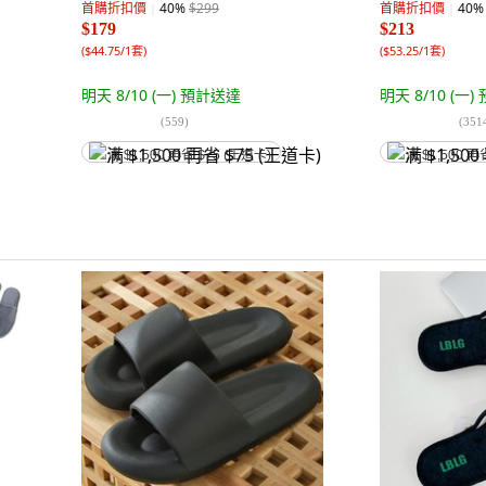
首購折扣價
40
%
$299
首購折扣價
40
%
$179
$213
(
$44.75/1套
)
(
$53.25/1套
)
明天 8/10 (一)
預計送達
明天 8/10 (一)
(
559
)
(
351
满 $1,500 再省 $75 (王道卡)
满 $1,500 再