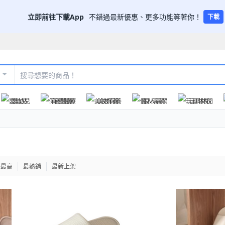
立即前往下載App
不錯過最新優惠、更多功能等著你！
下載
嬰幼兒
保健醫療
美妝保養
個人清潔
玩具休閒
格最高
最熱銷
最新上架