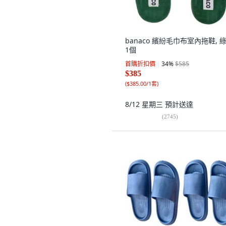
banaco 繽紛毛巾布室內拖鞋, 綠
1個
首購折扣價
34
%
$585
$385
(
$385.00/1套
)
8/12 星期三
預計送達
(
2745
)