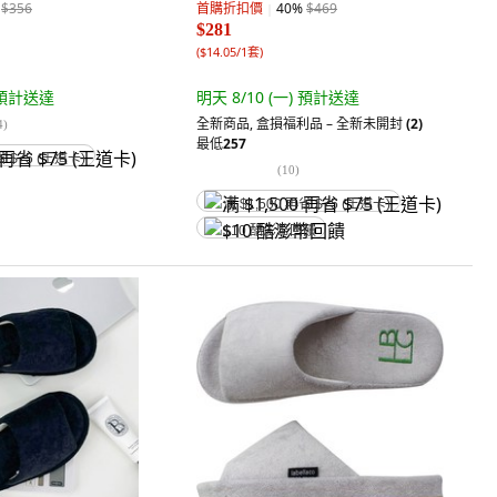
$356
首購折扣價
40
%
$469
$281
(
$14.05/1套
)
預計送達
明天 8/10 (一)
預計送達
全新商品
,
盒損福利品 – 全新未開封
(2)
4
)
最低
257
省 $75 (王道卡)
(
10
)
满 $1,500 再省 $75 (王道卡)
$10 酷澎幣回饋