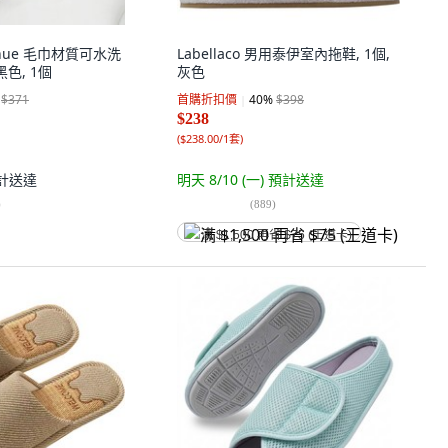
Avenue 毛巾材質可水洗
Labellaco 男用泰伊室內拖鞋, 1個,
色, 1個
灰色
$371
首購折扣價
40
%
$398
$238
(
$238.00/1套
)
計送達
明天 8/10 (一)
預計送達
)
(
889
)
满 $1,500 再省 $75 (王道卡)