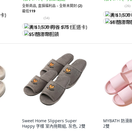
全新商品
,
盒損福利品 – 全新未開封
(2)
(
26
)
最低
119
满 $1,500 再
(
54
)
$8 酷澎幣回
满 $1,500 再省 $75 (王道卡)
$5 酷澎幣回饋
Sweet Home Slippers Super
MYBATH 防滑
Happy 字樣 室內拖鞋組, 灰色, 2雙
2雙