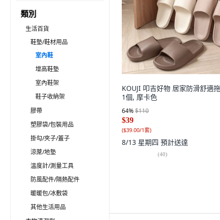
類別
生活百貨
鞋墊/鞋材用品
室內鞋
增高鞋墊
室內鞋架
KOUJI 叩吉好物 居家防滑舒適拖
鞋子收納架
1個, 摩卡色
膠帶
64
%
$110
$39
塑膠袋/包裝用品
(
$39.00/1套
)
掛勾/夾子/蓋子
8/13 星期四
預計送達
涼蓆/地墊
(
40
)
溫度計/測量工具
防風配件/隔熱配件
暖暖包/冰敷袋
其他生活用品