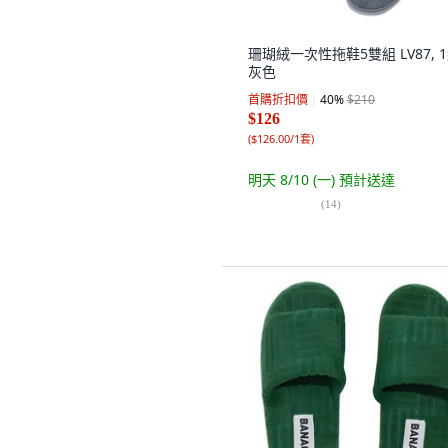
珊瑚絨一次性拖鞋5雙組 LV87, 1
灰色
首購折扣價
40
%
$210
$126
(
$126.00/1套
)
明天 8/10 (一)
預計送達
(
14
)