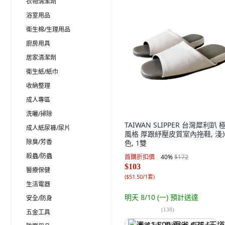
衣物清潔劑
浴室用品
衛生棉/生理用品
廚房用具
居家清潔劑
衛生紙/紙巾
收納整理
成人專區
洗曬/掃除
TAIWAN SLIPPER 台灣犀利趴 
成人紙尿褲/尿片
風格 厚跟紓壓皮質室內拖鞋, 淺
除臭/芳香
色, 1雙
殺蟲/防蟲
首購折扣價
40
%
$172
$103
醫療保健
(
$51.50/1套
)
生活電器
明天 8/10 (一)
預計送達
安全/防身
(
138
)
五金工具