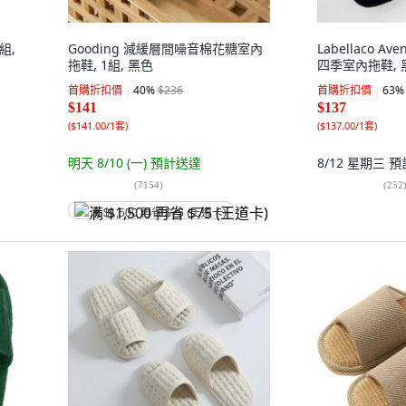
組,
Gooding 減緩層間噪音棉花糖室內
Labellaco 
拖鞋, 1組, 黑色
四季室內拖鞋, 黑
首購折扣價
40
%
$236
首購折扣價
63
%
$141
$137
(
$141.00/1套
)
(
$137.00/1套
)
明天 8/10 (一)
預計送達
8/12 星期三
預
(
7154
)
(
252
满 $1,500 再省 $75 (王道卡)