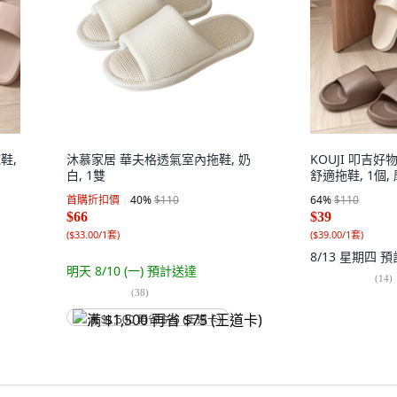
鞋,
沐慕家居 華夫格透氣室內拖鞋, 奶
KOUJI 叩吉
白, 1雙
舒適拖鞋, 1個,
首購折扣價
40
%
$110
64
%
$110
$66
$39
(
$33.00/1套
)
(
$39.00/1套
)
8/13 星期四
預
明天 8/10 (一)
預計送達
(
14
)
(
38
)
满 $1,500 再省 $75 (王道卡)