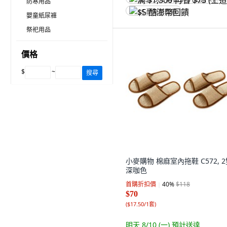
满 $1,500 再省 $75 (王道卡)
防寒用品
$5 酷澎幣回饋
嬰童紙尿褲
祭祀用品
價格
$
~
搜尋
小麥購物 棉麻室內拖鞋 C572, 2
深咖色
首購折扣價
40
%
$118
$70
(
$17.50/1套
)
明天 8/10 (一)
預計送達