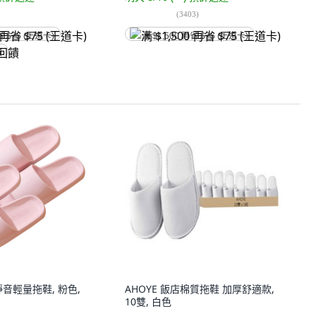
(
3403
)
省 $75 (王道卡)
满 $1,500 再省 $75 (王道卡)
饋
靜音輕量拖鞋, 粉色,
AHOYE 飯店棉質拖鞋 加厚舒適款,
10雙, 白色