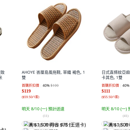
極致
AHOYE 峇厘島風拖鞋, 草織 褐色, 1
日式直條紋亞麻
米
雙
卡其色, 1雙
首購折扣價
40
%
$199
首購折扣價
40
%
$119
$111
(
$59.50/1套
)
(
$55.50/1套
)
明天 8/10 (一)
預計送達
明天 8/10 (一)
(
11
)
(
41
)
满 $1,500 再省 $75 (王道卡)
满 $1,500 再