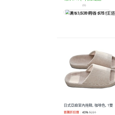
(
6
)
满 $1,500 再省 $75 (王道卡)
日式亞麻室內拖鞋, 咖啡色, 1雙
首購折扣價
40
%
$231