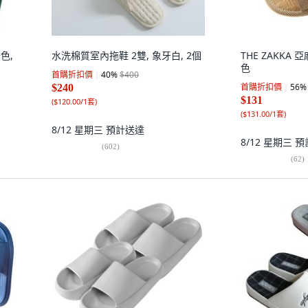
色,
水洗棉質室內拖鞋 2雙, 象牙白, 2個
THE ZAKKA
色
首購折扣價
40
%
$400
首購折扣價
56
%
$240
$131
(
$120.00/1套
)
(
$131.00/1套
)
8/12 星期三
預計送達
8/12 星期三
預
(
602
)
(
62
)