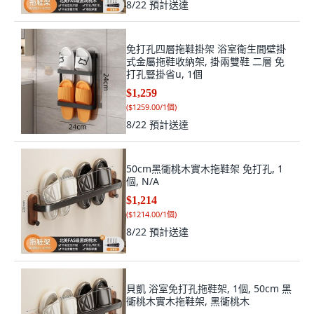
8/22
預計送達
免打孔四層拖鞋掛架 浴室衛生間壁掛
式金屬拖鞋收納架, 掛兩雙鞋 二層 免
打孔豎掛省u, 1個
$1,259
(
$1259.00/1個
)
8/22
預計送達
50cm黑衚桃木實木拖鞋架 免打孔, 1
個, N/A
$1,214
(
$1214.00/1個
)
8/22
預計送達
貝凱 浴室免打孔拖鞋架, 1個, 50cm 黑
衚桃木實木拖鞋架, 黑衚桃木