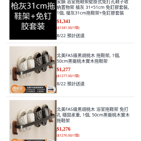
家韻 浴室拖鞋架壁掛式免打孔鞋子收
納置物架 槍灰 31+51cm 免釘膠套裝,
1個, 槍灰31cm拖鞋架+免釘膠套裝
$1,341
(
$1341.00/1個
)
8/22
預計送達
北美FAS級黑胡桃木 拖鞋架, 1個,
50cm黑衚桃木實木拖鞋架
$1,277
(
$1277.00/1個
)
8/22
預計送達
北美FAS級黑胡桃木 浴室拖鞋架 免打
孔 穩固承重, 1個, 50cm黑衚桃木實木
拖鞋架
$1,276
(
$1276.00/1個
)