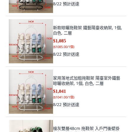
8/22
預計送達
新款晾曬拖鞋架 鐵藝陽臺收納架, 1個,
白色, 二層
$1,085
(
$1085.00/1個
)
8/22
預計送達
家用落地式加粗拖鞋架 陽臺室外鐵藝
晾曬收納架, 1個, 白色, 二層
$1,041
(
$1041.00/1個
)
8/22
預計送達
槍灰雙層48cm 拖鞋架 入戶門後壁掛