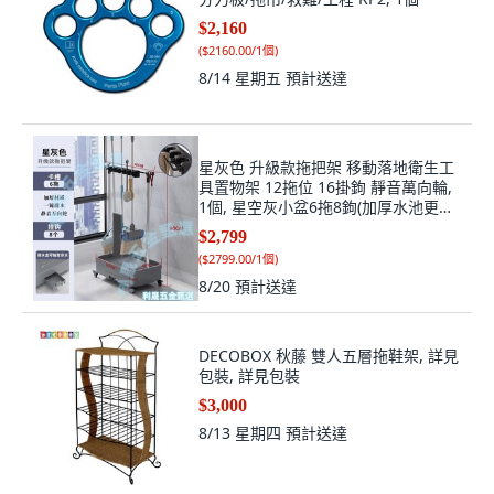
$2,160
(
$2160.00/1個
)
8/14 星期五
預計送達
星灰色 升級款拖把架 移動落地衛生工
具置物架 12拖位 16掛鉤 靜音萬向輪,
1個, 星空灰小盆6拖8鉤(加厚水池更耐
用)
$2,799
(
$2799.00/1個
)
8/20
預計送達
DECOBOX 秋藤 雙人五層拖鞋架, 詳見
包裝, 詳見包裝
$3,000
8/13 星期四
預計送達