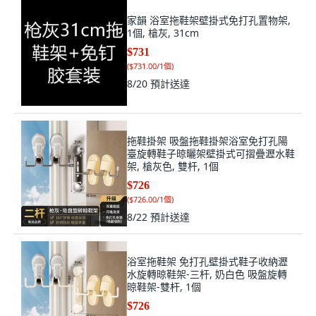
家韻 浴室拖鞋架壁掛式免打孔置物架,
1個, 槍灰, 31cm
$731
(
$731.00/1個
)
8/20
預計送達
拖鞋掛架 吸盤拖鞋掛架浴室免打孔陽
臺旋轉鞋子晾曬架壁掛式可摺疊瀝水鞋
架, 槍灰色, 雙杆, 1個
$726
(
$726.00/1個
)
8/22
預計送達
浴室拖鞋架 免打孔壁掛式鞋子收納瀝
水旋轉晾鞋架-三杆, 奶白色 吸盤旋轉
晾鞋架-雙杆, 1個
$726