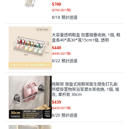
$700
(
$700.00/1個
)
8/18
預計送達
大容量透明鞋盒 防塵摺疊收納, 1個, 鞋
盒長40*高30*寬15cm1個, 透明
$440
(
$440.00/1個
)
8/22
預計送達
拖鞋架 吸盤式拖鞋架衛生間免打孔廁
所壁掛置物架浴室瀝水架收納, 1個, 槍
灰, 單杆款 30cm
$439
(
$439.00/1個
)
8/20
預計送達