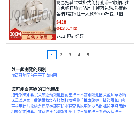
簡易拖鞋架壁掛式免打孔浴室收納, 雅
白色鋼杆強力貼片丨掉落包賠,熱賣款
容納1雙拖鞋一人款30cm杆長, 1個
$428
(
$428.00/1個
)
8/22
預計送達
2
3
4
5
1
與一起瀏覽的類別
增高鞋墊
室內鞋
鞋子收納架
您可能會喜歡的其他產品
拖鞋架
磁釦套
買菜袋
恐龍鑰匙圈
耐重推車
不鏽鋼鑰匙圈
菜籃
印章收納
床單整理器
可收納購物袋
存錢筒
扭棒
摺疊手推車
悠遊卡鑰匙圈
萬用夾
鞋撐
明信片收納盒
達摩存錢筒
防水鞋套
烏龜車
流沙吊飾
抓背
字母吊飾
相機吊飾
卡套吊飾
購物車
台灣鑰匙圈
手拉車
變形推車
折疊收納推車