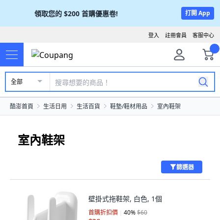
領取您的
$200
首購優惠卷!
打開 App
登入
註冊會員
客服中心
全部
酷澎首頁
生活日用
生活百貨
鞋墊/鞋材用品
室內鞋架
室內鞋架
篩選器
壁掛式拖鞋架, 白色, 1個
首購折扣價
40
%
$60