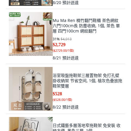
8/20
預計送達
Mu Ma Ren 楠竹翻鬥鞋櫃 茶色網紋
六門100cm長 防塵收納, 1個, 茶色 單
層 四門100cm 網紋翻鬥
31
%
$4,013
$2,729
(
$2729.00/1個
)
8/21
預計送達
浴室吸盤拖鞋架三層置物架 免打孔壁
掛收納架 节省空间, 1個, 槍灰色疊放拖
鞋架雙層
$528
(
$528.00/1個
)
8/22
預計送達
日式鐵藝多層落地窄拖鞋架 免安裝 收
納方便, 黑色三層, 1個