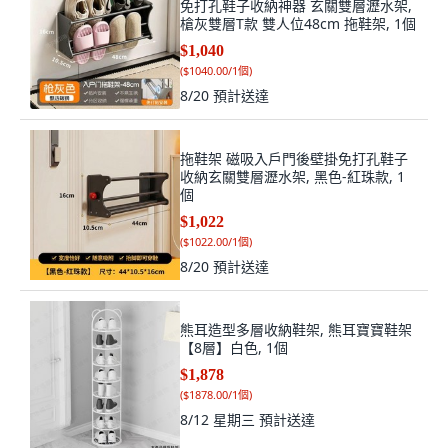
免打孔鞋子收納神器 玄關雙層瀝水架,
槍灰雙層T款 雙人位48cm 拖鞋架, 1個
$1,040
(
$1040.00/1個
)
8/20
預計送達
拖鞋架 磁吸入戶門後壁掛免打孔鞋子
收納玄關雙層瀝水架, 黑色-紅珠款, 1
個
$1,022
(
$1022.00/1個
)
8/20
預計送達
熊耳造型多層收納鞋架, 熊耳寶寶鞋架
【8層】白色, 1個
$1,878
(
$1878.00/1個
)
8/12 星期三
預計送達