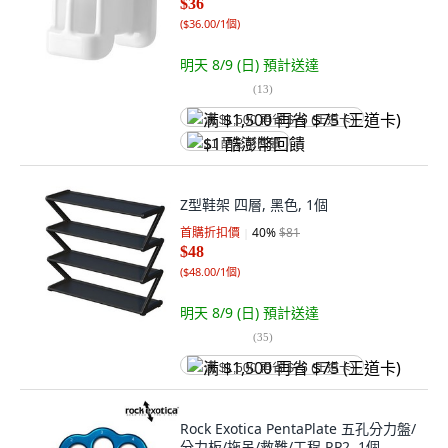
$36
(
$36.00/1個
)
明天 8/9 (日)
預計送達
(
13
)
满 $1,500 再省 $75 (王道卡)
$1 酷澎幣回饋
Z型鞋架 四層, 黑色, 1個
首購折扣價
40
%
$81
$48
(
$48.00/1個
)
明天 8/9 (日)
預計送達
(
35
)
满 $1,500 再省 $75 (王道卡)
Rock Exotica PentaPlate 五孔分力盤/
分力板/拖吊/救難/工程 RP2, 1個