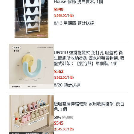
House 傢飾 洗白實木, 1個
$999
(
$999.00/1個
)
8/13 星期四
預計送達
UFORU 壁掛拖鞋架 免打孔 吸盤式 衛
生間廁所收納掛鉤 瀝水拖鞋置物架, 吸
盤式鞋架：【氣泡藍】單個裝, 1個
$562
(
$562.00/1個
)
8/20
預計送達
磁吸雙層伸縮鞋架 家用收納掛架, 奶白
色, 1個
50
%
$1,090
$545
(
$545.00/1個
)