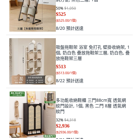
50
%
$1,050
$525
(
$525.00/1個
)
8/20
預計送達
吸盤拖鞋架 浴室 免打孔 壁掛收納架, 1
個, 奶白色 疊放拖鞋架三層, 奶白色, 疊
放拖鞋架三層
$513
(
$513.00/1個
)
8/22
預計送達
多功能收納鞋櫃 三門88cm寬 透氣網
紋門設計, 1個, 黑色 二門 8層 透氣網
紋門
32
%
$4,318
$2,936
(
$2936.00/1個
)