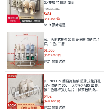
架-雙層 特粗款:如圖
59
%
$1,202
$481
(
$481.00/1個
)
8/19
預計送達
家用落地式拖鞋架 陽臺晾曬收納架, 1
個, 白色, 二層
$1,005
(
$1005.00/1個
)
8/21
預計送達
JOENPEON 簡易拖鞋架 壁掛式免打孔
浴室收納架 30cm 太空鋁+ABS 單層,
雅白色鋼杆強力貼片丨掉落包賠,熱賣
款容納1雙拖鞋一人款30cm杆長, 1個
$452
(
$452.00/1個
)
8/22
預計送達