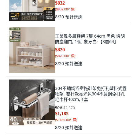
$832
(
$832.00/1個
)
8/20
預計送達
工業風多層鞋架 7層 64cm 黑色 透明
防塵翻門, 1個, 象牙白-【3層64】
$820
(
$820.00/1個
)
8/20
預計送達
304不鏽鋼浴室拖鞋架免打孔壁掛式置
物架, 雙杆款亮光色304不鏽鋼免打孔
毛巾杆40cm, 1套
50
%
$2,370
$1,185
(
$1185.00/1個
)
8/20
預計送達