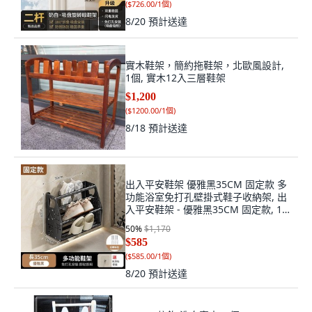
(
$726.00/1個
)
8/20
預計送達
實木鞋架，簡約拖鞋架，北歐風設計,
1個, 實木12入三層鞋架
$1,200
(
$1200.00/1個
)
8/18
預計送達
出入平安鞋架 優雅黑35CM 固定款 多
功能浴室免打孔壁掛式鞋子收納架, 出
入平安鞋架 - 優雅黑35CM 固定款, 1
個
50
%
$1,170
$585
(
$585.00/1個
)
8/20
預計送達