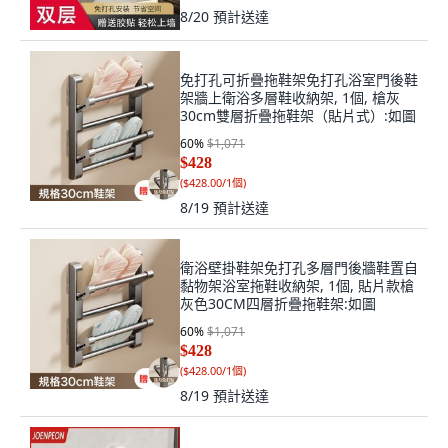
8/20
預計送達
免打孔可折疊拖鞋架免打孔浴室門後鞋
架牆上衛浴多層鞋收納架, 1個, 槍灰
30cm雙層折疊拖鞋架（貼片式）:如圖
60
%
$1,071
$428
(
$428.00/1個
)
8/19
預計送達
衛浴壁掛鞋架免打孔多層門後牆鞋置自
黏物架浴室拖鞋收納架, 1個, 貼片款槍
灰色30CM四層折疊拖鞋架:如圖
60
%
$1,071
$428
(
$428.00/1個
)
8/19
預計送達