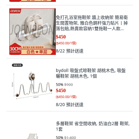
免打孔浴室拖鞋架 牆上收納架 簡易衛
生間置物架, 雅白色鋼杆強力貼片丨掉
落包賠,熱賣款容納1雙拖鞋一人款
30cm杆長, 1個
$450
(
$450.00/1個
)
8/22
預計送達
bydoll 吸盤式晾鞋架 胡桃木色, 吸盤
曬鞋架 胡桃木色, 1個
50
%
$900
$450
(
$450.00/1個
)
8/20
預計送達
多層鞋架 省空間收納, 奶油白2層 鞋架,
1套
50
%
$1,400