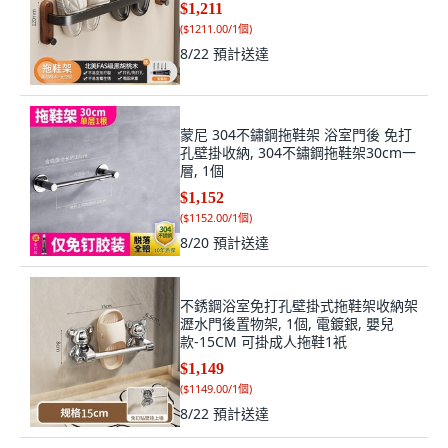
$1,211
(
$1211.00/1個
)
8/22
預計送達
蒙尼 304不鏽鋼拖鞋架 浴室門後 免打
孔壁掛收納, 304不鏽鋼拖鞋架30cm一
層, 1個
$1,152
(
$1152.00/1個
)
8/20
預計送達
不銹鋼浴室免打孔壁掛式拖鞋架收納架
瀝水門後置物架, 1個, 電鍍銀, 嬰兒
款-15CM 可掛成人拖鞋1衹
$1,149
(
$1149.00/1個
)
8/22
預計送達