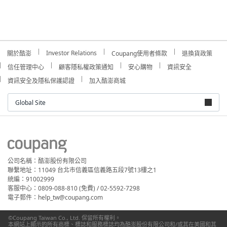
Investor Relations
關於酷澎
Coupang使用者條款
退換貨政策
信任管理中心
顧客隱私權政策通知
安心購物
資訊安全
資訊安全及隱私保護認證
加入酷澎商城
Global Site
公司名稱：酷澎股份有限公司
聯繫地址：11049 台北市信義區信義路五段7號13樓之1
統編：91002999
客服中心：0809-088-810 (免費) / 02-5592-7298
電子郵件：help_tw@coupang.com
©Coupang Taiwan Co., Ltd. 保留所有權利。
本網站上顯示的所有商標、標誌和服務標誌均為酷澎股份有限公司和/或其在美國和其