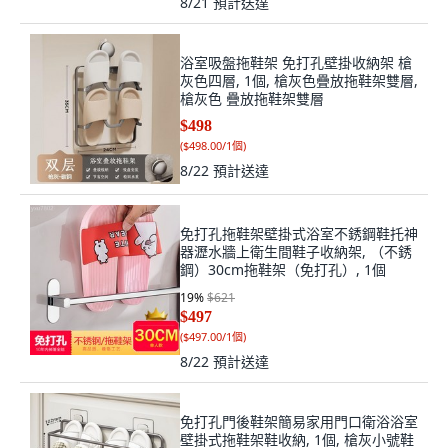
8/21
預計送達
浴室吸盤拖鞋架 免打孔壁掛收納架 槍
灰色四層, 1個, 槍灰色疊放拖鞋架雙層,
槍灰色 疊放拖鞋架雙層
$498
(
$498.00/1個
)
8/22
預計送達
免打孔拖鞋架壁掛式浴室不銹鋼鞋托神
器瀝水牆上衛生間鞋子收納架, （不銹
鋼）30cm拖鞋架（免打孔）, 1個
19
%
$621
$497
(
$497.00/1個
)
8/22
預計送達
免打孔門後鞋架簡易家用門口衛浴浴室
壁掛式拖鞋架鞋收納, 1個, 槍灰小號鞋