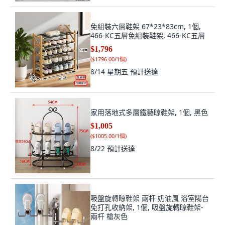
免組裝六層鞋架 67*23*83cm, 1個,
466-KC五層免組裝鞋架, 466-KC五層
$1,796
(
$1796.00/1個
)
8/14 星期五
預計送達
家用落地式多層鐵藝晾鞋架, 1個, 黑色
$1,005
(
$1005.00/1個
)
8/22
預計送達
吸盤旋轉晾鞋架 兩杆 奶油風 浴室陽台
免打孔收納架, 1個, 吸盤旋轉晾鞋架-
兩杆 槍灰色