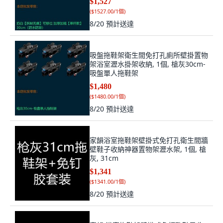
$1,527
(
$1527.00/1個
)
8/20
預計送達
吸盤拖鞋架衛生間免打孔廁所壁掛置物
架浴室瀝水掛架收納, 1個, 槍灰30cm-
吸盤單人拖鞋架
$1,480
(
$1480.00/1個
)
8/20
預計送達
家韻浴室拖鞋架壁掛式免打孔衛生間牆
壁鞋子收納神器置物架瀝水架, 1個, 槍
灰, 31cm
$1,341
(
$1341.00/1個
)
8/20
預計送達