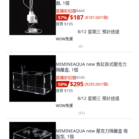
器, 1個
首購折扣價
$443
$187
57
%
(
$187.00/1個
)
運費 $195
8/12 星期三
預計送達
WOW免運
(
6
)
MIMINEAQUA new 魚缸掛式壓克力
隔離盒, 1個
首購折扣價
$730
$295
59
%
(
$295.00/1個
)
運費 $195
8/12 星期三
預計送達
WOW免運
(
61
)
MIMINEAQUA new 壓克力隔離盒 吸
盤型, 1個