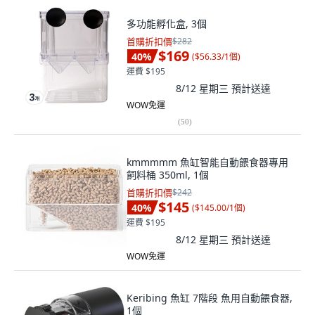
多功能孵化盒, 3個
首購折扣價
$282
$169
40
%
(
$56.33/1個
)
運費 $195
8/12 星期三
預計送達
WOW免運
(
50
)
kmmmmm 魚缸智能自動餵食器專用
飼料桶 350ml, 1個
首購折扣價
$242
$145
40
%
(
$145.00/1個
)
運費 $195
8/12 星期三
預計送達
WOW免運
Keribing 魚缸 7階段 魚用自動餵食器,
1個