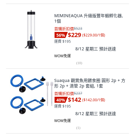
MIMINEAQUA 升級版豐年蝦孵化器,
1個
首購折扣價
$523
$229
56
%
(
$229.00/1個
)
運費 $195
8/12 星期三
預計送達
WOW免運
(
10
)
Suaqua 觀賞魚用餵食圈 圓形 2p + 方
形 2p + 滴管 2p 套組, 1套
首購折扣價
$237
$142
40
%
(
$142.00/1個
)
運費 $195
8/12 星期三
預計送達
WOW免運
(
1
)