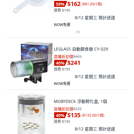
$162
59
%
(
$81.00/1個
)
運費 $195
8/12 星期三
預計送達
WOW免運
(
4
)
LEGLASS 自動餵食器 CY-029
首購折扣價
$403
$241
40
%
運費 $195
8/12 星期三
預計送達
WOW免運
MOBYDICK 浮動孵化盒, 1個
首購折扣價
$225
$135
40
%
(
$135.00/1個
)
運費 $195
8/12 星期三
預計送達