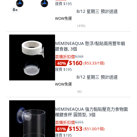
運費 $195
8/12 星期三
預計送達
WOW免運
(
436
)
MIMINEAQUA 懸浮/黏貼兩用豐年蝦
餵食器, 3個
首購折扣價
$268
$160
40
%
(
$53.33/1個
)
運費 $195
8/12 星期三
預計送達
WOW免運
(
6
)
MIMINEAQUA 強力黏貼壓克力食物圍
欄餵食杯 圓筒型, 3個
首購折扣價
$393
$153
61
%
(
$51.00/1個
)
運費 $195