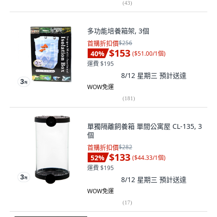
(
43
)
多功能培養箱架, 3個
首購折扣價
$256
$153
40
%
(
$51.00/1個
)
運費 $195
8/12 星期三
預計送達
WOW免運
(
181
)
單獨隔離飼養箱 單間公寓屋 CL-135, 3
個
首購折扣價
$282
$133
52
%
(
$44.33/1個
)
運費 $195
8/12 星期三
預計送達
WOW免運
(
17
)