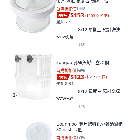
化盒 隔離 餵食器 曬網, 1個
首購折扣價
$448
$153
65
%
(
$153.00/1個
)
運費 $195
8/12 星期三
預計送達
WOW免運
(
43
)
Suaqua 孔雀魚孵化盒, 2個
首購折扣價
$205
$123
40
%
(
$61.50/1個
)
運費 $195
8/12 星期三
預計送達
WOW免運
(
29
)
Gounmool 豐年蝦孵化分離過濾網
80mesh, 2個
首購折扣價
$396