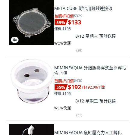
META CUBE 孵化用網紗連接環
首購折扣價
$329
$133
59
%
運費 $195
8/12 星期三
預計送達
WOW免運
(
28
)
MIMINEAQUA 升級版懸浮式至尊孵化
盒, 1個
首購折扣價
$430
$192
55
%
(
$192.00/1個
)
運費 $195
8/12 星期三
預計送達
WOW免運
(
31
)
MIMINEAQUA 魚缸壓克力人工孵化