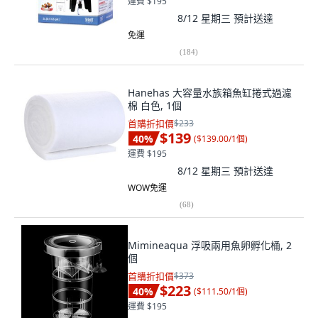
運費 $195
8/12 星期三
預計送達
免運
(
184
)
Hanehas 大容量水族箱魚缸捲式過濾
棉 白色, 1個
首購折扣價
$233
$139
40
%
(
$139.00/1個
)
運費 $195
8/12 星期三
預計送達
WOW免運
(
68
)
Mimineaqua 浮吸兩用魚卵孵化桶, 2
個
首購折扣價
$373
$223
40
%
(
$111.50/1個
)
運費 $195