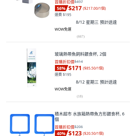
首購折扣價
$497
$217
56
%
(
$217.00/1個
)
運費 $195
8/12 星期三
預計送達
WOW免運
(
667
)
玻璃熱帶魚飼料餵食杯, 2個
首購折扣價
$414
$171
58
%
(
$85.50/1個
)
運費 $195
8/12 星期三
預計送達
WOW免運
(
18
)
積木超市 水族箱熱帶魚方形餵食杯, 6
個
首購折扣價
$206
$123
40
%
(
$20.50/1個
)