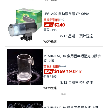
LEGLASS 自動餵食器 CY-069A
首購折扣價
$401
$240
40
%
運費 $195
8/12 星期三
預計送達
WOW免運
MIMINEAQUA 魚用豐年蝦壓克力餵食
器, 3個
首購折扣價
$354
$169
52
%
(
$56.33/1個
)
運費 $195
8/12 星期三
預計送達
WOW免運
(
135
)
MIMINEAQUA 餵食圍欄餵食杯, 3個