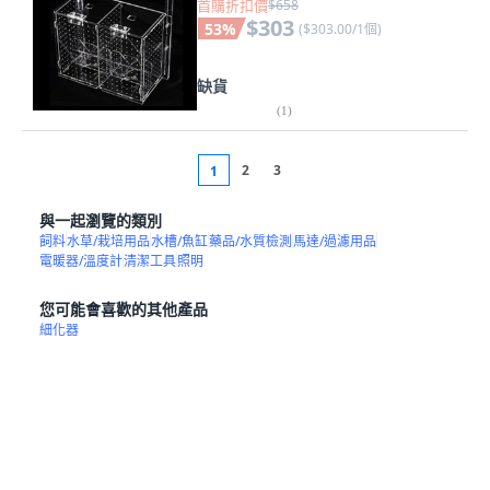
首購折扣價
$658
$303
53
%
(
$303.00/1個
)
缺貨
(
1
)
2
3
1
與一起瀏覽的類別
飼料
水草/栽培用品
水槽/魚缸
藥品/水質檢測
馬達/過濾用品
電暖器/溫度計
清潔工具
照明
您可能會喜歡的其他產品
細化器