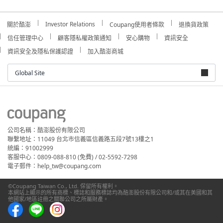
Investor Relations
關於酷澎
Coupang使用者條款
退換貨政策
信任管理中心
顧客隱私權政策通知
安心購物
資訊安全
資訊安全及隱私保護認證
加入酷澎商城
Global Site
公司名稱：酷澎股份有限公司
聯繫地址：11049 台北市信義區信義路五段7號13樓之1
統編：91002999
客服中心：0809-088-810 (免費) / 02-5592-7298
電子郵件：help_tw@coupang.com
©Coupang Taiwan Co., Ltd. 保留所有權利。
本網站上顯示的所有商標、標誌和服務標誌均為酷澎股份有限公司和/或其在美國和其
他國家/地區註冊之關聯公司之所屬財產。