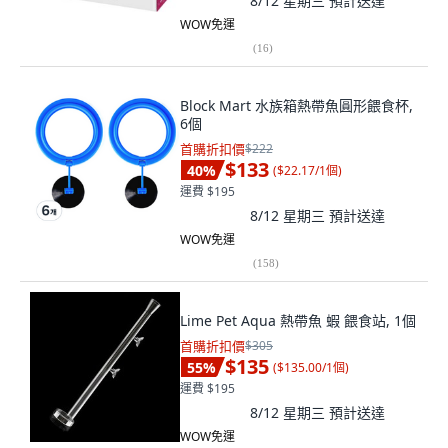
8/12 星期三
預計送達
WOW免運
(
16
)
Block Mart 水族箱熱帶魚圓形餵食杯,
6個
首購折扣價
$222
$133
40
%
(
$22.17/1個
)
運費 $195
8/12 星期三
預計送達
WOW免運
(
158
)
Lime Pet Aqua 熱帶魚 蝦 餵食站, 1個
首購折扣價
$305
$135
55
%
(
$135.00/1個
)
運費 $195
8/12 星期三
預計送達
WOW免運