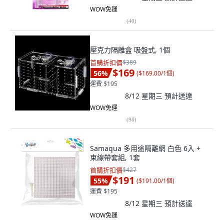
WOW免運
(
40
)
壓克力隔離盒 吸盤式, 1個
首購折扣價
$389
$169
56
%
(
$169.00/1個
)
運費 $195
8/12 星期三
預計送達
WOW免運
(
98
)
Samaqua 多用途隔離網 白色 6入 +
束線帶套組, 1套
首購折扣價
$427
$191
55
%
(
$191.00/1個
)
運費 $195
8/12 星期三
預計送達
WOW免運