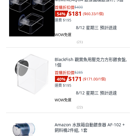
首購折扣價
$400
$181
54
%
(
$60.33/1個
)
運費 $195
8/12 星期三
預計送達
WOW免運
(
21
)
BlackFish 觀賞魚用壓克力方形餵食盤,
1個
首購折扣價
$285
$171
40
%
(
$171.00/1個
)
運費 $195
8/12 星期三
預計送達
WOW免運
(
22
)
Amazon 水族箱自動餵食器 AF-102 +
飼料桶2件組, 1套