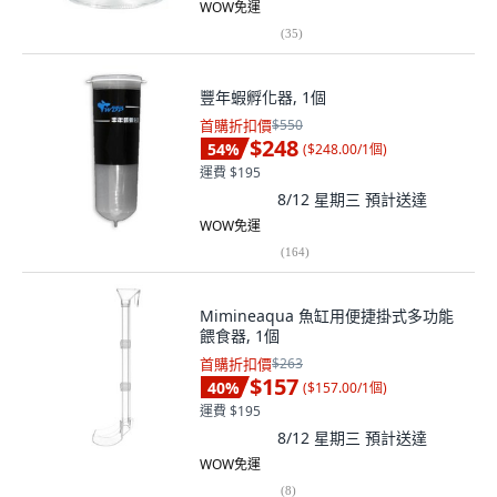
WOW免運
(
35
)
豐年蝦孵化器, 1個
首購折扣價
$550
$248
54
%
(
$248.00/1個
)
運費 $195
8/12 星期三
預計送達
WOW免運
(
164
)
Mimineaqua 魚缸用便捷掛式多功能
餵食器, 1個
首購折扣價
$263
$157
40
%
(
$157.00/1個
)
運費 $195
8/12 星期三
預計送達
WOW免運
(
8
)