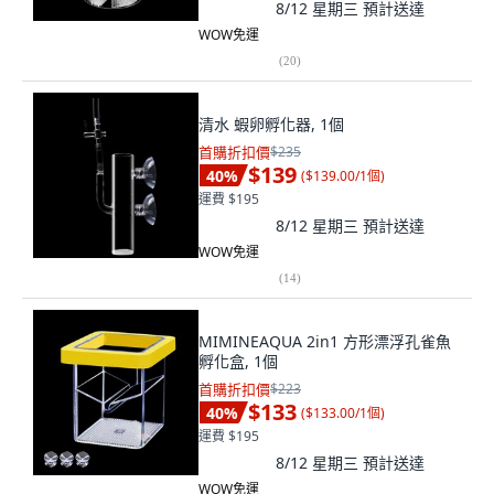
8/12 星期三
預計送達
WOW免運
(
20
)
清水 蝦卵孵化器, 1個
首購折扣價
$235
$139
40
%
(
$139.00/1個
)
運費 $195
8/12 星期三
預計送達
WOW免運
(
14
)
MIMINEAQUA 2in1 方形漂浮孔雀魚
孵化盒, 1個
首購折扣價
$223
$133
40
%
(
$133.00/1個
)
運費 $195
8/12 星期三
預計送達
WOW免運