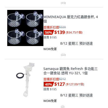
(
15
)
MIMINEAQUA 壓克力紅蟲餵食杯, 4
個
首購折扣價
$320
$139
56
%
(
$34.75/1個
)
運費 $195
8/12 星期三
預計送達
WOW免運
(
22
)
Samaqua 觀賞魚 Refresh 多功能三
合一餵食站 透明 YU-321, 1個
首購折扣價
$212
$127
40
%
(
$127.00/1個
)
運費 $195
8/12 星期三
預計送達
WOW免運
(
2
)