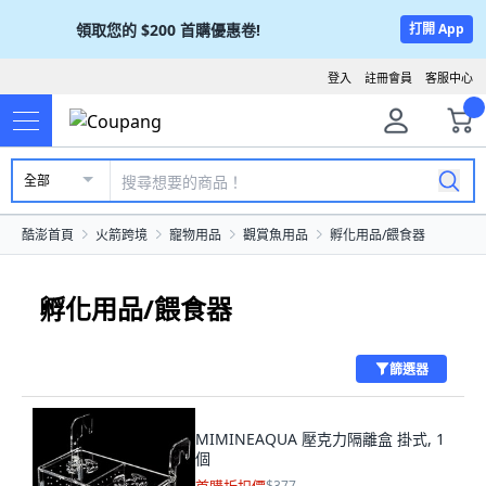
領取您的
$200
首購優惠卷!
打開 App
登入
註冊會員
客服中心
全部
酷澎首頁
火箭跨境
寵物用品
觀賞魚用品
孵化用品/餵食器
孵化用品/餵食器
篩選器
MIMINEAQUA 壓克力隔離盒 掛式, 1
個
$377