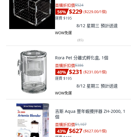
首購折扣價
$524
$229
56
%
(
$229.00/1個
)
運費 $195
8/12 星期三
預計送達
WOW免運
(
85
)
Rora Pet 分離式孵化盒, 1個
首購折扣價
$386
$231
40
%
(
$231.00/1個
)
運費 $195
8/12 星期三
預計送達
WOW免運
吉斯 Aqua 豐年蝦攪拌器 ZH-2000, 1
個
首購折扣價
$1,107
$627
43
%
(
$627.00/1個
)