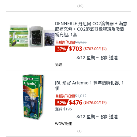
(
10
)
DENNERLE 丹尼爾 CO2溶氧器 + 滿意
膜補充包 + CO2溶氧器橡膠環及吸盤
補充組, 1套
首購折扣價
$1,128
$703
37
%
(
$703.00/1個
)
8/12 星期三
預計送達
免運
JBL 珍寶 Artemio 1 豐年蝦孵化器, 1
個
首購折扣價
$1,012
$476
52
%
(
$476.00/1個
)
運費 $195
8/12 星期三
預計送達
WOW免運
(
1
)