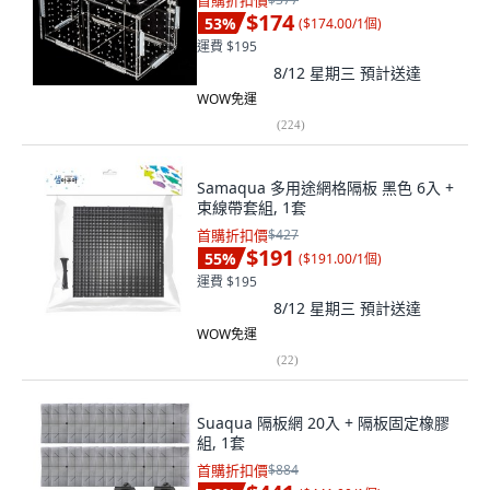
首購折扣價
$174
53
%
(
$174.00/1個
)
運費 $195
8/12 星期三
預計送達
WOW免運
(
224
)
Samaqua 多用途網格隔板 黑色 6入 +
束線帶套組, 1套
首購折扣價
$427
$191
55
%
(
$191.00/1個
)
運費 $195
8/12 星期三
預計送達
WOW免運
(
22
)
Suaqua 隔板網 20入 + 隔板固定橡膠
組, 1套
首購折扣價
$884