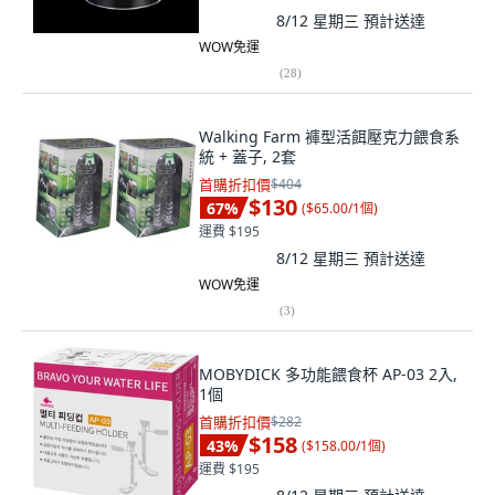
8/12 星期三
預計送達
WOW免運
(
28
)
Walking Farm 褲型活餌壓克力餵食系
統 + 蓋子, 2套
首購折扣價
$404
$130
67
%
(
$65.00/1個
)
運費 $195
8/12 星期三
預計送達
WOW免運
(
3
)
MOBYDICK 多功能餵食杯 AP-03 2入,
1個
首購折扣價
$282
$158
43
%
(
$158.00/1個
)
運費 $195