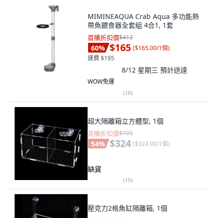
MIMINEAQUA Crab Aqua 多功能熱
帶魚餵食器全套組 4合1, 1套
首購折扣價
$413
$165
60
%
(
$165.00/1個
)
運費 $195
8/12 星期三
預計送達
WOW免運
(
18
)
超大隔離箱立方體型, 1個
首購折扣價
$705
$324
54
%
(
$324.00/1個
)
缺貨
(
19
)
壓克力2格魚缸隔離箱, 1個