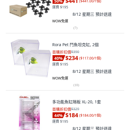
$441
50
%
(
$441.00/1個
)
運費 $195
8/12 星期三
預計送達
WOW免運
(
7
)
Rora Pet 鬥魚坦克缸, 2個
首購折扣價
$390
$234
40
%
(
$117.00/1個
)
運費 $195
8/12 星期三
預計送達
WOW免運
(
10
)
多功能魚缸隔板 XL-20, 1套
首購折扣價
$329
$184
44
%
(
$184.00/1個
)
運費 $195
8/12 星期三
預計送達