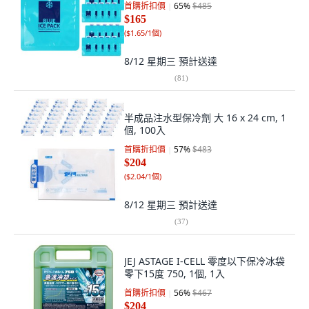
首購折扣價
65
%
$485
$165
(
$1.65/1個
)
8/12 星期三
預計送達
(
81
)
半成品注水型保冷劑 大 16 x 24 cm, 1
個, 100入
首購折扣價
57
%
$483
$204
(
$2.04/1個
)
8/12 星期三
預計送達
(
37
)
JEJ ASTAGE I-CELL 零度以下保冷冰袋
零下15度 750, 1個, 1入
首購折扣價
56
%
$467
$204