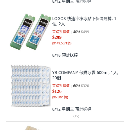
8/12 星期三
預計送達
LOGOS 快速冷凍冰點下保冷劑棒, 1
個, 2入
首購折扣價
40
%
$499
$299
(
$149.50/1個
)
8/18
預計送達
YB COMPANY 保鮮冰袋 600ml, 1入,
20個
首購折扣價
60
%
$320
$126
(
$6.30/1個
)
8/12 星期三
預計送達
(
15
)