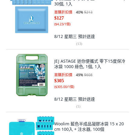
30個, 1入
首購折扣價
40
%
$213
$127
(
$4.23/1個
)
8/12 星期三
預計送達
(
13
)
JEJ ASTAGE 迷你便攜式 零下15度保冷
冰袋 1000 綠色, 1個, 1入
首購折扣價
49
%
$608
$305
(
$305.00/1個
)
8/12 星期三
預計送達
(
1
)
Woolim 藍色半成品凝膠冰袋 15 x 20
cm 100入 + 注水器, 100個