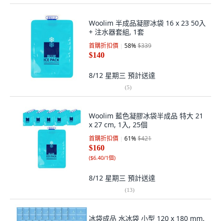
Woolim 半成品凝膠冰袋 16 x 23 50入
+ 注水器套組, 1套
首購折扣價
58
%
$339
$140
8/12 星期三
預計送達
(
5
)
Woolim 藍色凝膠冰袋半成品 特大 21
x 27 cm, 1入, 25個
首購折扣價
61
%
$421
$160
(
$6.40/1個
)
8/12 星期三
預計送達
(
13
)
冰袋成品 水冰袋 小型 120 x 180 mm,