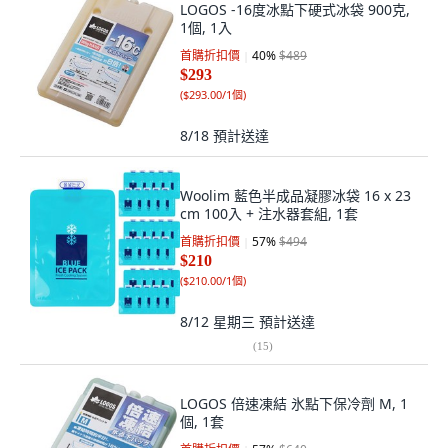
LOGOS -16度冰點下硬式冰袋 900克,
1個, 1入
首購折扣價
40
%
$489
$293
(
$293.00/1個
)
8/18
預計送達
Woolim 藍色半成品凝膠冰袋 16 x 23
cm 100入 + 注水器套組, 1套
首購折扣價
57
%
$494
$210
(
$210.00/1個
)
8/12 星期三
預計送達
(
15
)
LOGOS 倍速凍結 氷點下保冷劑 M, 1
個, 1套