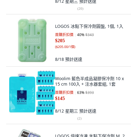
8/12 星期三
預計送達
(
20
)
LOGOS 冰點下保冷劑圓盤, 1個, 1入
首購折扣價
40
%
$343
$205
(
$205.00/1個
)
8/18
預計送達
Woolim 藍色半成品凝膠保冷劑 10 x
15 cm 100入 + 注水器套組, 1套
首購折扣價
63
%
$393
$145
8/12 星期三
預計送達
(
2
)
LOGOS 倍速冷凍 氷點下保冷劑 M, 2