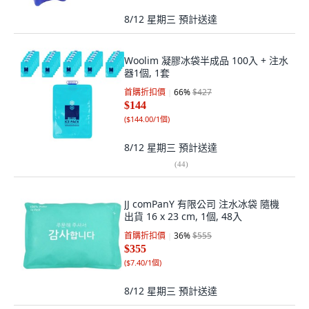
8/12 星期三
預計送達
Woolim 凝膠冰袋半成品 100入 + 注水
器1個, 1套
首購折扣價
66
%
$427
$144
(
$144.00/1個
)
8/12 星期三
預計送達
(
44
)
JJ comPanY 有限公司 注水冰袋 隨機
出貨 16 x 23 cm, 1個, 48入
首購折扣價
36
%
$555
$355
(
$7.40/1個
)
8/12 星期三
預計送達