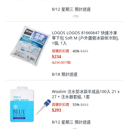
8/12 星期三
預計送達
(
38
)
LOGOS LOGOS 81660647 快速冷凍
零下包 Soft M [戶外露營冰袋保冷劑],
1個, 1入
首購折扣價
40
%
$391
$234
(
$234.00/1個
)
8/18
預計送達
Woolim 注水型冰袋半成品100入 21 x
27 + 注水器套組, 1套
首購折扣價
55
%
$653
$293
8/12 星期三
預計送達
(
4
)