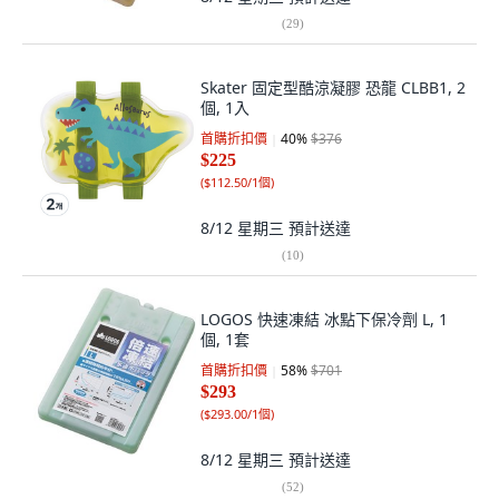
(
29
)
Skater 固定型酷涼凝膠 恐龍 CLBB1, 2
個, 1入
首購折扣價
40
%
$376
$225
(
$112.50/1個
)
8/12 星期三
預計送達
(
10
)
LOGOS 快速凍結 冰點下保冷劑 L, 1
個, 1套
首購折扣價
58
%
$701
$293
(
$293.00/1個
)
8/12 星期三
預計送達
(
52
)