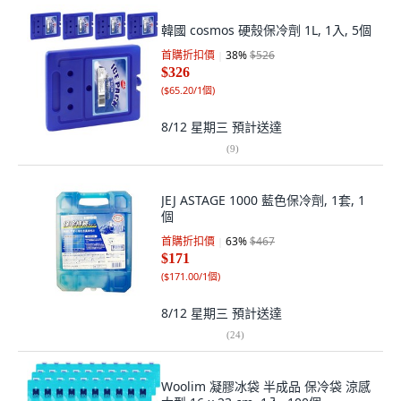
韓國 cosmos 硬殼保冷劑 1L, 1入, 5個
首購折扣價
38
%
$526
$326
(
$65.20/1個
)
8/12 星期三
預計送達
(
9
)
JEJ ASTAGE 1000 藍色保冷劑, 1套, 1
個
首購折扣價
63
%
$467
$171
(
$171.00/1個
)
8/12 星期三
預計送達
(
24
)
Woolim 凝膠冰袋 半成品 保冷袋 涼感