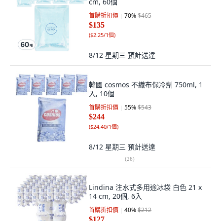
cm, 60個
首購折扣價
70
%
$465
$135
(
$2.25/1個
)
8/12 星期三
預計送達
韓國 cosmos 不織布保冷劑 750ml, 1
入, 10個
首購折扣價
55
%
$543
$244
(
$24.40/1個
)
8/12 星期三
預計送達
(
26
)
Lindina 注水式多用途冰袋 白色 21 x
14 cm, 20個, 6入
首購折扣價
40
%
$212
$127