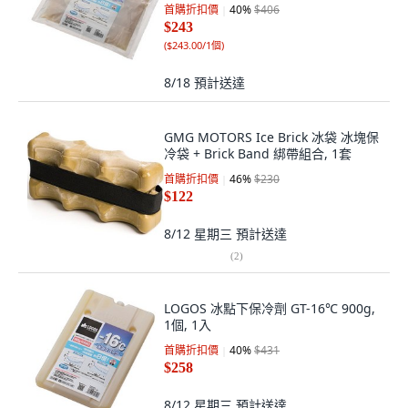
首購折扣價
40
%
$406
$243
(
$243.00/1個
)
8/18
預計送達
GMG MOTORS Ice Brick 冰袋 冰塊保
冷袋 + Brick Band 綁帶組合, 1套
首購折扣價
46
%
$230
$122
8/12 星期三
預計送達
(
2
)
LOGOS 冰點下保冷劑 GT-16℃ 900g,
1個, 1入
首購折扣價
40
%
$431
$258
8/12 星期三
預計送達