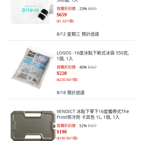
首購折扣價
23
%
$859
$659
(
$1.32/1個
)
8/12 星期三
預計送達
LOGOS -16度冰點下軟式冰袋 550克,
1個, 1入
首購折扣價
40
%
$367
$220
(
$220.00/1個
)
8/18
預計送達
VENDICT 冰點下零下16度攜帶式The
Frost保冷劑 卡其色 1L, 1個, 1入
首購折扣價
52
%
$397
$190
(
$190.00/1個
)