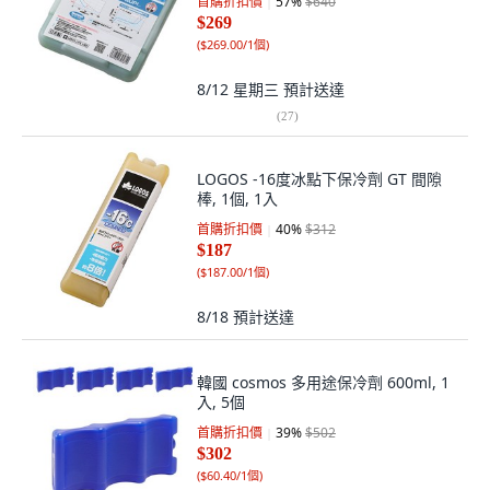
首購折扣價
57
%
$640
$269
(
$269.00/1個
)
8/12 星期三
預計送達
(
27
)
LOGOS -16度冰點下保冷劑 GT 間隙
棒, 1個, 1入
首購折扣價
40
%
$312
$187
(
$187.00/1個
)
8/18
預計送達
韓國 cosmos 多用途保冷劑 600ml, 1
入, 5個
首購折扣價
39
%
$502
$302
(
$60.40/1個
)