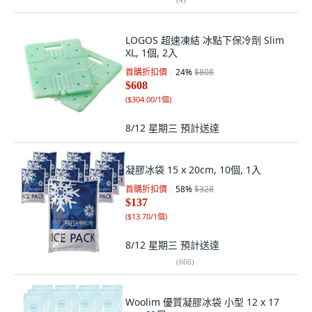
LOGOS 超速凍結 冰點下保冷劑 Slim
XL, 1個, 2入
首購折扣價
24
%
$808
$608
(
$304.00/1個
)
8/12 星期三
預計送達
凝膠冰袋 15 x 20cm, 10個, 1入
首購折扣價
58
%
$328
$137
(
$13.70/1個
)
8/12 星期三
預計送達
(
666
)
Woolim 優質凝膠冰袋 小型 12 x 17