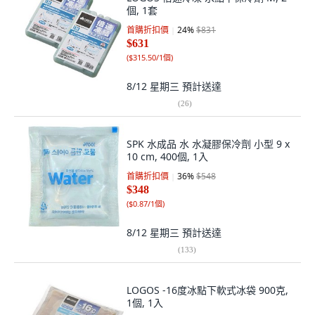
個, 1套
首購折扣價
24
%
$831
$631
(
$315.50/1個
)
8/12 星期三
預計送達
(
26
)
SPK 水成品 水 水凝膠保冷劑 小型 9 x
10 cm, 400個, 1入
首購折扣價
36
%
$548
$348
(
$0.87/1個
)
8/12 星期三
預計送達
(
133
)
LOGOS -16度冰點下軟式冰袋 900克,
1個, 1入