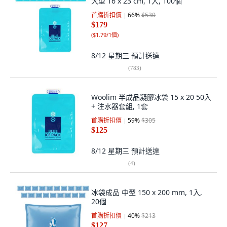
大型 16 x 23 cm, 1入, 100個
首購折扣價
66
%
$530
$179
(
$1.79/1個
)
8/12 星期三
預計送達
(
783
)
Woolim 半成品凝膠冰袋 15 x 20 50入
+ 注水器套組, 1套
首購折扣價
59
%
$305
$125
8/12 星期三
預計送達
(
4
)
冰袋成品 中型 150 x 200 mm, 1入,
20個
首購折扣價
40
%
$213
$127