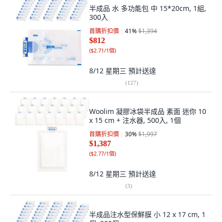
半成品 水 多功能包 中 15*20cm, 1組,
300入
首購折扣價
41
%
$1,394
$812
(
$2.71/1個
)
8/12 星期三
預計送達
(
127
)
Woolim 凝膠冰袋半成品 素面 迷你 10
x 15 cm + 注水器, 500入, 1個
首購折扣價
30
%
$1,997
$1,387
(
$2.77/1個
)
8/12 星期三
預計送達
(
3
)
半成品注水型保鮮膜 小 12 x 17 cm, 1