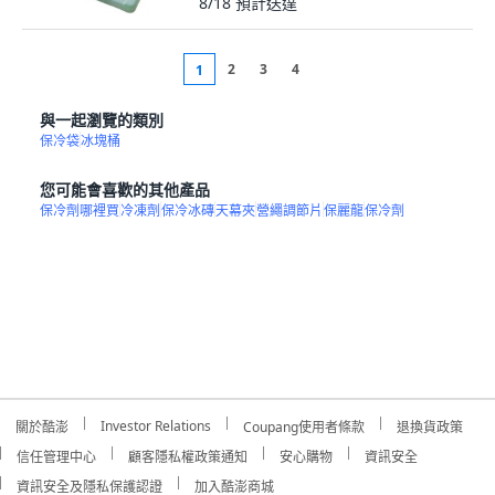
8/18
預計送達
2
3
4
1
與一起瀏覽的類別
保冷袋
冰塊桶
您可能會喜歡的其他產品
保冷劑哪裡買
冷凍劑
保冷冰磚
天幕夾
營繩調節片
保麗龍
保冷劑
Investor Relations
關於酷澎
Coupang使用者條款
退換貨政策
信任管理中心
顧客隱私權政策通知
安心購物
資訊安全
資訊安全及隱私保護認證
加入酷澎商城