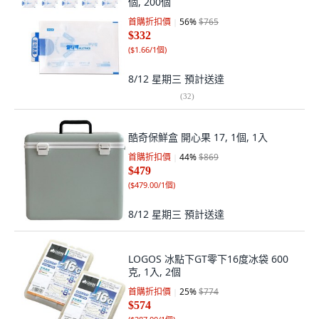
個, 200個
首購折扣價
56
%
$765
$332
(
$1.66/1個
)
8/12 星期三
預計送達
(
32
)
酷奇保鮮盒 開心果 17, 1個, 1入
首購折扣價
44
%
$869
$479
(
$479.00/1個
)
8/12 星期三
預計送達
LOGOS 冰點下GT零下16度冰袋 600
克, 1入, 2個
首購折扣價
25
%
$774
$574